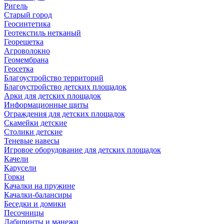
Ригель
Старый город
Геосинтетика
Геотекстиль нетканый
Георешетка
Агроволокно
Геомембрана
Геосетка
Благоустройство территорий
Благоустройство детских площадок
Арки для детских площадок
Информационные щиты
Ограждения для детских площадок
Скамейки детские
Столики детские
Теневые навесы
Игровое оборудование для детских площадок
Качели
Карусели
Горки
Качалки на пружине
Качалки-балансиры
Беседки и домики
Песочницы
Лабиринты и манежи