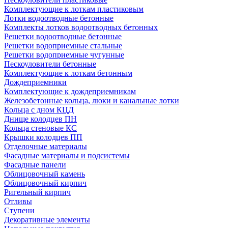
Комплектующие к лоткам пластиковым
Лотки водоотводные бетонные
Комплекты лотков водоотводных бетонных
Решетки водоотводные бетонные
Решетки водоприемные стальные
Решетки водоприемные чугунные
Пескоуловители бетонные
Комплектующие к лоткам бетонным
Дождеприемники
Комплектующие к дождеприемникам
Железобетонные кольца, люки и канальные лотки
Кольца с дном КЦД
Днище колодцев ПН
Кольца стеновые КС
Крышки колодцев ПП
Отделочные материалы
Фасадные материалы и подсистемы
Фасадные панели
Облицовочный камень
Облицовочный кирпич
Ригельный кирпич
Отливы
Ступени
Декоративные элементы