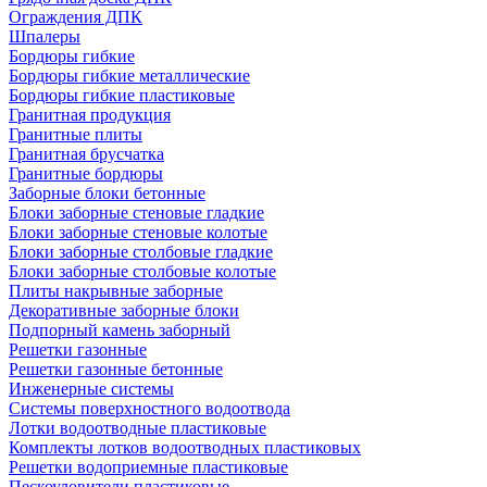
Ограждения ДПК
Шпалеры
Бордюры гибкие
Бордюры гибкие металлические
Бордюры гибкие пластиковые
Гранитная продукция
Гранитные плиты
Гранитная брусчатка
Гранитные бордюры
Заборные блоки бетонные
Блоки заборные стеновые гладкие
Блоки заборные стеновые колотые
Блоки заборные столбовые гладкие
Блоки заборные столбовые колотые
Плиты накрывные заборные
Декоративные заборные блоки
Подпорный камень заборный
Решетки газонные
Решетки газонные бетонные
Инженерные системы
Системы поверхностного водоотвода
Лотки водоотводные пластиковые
Комплекты лотков водоотводных пластиковых
Решетки водоприемные пластиковые
Пескоуловители пластиковые