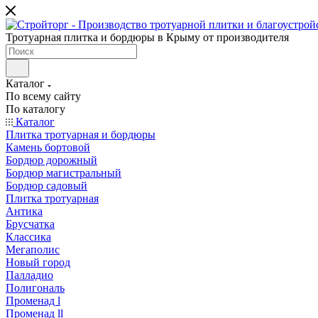
Тротуарная плитка и бордюры в Крыму от производителя
Каталог
По всему сайту
По каталогу
Каталог
Плитка тротуарная и бордюры
Камень бортовой
Бордюр дорожный
Бордюр магистральный
Бордюр садовый
Плитка тротуарная
Антика
Брусчатка
Классика
Мегаполис
Новый город
Палладио
Полигональ
Променад l
Променад ll