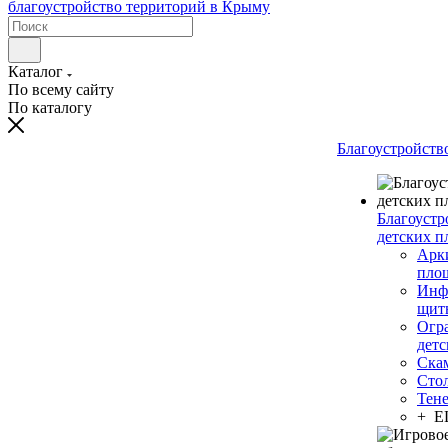
Каталог
По всему сайту
По каталогу
Благоустройств
Благоустр
детских п
Арки
пло
Инф
щит
Огр
дет
Ска
Сто
Тен
+ 