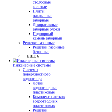
столбовые
колотые
Плиты
накрывные
заборные
Декоративные
заборные блоки
Подпорный
камень заборный
Решетки газонные
Решетки газонные
бетонные
+ ЕЩЕ 6
Инженерные системы
Системы
поверхностного
водоотвода
Лотки
водоотводные
пластиковые
Комплекты лотков
водоотводных
пластиковых
Решетки