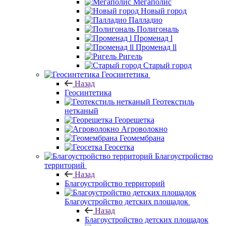
Мегаполис
Новый город
Палладио
Полигональ
Променад l
Променад ll
Ригель
Старый город
Геосинтетика
Назад
Геосинтетика
Геотекстиль
нетканый
Георешетка
Агроволокно
Геомембрана
Геосетка
Благоустройство
территорий
Назад
Благоустройство территорий
Благоустройство детских площадок
Назад
Благоустройство детских площадок