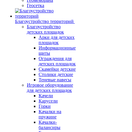
Геомембрана
Геосетка
Благоустройство территорий
Благоустройство
детских площадок
Арки для детских
площадок
Информационные
щиты
Ограждения для
детских площадок
Скамейки детские
Столики детские
Теневые навесы
Игровое оборудование
для детских площадок
Качели
Карусели
Горки
Качалки на
пружине
Качалки-
балансиры