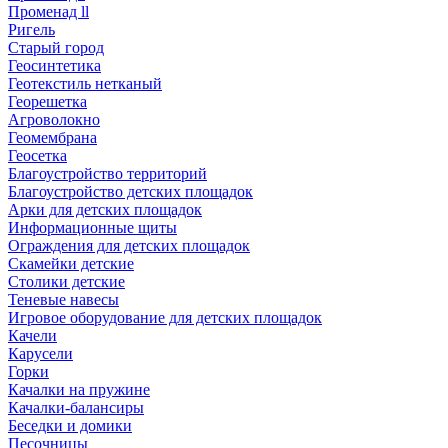
Променад ll
Ригель
Старый город
Геосинтетика
Геотекстиль нетканый
Георешетка
Агроволокно
Геомембрана
Геосетка
Благоустройство территорий
Благоустройство детских площадок
Арки для детских площадок
Информационные щиты
Ограждения для детских площадок
Скамейки детские
Столики детские
Теневые навесы
Игровое оборудование для детских площадок
Качели
Карусели
Горки
Качалки на пружине
Качалки-балансиры
Беседки и домики
Песочницы