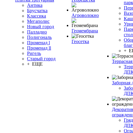
пар
Антика
Пер
Брусчатка
Ваз
Агроволокно
Классика
Каш
Мегаполис
Урн
Новый город
Пар
Геомембрана
Палладио
сто
Полигональ
Обо
Геосетка
Променад l
благ
Променад ll
+ 
Ригель
Старый город
Террасная
+ ЕЩЕ
Терр
ДП
Заборная 
Забо
ДП
Декорати
огражден
Гряд
ДП
Огр