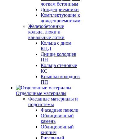
лоткам бетонным
Дождеприемники
Комплектующие к
дождеприемникам
Железобетонные
кольца, люки и
канальные лотки
Кольца с дном
КЦД
Днище колодцев
ПН
Кольца стеновые
КС
Крышки колодцев
ПП
Отделочные материалы
Фасадные материалы и
подсистемы
Фасадные панели
Облицовочный
камень
Облицовочный
кирпич
Ригельный