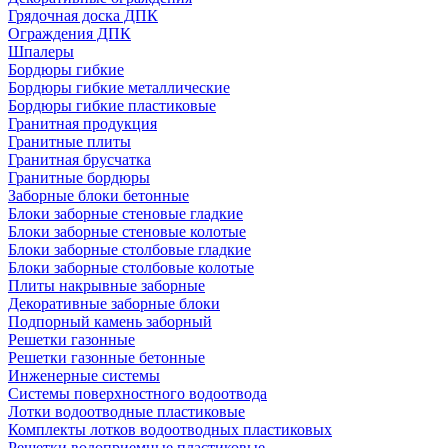
Грядочная доска ДПК
Ограждения ДПК
Шпалеры
Бордюры гибкие
Бордюры гибкие металлические
Бордюры гибкие пластиковые
Гранитная продукция
Гранитные плиты
Гранитная брусчатка
Гранитные бордюры
Заборные блоки бетонные
Блоки заборные стеновые гладкие
Блоки заборные стеновые колотые
Блоки заборные столбовые гладкие
Блоки заборные столбовые колотые
Плиты накрывные заборные
Декоративные заборные блоки
Подпорный камень заборный
Решетки газонные
Решетки газонные бетонные
Инженерные системы
Системы поверхностного водоотвода
Лотки водоотводные пластиковые
Комплекты лотков водоотводных пластиковых
Решетки водоприемные пластиковые