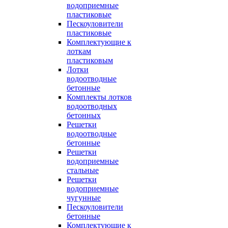
водоприемные
пластиковые
Пескоуловители
пластиковые
Комплектующие к
лоткам
пластиковым
Лотки
водоотводные
бетонные
Комплекты лотков
водоотводных
бетонных
Решетки
водоотводные
бетонные
Решетки
водоприемные
стальные
Решетки
водоприемные
чугунные
Пескоуловители
бетонные
Комплектующие к