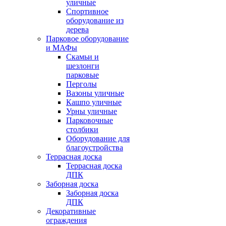
уличные
Спортивное
оборудование из
дерева
Парковое оборудование
и МАФы
Скамьи и
шезлонги
парковые
Перголы
Вазоны уличные
Кашпо уличные
Урны уличные
Парковочные
столбики
Оборудование для
благоустройства
Террасная доска
Террасная доска
ДПК
Заборная доска
Заборная доска
ДПК
Декоративные
ограждения