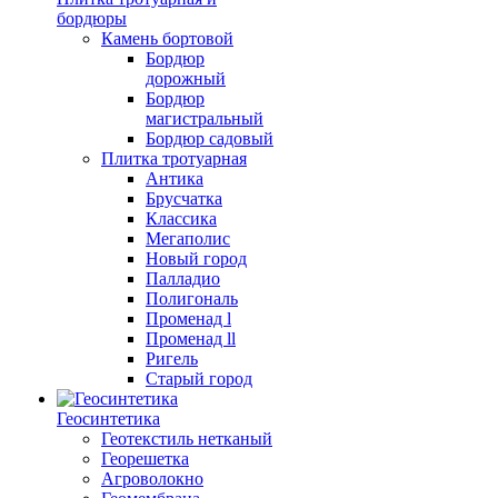
бордюры
Камень бортовой
Бордюр
дорожный
Бордюр
магистральный
Бордюр садовый
Плитка тротуарная
Антика
Брусчатка
Классика
Мегаполис
Новый город
Палладио
Полигональ
Променад l
Променад ll
Ригель
Старый город
Геосинтетика
Геотекстиль нетканый
Георешетка
Агроволокно