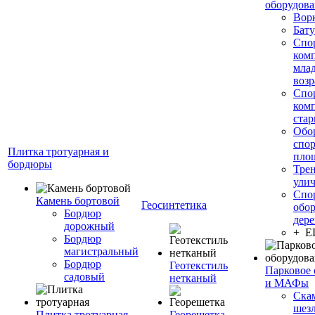
оборудов
Вор
Бату
Спо
ком
мла
возр
Спо
ком
стар
Обо
спо
Плитка тротуарная и
пло
бордюры
Тре
ули
Спо
Камень бортовой
Геосинтетика
обор
Бордюр
дере
дорожный
+ 
Бордюр
магистральный
Бордюр
Геотекстиль
Парковое 
садовый
нетканый
и МАФы
Ска
шез
Плитка тротуарная
Георешетка