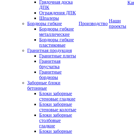
Грядочная доска
Ка
ДПК
Ограждения ДПК
Шпалеры
Наши
Бордюры гибкие
Производство
проекты
Бордюры гибкие
металлические
Бордюры гибкие
пластиковые
Гранитная продукция
Гранитные плиты
Гранитная
брусчатка
Гранитные
бордюры
Заборные блоки
бетонные
Блоки заборные
стеновые гладкие
Блоки заборные
стеновые колотые
Блоки заборные
столбовые
гладкие
Блоки заборные