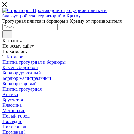
Тротуарная плитка и бордюры в Крыму от производителя
Каталог
По всему сайту
По каталогу
Каталог
Плитка тротуарная и бордюры
Камень бортовой
Бордюр дорожный
Бордюр магистральный
Бордюр садовый
Плитка тротуарная
Антика
Брусчатка
Классика
Мегаполис
Новый город
Палладио
Полигональ
Променад l