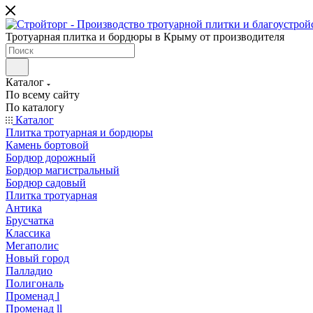
Тротуарная плитка и бордюры в Крыму от производителя
Каталог
По всему сайту
По каталогу
Каталог
Плитка тротуарная и бордюры
Камень бортовой
Бордюр дорожный
Бордюр магистральный
Бордюр садовый
Плитка тротуарная
Антика
Брусчатка
Классика
Мегаполис
Новый город
Палладио
Полигональ
Променад l
Променад ll