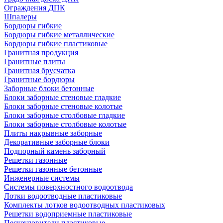
Ограждения ДПК
Шпалеры
Бордюры гибкие
Бордюры гибкие металлические
Бордюры гибкие пластиковые
Гранитная продукция
Гранитные плиты
Гранитная брусчатка
Гранитные бордюры
Заборные блоки бетонные
Блоки заборные стеновые гладкие
Блоки заборные стеновые колотые
Блоки заборные столбовые гладкие
Блоки заборные столбовые колотые
Плиты накрывные заборные
Декоративные заборные блоки
Подпорный камень заборный
Решетки газонные
Решетки газонные бетонные
Инженерные системы
Системы поверхностного водоотвода
Лотки водоотводные пластиковые
Комплекты лотков водоотводных пластиковых
Решетки водоприемные пластиковые
Пескоуловители пластиковые