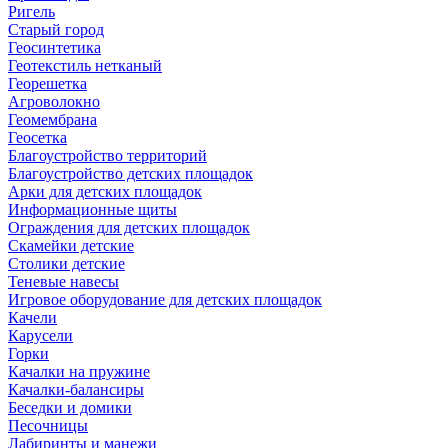
Ригель
Старый город
Геосинтетика
Геотекстиль нетканый
Георешетка
Агроволокно
Геомембрана
Геосетка
Благоустройство территорий
Благоустройство детских площадок
Арки для детских площадок
Информационные щиты
Ограждения для детских площадок
Скамейки детские
Столики детские
Теневые навесы
Игровое оборудование для детских площадок
Качели
Карусели
Горки
Качалки на пружине
Качалки-балансиры
Беседки и домики
Песочницы
Лабиринты и манежи