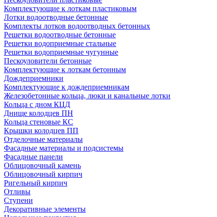
Комплектующие к лоткам пластиковым
Лотки водоотводные бетонные
Комплекты лотков водоотводных бетонных
Решетки водоотводные бетонные
Решетки водоприемные стальные
Решетки водоприемные чугунные
Пескоуловители бетонные
Комплектующие к лоткам бетонным
Дождеприемники
Комплектующие к дождеприемникам
Железобетонные кольца, люки и канальные лотки
Кольца с дном КЦД
Днище колодцев ПН
Кольца стеновые КС
Крышки колодцев ПП
Отделочные материалы
Фасадные материалы и подсистемы
Фасадные панели
Облицовочный камень
Облицовочный кирпич
Ригельный кирпич
Отливы
Ступени
Декоративные элементы