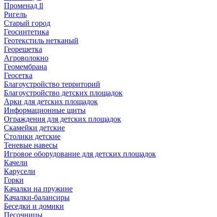
Променад ll
Ригель
Старый город
Геосинтетика
Геотекстиль нетканый
Георешетка
Агроволокно
Геомембрана
Геосетка
Благоустройство территорий
Благоустройство детских площадок
Арки для детских площадок
Информационные щиты
Ограждения для детских площадок
Скамейки детские
Столики детские
Теневые навесы
Игровое оборудование для детских площадок
Качели
Карусели
Горки
Качалки на пружине
Качалки-балансиры
Беседки и домики
Песочницы