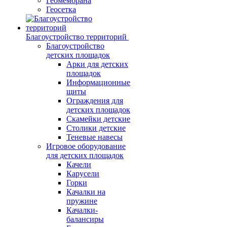
Геомембрана
Геосетка
Благоустройство территорий
Благоустройство
детских площадок
Арки для детских
площадок
Информационные
щиты
Ограждения для
детских площадок
Скамейки детские
Столики детские
Теневые навесы
Игровое оборудование
для детских площадок
Качели
Карусели
Горки
Качалки на
пружине
Качалки-
балансиры