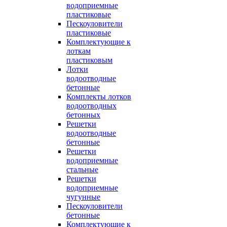
водоприемные
пластиковые
Пескоуловители
пластиковые
Комплектующие к
лоткам
пластиковым
Лотки
водоотводные
бетонные
Комплекты лотков
водоотводных
бетонных
Решетки
водоотводные
бетонные
Решетки
водоприемные
стальные
Решетки
водоприемные
чугунные
Пескоуловители
бетонные
Комплектующие к