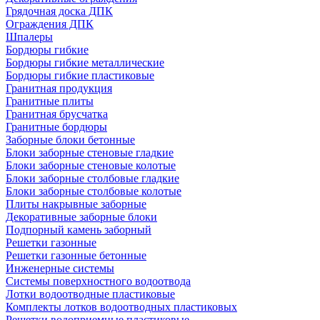
Грядочная доска ДПК
Ограждения ДПК
Шпалеры
Бордюры гибкие
Бордюры гибкие металлические
Бордюры гибкие пластиковые
Гранитная продукция
Гранитные плиты
Гранитная брусчатка
Гранитные бордюры
Заборные блоки бетонные
Блоки заборные стеновые гладкие
Блоки заборные стеновые колотые
Блоки заборные столбовые гладкие
Блоки заборные столбовые колотые
Плиты накрывные заборные
Декоративные заборные блоки
Подпорный камень заборный
Решетки газонные
Решетки газонные бетонные
Инженерные системы
Системы поверхностного водоотвода
Лотки водоотводные пластиковые
Комплекты лотков водоотводных пластиковых
Решетки водоприемные пластиковые