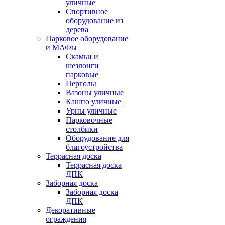
уличные
Спортивное
оборудование из
дерева
Парковое оборудование
и МАФы
Скамьи и
шезлонги
парковые
Перголы
Вазоны уличные
Кашпо уличные
Урны уличные
Парковочные
столбики
Оборудование для
благоустройства
Террасная доска
Террасная доска
ДПК
Заборная доска
Заборная доска
ДПК
Декоративные
ограждения