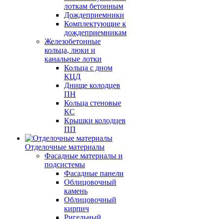
лоткам бетонным
Дождеприемники
Комплектующие к
дождеприемникам
Железобетонные
кольца, люки и
канальные лотки
Кольца с дном
КЦД
Днище колодцев
ПН
Кольца стеновые
КС
Крышки колодцев
ПП
Отделочные материалы
Фасадные материалы и
подсистемы
Фасадные панели
Облицовочный
камень
Облицовочный
кирпич
Ригельный