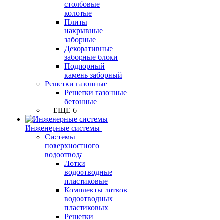
столбовые
колотые
Плиты
накрывные
заборные
Декоративные
заборные блоки
Подпорный
камень заборный
Решетки газонные
Решетки газонные
бетонные
+ ЕЩЕ 6
Инженерные системы
Системы
поверхностного
водоотвода
Лотки
водоотводные
пластиковые
Комплекты лотков
водоотводных
пластиковых
Решетки