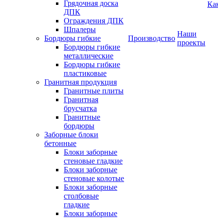
Грядочная доска
Ка
ДПК
Ограждения ДПК
Шпалеры
Наши
Бордюры гибкие
Производство
проекты
Бордюры гибкие
металлические
Бордюры гибкие
пластиковые
Гранитная продукция
Гранитные плиты
Гранитная
брусчатка
Гранитные
бордюры
Заборные блоки
бетонные
Блоки заборные
стеновые гладкие
Блоки заборные
стеновые колотые
Блоки заборные
столбовые
гладкие
Блоки заборные