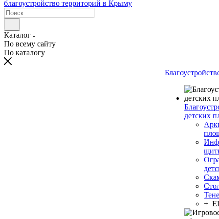
Каталог
По всему сайту
По каталогу
Благоустройств
Благоустр
детских п
Арки
пло
Инф
щит
Огр
дет
Ска
Сто
Тен
+ 