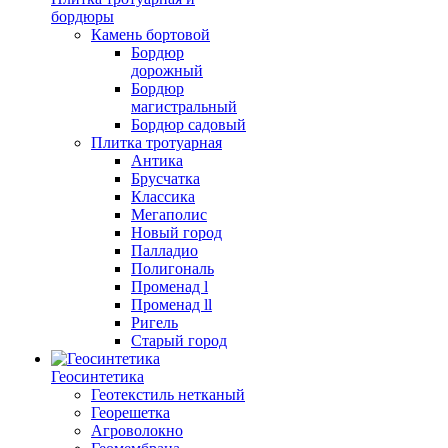
бордюры
Камень бортовой
Бордюр
дорожный
Бордюр
магистральный
Бордюр садовый
Плитка тротуарная
Антика
Брусчатка
Классика
Мегаполис
Новый город
Палладио
Полигональ
Променад l
Променад ll
Ригель
Старый город
Геосинтетика
Геотекстиль нетканый
Георешетка
Агроволокно