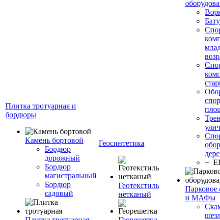
оборудов
Вор
Бату
Спо
ком
мла
возр
Спо
ком
стар
Обо
спо
Плитка тротуарная и
пло
бордюры
Тре
ули
Спо
Камень бортовой
Геосинтетика
обор
Бордюр
дере
дорожный
+ 
Бордюр
магистральный
Бордюр
Геотекстиль
Парковое 
садовый
нетканый
и МАФы
Ска
шез
Плитка тротуарная
Георешетка