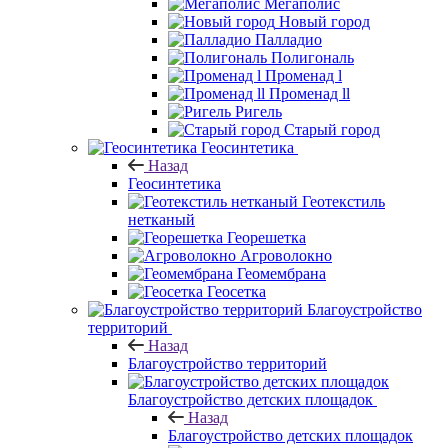
Мегаполис
Новый город
Палладио
Полигональ
Променад l
Променад ll
Ригель
Старый город
Геосинтетика
Назад
Геосинтетика
Геотекстиль
нетканый
Георешетка
Агроволокно
Геомембрана
Геосетка
Благоустройство
территорий
Назад
Благоустройство территорий
Благоустройство детских площадок
Назад
Благоустройство детских площадок