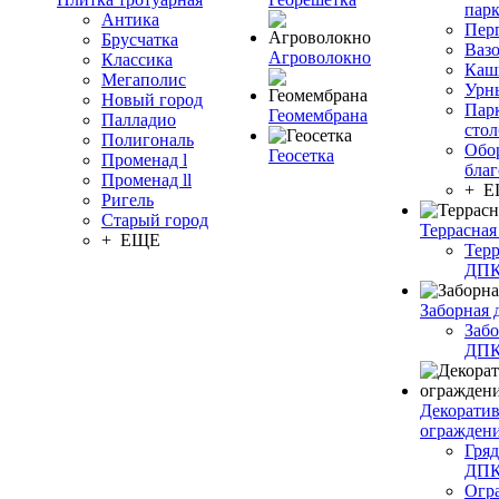
пар
Антика
Пер
Брусчатка
Ваз
Агроволокно
Классика
Каш
Мегаполис
Урн
Новый город
Пар
Геомембрана
Палладио
сто
Полигональ
Обо
Геосетка
Променад l
благ
Променад ll
+ 
Ригель
Старый город
Террасная
+ ЕЩЕ
Терр
ДП
Заборная 
Забо
ДП
Декорати
огражден
Гряд
ДП
Огр