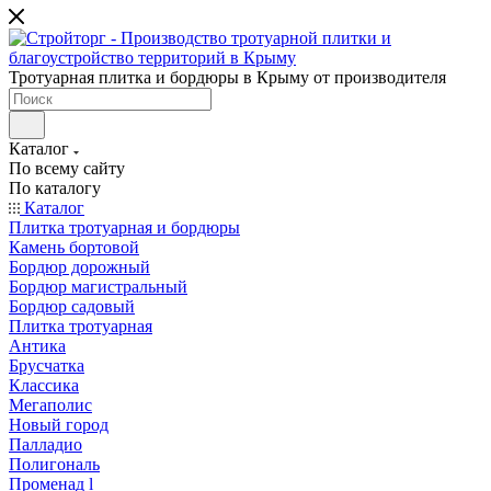
Тротуарная плитка и бордюры в Крыму от производителя
Каталог
По всему сайту
По каталогу
Каталог
Плитка тротуарная и бордюры
Камень бортовой
Бордюр дорожный
Бордюр магистральный
Бордюр садовый
Плитка тротуарная
Антика
Брусчатка
Классика
Мегаполис
Новый город
Палладио
Полигональ
Променад l