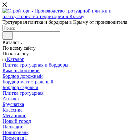
Тротуарная плитка и бордюры в Крыму от производителя
Каталог
По всему сайту
По каталогу
Каталог
Плитка тротуарная и бордюры
Камень бортовой
Бордюр дорожный
Бордюр магистральный
Бордюр садовый
Плитка тротуарная
Антика
Брусчатка
Классика
Мегаполис
Новый город
Палладио
Полигональ
Променад l