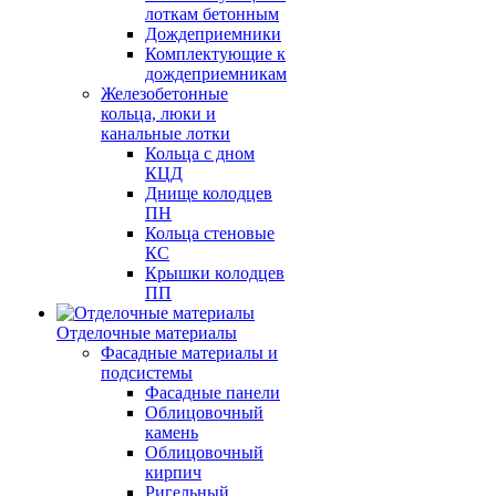
лоткам бетонным
Дождеприемники
Комплектующие к
дождеприемникам
Железобетонные
кольца, люки и
канальные лотки
Кольца с дном
КЦД
Днище колодцев
ПН
Кольца стеновые
КС
Крышки колодцев
ПП
Отделочные материалы
Фасадные материалы и
подсистемы
Фасадные панели
Облицовочный
камень
Облицовочный
кирпич
Ригельный