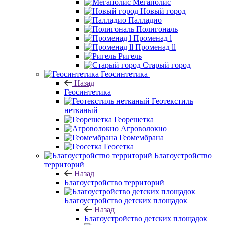
Мегаполис
Новый город
Палладио
Полигональ
Променад l
Променад ll
Ригель
Старый город
Геосинтетика
Назад
Геосинтетика
Геотекстиль
нетканый
Георешетка
Агроволокно
Геомембрана
Геосетка
Благоустройство
территорий
Назад
Благоустройство территорий
Благоустройство детских площадок
Назад
Благоустройство детских площадок