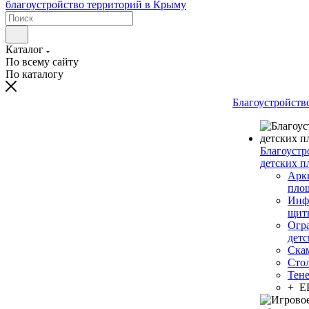
Каталог
По всему сайту
По каталогу
Благоустройств
Благоустр
детских п
Арки
пло
Инф
щит
Огр
дет
Ска
Сто
Тен
+ 