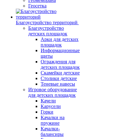
Геомембрана
Геосетка
Благоустройство территорий
Благоустройство
детских площадок
Арки для детских
площадок
Информационные
щиты
Ограждения для
детских площадок
Скамейки детские
Столики детские
Теневые навесы
Игровое оборудование
для детских площадок
Качели
Карусели
Горки
Качалки на
пружине
Качалки-
балансиры