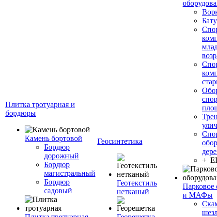
оборудов
Вор
Бату
Спо
ком
мла
возр
Спо
ком
стар
Обо
спо
Плитка тротуарная и
пло
бордюры
Тре
ули
Спо
Камень бортовой
Геосинтетика
обор
Бордюр
дере
дорожный
+ 
Бордюр
магистральный
Бордюр
Геотекстиль
Парковое 
садовый
нетканый
и МАФы
Ска
шез
Плитка тротуарная
Георешетка