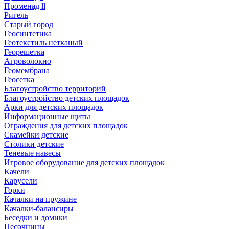
Променад ll
Ригель
Старый город
Геосинтетика
Геотекстиль нетканый
Георешетка
Агроволокно
Геомембрана
Геосетка
Благоустройство территорий
Благоустройство детских площадок
Арки для детских площадок
Информационные щиты
Ограждения для детских площадок
Скамейки детские
Столики детские
Теневые навесы
Игровое оборудование для детских площадок
Качели
Карусели
Горки
Качалки на пружине
Качалки-балансиры
Беседки и домики
Песочницы