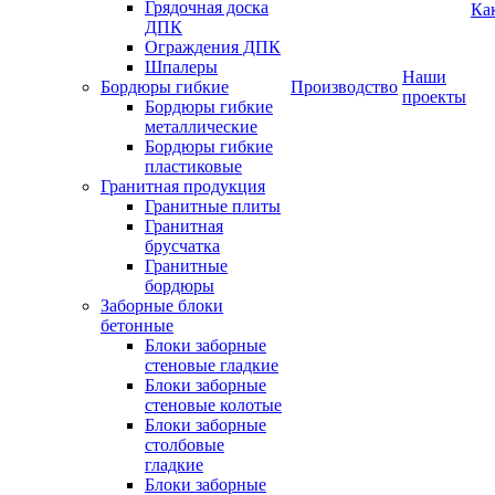
Грядочная доска
Ка
ДПК
Ограждения ДПК
Шпалеры
Наши
Бордюры гибкие
Производство
проекты
Бордюры гибкие
металлические
Бордюры гибкие
пластиковые
Гранитная продукция
Гранитные плиты
Гранитная
брусчатка
Гранитные
бордюры
Заборные блоки
бетонные
Блоки заборные
стеновые гладкие
Блоки заборные
стеновые колотые
Блоки заборные
столбовые
гладкие
Блоки заборные