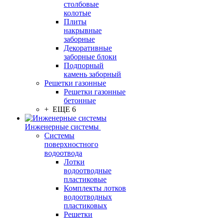
столбовые
колотые
Плиты
накрывные
заборные
Декоративные
заборные блоки
Подпорный
камень заборный
Решетки газонные
Решетки газонные
бетонные
+ ЕЩЕ 6
Инженерные системы
Системы
поверхностного
водоотвода
Лотки
водоотводные
пластиковые
Комплекты лотков
водоотводных
пластиковых
Решетки