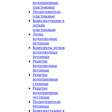
водоприемные
пластиковые
Пескоуловители
пластиковые
Комплектующие к
лоткам
пластиковым
Лотки
водоотводные
бетонные
Комплекты лотков
водоотводных
бетонных
Решетки
водоотводные
бетонные
Решетки
водоприемные
стальные
Решетки
водоприемные
чугунные
Пескоуловители
бетонные
Комплектующие к