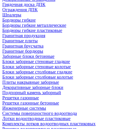
Грядочная доска ДПК
Ограждения ДПК
Шпалеры
Бордюры гибкие
Бордюры гибкие металлические
Бордюры гибкие пластиковые
Гранитная продукция
Гранитные плиты
Гранитная брусчатка
Гранитные бордюры
Заборные блоки бетонные
Блоки заборные стеновые гладкие
Блоки заборные стеновые колотые
Блоки заборные столбовые гладкие
Блоки заборные столбовые колотые
Плиты накрывные заборные
Декоративные заборные блоки
Подпорный камень заборный
Решетки газонные
Решетки газонные бетонные
Инженерные системы
Системы поверхностного водоотвода
Лотки водоотводные пластиковые
Комплекты лотков водоотводных пластиковых
Решетки водоприемные пластиковые