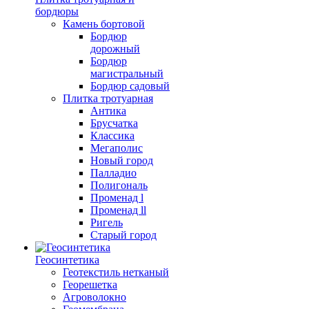
бордюры
Камень бортовой
Бордюр
дорожный
Бордюр
магистральный
Бордюр садовый
Плитка тротуарная
Антика
Брусчатка
Классика
Мегаполис
Новый город
Палладио
Полигональ
Променад l
Променад ll
Ригель
Старый город
Геосинтетика
Геотекстиль нетканый
Георешетка
Агроволокно