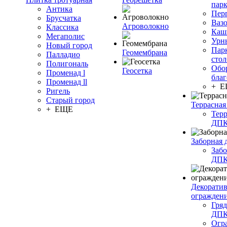
пар
Антика
Пер
Брусчатка
Ваз
Агроволокно
Классика
Каш
Мегаполис
Урн
Новый город
Пар
Геомембрана
Палладио
сто
Полигональ
Обо
Геосетка
Променад l
благ
Променад ll
+ 
Ригель
Старый город
Террасная
+ ЕЩЕ
Терр
ДП
Заборная 
Забо
ДП
Декорати
огражден
Гряд
ДП
Огр