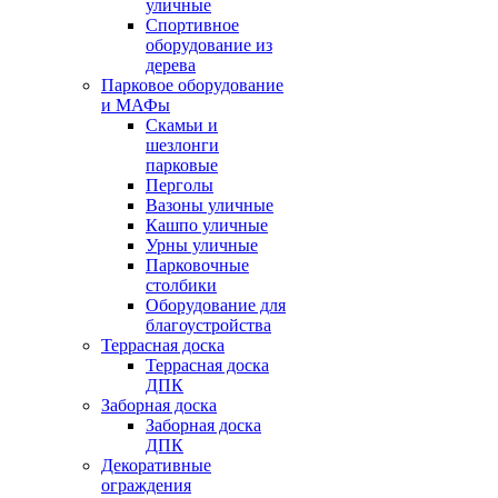
уличные
Спортивное
оборудование из
дерева
Парковое оборудование
и МАФы
Скамьи и
шезлонги
парковые
Перголы
Вазоны уличные
Кашпо уличные
Урны уличные
Парковочные
столбики
Оборудование для
благоустройства
Террасная доска
Террасная доска
ДПК
Заборная доска
Заборная доска
ДПК
Декоративные
ограждения