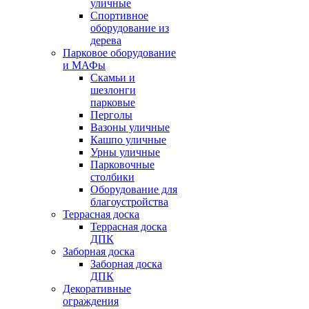
уличные
Спортивное
оборудование из
дерева
Парковое оборудование
и МАФы
Скамьи и
шезлонги
парковые
Перголы
Вазоны уличные
Кашпо уличные
Урны уличные
Парковочные
столбики
Оборудование для
благоустройства
Террасная доска
Террасная доска
ДПК
Заборная доска
Заборная доска
ДПК
Декоративные
ограждения