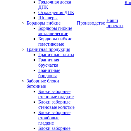
Грядочная доска
Ка
ДПК
Ограждения ДПК
Шпалеры
Наши
Бордюры гибкие
Производство
проекты
Бордюры гибкие
металлические
Бордюры гибкие
пластиковые
Гранитная продукция
Гранитные плиты
Гранитная
брусчатка
Гранитные
бордюры
Заборные блоки
бетонные
Блоки заборные
стеновые гладкие
Блоки заборные
стеновые колотые
Блоки заборные
столбовые
гладкие
Блоки заборные