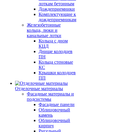
лоткам бетонным
Дождеприемники
Комплектующие к
дождеприемникам
Железобетонные
кольца, люки и
канальные лотки
Кольца с дном
КЦД
Днище колодцев
ПН
Кольца стеновые
КС
Крышки колодцев
ПП
Отделочные материалы
Фасадные материалы и
подсистемы
Фасадные панели
Облицовочный
камень
Облицовочный
кирпич
Ригельный