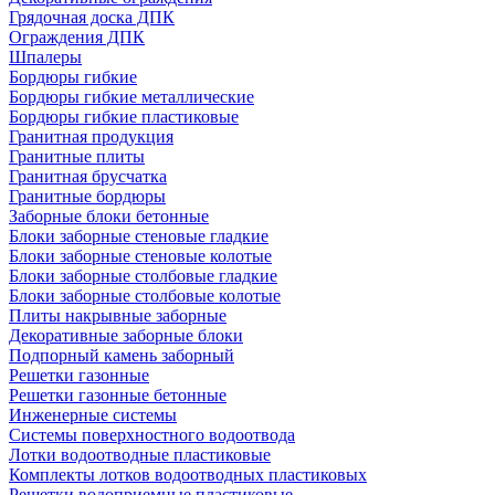
Грядочная доска ДПК
Ограждения ДПК
Шпалеры
Бордюры гибкие
Бордюры гибкие металлические
Бордюры гибкие пластиковые
Гранитная продукция
Гранитные плиты
Гранитная брусчатка
Гранитные бордюры
Заборные блоки бетонные
Блоки заборные стеновые гладкие
Блоки заборные стеновые колотые
Блоки заборные столбовые гладкие
Блоки заборные столбовые колотые
Плиты накрывные заборные
Декоративные заборные блоки
Подпорный камень заборный
Решетки газонные
Решетки газонные бетонные
Инженерные системы
Системы поверхностного водоотвода
Лотки водоотводные пластиковые
Комплекты лотков водоотводных пластиковых
Решетки водоприемные пластиковые