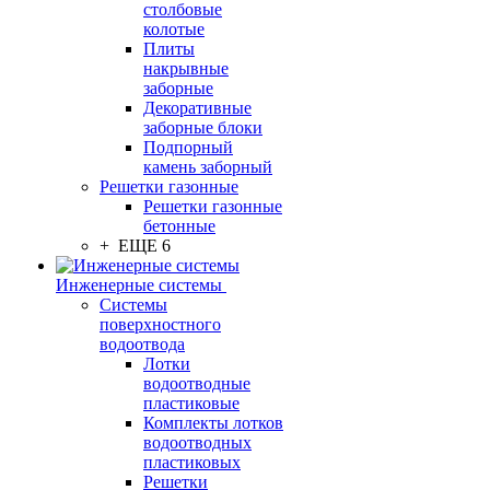
столбовые
колотые
Плиты
накрывные
заборные
Декоративные
заборные блоки
Подпорный
камень заборный
Решетки газонные
Решетки газонные
бетонные
+ ЕЩЕ 6
Инженерные системы
Системы
поверхностного
водоотвода
Лотки
водоотводные
пластиковые
Комплекты лотков
водоотводных
пластиковых
Решетки