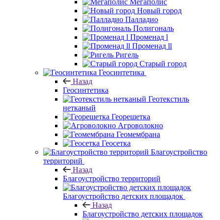
Мегаполис
Новый город
Палладио
Полигональ
Променад l
Променад ll
Ригель
Старый город
Геосинтетика
Назад
Геосинтетика
Геотекстиль
нетканый
Георешетка
Агроволокно
Геомембрана
Геосетка
Благоустройство
территорий
Назад
Благоустройство территорий
Благоустройство детских площадок
Назад
Благоустройство детских площадок