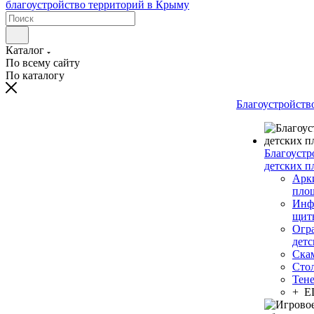
Каталог
По всему сайту
По каталогу
Благоустройств
Благоустр
детских п
Арки
пло
Инф
щит
Огр
дет
Ска
Сто
Тен
+ 