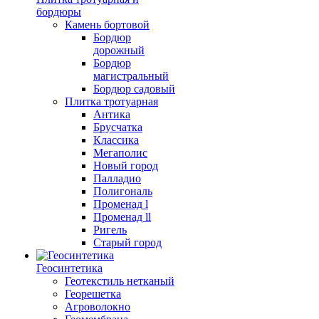
бордюры
Камень бортовой
Бордюр
дорожный
Бордюр
магистральный
Бордюр садовый
Плитка тротуарная
Антика
Брусчатка
Классика
Мегаполис
Новый город
Палладио
Полигональ
Променад l
Променад ll
Ригель
Старый город
Геосинтетика
Геотекстиль нетканый
Георешетка
Агроволокно