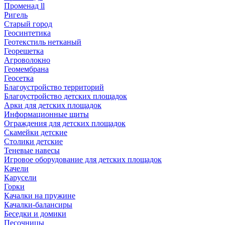
Променад ll
Ригель
Старый город
Геосинтетика
Геотекстиль нетканый
Георешетка
Агроволокно
Геомембрана
Геосетка
Благоустройство территорий
Благоустройство детских площадок
Арки для детских площадок
Информационные щиты
Ограждения для детских площадок
Скамейки детские
Столики детские
Теневые навесы
Игровое оборудование для детских площадок
Качели
Карусели
Горки
Качалки на пружине
Качалки-балансиры
Беседки и домики
Песочницы