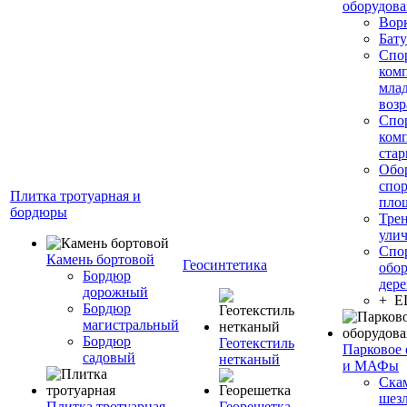
оборудов
Вор
Бату
Спо
ком
мла
возр
Спо
ком
стар
Обо
спо
Плитка тротуарная и
пло
бордюры
Тре
ули
Спо
Камень бортовой
Геосинтетика
обор
Бордюр
дере
дорожный
+ 
Бордюр
магистральный
Бордюр
Геотекстиль
Парковое 
садовый
нетканый
и МАФы
Ска
шез
Плитка тротуарная
Георешетка