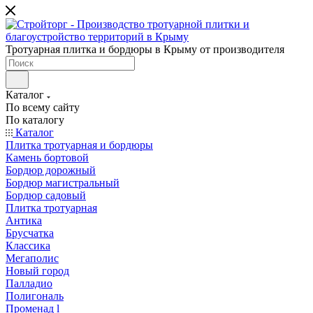
Тротуарная плитка и бордюры в Крыму от производителя
Каталог
По всему сайту
По каталогу
Каталог
Плитка тротуарная и бордюры
Камень бортовой
Бордюр дорожный
Бордюр магистральный
Бордюр садовый
Плитка тротуарная
Антика
Брусчатка
Классика
Мегаполис
Новый город
Палладио
Полигональ
Променад l