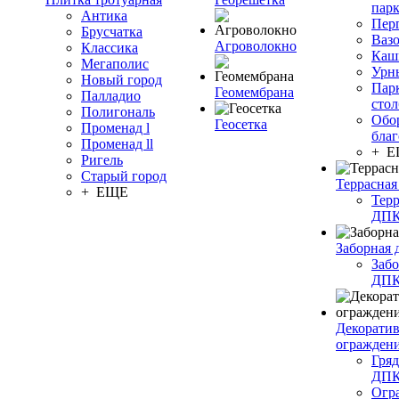
пар
Антика
Пер
Брусчатка
Ваз
Агроволокно
Классика
Каш
Мегаполис
Урн
Новый город
Пар
Геомембрана
Палладио
сто
Полигональ
Обо
Геосетка
Променад l
благ
Променад ll
+ 
Ригель
Старый город
Террасная
+ ЕЩЕ
Терр
ДП
Заборная 
Забо
ДП
Декорати
огражден
Гряд
ДП
Огр