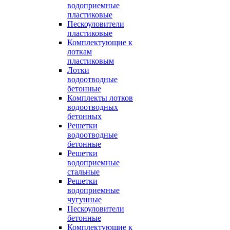
водоприемные
пластиковые
Пескоуловители
пластиковые
Комплектующие к
лоткам
пластиковым
Лотки
водоотводные
бетонные
Комплекты лотков
водоотводных
бетонных
Решетки
водоотводные
бетонные
Решетки
водоприемные
стальные
Решетки
водоприемные
чугунные
Пескоуловители
бетонные
Комплектующие к