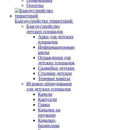
Геомембрана
Геосетка
Благоустройство территорий
Благоустройство
детских площадок
Арки для детских
площадок
Информационные
щиты
Ограждения для
детских площадок
Скамейки детские
Столики детские
Теневые навесы
Игровое оборудование
для детских площадок
Качели
Карусели
Горки
Качалки на
пружине
Качалки-
балансиры