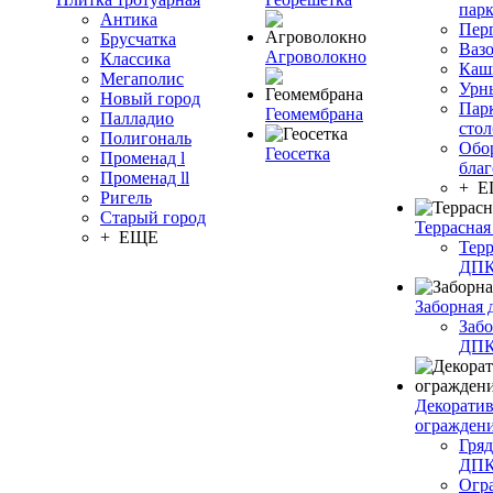
пар
Антика
Пер
Брусчатка
Ваз
Агроволокно
Классика
Каш
Мегаполис
Урн
Новый город
Пар
Геомембрана
Палладио
сто
Полигональ
Обо
Геосетка
Променад l
благ
Променад ll
+ 
Ригель
Старый город
Террасная
+ ЕЩЕ
Терр
ДП
Заборная 
Забо
ДП
Декорати
огражден
Гряд
ДП
Огр