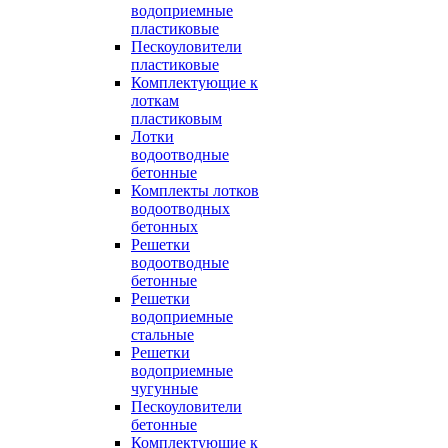
водоприемные
пластиковые
Пескоуловители
пластиковые
Комплектующие к
лоткам
пластиковым
Лотки
водоотводные
бетонные
Комплекты лотков
водоотводных
бетонных
Решетки
водоотводные
бетонные
Решетки
водоприемные
стальные
Решетки
водоприемные
чугунные
Пескоуловители
бетонные
Комплектующие к