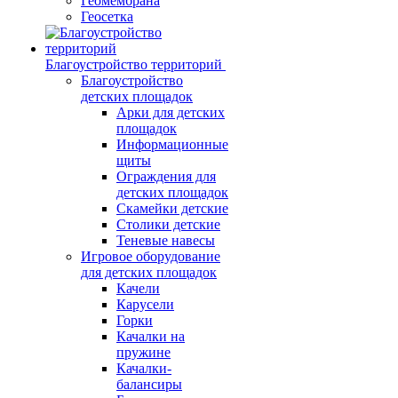
Геомембрана
Геосетка
Благоустройство территорий
Благоустройство
детских площадок
Арки для детских
площадок
Информационные
щиты
Ограждения для
детских площадок
Скамейки детские
Столики детские
Теневые навесы
Игровое оборудование
для детских площадок
Качели
Карусели
Горки
Качалки на
пружине
Качалки-
балансиры