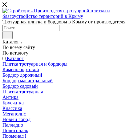
Тротуарная плитка и бордюры в Крыму от производителя
Каталог
По всему сайту
По каталогу
Каталог
Плитка тротуарная и бордюры
Камень бортовой
Бордюр дорожный
Бордюр магистральный
Бордюр садовый
Плитка тротуарная
Антика
Брусчатка
Классика
Мегаполис
Новый город
Палладио
Полигональ
Променад l