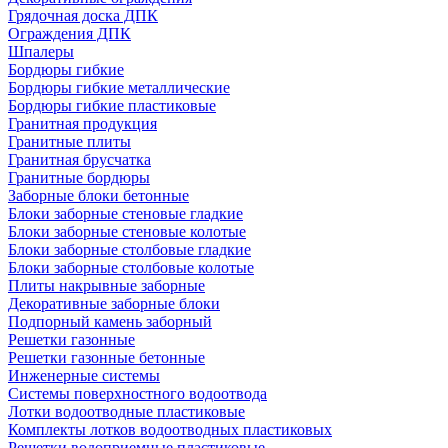
Грядочная доска ДПК
Ограждения ДПК
Шпалеры
Бордюры гибкие
Бордюры гибкие металлические
Бордюры гибкие пластиковые
Гранитная продукция
Гранитные плиты
Гранитная брусчатка
Гранитные бордюры
Заборные блоки бетонные
Блоки заборные стеновые гладкие
Блоки заборные стеновые колотые
Блоки заборные столбовые гладкие
Блоки заборные столбовые колотые
Плиты накрывные заборные
Декоративные заборные блоки
Подпорный камень заборный
Решетки газонные
Решетки газонные бетонные
Инженерные системы
Системы поверхностного водоотвода
Лотки водоотводные пластиковые
Комплекты лотков водоотводных пластиковых
Решетки водоприемные пластиковые