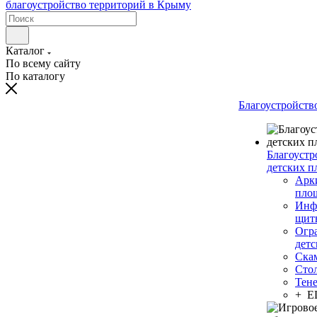
Каталог
По всему сайту
По каталогу
Благоустройств
Благоустр
детских п
Арки
пло
Инф
щит
Огр
дет
Ска
Сто
Тен
+ 