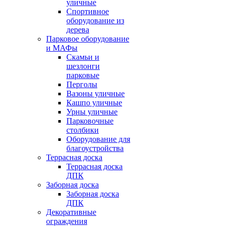
уличные
Спортивное
оборудование из
дерева
Парковое оборудование
и МАФы
Скамьи и
шезлонги
парковые
Перголы
Вазоны уличные
Кашпо уличные
Урны уличные
Парковочные
столбики
Оборудование для
благоустройства
Террасная доска
Террасная доска
ДПК
Заборная доска
Заборная доска
ДПК
Декоративные
ограждения