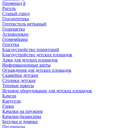
Променад ll
Ригель
Старый город
Геосинтетика
Геотекстиль нетканый
Георешетка
Агроволокно
Геомембрана
Геосетка
Благоустройство территорий
Благоустройство детских площадок
Арки для детских площадок
Информационные щиты
Ограждения для детских площадок
Скамейки детские
Столики детские
Теневые навесы
Игровое оборудование для детских площадок
Качели
Карусели
Горки
Качалки на пружине
Качалки-балансиры
Беседки и домики
Песочницы