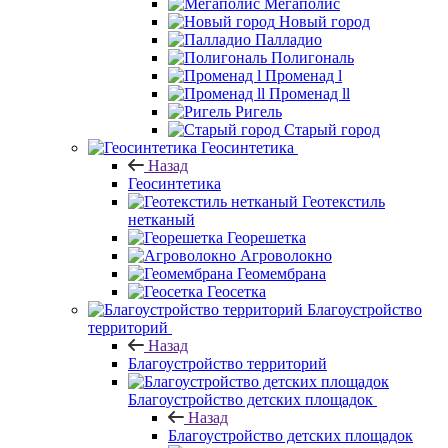
Мегаполис
Новый город
Палладио
Полигональ
Променад l
Променад ll
Ригель
Старый город
Геосинтетика
Назад
Геосинтетика
Геотекстиль
нетканый
Георешетка
Агроволокно
Геомембрана
Геосетка
Благоустройство
территорий
Назад
Благоустройство территорий
Благоустройство детских площадок
Назад
Благоустройство детских площадок