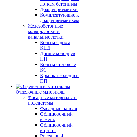
лоткам бетонным
Дождеприемники
Комплектующие к
дождеприемникам
Железобетонные
кольца, люки и
канальные лотки
Кольца с дном
КЦД
Днище колодцев
ПН
Кольца стеновые
КС
Крышки колодцев
ПП
Отделочные материалы
Фасадные материалы и
подсистемы
Фасадные панели
Облицовочный
камень
Облицовочный
кирпич
Ригельный