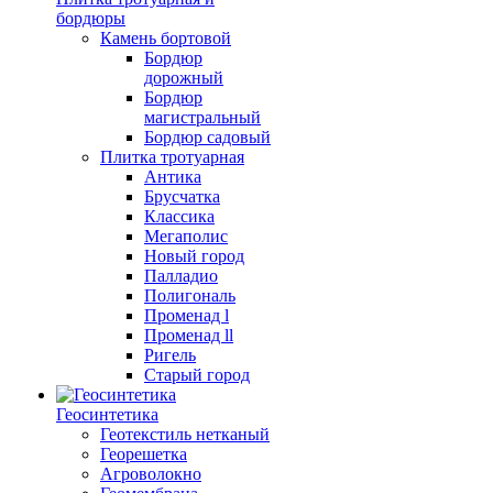
бордюры
Камень бортовой
Бордюр
дорожный
Бордюр
магистральный
Бордюр садовый
Плитка тротуарная
Антика
Брусчатка
Классика
Мегаполис
Новый город
Палладио
Полигональ
Променад l
Променад ll
Ригель
Старый город
Геосинтетика
Геотекстиль нетканый
Георешетка
Агроволокно