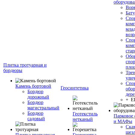
оборудов
Вор
Бату
Спо
ком
мла
возр
Спо
ком
стар
Обо
спо
Плитка тротуарная и
пло
бордюры
Тре
ули
Спо
Камень бортовой
Геосинтетика
обор
Бордюр
дере
дорожный
+ 
Бордюр
магистральный
Бордюр
Геотекстиль
Парковое 
садовый
нетканый
и МАФы
Ска
шез
Плитка тротуарная
Георешетка