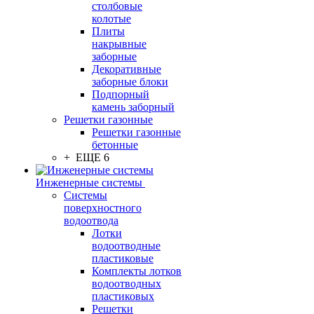
столбовые
колотые
Плиты
накрывные
заборные
Декоративные
заборные блоки
Подпорный
камень заборный
Решетки газонные
Решетки газонные
бетонные
+ ЕЩЕ 6
Инженерные системы
Системы
поверхностного
водоотвода
Лотки
водоотводные
пластиковые
Комплекты лотков
водоотводных
пластиковых
Решетки