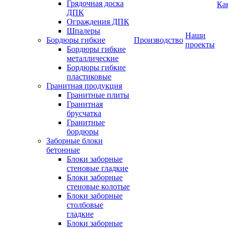
Грядочная доска
Ка
ДПК
Ограждения ДПК
Шпалеры
Наши
Бордюры гибкие
Производство
проекты
Бордюры гибкие
металлические
Бордюры гибкие
пластиковые
Гранитная продукция
Гранитные плиты
Гранитная
брусчатка
Гранитные
бордюры
Заборные блоки
бетонные
Блоки заборные
стеновые гладкие
Блоки заборные
стеновые колотые
Блоки заборные
столбовые
гладкие
Блоки заборные