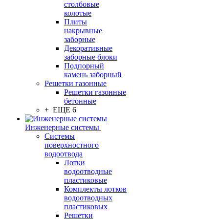
столбовые
колотые
Плиты
накрывные
заборные
Декоративные
заборные блоки
Подпорный
камень заборный
Решетки газонные
Решетки газонные
бетонные
+ ЕЩЕ 6
Инженерные системы
Системы
поверхностного
водоотвода
Лотки
водоотводные
пластиковые
Комплекты лотков
водоотводных
пластиковых
Решетки