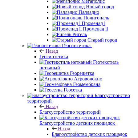
Мегаполис
Новый город
Палладио
Полигональ
Променад l
Променад ll
Ригель
Старый город
Геосинтетика
Назад
Геосинтетика
Геотекстиль
нетканый
Георешетка
Агроволокно
Геомембрана
Геосетка
Благоустройство
территорий
Назад
Благоустройство территорий
Благоустройство детских площадок
Назад
Благоустройство детских площадок