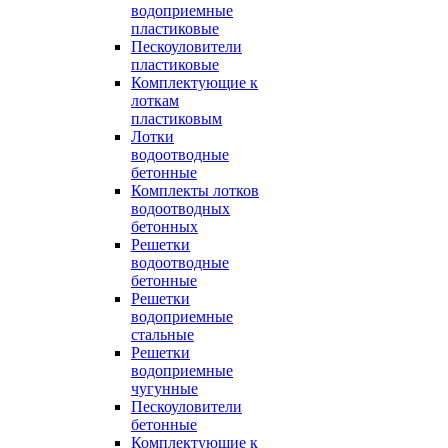
водоприемные
пластиковые
Пескоуловители
пластиковые
Комплектующие к
лоткам
пластиковым
Лотки
водоотводные
бетонные
Комплекты лотков
водоотводных
бетонных
Решетки
водоотводные
бетонные
Решетки
водоприемные
стальные
Решетки
водоприемные
чугунные
Пескоуловители
бетонные
Комплектующие к