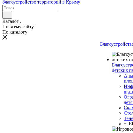
Каталог
По всему сайту
По каталогу
Благоустройств
Благоустр
детских п
Арки
пло
Инф
щит
Огр
дет
Ска
Сто
Тен
+ 