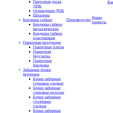
Грядочная доска
Ка
ДПК
Ограждения ДПК
Шпалеры
Наши
Бордюры гибкие
Производство
проекты
Бордюры гибкие
металлические
Бордюры гибкие
пластиковые
Гранитная продукция
Гранитные плиты
Гранитная
брусчатка
Гранитные
бордюры
Заборные блоки
бетонные
Блоки заборные
стеновые гладкие
Блоки заборные
стеновые колотые
Блоки заборные
столбовые
гладкие
Блоки заборные