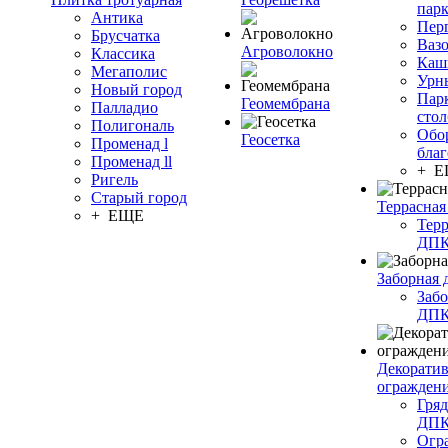
пар
Антика
Пер
Брусчатка
Ваз
Агроволокно
Классика
Каш
Мегаполис
Урн
Новый город
Пар
Геомембрана
Палладио
сто
Полигональ
Обо
Геосетка
Променад l
благ
Променад ll
+ 
Ригель
Старый город
Террасная
+ ЕЩЕ
Терр
ДП
Заборная 
Забо
ДП
Декорати
огражден
Гряд
ДП
Огр