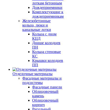
лоткам бетонным
Дождеприемники
Комплектующие к
дождеприемникам
Железобетонные
кольца, люки и
канальные лотки
Кольца с дном
КЦД
Днище колодцев
ПН
Кольца стеновые
КС
Крышки колодцев
ПП
Отделочные материалы
Фасадные материалы и
подсистемы
Фасадные панели
Облицовочный
камень
Облицовочный
кирпич
Ригельный