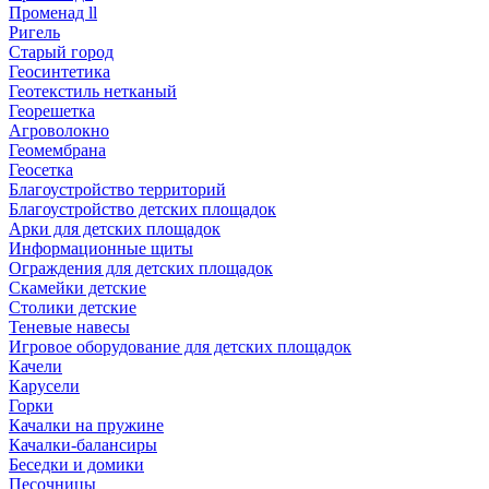
Променад ll
Ригель
Старый город
Геосинтетика
Геотекстиль нетканый
Георешетка
Агроволокно
Геомембрана
Геосетка
Благоустройство территорий
Благоустройство детских площадок
Арки для детских площадок
Информационные щиты
Ограждения для детских площадок
Скамейки детские
Столики детские
Теневые навесы
Игровое оборудование для детских площадок
Качели
Карусели
Горки
Качалки на пружине
Качалки-балансиры
Беседки и домики
Песочницы