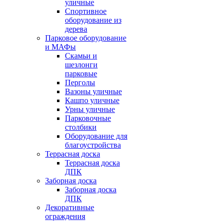
уличные
Спортивное
оборудование из
дерева
Парковое оборудование
и МАФы
Скамьи и
шезлонги
парковые
Перголы
Вазоны уличные
Кашпо уличные
Урны уличные
Парковочные
столбики
Оборудование для
благоустройства
Террасная доска
Террасная доска
ДПК
Заборная доска
Заборная доска
ДПК
Декоративные
ограждения