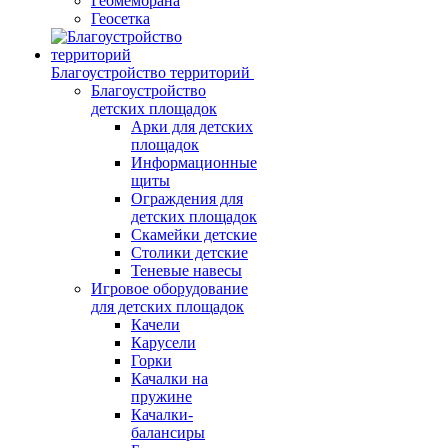
Геомембрана
Геосетка
Благоустройство территорий
Благоустройство
детских площадок
Арки для детских
площадок
Информационные
щиты
Ограждения для
детских площадок
Скамейки детские
Столики детские
Теневые навесы
Игровое оборудование
для детских площадок
Качели
Карусели
Горки
Качалки на
пружине
Качалки-
балансиры