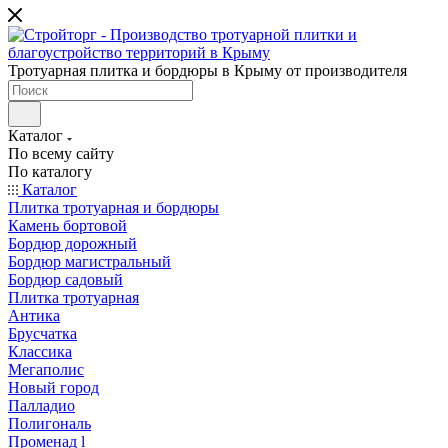
Тротуарная плитка и бордюры в Крыму от производителя
Каталог
По всему сайту
По каталогу
Каталог
Плитка тротуарная и бордюры
Камень бортовой
Бордюр дорожный
Бордюр магистральный
Бордюр садовый
Плитка тротуарная
Антика
Брусчатка
Классика
Мегаполис
Новый город
Палладио
Полигональ
Променад l