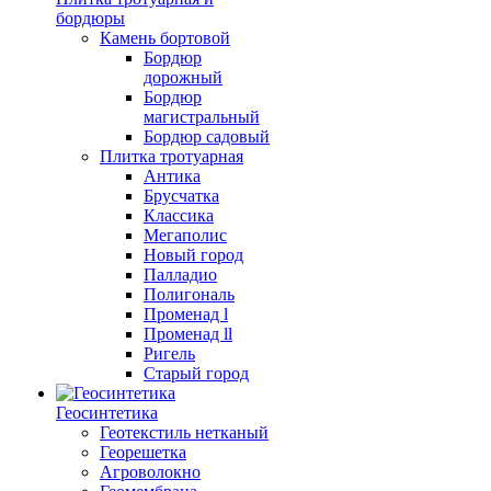
бордюры
Камень бортовой
Бордюр
дорожный
Бордюр
магистральный
Бордюр садовый
Плитка тротуарная
Антика
Брусчатка
Классика
Мегаполис
Новый город
Палладио
Полигональ
Променад l
Променад ll
Ригель
Старый город
Геосинтетика
Геотекстиль нетканый
Георешетка
Агроволокно