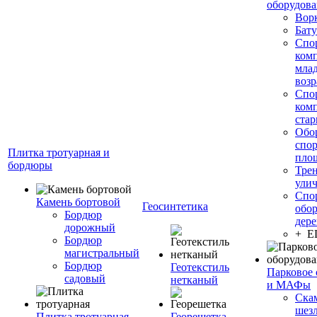
оборудов
Вор
Бату
Спо
ком
мла
возр
Спо
ком
стар
Обо
спо
Плитка тротуарная и
пло
бордюры
Тре
ули
Спо
Камень бортовой
Геосинтетика
обор
Бордюр
дере
дорожный
+ 
Бордюр
магистральный
Бордюр
Геотекстиль
Парковое 
садовый
нетканый
и МАФы
Ска
шез
Плитка тротуарная
Георешетка