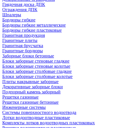
Грядочная доска ДПК
Ограждения ДПК
Шпалеры
Бордюры гибкие
Бордюры гибкие металлические
Бордюры гибкие пластиковые
Гранитная продукция
Гранитные плиты
Гранитная брусчатка
Гранитные бордюры
Заборные блоки бетонные
Блоки заборные стеновые гладкие
Блоки заборные стеновые колотые
Блоки заборные столбовые гладкие
Блоки заборные столбовые колотые
Плиты накрывные заборные
Декоративные заборные блоки
Подпорный камень заборный
Решетки газонные
Решетки газонные бетонные
Инженерные системы
Системы поверхностного водоотвода
Лотки водоотводные пластиковые
Комплекты лотков водоотводных пластиковых
Решетки водоприемные пластиковые