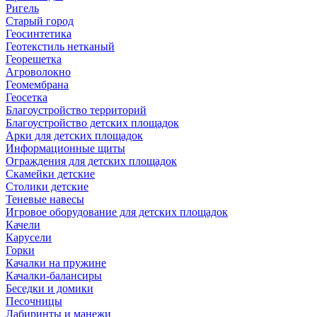
Ригель
Старый город
Геосинтетика
Геотекстиль нетканый
Георешетка
Агроволокно
Геомембрана
Геосетка
Благоустройство территорий
Благоустройство детских площадок
Арки для детских площадок
Информационные щиты
Ограждения для детских площадок
Скамейки детские
Столики детские
Теневые навесы
Игровое оборудование для детских площадок
Качели
Карусели
Горки
Качалки на пружине
Качалки-балансиры
Беседки и домики
Песочницы
Лабиринты и манежи