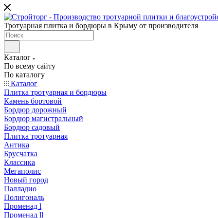
Тротуарная плитка и бордюры в Крыму от производителя
Каталог
По всему сайту
По каталогу
Каталог
Плитка тротуарная и бордюры
Камень бортовой
Бордюр дорожный
Бордюр магистральный
Бордюр садовый
Плитка тротуарная
Антика
Брусчатка
Классика
Мегаполис
Новый город
Палладио
Полигональ
Променад l
Променад ll