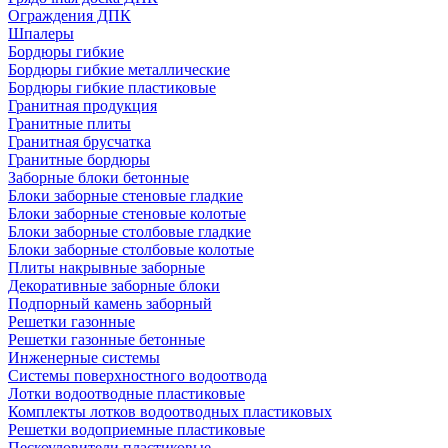
Ограждения ДПК
Шпалеры
Бордюры гибкие
Бордюры гибкие металлические
Бордюры гибкие пластиковые
Гранитная продукция
Гранитные плиты
Гранитная брусчатка
Гранитные бордюры
Заборные блоки бетонные
Блоки заборные стеновые гладкие
Блоки заборные стеновые колотые
Блоки заборные столбовые гладкие
Блоки заборные столбовые колотые
Плиты накрывные заборные
Декоративные заборные блоки
Подпорный камень заборный
Решетки газонные
Решетки газонные бетонные
Инженерные системы
Системы поверхностного водоотвода
Лотки водоотводные пластиковые
Комплекты лотков водоотводных пластиковых
Решетки водоприемные пластиковые
Пескоуловители пластиковые