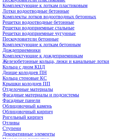
Комплектующие к лоткам пластиковым
Лотки водоотводные бетонные
Комплекты лотков водоотводных бетонных
Решетки водоотводные бетонные
Решетки водоприемные стальные
Решетки водоприемные чугунные
Пескоуловители бетонные
Комплектующие к лоткам бетонным
Дождеприемники
Комплектующие к дождеприемникам
Железобетонные кольца, люки и канальные лотки
Кольца с дном КЦД
Днище колодцев ПН
Кольца стеновые КС
Крышки колодцев ПП
Отделочные материалы
Фасадные материалы и подсистемы
Фасадные панели
Облицовочный камень
Облицовочный кирпич
Ригельный кирпич
Отливы
Ступени
Декоративные элементы