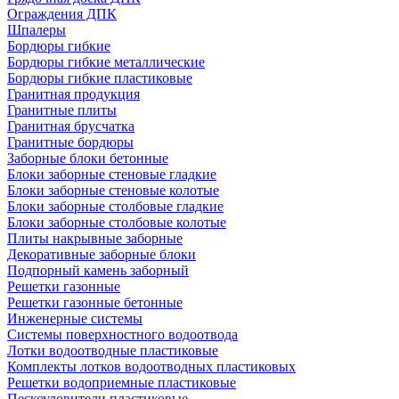
Ограждения ДПК
Шпалеры
Бордюры гибкие
Бордюры гибкие металлические
Бордюры гибкие пластиковые
Гранитная продукция
Гранитные плиты
Гранитная брусчатка
Гранитные бордюры
Заборные блоки бетонные
Блоки заборные стеновые гладкие
Блоки заборные стеновые колотые
Блоки заборные столбовые гладкие
Блоки заборные столбовые колотые
Плиты накрывные заборные
Декоративные заборные блоки
Подпорный камень заборный
Решетки газонные
Решетки газонные бетонные
Инженерные системы
Системы поверхностного водоотвода
Лотки водоотводные пластиковые
Комплекты лотков водоотводных пластиковых
Решетки водоприемные пластиковые
Пескоуловители пластиковые