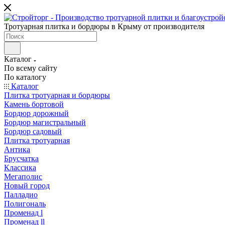
Тротуарная плитка и бордюры в Крыму от производителя
Каталог
По всему сайту
По каталогу
Каталог
Плитка тротуарная и бордюры
Камень бортовой
Бордюр дорожный
Бордюр магистральный
Бордюр садовый
Плитка тротуарная
Антика
Брусчатка
Классика
Мегаполис
Новый город
Палладио
Полигональ
Променад l
Променад ll