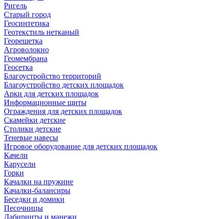
Ригель
Старый город
Геосинтетика
Геотекстиль нетканый
Георешетка
Агроволокно
Геомембрана
Геосетка
Благоустройство территорий
Благоустройство детских площадок
Арки для детских площадок
Информационные щиты
Ограждения для детских площадок
Скамейки детские
Столики детские
Теневые навесы
Игровое оборудование для детских площадок
Качели
Карусели
Горки
Качалки на пружине
Качалки-балансиры
Беседки и домики
Песочницы
Лабиринты и манежи