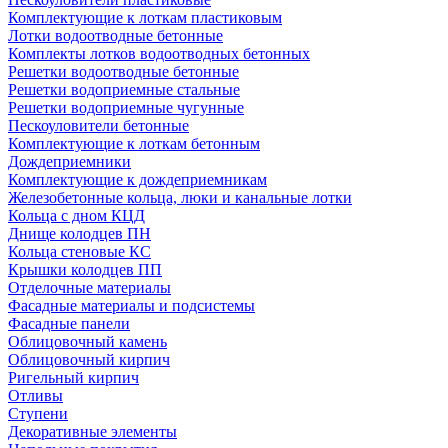
Комплектующие к лоткам пластиковым
Лотки водоотводные бетонные
Комплекты лотков водоотводных бетонных
Решетки водоотводные бетонные
Решетки водоприемные стальные
Решетки водоприемные чугунные
Пескоуловители бетонные
Комплектующие к лоткам бетонным
Дождеприемники
Комплектующие к дождеприемникам
Железобетонные кольца, люки и канальные лотки
Кольца с дном КЦД
Днище колодцев ПН
Кольца стеновые КС
Крышки колодцев ПП
Отделочные материалы
Фасадные материалы и подсистемы
Фасадные панели
Облицовочный камень
Облицовочный кирпич
Ригельный кирпич
Отливы
Ступени
Декоративные элементы