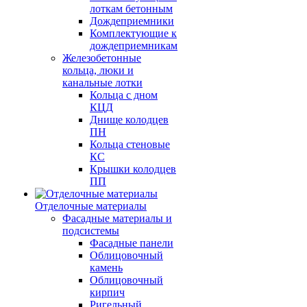
лоткам бетонным
Дождеприемники
Комплектующие к
дождеприемникам
Железобетонные
кольца, люки и
канальные лотки
Кольца с дном
КЦД
Днище колодцев
ПН
Кольца стеновые
КС
Крышки колодцев
ПП
Отделочные материалы
Фасадные материалы и
подсистемы
Фасадные панели
Облицовочный
камень
Облицовочный
кирпич
Ригельный