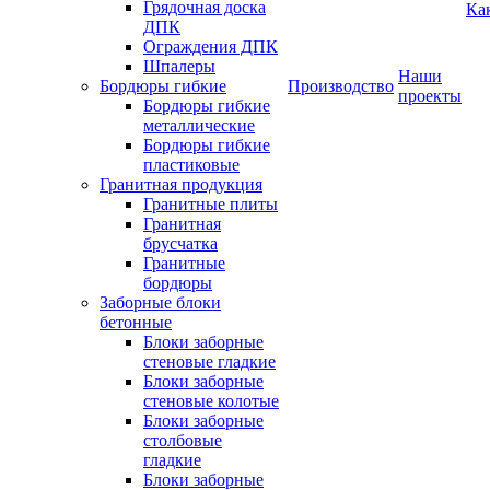
Грядочная доска
Ка
ДПК
Ограждения ДПК
Шпалеры
Наши
Бордюры гибкие
Производство
проекты
Бордюры гибкие
металлические
Бордюры гибкие
пластиковые
Гранитная продукция
Гранитные плиты
Гранитная
брусчатка
Гранитные
бордюры
Заборные блоки
бетонные
Блоки заборные
стеновые гладкие
Блоки заборные
стеновые колотые
Блоки заборные
столбовые
гладкие
Блоки заборные