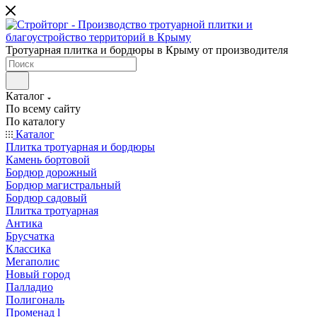
Тротуарная плитка и бордюры в Крыму от производителя
Каталог
По всему сайту
По каталогу
Каталог
Плитка тротуарная и бордюры
Камень бортовой
Бордюр дорожный
Бордюр магистральный
Бордюр садовый
Плитка тротуарная
Антика
Брусчатка
Классика
Мегаполис
Новый город
Палладио
Полигональ
Променад l