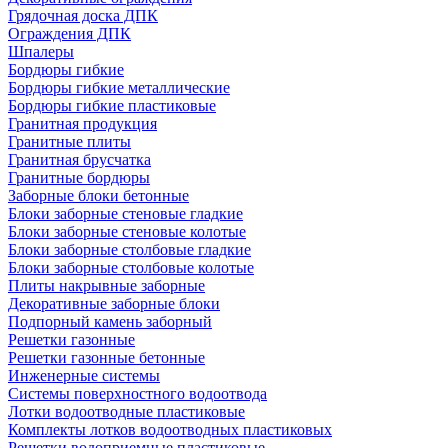
Грядочная доска ДПК
Ограждения ДПК
Шпалеры
Бордюры гибкие
Бордюры гибкие металлические
Бордюры гибкие пластиковые
Гранитная продукция
Гранитные плиты
Гранитная брусчатка
Гранитные бордюры
Заборные блоки бетонные
Блоки заборные стеновые гладкие
Блоки заборные стеновые колотые
Блоки заборные столбовые гладкие
Блоки заборные столбовые колотые
Плиты накрывные заборные
Декоративные заборные блоки
Подпорный камень заборный
Решетки газонные
Решетки газонные бетонные
Инженерные системы
Системы поверхностного водоотвода
Лотки водоотводные пластиковые
Комплекты лотков водоотводных пластиковых
Решетки водоприемные пластиковые