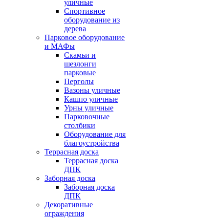
уличные
Спортивное
оборудование из
дерева
Парковое оборудование
и МАФы
Скамьи и
шезлонги
парковые
Перголы
Вазоны уличные
Кашпо уличные
Урны уличные
Парковочные
столбики
Оборудование для
благоустройства
Террасная доска
Террасная доска
ДПК
Заборная доска
Заборная доска
ДПК
Декоративные
ограждения