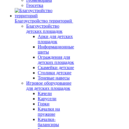
Геомембрана
Геосетка
Благоустройство территорий
Благоустройство
детских площадок
Арки для детских
площадок
Информационные
щиты
Ограждения для
детских площадок
Скамейки детские
Столики детские
Теневые навесы
Игровое оборудование
для детских площадок
Качели
Карусели
Горки
Качалки на
пружине
Качалки-
балансиры