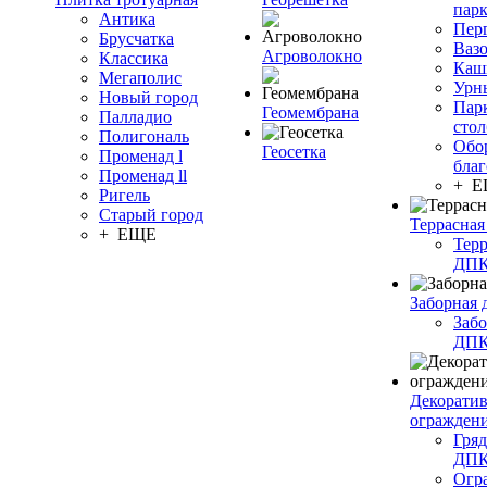
пар
Антика
Пер
Брусчатка
Ваз
Агроволокно
Классика
Каш
Мегаполис
Урн
Новый город
Пар
Геомембрана
Палладио
сто
Полигональ
Обо
Геосетка
Променад l
благ
Променад ll
+ 
Ригель
Старый город
Террасная
+ ЕЩЕ
Терр
ДП
Заборная 
Забо
ДП
Декорати
огражден
Гряд
ДП
Огр