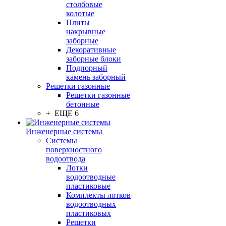
столбовые
колотые
Плиты
накрывные
заборные
Декоративные
заборные блоки
Подпорный
камень заборный
Решетки газонные
Решетки газонные
бетонные
+ ЕЩЕ 6
Инженерные системы
Системы
поверхностного
водоотвода
Лотки
водоотводные
пластиковые
Комплекты лотков
водоотводных
пластиковых
Решетки