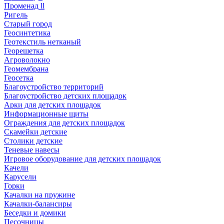
Променад ll
Ригель
Старый город
Геосинтетика
Геотекстиль нетканый
Георешетка
Агроволокно
Геомембрана
Геосетка
Благоустройство территорий
Благоустройство детских площадок
Арки для детских площадок
Информационные щиты
Ограждения для детских площадок
Скамейки детские
Столики детские
Теневые навесы
Игровое оборудование для детских площадок
Качели
Карусели
Горки
Качалки на пружине
Качалки-балансиры
Беседки и домики
Песочницы