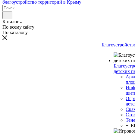
Каталог
По всему сайту
По каталогу
Благоустройств
Благоустр
детских п
Арки
пло
Инф
щит
Огр
дет
Ска
Сто
Тен
+ 