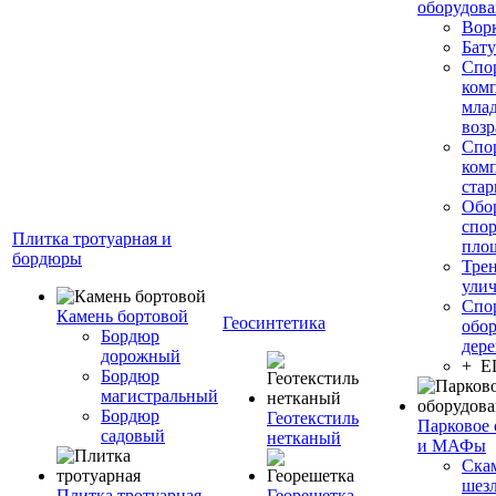
оборудов
Вор
Бату
Спо
ком
мла
возр
Спо
ком
стар
Обо
спо
Плитка тротуарная и
пло
бордюры
Тре
ули
Спо
Камень бортовой
Геосинтетика
обор
Бордюр
дере
дорожный
+ 
Бордюр
магистральный
Бордюр
Геотекстиль
Парковое 
садовый
нетканый
и МАФы
Ска
шез
Плитка тротуарная
Георешетка