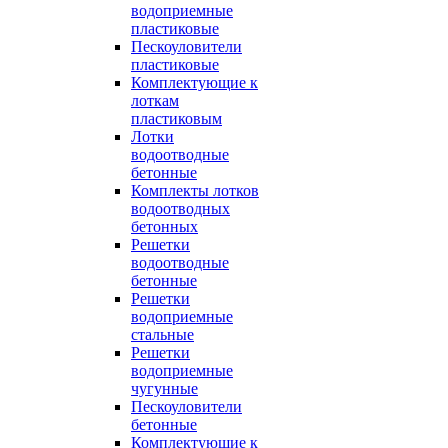
водоприемные
пластиковые
Пескоуловители
пластиковые
Комплектующие к
лоткам
пластиковым
Лотки
водоотводные
бетонные
Комплекты лотков
водоотводных
бетонных
Решетки
водоотводные
бетонные
Решетки
водоприемные
стальные
Решетки
водоприемные
чугунные
Пескоуловители
бетонные
Комплектующие к