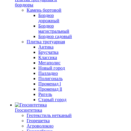
бордюры
Камень бортовой
Бордюр
дорожный
Бордюр
магистральный
Бордюр садовый
Плитка тротуарная
Антика
Брусчатка
Классика
Мегаполис
Новый город
Палладио
Полигональ
Променад l
Променад ll
Ригель
Старый город
Геосинтетика
Геотекстиль нетканый
Георешетка
Агроволокно