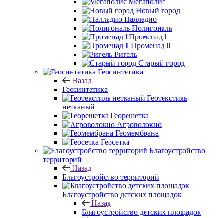
Мегаполис
Новый город
Палладио
Полигональ
Променад l
Променад ll
Ригель
Старый город
Геосинтетика
Назад
Геосинтетика
Геотекстиль
нетканый
Георешетка
Агроволокно
Геомембрана
Геосетка
Благоустройство
территорий
Назад
Благоустройство территорий
Благоустройство детских площадок
Назад
Благоустройство детских площадок