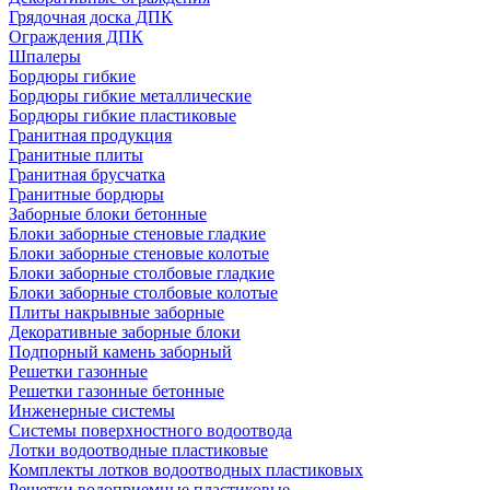
Грядочная доска ДПК
Ограждения ДПК
Шпалеры
Бордюры гибкие
Бордюры гибкие металлические
Бордюры гибкие пластиковые
Гранитная продукция
Гранитные плиты
Гранитная брусчатка
Гранитные бордюры
Заборные блоки бетонные
Блоки заборные стеновые гладкие
Блоки заборные стеновые колотые
Блоки заборные столбовые гладкие
Блоки заборные столбовые колотые
Плиты накрывные заборные
Декоративные заборные блоки
Подпорный камень заборный
Решетки газонные
Решетки газонные бетонные
Инженерные системы
Системы поверхностного водоотвода
Лотки водоотводные пластиковые
Комплекты лотков водоотводных пластиковых
Решетки водоприемные пластиковые