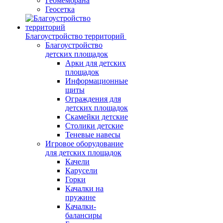
Геомембрана
Геосетка
Благоустройство территорий
Благоустройство
детских площадок
Арки для детских
площадок
Информационные
щиты
Ограждения для
детских площадок
Скамейки детские
Столики детские
Теневые навесы
Игровое оборудование
для детских площадок
Качели
Карусели
Горки
Качалки на
пружине
Качалки-
балансиры