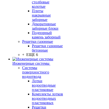
столбовые
колотые
Плиты
накрывные
заборные
Декоративные
заборные блоки
Подпорный
камень заборный
Решетки газонные
Решетки газонные
бетонные
+ ЕЩЕ 6
Инженерные системы
Системы
поверхностного
водоотвода
Лотки
водоотводные
пластиковые
Комплекты лотков
водоотводных
пластиковых
Решетки