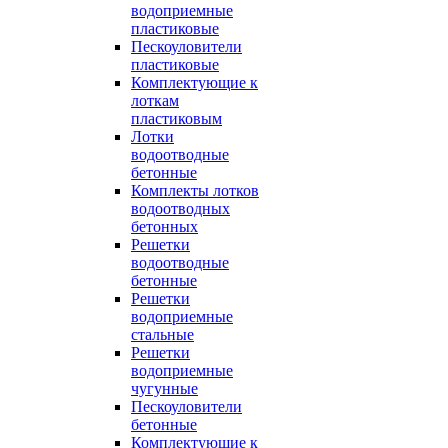
водоприемные
пластиковые
Пескоуловители
пластиковые
Комплектующие к
лоткам
пластиковым
Лотки
водоотводные
бетонные
Комплекты лотков
водоотводных
бетонных
Решетки
водоотводные
бетонные
Решетки
водоприемные
стальные
Решетки
водоприемные
чугунные
Пескоуловители
бетонные
Комплектующие к