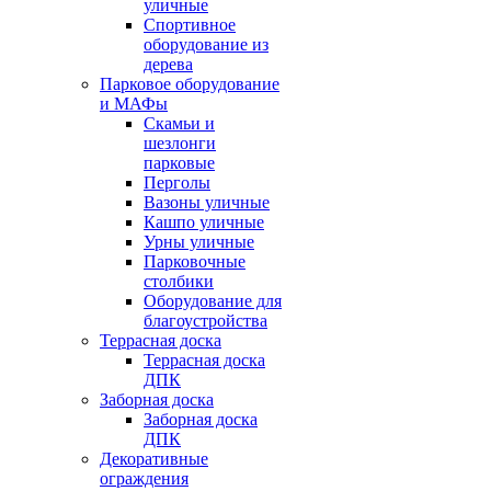
уличные
Спортивное
оборудование из
дерева
Парковое оборудование
и МАФы
Скамьи и
шезлонги
парковые
Перголы
Вазоны уличные
Кашпо уличные
Урны уличные
Парковочные
столбики
Оборудование для
благоустройства
Террасная доска
Террасная доска
ДПК
Заборная доска
Заборная доска
ДПК
Декоративные
ограждения