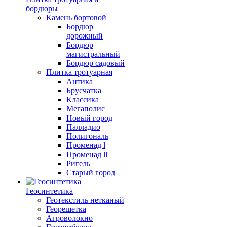
бордюры
Камень бортовой
Бордюр
дорожный
Бордюр
магистральный
Бордюр садовый
Плитка тротуарная
Антика
Брусчатка
Классика
Мегаполис
Новый город
Палладио
Полигональ
Променад l
Променад ll
Ригель
Старый город
Геосинтетика
Геотекстиль нетканый
Георешетка
Агроволокно