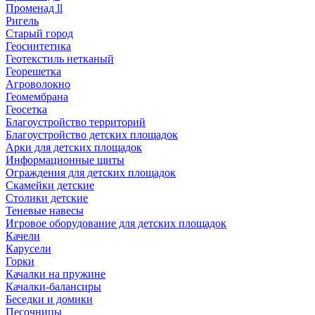
Променад ll
Ригель
Старый город
Геосинтетика
Геотекстиль нетканый
Георешетка
Агроволокно
Геомембрана
Геосетка
Благоустройство территорий
Благоустройство детских площадок
Арки для детских площадок
Информационные щиты
Ограждения для детских площадок
Скамейки детские
Столики детские
Теневые навесы
Игровое оборудование для детских площадок
Качели
Карусели
Горки
Качалки на пружине
Качалки-балансиры
Беседки и домики
Песочницы