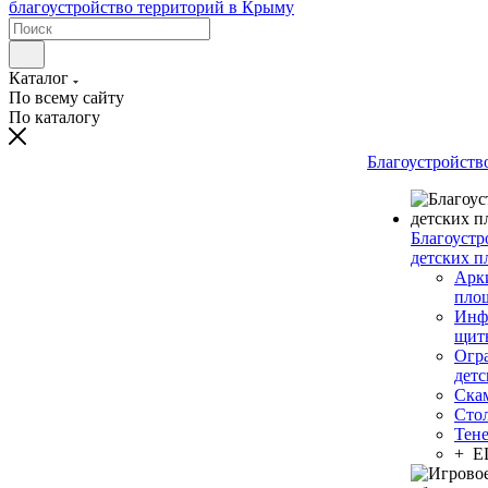
Каталог
По всему сайту
По каталогу
Благоустройств
Благоустр
детских п
Арки
пло
Инф
щит
Огр
дет
Ска
Сто
Тен
+ 