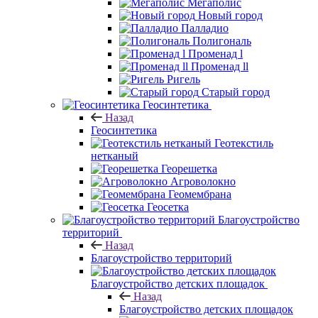
Мегаполис
Новый город
Палладио
Полигональ
Променад l
Променад ll
Ригель
Старый город
Геосинтетика
Назад
Геосинтетика
Геотекстиль
нетканый
Георешетка
Агроволокно
Геомембрана
Геосетка
Благоустройство
территорий
Назад
Благоустройство территорий
Благоустройство детских площадок
Назад
Благоустройство детских площадок