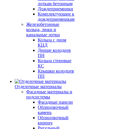
лоткам бетонным
Дождеприемники
Комплектующие к
дождеприемникам
Железобетонные
кольца, люки и
канальные лотки
Кольца с дном
КЦД
Днище колодцев
ПН
Кольца стеновые
КС
Крышки колодцев
ПП
Отделочные материалы
Фасадные материалы и
подсистемы
Фасадные панели
Облицовочный
камень
Облицовочный
кирпич
Ригельный