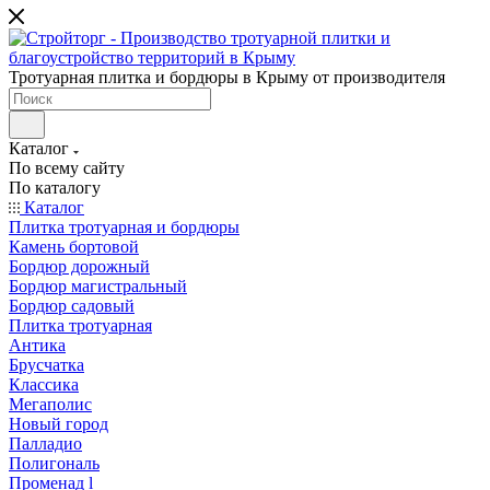
Тротуарная плитка и бордюры в Крыму от производителя
Каталог
По всему сайту
По каталогу
Каталог
Плитка тротуарная и бордюры
Камень бортовой
Бордюр дорожный
Бордюр магистральный
Бордюр садовый
Плитка тротуарная
Антика
Брусчатка
Классика
Мегаполис
Новый город
Палладио
Полигональ
Променад l