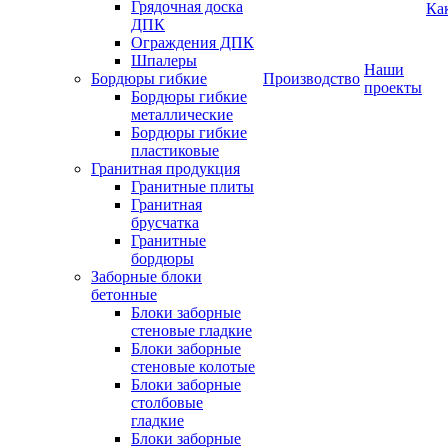
Грядочная доска
Ка
ДПК
Ограждения ДПК
Шпалеры
Наши
Бордюры гибкие
Производство
проекты
Бордюры гибкие
металлические
Бордюры гибкие
пластиковые
Гранитная продукция
Гранитные плиты
Гранитная
брусчатка
Гранитные
бордюры
Заборные блоки
бетонные
Блоки заборные
стеновые гладкие
Блоки заборные
стеновые колотые
Блоки заборные
столбовые
гладкие
Блоки заборные