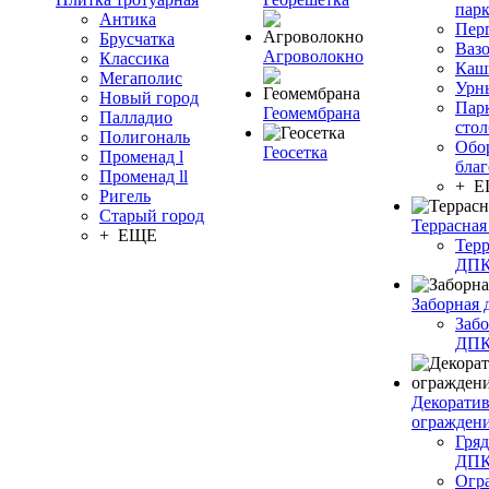
пар
Антика
Пер
Брусчатка
Ваз
Агроволокно
Классика
Каш
Мегаполис
Урн
Новый город
Пар
Геомембрана
Палладио
сто
Полигональ
Обо
Геосетка
Променад l
благ
Променад ll
+ 
Ригель
Старый город
Террасная
+ ЕЩЕ
Терр
ДП
Заборная 
Забо
ДП
Декорати
огражден
Гряд
ДП
Огр