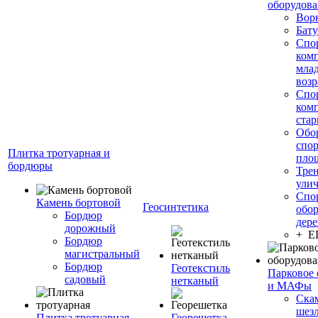
оборудов
Вор
Бату
Спо
ком
мла
возр
Спо
ком
стар
Обо
спо
Плитка тротуарная и
пло
бордюры
Тре
ули
Спо
Камень бортовой
Геосинтетика
обор
Бордюр
дере
дорожный
+ 
Бордюр
магистральный
Бордюр
Геотекстиль
Парковое 
садовый
нетканый
и МАФы
Ска
шез
Плитка тротуарная
Георешетка