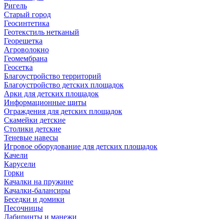
Ригель
Старый город
Геосинтетика
Геотекстиль нетканый
Георешетка
Агроволокно
Геомембрана
Геосетка
Благоустройство территорий
Благоустройство детских площадок
Арки для детских площадок
Информационные щиты
Ограждения для детских площадок
Скамейки детские
Столики детские
Теневые навесы
Игровое оборудование для детских площадок
Качели
Карусели
Горки
Качалки на пружине
Качалки-балансиры
Беседки и домики
Песочницы
Лабиринты и манежи