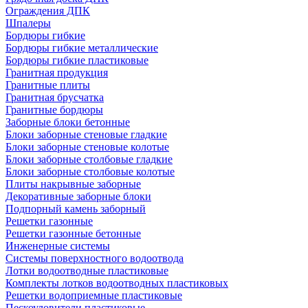
Ограждения ДПК
Шпалеры
Бордюры гибкие
Бордюры гибкие металлические
Бордюры гибкие пластиковые
Гранитная продукция
Гранитные плиты
Гранитная брусчатка
Гранитные бордюры
Заборные блоки бетонные
Блоки заборные стеновые гладкие
Блоки заборные стеновые колотые
Блоки заборные столбовые гладкие
Блоки заборные столбовые колотые
Плиты накрывные заборные
Декоративные заборные блоки
Подпорный камень заборный
Решетки газонные
Решетки газонные бетонные
Инженерные системы
Системы поверхностного водоотвода
Лотки водоотводные пластиковые
Комплекты лотков водоотводных пластиковых
Решетки водоприемные пластиковые
Пескоуловители пластиковые