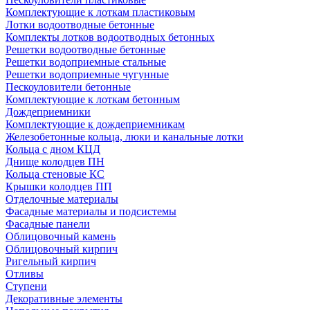
Комплектующие к лоткам пластиковым
Лотки водоотводные бетонные
Комплекты лотков водоотводных бетонных
Решетки водоотводные бетонные
Решетки водоприемные стальные
Решетки водоприемные чугунные
Пескоуловители бетонные
Комплектующие к лоткам бетонным
Дождеприемники
Комплектующие к дождеприемникам
Железобетонные кольца, люки и канальные лотки
Кольца с дном КЦД
Днище колодцев ПН
Кольца стеновые КС
Крышки колодцев ПП
Отделочные материалы
Фасадные материалы и подсистемы
Фасадные панели
Облицовочный камень
Облицовочный кирпич
Ригельный кирпич
Отливы
Ступени
Декоративные элементы