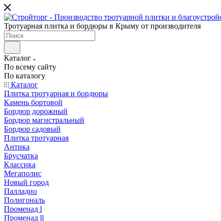
Тротуарная плитка и бордюры в Крыму от производителя
Каталог
По всему сайту
По каталогу
Каталог
Плитка тротуарная и бордюры
Камень бортовой
Бордюр дорожный
Бордюр магистральный
Бордюр садовый
Плитка тротуарная
Антика
Брусчатка
Классика
Мегаполис
Новый город
Палладио
Полигональ
Променад l
Променад ll