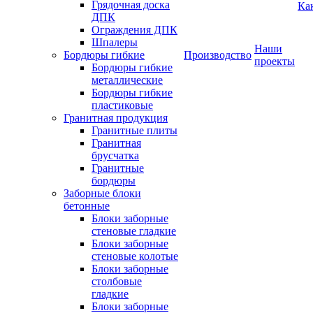
Грядочная доска
Ка
ДПК
Ограждения ДПК
Шпалеры
Наши
Бордюры гибкие
Производство
проекты
Бордюры гибкие
металлические
Бордюры гибкие
пластиковые
Гранитная продукция
Гранитные плиты
Гранитная
брусчатка
Гранитные
бордюры
Заборные блоки
бетонные
Блоки заборные
стеновые гладкие
Блоки заборные
стеновые колотые
Блоки заборные
столбовые
гладкие
Блоки заборные