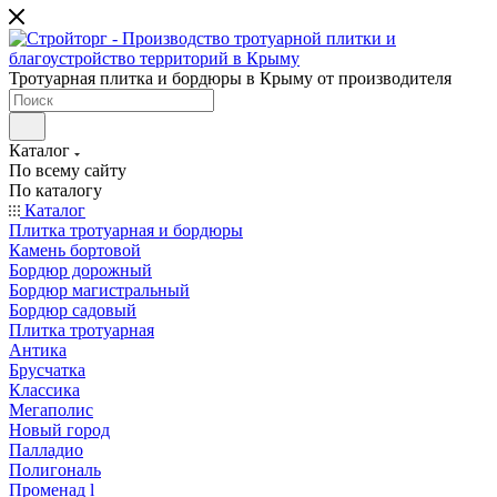
Тротуарная плитка и бордюры в Крыму от производителя
Каталог
По всему сайту
По каталогу
Каталог
Плитка тротуарная и бордюры
Камень бортовой
Бордюр дорожный
Бордюр магистральный
Бордюр садовый
Плитка тротуарная
Антика
Брусчатка
Классика
Мегаполис
Новый город
Палладио
Полигональ
Променад l