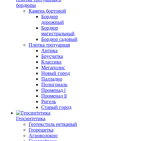
бордюры
Камень бортовой
Бордюр
дорожный
Бордюр
магистральный
Бордюр садовый
Плитка тротуарная
Антика
Брусчатка
Классика
Мегаполис
Новый город
Палладио
Полигональ
Променад l
Променад ll
Ригель
Старый город
Геосинтетика
Геотекстиль нетканый
Георешетка
Агроволокно