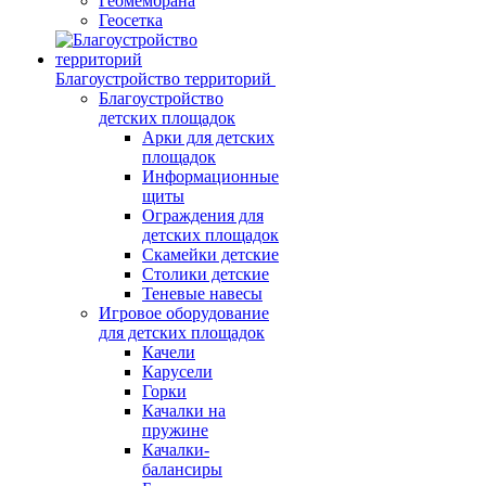
Геомембрана
Геосетка
Благоустройство территорий
Благоустройство
детских площадок
Арки для детских
площадок
Информационные
щиты
Ограждения для
детских площадок
Скамейки детские
Столики детские
Теневые навесы
Игровое оборудование
для детских площадок
Качели
Карусели
Горки
Качалки на
пружине
Качалки-
балансиры