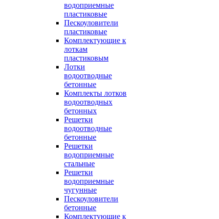
водоприемные
пластиковые
Пескоуловители
пластиковые
Комплектующие к
лоткам
пластиковым
Лотки
водоотводные
бетонные
Комплекты лотков
водоотводных
бетонных
Решетки
водоотводные
бетонные
Решетки
водоприемные
стальные
Решетки
водоприемные
чугунные
Пескоуловители
бетонные
Комплектующие к