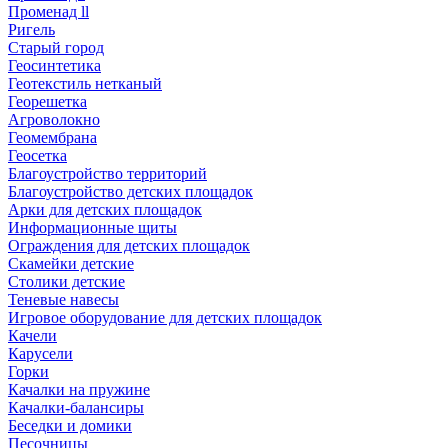
Променад ll
Ригель
Старый город
Геосинтетика
Геотекстиль нетканый
Георешетка
Агроволокно
Геомембрана
Геосетка
Благоустройство территорий
Благоустройство детских площадок
Арки для детских площадок
Информационные щиты
Ограждения для детских площадок
Скамейки детские
Столики детские
Теневые навесы
Игровое оборудование для детских площадок
Качели
Карусели
Горки
Качалки на пружине
Качалки-балансиры
Беседки и домики
Песочницы