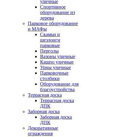
уличные
Спортивное
оборудование из
дерева
Парковое оборудование
и МАФы
Скамьи и
шезлонги
парковые
Перголы
Вазоны уличные
Кашпо уличные
Урны уличные
Парковочные
столбики
Оборудование для
благоустройства
Террасная доска
Террасная доска
ДПК
Заборная доска
Заборная доска
ДПК
Декоративные
ограждения