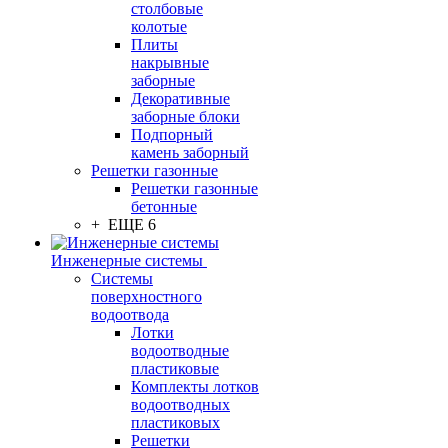
столбовые
колотые
Плиты
накрывные
заборные
Декоративные
заборные блоки
Подпорный
камень заборный
Решетки газонные
Решетки газонные
бетонные
+ ЕЩЕ 6
Инженерные системы
Системы
поверхностного
водоотвода
Лотки
водоотводные
пластиковые
Комплекты лотков
водоотводных
пластиковых
Решетки