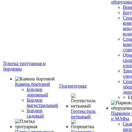
оборудов
Вор
Бату
Спо
ком
мла
возр
Спо
ком
стар
Обо
спо
Плитка тротуарная и
пло
бордюры
Тре
ули
Спо
Камень бортовой
Геосинтетика
обор
Бордюр
дере
дорожный
+ 
Бордюр
магистральный
Бордюр
Геотекстиль
Парковое 
садовый
нетканый
и МАФы
Ска
шез
Плитка тротуарная
Георешетка