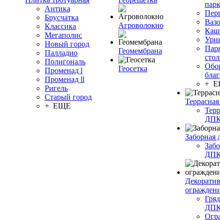
пар
Антика
Пер
Брусчатка
Ваз
Агроволокно
Классика
Каш
Мегаполис
Урн
Новый город
Пар
Геомембрана
Палладио
сто
Полигональ
Обо
Геосетка
Променад l
благ
Променад ll
+ 
Ригель
Старый город
Террасная
+ ЕЩЕ
Терр
ДП
Заборная 
Забо
ДП
Декорати
огражден
Гряд
ДП
Огр