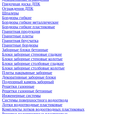
Грядочная доска ДПК
Ограждения ДПК
Шпалеры
Бордюры гибкие
Бордюры гибкие металлические
Бордюры гибкие пластиковые
Гранитная продукция
Гранитные плиты
Гранитная брусчатка
Гранитные бордюры
Заборные блоки бетонные
Блоки заборные стеновые гладкие
Блоки заборные стеновые колотые
Блоки заборные столбовые гладкие
Блоки заборные столбовые колотые
Плиты накрывные заборные
Декоративные заборные блоки
Подпорный камень заборный
Решетки газонные
Решетки газонные бетонные
Инженерные системы
Системы поверхностного водоотвода
Лотки водоотводные пластиковые
Комплекты лотков водоотводных пластиковых
Решетки водоприемные пластиковые