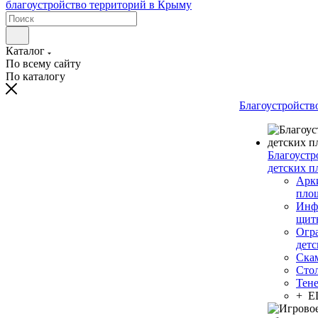
Каталог
По всему сайту
По каталогу
Благоустройств
Благоустр
детских п
Арки
пло
Инф
щит
Огр
дет
Ска
Сто
Тен
+ 