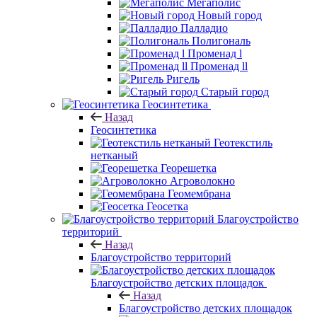
Мегаполис
Новый город
Палладио
Полигональ
Променад l
Променад ll
Ригель
Старый город
Геосинтетика
Назад
Геосинтетика
Геотекстиль
нетканый
Георешетка
Агроволокно
Геомембрана
Геосетка
Благоустройство
территорий
Назад
Благоустройство территорий
Благоустройство детских площадок
Назад
Благоустройство детских площадок