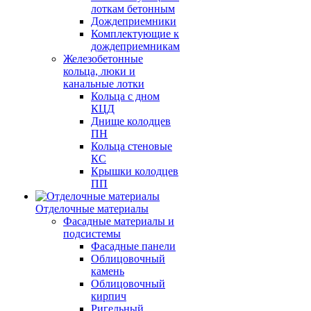
лоткам бетонным
Дождеприемники
Комплектующие к
дождеприемникам
Железобетонные
кольца, люки и
канальные лотки
Кольца с дном
КЦД
Днище колодцев
ПН
Кольца стеновые
КС
Крышки колодцев
ПП
Отделочные материалы
Фасадные материалы и
подсистемы
Фасадные панели
Облицовочный
камень
Облицовочный
кирпич
Ригельный