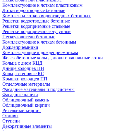
Комплектующие к лоткам пластиковым
Лотки водоотводные бетонные
Комплекты лотков водоотводных бетонных
Решетки водоотводные бетонные
Решетки водоприемные стальные
Решетки водоприемные чугунные
Пескоуловители бетонные
Комплектующие к лоткам бетонным
Дождеприемники
Комплектующие к дождеприемникам
Железобетонные кольца, люки и канальные лотки
Кольца с дном КЦД
Днище колодцев ПН
Кольца стеновые КС
Крышки колодцев ПП
Отделочные материалы
Фасадные материалы и подсистемы
Фасадные панели
Облицовочный камень
Облицовочный кирпич
Ригельный кирпич
Отливы
Ступени
Декоративные элементы