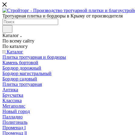
Тротуарная плитка и бордюры в Крыму от производителя
Каталог
По всему сайту
По каталогу
Каталог
Плитка тротуарная и бордюры
Камень бортовой
Бордюр дорожный
Бордюр магистральный
Бордюр садовый
Плитка тротуарная
Антика
Брусчатка
Классика
Мегаполис
Новый город
Палладио
Полигональ
Променад l
Променад ll