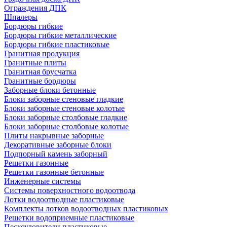
Ограждения ДПК
Шпалеры
Бордюры гибкие
Бордюры гибкие металлические
Бордюры гибкие пластиковые
Гранитная продукция
Гранитные плиты
Гранитная брусчатка
Гранитные бордюры
Заборные блоки бетонные
Блоки заборные стеновые гладкие
Блоки заборные стеновые колотые
Блоки заборные столбовые гладкие
Блоки заборные столбовые колотые
Плиты накрывные заборные
Декоративные заборные блоки
Подпорный камень заборный
Решетки газонные
Решетки газонные бетонные
Инженерные системы
Системы поверхностного водоотвода
Лотки водоотводные пластиковые
Комплекты лотков водоотводных пластиковых
Решетки водоприемные пластиковые
Пескоуловители пластиковые