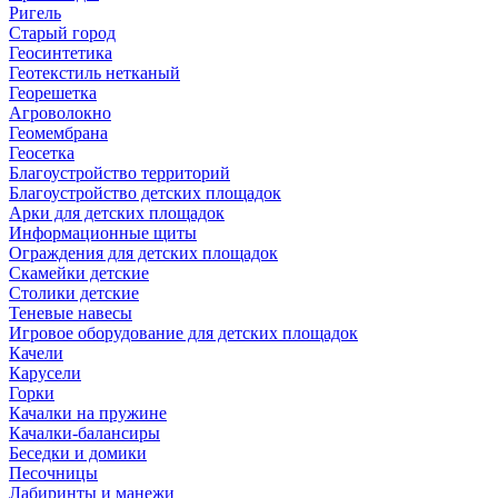
Ригель
Старый город
Геосинтетика
Геотекстиль нетканый
Георешетка
Агроволокно
Геомембрана
Геосетка
Благоустройство территорий
Благоустройство детских площадок
Арки для детских площадок
Информационные щиты
Ограждения для детских площадок
Скамейки детские
Столики детские
Теневые навесы
Игровое оборудование для детских площадок
Качели
Карусели
Горки
Качалки на пружине
Качалки-балансиры
Беседки и домики
Песочницы
Лабиринты и манежи