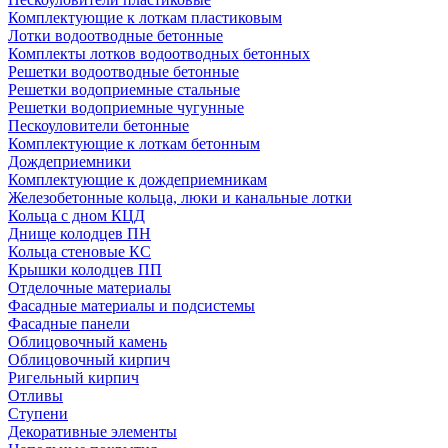
Комплектующие к лоткам пластиковым
Лотки водоотводные бетонные
Комплекты лотков водоотводных бетонных
Решетки водоотводные бетонные
Решетки водоприемные стальные
Решетки водоприемные чугунные
Пескоуловители бетонные
Комплектующие к лоткам бетонным
Дождеприемники
Комплектующие к дождеприемникам
Железобетонные кольца, люки и канальные лотки
Кольца с дном КЦД
Днище колодцев ПН
Кольца стеновые КС
Крышки колодцев ПП
Отделочные материалы
Фасадные материалы и подсистемы
Фасадные панели
Облицовочный камень
Облицовочный кирпич
Ригельный кирпич
Отливы
Ступени
Декоративные элементы