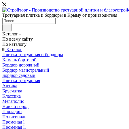
Тротуарная плитка и бордюры в Крыму от производителя
Каталог
По всему сайту
По каталогу
Каталог
Плитка тротуарная и бордюры
Камень бортовой
Бордюр дорожный
Бордюр магистральный
Бордюр садовый
Плитка тротуарная
Антика
Брусчатка
Классика
Мегаполис
Новый город
Палладио
Полигональ
Променад l
Променад ll