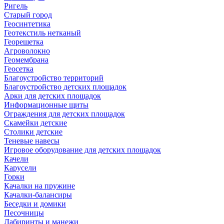
Ригель
Старый город
Геосинтетика
Геотекстиль нетканый
Георешетка
Агроволокно
Геомембрана
Геосетка
Благоустройство территорий
Благоустройство детских площадок
Арки для детских площадок
Информационные щиты
Ограждения для детских площадок
Скамейки детские
Столики детские
Теневые навесы
Игровое оборудование для детских площадок
Качели
Карусели
Горки
Качалки на пружине
Качалки-балансиры
Беседки и домики
Песочницы
Лабиринты и манежи