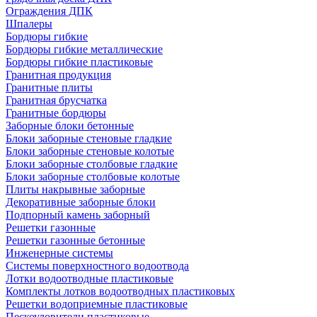
Ограждения ДПК
Шпалеры
Бордюры гибкие
Бордюры гибкие металлические
Бордюры гибкие пластиковые
Гранитная продукция
Гранитные плиты
Гранитная брусчатка
Гранитные бордюры
Заборные блоки бетонные
Блоки заборные стеновые гладкие
Блоки заборные стеновые колотые
Блоки заборные столбовые гладкие
Блоки заборные столбовые колотые
Плиты накрывные заборные
Декоративные заборные блоки
Подпорный камень заборный
Решетки газонные
Решетки газонные бетонные
Инженерные системы
Системы поверхностного водоотвода
Лотки водоотводные пластиковые
Комплекты лотков водоотводных пластиковых
Решетки водоприемные пластиковые
Пескоуловители пластиковые