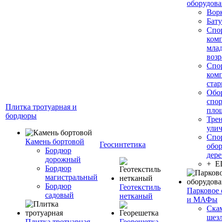
оборудов
Вор
Бату
Спо
ком
мла
возр
Спо
ком
стар
Обо
спо
Плитка тротуарная и
пло
бордюры
Тре
ули
Спо
Камень бортовой
Геосинтетика
обор
Бордюр
дере
дорожный
+ 
Бордюр
магистральный
Бордюр
Геотекстиль
Парковое 
садовый
нетканый
и МАФы
Ска
шез
Плитка тротуарная
Георешетка