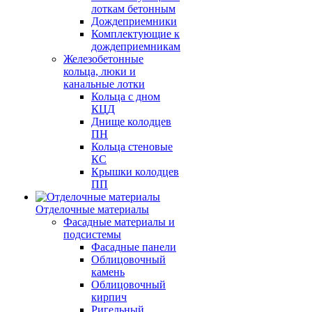
лоткам бетонным
Дождеприемники
Комплектующие к
дождеприемникам
Железобетонные
кольца, люки и
канальные лотки
Кольца с дном
КЦД
Днище колодцев
ПН
Кольца стеновые
КС
Крышки колодцев
ПП
Отделочные материалы
Фасадные материалы и
подсистемы
Фасадные панели
Облицовочный
камень
Облицовочный
кирпич
Ригельный