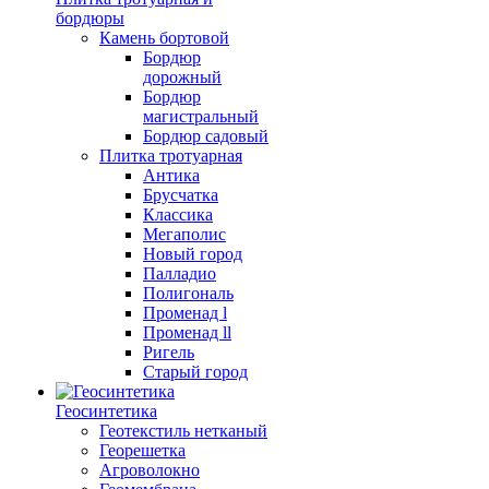
бордюры
Камень бортовой
Бордюр
дорожный
Бордюр
магистральный
Бордюр садовый
Плитка тротуарная
Антика
Брусчатка
Классика
Мегаполис
Новый город
Палладио
Полигональ
Променад l
Променад ll
Ригель
Старый город
Геосинтетика
Геотекстиль нетканый
Георешетка
Агроволокно