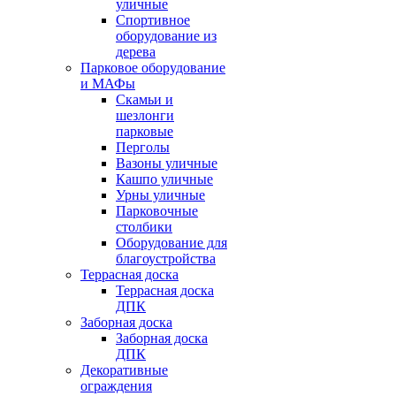
уличные
Спортивное
оборудование из
дерева
Парковое оборудование
и МАФы
Скамьи и
шезлонги
парковые
Перголы
Вазоны уличные
Кашпо уличные
Урны уличные
Парковочные
столбики
Оборудование для
благоустройства
Террасная доска
Террасная доска
ДПК
Заборная доска
Заборная доска
ДПК
Декоративные
ограждения