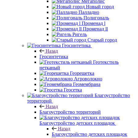
Мегаполис
Новый город
Палладио
Полигональ
Променад l
Променад ll
Ригель
Старый город
Геосинтетика
Назад
Геосинтетика
Геотекстиль
нетканый
Георешетка
Агроволокно
Геомембрана
Геосетка
Благоустройство
территорий
Назад
Благоустройство территорий
Благоустройство детских площадок
Назад
Благоустройство детских площадок