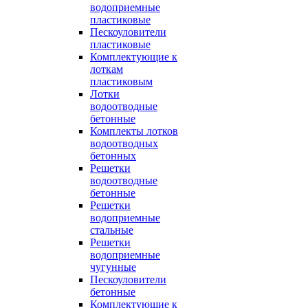
водоприемные
пластиковые
Пескоуловители
пластиковые
Комплектующие к
лоткам
пластиковым
Лотки
водоотводные
бетонные
Комплекты лотков
водоотводных
бетонных
Решетки
водоотводные
бетонные
Решетки
водоприемные
стальные
Решетки
водоприемные
чугунные
Пескоуловители
бетонные
Комплектующие к