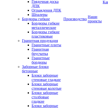
Грядочная доска
Ка
ДПК
Ограждения ДПК
Шпалеры
Наши
Бордюры гибкие
Производство
проекты
Бордюры гибкие
металлические
Бордюры гибкие
пластиковые
Гранитная продукция
Гранитные плиты
Гранитная
брусчатка
Гранитные
бордюры
Заборные блоки
бетонные
Блоки заборные
стеновые гладкие
Блоки заборные
стеновые колотые
Блоки заборные
столбовые
гладкие
Блоки заборные