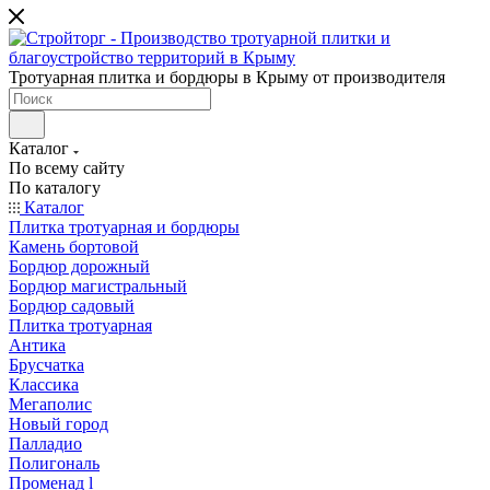
Тротуарная плитка и бордюры в Крыму от производителя
Каталог
По всему сайту
По каталогу
Каталог
Плитка тротуарная и бордюры
Камень бортовой
Бордюр дорожный
Бордюр магистральный
Бордюр садовый
Плитка тротуарная
Антика
Брусчатка
Классика
Мегаполис
Новый город
Палладио
Полигональ
Променад l