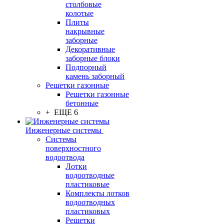
столбовые
колотые
Плиты
накрывные
заборные
Декоративные
заборные блоки
Подпорный
камень заборный
Решетки газонные
Решетки газонные
бетонные
+ ЕЩЕ 6
Инженерные системы
Системы
поверхностного
водоотвода
Лотки
водоотводные
пластиковые
Комплекты лотков
водоотводных
пластиковых
Решетки