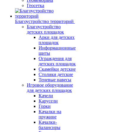
Геомембрана
Геосетка
Благоустройство территорий
Благоустройство
детских площадок
Арки для детских
площадок
Информационные
щиты
Ограждения для
детских площадок
Скамейки детские
Столики детские
Теневые навесы
Игровое оборудование
для детских площадок
Качели
Карусели
Горки
Качалки на
пружине
Качалки-
балансиры