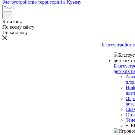
Каталог
По всему сайту
По каталогу
Благоустройств
Благоустр
детских п
Арки
пло
Инф
щит
Огр
дет
Ска
Сто
Тен
+ 