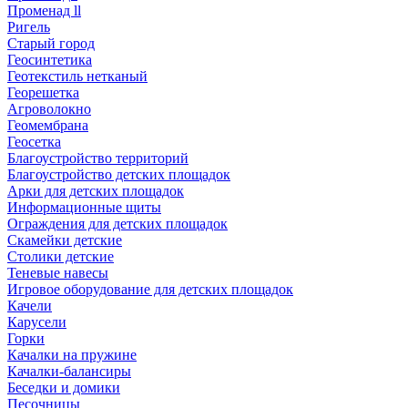
Променад ll
Ригель
Старый город
Геосинтетика
Геотекстиль нетканый
Георешетка
Агроволокно
Геомембрана
Геосетка
Благоустройство территорий
Благоустройство детских площадок
Арки для детских площадок
Информационные щиты
Ограждения для детских площадок
Скамейки детские
Столики детские
Теневые навесы
Игровое оборудование для детских площадок
Качели
Карусели
Горки
Качалки на пружине
Качалки-балансиры
Беседки и домики
Песочницы