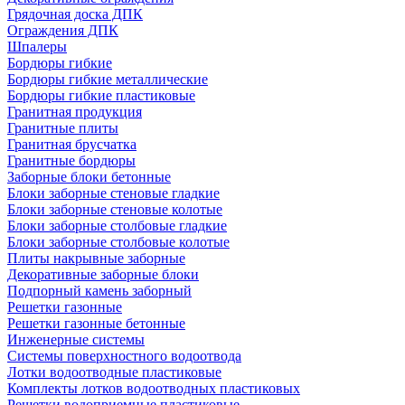
Грядочная доска ДПК
Ограждения ДПК
Шпалеры
Бордюры гибкие
Бордюры гибкие металлические
Бордюры гибкие пластиковые
Гранитная продукция
Гранитные плиты
Гранитная брусчатка
Гранитные бордюры
Заборные блоки бетонные
Блоки заборные стеновые гладкие
Блоки заборные стеновые колотые
Блоки заборные столбовые гладкие
Блоки заборные столбовые колотые
Плиты накрывные заборные
Декоративные заборные блоки
Подпорный камень заборный
Решетки газонные
Решетки газонные бетонные
Инженерные системы
Системы поверхностного водоотвода
Лотки водоотводные пластиковые
Комплекты лотков водоотводных пластиковых
Решетки водоприемные пластиковые