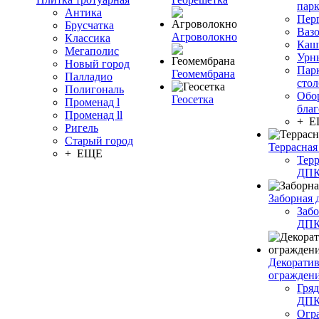
пар
Антика
Пер
Брусчатка
Ваз
Агроволокно
Классика
Каш
Мегаполис
Урн
Новый город
Пар
Геомембрана
Палладио
сто
Полигональ
Обо
Геосетка
Променад l
благ
Променад ll
+ 
Ригель
Старый город
Террасная
+ ЕЩЕ
Терр
ДП
Заборная 
Забо
ДП
Декорати
огражден
Гряд
ДП
Огр