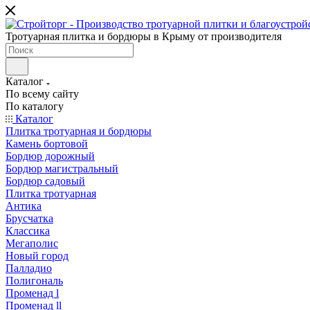
Тротуарная плитка и бордюры в Крыму от производителя
Каталог
По всему сайту
По каталогу
Каталог
Плитка тротуарная и бордюры
Камень бортовой
Бордюр дорожный
Бордюр магистральный
Бордюр садовый
Плитка тротуарная
Антика
Брусчатка
Классика
Мегаполис
Новый город
Палладио
Полигональ
Променад l
Променад ll