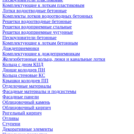
Комплектующие к лоткам пластиковым
Лотки водоотводные бетонные
Комплекты лотков водоотводных бетонных
Решетки водоотводные бетонные
Решетки водоприемные стальные
Решетки водоприемные чугунные
Пескоуловители бетонные
Комплектующие к лоткам бетонным
Дождеприемники
Комплектующие к дождеприемникам
Железобетонные кольца, люки и канальные лотки
Кольца с дном КЦД
Днище колодцев ПН
Кольца стеновые КС
Крышки колодцев ПП
Отделочные материалы
Фасадные материалы и подсистемы
Фасадные панели
Облицовочный камень
Облицовочный кирпич
Ригельный кирпич
Отливы
Ступени
Декоративные элементы