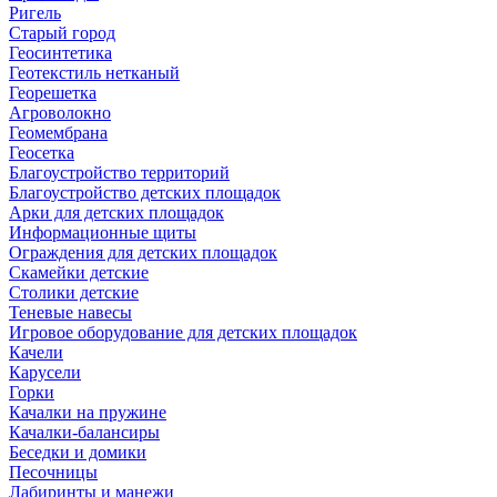
Ригель
Старый город
Геосинтетика
Геотекстиль нетканый
Георешетка
Агроволокно
Геомембрана
Геосетка
Благоустройство территорий
Благоустройство детских площадок
Арки для детских площадок
Информационные щиты
Ограждения для детских площадок
Скамейки детские
Столики детские
Теневые навесы
Игровое оборудование для детских площадок
Качели
Карусели
Горки
Качалки на пружине
Качалки-балансиры
Беседки и домики
Песочницы
Лабиринты и манежи