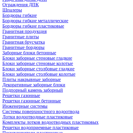
Ограждения ДПК
Шпалеры
Бордюры гибкие
Бордюры гибкие металлические
Бордюры гибкие пластиковые
Гранитная продукция
Гранитные плиты
Гранитная брусчатка
Гранитные бордюры
Заборные блоки бетонные
Блоки заборные стеновые гладкие
Блоки заборные стеновые колотые
Блоки заборные столбовые гладкие
Блоки заборные столбовые колотые
Плиты накрывные заборные
Декоративные заборные блоки
Подпорный камень заборный
Решетки газонные
Решетки газонные бетонные
Инженерные системы
Системы поверхностного водоотвода
Лотки водоотводные пластиковые
Комплекты лотков водоотводных пластиковых
Решетки водоприемные пластиковые
Пескоуловители пластиковые