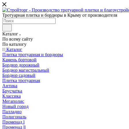
Тротуарная плитка и бордюры в Крыму от производителя
Каталог
По всему сайту
По каталогу
Каталог
Плитка тротуарная и бордюры
Камень бортовой
Бордюр дорожный
Бордюр магистральный
Бордюр садовый
Плитка тротуарная
Антика
Брусчатка
Классика
Мегаполис
Новый город
Палладио
Полигональ
Променад l
Променад ll