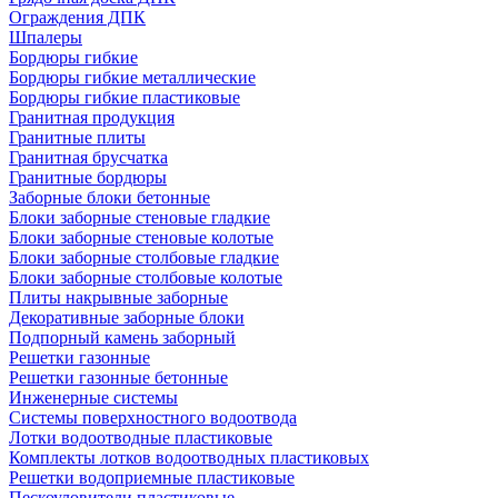
Ограждения ДПК
Шпалеры
Бордюры гибкие
Бордюры гибкие металлические
Бордюры гибкие пластиковые
Гранитная продукция
Гранитные плиты
Гранитная брусчатка
Гранитные бордюры
Заборные блоки бетонные
Блоки заборные стеновые гладкие
Блоки заборные стеновые колотые
Блоки заборные столбовые гладкие
Блоки заборные столбовые колотые
Плиты накрывные заборные
Декоративные заборные блоки
Подпорный камень заборный
Решетки газонные
Решетки газонные бетонные
Инженерные системы
Системы поверхностного водоотвода
Лотки водоотводные пластиковые
Комплекты лотков водоотводных пластиковых
Решетки водоприемные пластиковые
Пескоуловители пластиковые