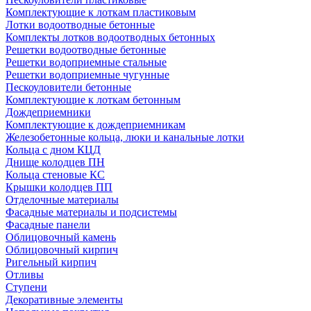
Комплектующие к лоткам пластиковым
Лотки водоотводные бетонные
Комплекты лотков водоотводных бетонных
Решетки водоотводные бетонные
Решетки водоприемные стальные
Решетки водоприемные чугунные
Пескоуловители бетонные
Комплектующие к лоткам бетонным
Дождеприемники
Комплектующие к дождеприемникам
Железобетонные кольца, люки и канальные лотки
Кольца с дном КЦД
Днище колодцев ПН
Кольца стеновые КС
Крышки колодцев ПП
Отделочные материалы
Фасадные материалы и подсистемы
Фасадные панели
Облицовочный камень
Облицовочный кирпич
Ригельный кирпич
Отливы
Ступени
Декоративные элементы