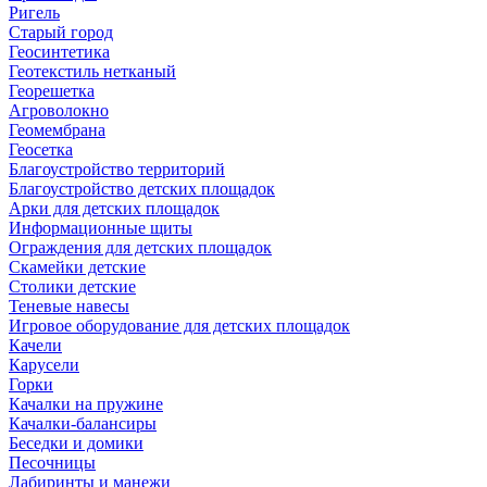
Ригель
Старый город
Геосинтетика
Геотекстиль нетканый
Георешетка
Агроволокно
Геомембрана
Геосетка
Благоустройство территорий
Благоустройство детских площадок
Арки для детских площадок
Информационные щиты
Ограждения для детских площадок
Скамейки детские
Столики детские
Теневые навесы
Игровое оборудование для детских площадок
Качели
Карусели
Горки
Качалки на пружине
Качалки-балансиры
Беседки и домики
Песочницы
Лабиринты и манежи