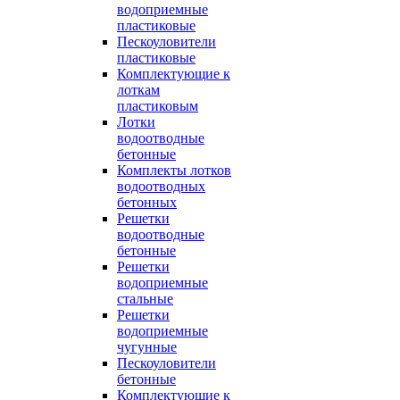
водоприемные
пластиковые
Пескоуловители
пластиковые
Комплектующие к
лоткам
пластиковым
Лотки
водоотводные
бетонные
Комплекты лотков
водоотводных
бетонных
Решетки
водоотводные
бетонные
Решетки
водоприемные
стальные
Решетки
водоприемные
чугунные
Пескоуловители
бетонные
Комплектующие к