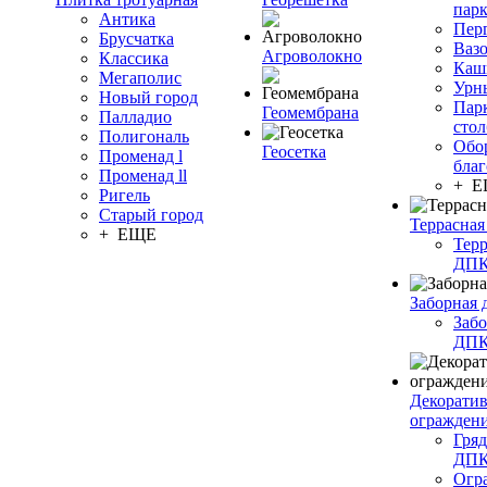
пар
Антика
Пер
Брусчатка
Ваз
Агроволокно
Классика
Каш
Мегаполис
Урн
Новый город
Пар
Геомембрана
Палладио
сто
Полигональ
Обо
Геосетка
Променад l
благ
Променад ll
+ 
Ригель
Старый город
Террасная
+ ЕЩЕ
Терр
ДП
Заборная 
Забо
ДП
Декорати
огражден
Гряд
ДП
Огр