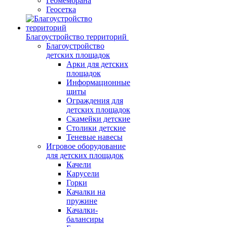
Геомембрана
Геосетка
Благоустройство территорий
Благоустройство
детских площадок
Арки для детских
площадок
Информационные
щиты
Ограждения для
детских площадок
Скамейки детские
Столики детские
Теневые навесы
Игровое оборудование
для детских площадок
Качели
Карусели
Горки
Качалки на
пружине
Качалки-
балансиры