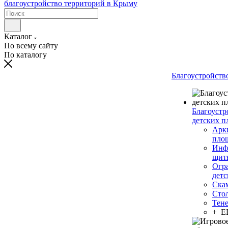
Каталог
По всему сайту
По каталогу
Благоустройств
Благоустр
детских п
Арки
пло
Инф
щит
Огр
дет
Ска
Сто
Тен
+ 