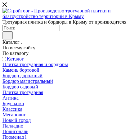
Тротуарная плитка и бордюры в Крыму от производителя
Каталог
По всему сайту
По каталогу
Каталог
Плитка тротуарная и бордюры
Камень бортовой
Бордюр дорожный
Бордюр магистральный
Бордюр садовый
Плитка тротуарная
Антика
Брусчатка
Классика
Мегаполис
Новый город
Палладио
Полигональ
Променад l