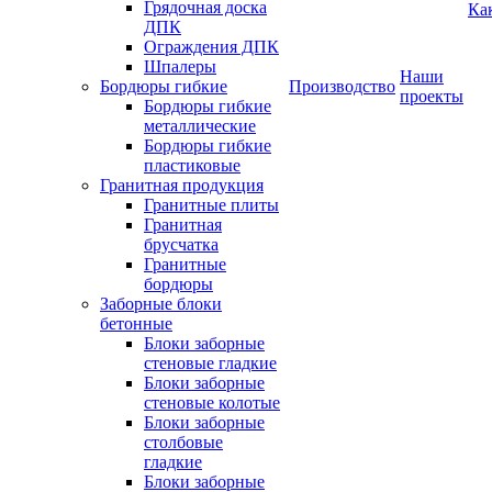
Грядочная доска
Ка
ДПК
Ограждения ДПК
Шпалеры
Наши
Бордюры гибкие
Производство
проекты
Бордюры гибкие
металлические
Бордюры гибкие
пластиковые
Гранитная продукция
Гранитные плиты
Гранитная
брусчатка
Гранитные
бордюры
Заборные блоки
бетонные
Блоки заборные
стеновые гладкие
Блоки заборные
стеновые колотые
Блоки заборные
столбовые
гладкие
Блоки заборные