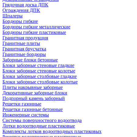
Грядочная доска ДПК
Ограждения ДПК
Шпалеры
Бордюры гибкие
Бордюры гибкие металлические
Бордюры гибкие пластиковые
Гранитная продукция
Гранитные плиты
Гранитная брусчатка
Гранитные бордюры
Заборные блоки бетонные
Блоки заборные стеновые гладкие
Блоки заборные стеновые колотые
Блоки заборные столбовые гладкие
Блоки заборные столбовые колотые
Плиты накрывные заборные
Декоративные заборные блоки
Подпорный камень заборный
Решетки газонные
Решетки газонные бетонные
Инженерные системы
Системы поверхностного водоотвода
Лотки водоотводные пластиковые
Комплекты лотков водоотводных пластиковых
Решетки водоприемные пластиковые