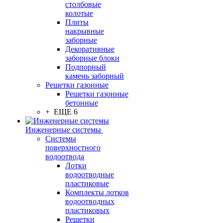
столбовые
колотые
Плиты
накрывные
заборные
Декоративные
заборные блоки
Подпорный
камень заборный
Решетки газонные
Решетки газонные
бетонные
+ ЕЩЕ 6
Инженерные системы
Системы
поверхностного
водоотвода
Лотки
водоотводные
пластиковые
Комплекты лотков
водоотводных
пластиковых
Решетки