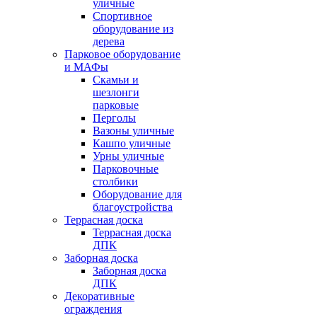
уличные
Спортивное
оборудование из
дерева
Парковое оборудование
и МАФы
Скамьи и
шезлонги
парковые
Перголы
Вазоны уличные
Кашпо уличные
Урны уличные
Парковочные
столбики
Оборудование для
благоустройства
Террасная доска
Террасная доска
ДПК
Заборная доска
Заборная доска
ДПК
Декоративные
ограждения