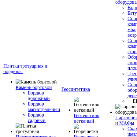
оборудов
Вор
Бату
Спо
ком
мла
возр
Спо
ком
стар
Обо
спо
Плитка тротуарная и
пло
бордюры
Тре
ули
Спо
Камень бортовой
Геосинтетика
обор
Бордюр
дере
дорожный
+ 
Бордюр
магистральный
Бордюр
Геотекстиль
Парковое 
садовый
нетканый
и МАФы
Ска
шез
Плитка тротуарная
Георешетка