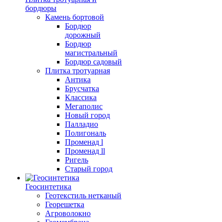
бордюры
Камень бортовой
Бордюр
дорожный
Бордюр
магистральный
Бордюр садовый
Плитка тротуарная
Антика
Брусчатка
Классика
Мегаполис
Новый город
Палладио
Полигональ
Променад l
Променад ll
Ригель
Старый город
Геосинтетика
Геотекстиль нетканый
Георешетка
Агроволокно