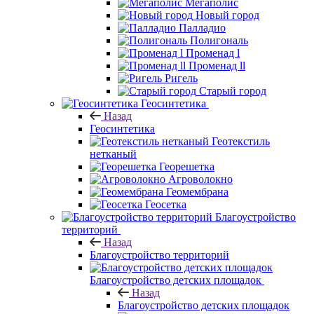
Мегаполис
Новый город
Палладио
Полигональ
Променад l
Променад ll
Ригель
Старый город
Геосинтетика
Назад
Геосинтетика
Геотекстиль
нетканый
Георешетка
Агроволокно
Геомембрана
Геосетка
Благоустройство
территорий
Назад
Благоустройство территорий
Благоустройство детских площадок
Назад
Благоустройство детских площадок