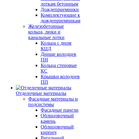
лоткам бетонным
Дождеприемники
Комплектующие к
дождеприемникам
Железобетонные
кольца, люки и
канальные лотки
Кольца с дном
КЦД
Днище колодцев
ПН
Кольца стеновые
КС
Крышки колодцев
ПП
Отделочные материалы
Фасадные материалы и
подсистемы
Фасадные панели
Облицовочный
камень
Облицовочный
кирпич
Ригельный