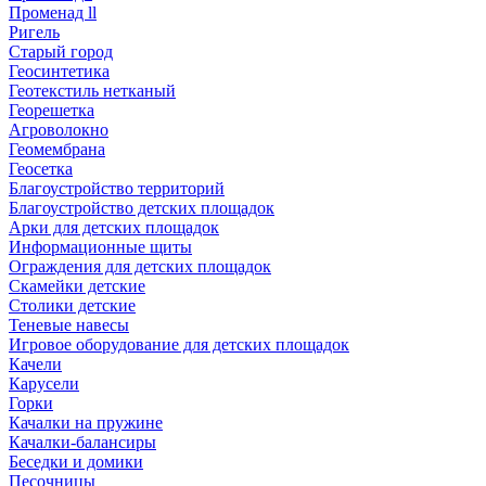
Променад ll
Ригель
Старый город
Геосинтетика
Геотекстиль нетканый
Георешетка
Агроволокно
Геомембрана
Геосетка
Благоустройство территорий
Благоустройство детских площадок
Арки для детских площадок
Информационные щиты
Ограждения для детских площадок
Скамейки детские
Столики детские
Теневые навесы
Игровое оборудование для детских площадок
Качели
Карусели
Горки
Качалки на пружине
Качалки-балансиры
Беседки и домики
Песочницы