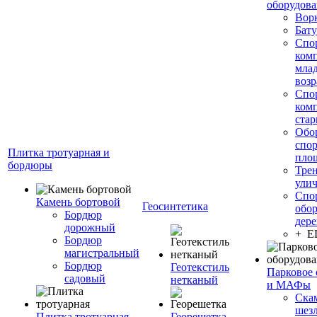
оборудов
Вор
Бату
Спо
ком
мла
возр
Спо
ком
стар
Обо
спо
Плитка тротуарная и
пло
бордюры
Тре
ули
Спо
Камень бортовой
Геосинтетика
обор
Бордюр
дере
дорожный
+ 
Бордюр
магистральный
Бордюр
Геотекстиль
Парковое 
садовый
нетканый
и МАФы
Ска
шез
Плитка тротуарная
Георешетка