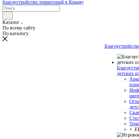
Каталог
По всему сайту
По каталогу
Благоустройств
Благоустр
детских п
Арки
пло
Инф
щит
Огр
дет
Ска
Сто
Тен
+ 