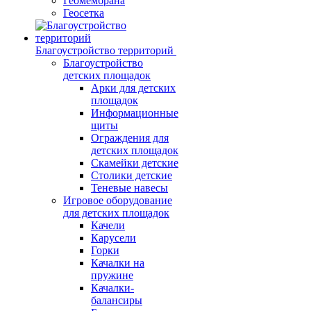
Геомембрана
Геосетка
Благоустройство территорий
Благоустройство
детских площадок
Арки для детских
площадок
Информационные
щиты
Ограждения для
детских площадок
Скамейки детские
Столики детские
Теневые навесы
Игровое оборудование
для детских площадок
Качели
Карусели
Горки
Качалки на
пружине
Качалки-
балансиры