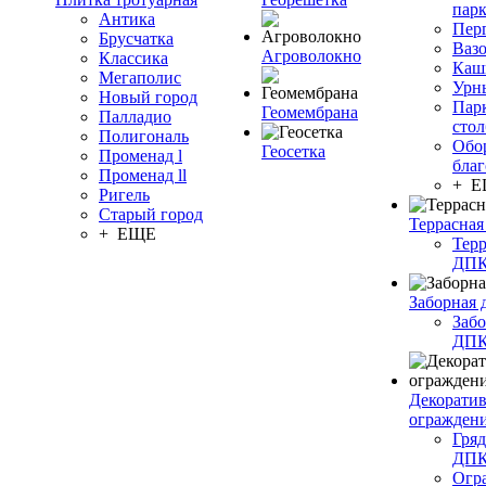
пар
Антика
Пер
Брусчатка
Ваз
Агроволокно
Классика
Каш
Мегаполис
Урн
Новый город
Пар
Геомембрана
Палладио
сто
Полигональ
Обо
Геосетка
Променад l
благ
Променад ll
+ 
Ригель
Старый город
Террасная
+ ЕЩЕ
Терр
ДП
Заборная 
Забо
ДП
Декорати
огражден
Гряд
ДП
Огр