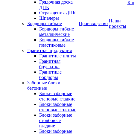
Грядочная доска
Ка
ДПК
Ограждения ДПК
Шпалеры
Наши
Бордюры гибкие
Производство
проекты
Бордюры гибкие
металлические
Бордюры гибкие
пластиковые
Гранитная продукция
Гранитные плиты
Гранитная
брусчатка
Гранитные
бордюры
Заборные блоки
бетонные
Блоки заборные
стеновые гладкие
Блоки заборные
стеновые колотые
Блоки заборные
столбовые
гладкие
Блоки заборные