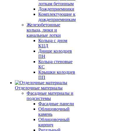
лоткам бетонным
Дождеприемники
Комплектующие к
дождеприемникам
Железобетонные
кольца, люки и
канальные лотки
Кольца с дном
КЦД
Днище колодцев
ПН
Кольца стеновые
КС
Крышки колодцев
ПП
Отделочные материалы
Фасадные материалы и
подсистемы
Фасадные панели
Облицовочный
камень
Облицовочный
кирпич
Ригельный