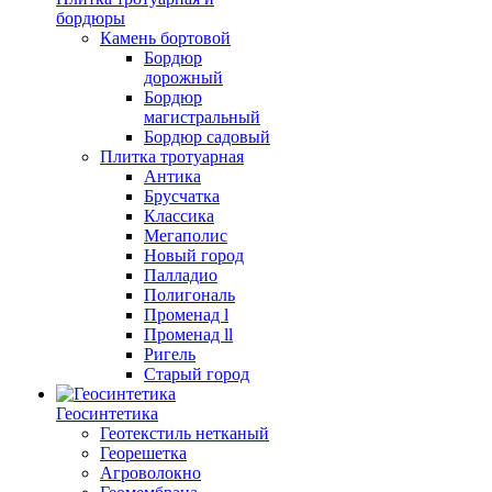
бордюры
Камень бортовой
Бордюр
дорожный
Бордюр
магистральный
Бордюр садовый
Плитка тротуарная
Антика
Брусчатка
Классика
Мегаполис
Новый город
Палладио
Полигональ
Променад l
Променад ll
Ригель
Старый город
Геосинтетика
Геотекстиль нетканый
Георешетка
Агроволокно