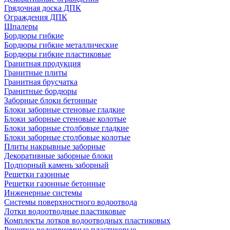
Грядочная доска ДПК
Ограждения ДПК
Шпалеры
Бордюры гибкие
Бордюры гибкие металлические
Бордюры гибкие пластиковые
Гранитная продукция
Гранитные плиты
Гранитная брусчатка
Гранитные бордюры
Заборные блоки бетонные
Блоки заборные стеновые гладкие
Блоки заборные стеновые колотые
Блоки заборные столбовые гладкие
Блоки заборные столбовые колотые
Плиты накрывные заборные
Декоративные заборные блоки
Подпорный камень заборный
Решетки газонные
Решетки газонные бетонные
Инженерные системы
Системы поверхностного водоотвода
Лотки водоотводные пластиковые
Комплекты лотков водоотводных пластиковых
Решетки водоприемные пластиковые