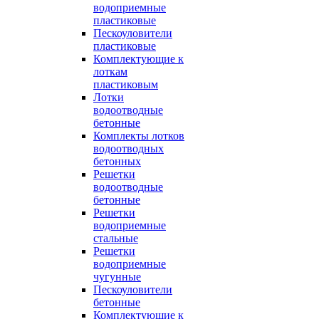
водоприемные
пластиковые
Пескоуловители
пластиковые
Комплектующие к
лоткам
пластиковым
Лотки
водоотводные
бетонные
Комплекты лотков
водоотводных
бетонных
Решетки
водоотводные
бетонные
Решетки
водоприемные
стальные
Решетки
водоприемные
чугунные
Пескоуловители
бетонные
Комплектующие к