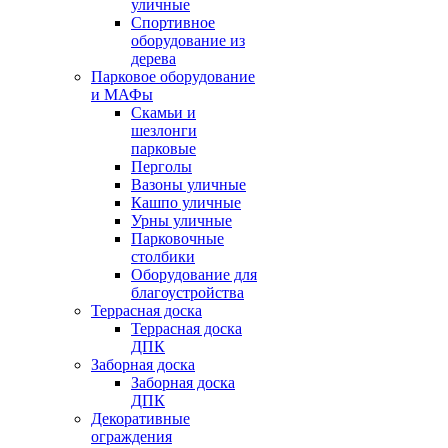
уличные
Спортивное
оборудование из
дерева
Парковое оборудование
и МАФы
Скамьи и
шезлонги
парковые
Перголы
Вазоны уличные
Кашпо уличные
Урны уличные
Парковочные
столбики
Оборудование для
благоустройства
Террасная доска
Террасная доска
ДПК
Заборная доска
Заборная доска
ДПК
Декоративные
ограждения