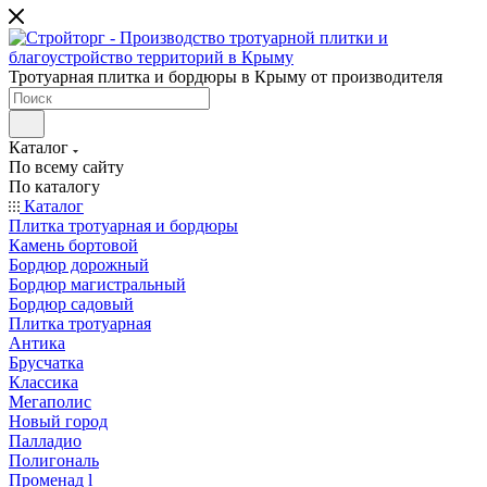
Тротуарная плитка и бордюры в Крыму от производителя
Каталог
По всему сайту
По каталогу
Каталог
Плитка тротуарная и бордюры
Камень бортовой
Бордюр дорожный
Бордюр магистральный
Бордюр садовый
Плитка тротуарная
Антика
Брусчатка
Классика
Мегаполис
Новый город
Палладио
Полигональ
Променад l