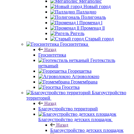
Мегаполис
Новый город
Палладио
Полигональ
Променад l
Променад ll
Ригель
Старый город
Геосинтетика
Назад
Геосинтетика
Геотекстиль
нетканый
Георешетка
Агроволокно
Геомембрана
Геосетка
Благоустройство
территорий
Назад
Благоустройство территорий
Благоустройство детских площадок
Назад
Благоустройство детских площадок