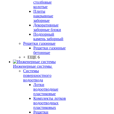
столбовые
колотые
Плиты
накрывные
заборные
Декоративные
заборные блоки
Подпорный
камень заборный
Решетки газонные
Решетки газонные
бетонные
+ ЕЩЕ 6
Инженерные системы
Системы
поверхностного
водоотвода
Лотки
водоотводные
пластиковые
Комплекты лотков
водоотводных
пластиковых
Решетки