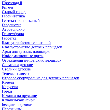
Променад ll
Ригель
Старый город
Геосинтетика
Геотекстиль нетканый
Георешетка
Агроволокно
Геомембрана
Геосетка
Благоустройство территорий
Благоустройство детских площадок
Арки для детских площадок
Информационные щиты
Ограждения для детских площадок
Скамейки детские
Столики детские
Теневые навесы
Игровое оборудование для детских площадок
Качели
Карусели
Горки
Качалки на пружине
Качалки-балансиры
Беседки и домики
Песочницы