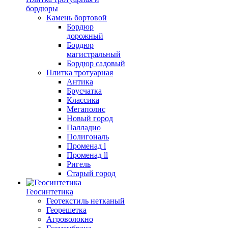
бордюры
Камень бортовой
Бордюр
дорожный
Бордюр
магистральный
Бордюр садовый
Плитка тротуарная
Антика
Брусчатка
Классика
Мегаполис
Новый город
Палладио
Полигональ
Променад l
Променад ll
Ригель
Старый город
Геосинтетика
Геотекстиль нетканый
Георешетка
Агроволокно