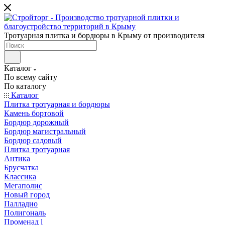
Тротуарная плитка и бордюры в Крыму от производителя
Каталог
По всему сайту
По каталогу
Каталог
Плитка тротуарная и бордюры
Камень бортовой
Бордюр дорожный
Бордюр магистральный
Бордюр садовый
Плитка тротуарная
Антика
Брусчатка
Классика
Мегаполис
Новый город
Палладио
Полигональ
Променад l