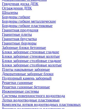
Грядочная доска ДПК
Ограждения ДПК
Шпалеры
Бордюры гибкие
Бордюры гибкие металлические
Бордюры гибкие пластиковые
Гранитная продукция
Гранитные плиты
Гранитная брусчатка
Гранитные бордюры
Заборные блоки бетонные
Блоки заборные стеновые гладкие
Блоки заборные стеновые колотые
Блоки заборные столбовые гладкие
Блоки заборные столбовые колотые
Плиты накрывные заборные
Декоративные заборные блоки
Подпорный камень заборный
Решетки газонные
Решетки газонные бетонные
Инженерные системы
Системы поверхностного водоотвода
Лотки водоотводные пластиковые
Комплекты лотков водоотводных пластиковых
Решетки водоприемные пластиковые