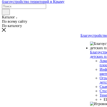
Каталог
По всему сайту
По каталогу
Благоустройств
Благоустр
детских п
Арки
пло
Инф
щит
Огр
дет
Ска
Сто
Тен
+ 