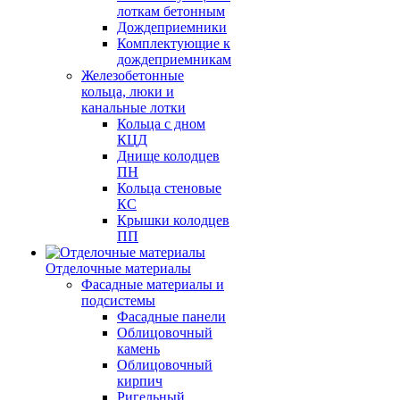
лоткам бетонным
Дождеприемники
Комплектующие к
дождеприемникам
Железобетонные
кольца, люки и
канальные лотки
Кольца с дном
КЦД
Днище колодцев
ПН
Кольца стеновые
КС
Крышки колодцев
ПП
Отделочные материалы
Фасадные материалы и
подсистемы
Фасадные панели
Облицовочный
камень
Облицовочный
кирпич
Ригельный