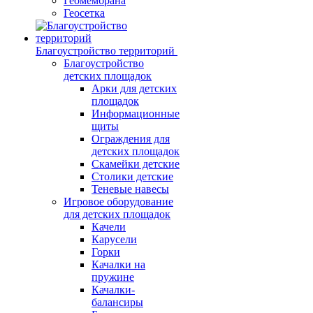
Геомембрана
Геосетка
Благоустройство территорий
Благоустройство
детских площадок
Арки для детских
площадок
Информационные
щиты
Ограждения для
детских площадок
Скамейки детские
Столики детские
Теневые навесы
Игровое оборудование
для детских площадок
Качели
Карусели
Горки
Качалки на
пружине
Качалки-
балансиры