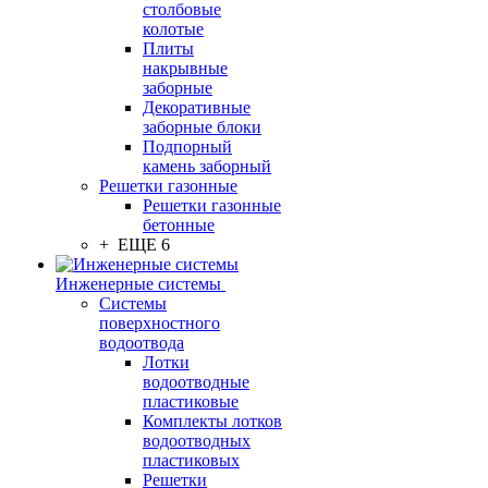
столбовые
колотые
Плиты
накрывные
заборные
Декоративные
заборные блоки
Подпорный
камень заборный
Решетки газонные
Решетки газонные
бетонные
+ ЕЩЕ 6
Инженерные системы
Системы
поверхностного
водоотвода
Лотки
водоотводные
пластиковые
Комплекты лотков
водоотводных
пластиковых
Решетки