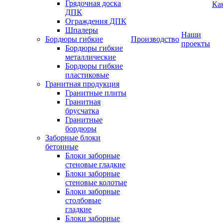
Грядочная доска
Ка
ДПК
Ограждения ДПК
Шпалеры
Наши
Бордюры гибкие
Производство
проекты
Бордюры гибкие
металлические
Бордюры гибкие
пластиковые
Гранитная продукция
Гранитные плиты
Гранитная
брусчатка
Гранитные
бордюры
Заборные блоки
бетонные
Блоки заборные
стеновые гладкие
Блоки заборные
стеновые колотые
Блоки заборные
столбовые
гладкие
Блоки заборные