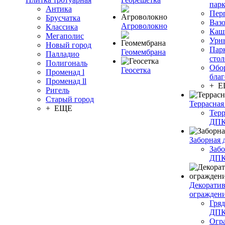
пар
Антика
Пер
Брусчатка
Ваз
Агроволокно
Классика
Каш
Мегаполис
Урн
Новый город
Пар
Геомембрана
Палладио
сто
Полигональ
Обо
Геосетка
Променад l
благ
Променад ll
+ 
Ригель
Старый город
Террасная
+ ЕЩЕ
Терр
ДП
Заборная 
Забо
ДП
Декорати
огражден
Гряд
ДП
Огр