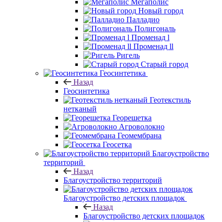
Мегаполис
Новый город
Палладио
Полигональ
Променад l
Променад ll
Ригель
Старый город
Геосинтетика
Назад
Геосинтетика
Геотекстиль
нетканый
Георешетка
Агроволокно
Геомембрана
Геосетка
Благоустройство
территорий
Назад
Благоустройство территорий
Благоустройство детских площадок
Назад
Благоустройство детских площадок