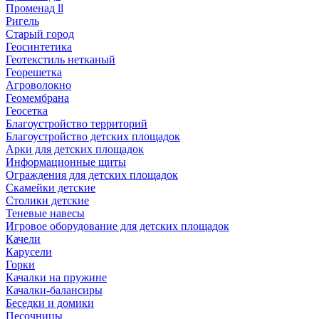
Променад ll
Ригель
Старый город
Геосинтетика
Геотекстиль нетканый
Георешетка
Агроволокно
Геомембрана
Геосетка
Благоустройство территорий
Благоустройство детских площадок
Арки для детских площадок
Информационные щиты
Ограждения для детских площадок
Скамейки детские
Столики детские
Теневые навесы
Игровое оборудование для детских площадок
Качели
Карусели
Горки
Качалки на пружине
Качалки-балансиры
Беседки и домики
Песочницы