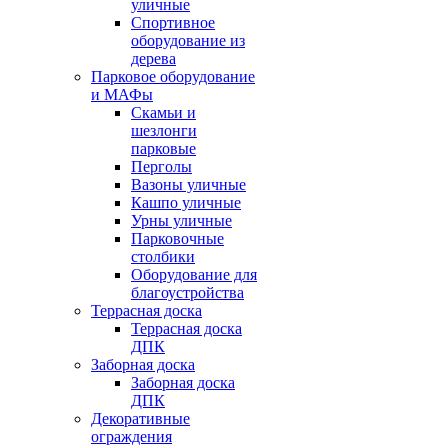
уличные
Спортивное
оборудование из
дерева
Парковое оборудование
и МАФы
Скамьи и
шезлонги
парковые
Перголы
Вазоны уличные
Кашпо уличные
Урны уличные
Парковочные
столбики
Оборудование для
благоустройства
Террасная доска
Террасная доска
ДПК
Заборная доска
Заборная доска
ДПК
Декоративные
ограждения