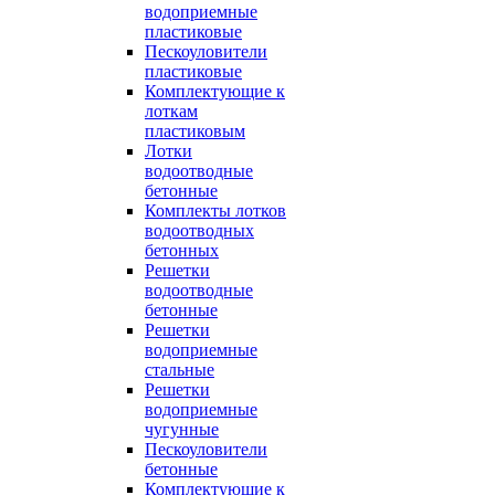
водоприемные
пластиковые
Пескоуловители
пластиковые
Комплектующие к
лоткам
пластиковым
Лотки
водоотводные
бетонные
Комплекты лотков
водоотводных
бетонных
Решетки
водоотводные
бетонные
Решетки
водоприемные
стальные
Решетки
водоприемные
чугунные
Пескоуловители
бетонные
Комплектующие к