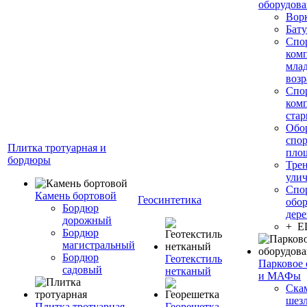
оборудов
Вор
Бату
Спо
ком
мла
возр
Спо
ком
стар
Обо
спо
Плитка тротуарная и
пло
бордюры
Тре
ули
Спо
Камень бортовой
Геосинтетика
обор
Бордюр
дере
дорожный
+ 
Бордюр
магистральный
Бордюр
Геотекстиль
Парковое 
садовый
нетканый
и МАФы
Ска
шез
Плитка тротуарная
Георешетка