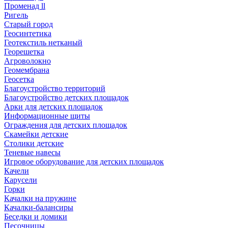
Променад ll
Ригель
Старый город
Геосинтетика
Геотекстиль нетканый
Георешетка
Агроволокно
Геомембрана
Геосетка
Благоустройство территорий
Благоустройство детских площадок
Арки для детских площадок
Информационные щиты
Ограждения для детских площадок
Скамейки детские
Столики детские
Теневые навесы
Игровое оборудование для детских площадок
Качели
Карусели
Горки
Качалки на пружине
Качалки-балансиры
Беседки и домики
Песочницы