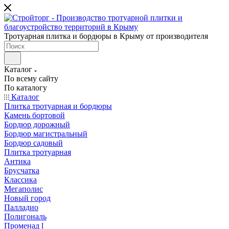
Тротуарная плитка и бордюры в Крыму от производителя
Каталог
По всему сайту
По каталогу
Каталог
Плитка тротуарная и бордюры
Камень бортовой
Бордюр дорожный
Бордюр магистральный
Бордюр садовый
Плитка тротуарная
Антика
Брусчатка
Классика
Мегаполис
Новый город
Палладио
Полигональ
Променад l