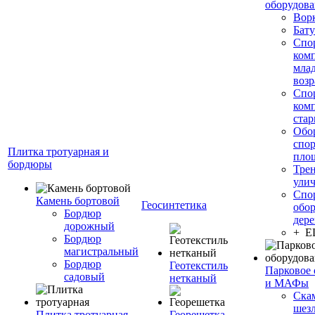
оборудов
Вор
Бату
Спо
ком
мла
возр
Спо
ком
стар
Обо
спо
Плитка тротуарная и
пло
бордюры
Тре
ули
Спо
Камень бортовой
Геосинтетика
обор
Бордюр
дере
дорожный
+ 
Бордюр
магистральный
Бордюр
Геотекстиль
Парковое 
садовый
нетканый
и МАФы
Ска
шез
Плитка тротуарная
Георешетка