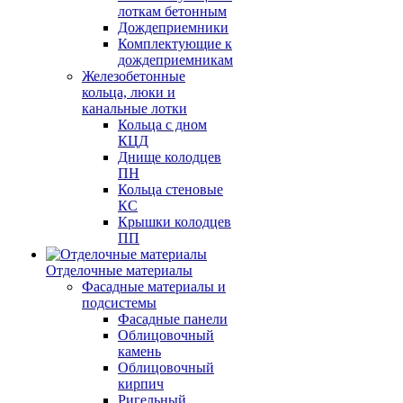
лоткам бетонным
Дождеприемники
Комплектующие к
дождеприемникам
Железобетонные
кольца, люки и
канальные лотки
Кольца с дном
КЦД
Днище колодцев
ПН
Кольца стеновые
КС
Крышки колодцев
ПП
Отделочные материалы
Фасадные материалы и
подсистемы
Фасадные панели
Облицовочный
камень
Облицовочный
кирпич
Ригельный