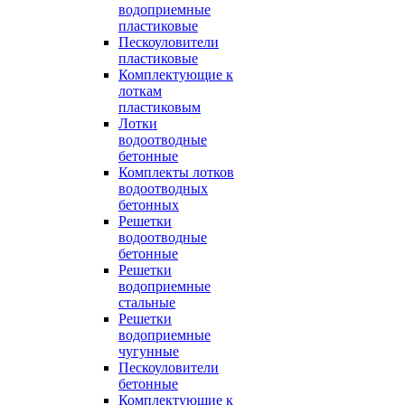
водоприемные
пластиковые
Пескоуловители
пластиковые
Комплектующие к
лоткам
пластиковым
Лотки
водоотводные
бетонные
Комплекты лотков
водоотводных
бетонных
Решетки
водоотводные
бетонные
Решетки
водоприемные
стальные
Решетки
водоприемные
чугунные
Пескоуловители
бетонные
Комплектующие к