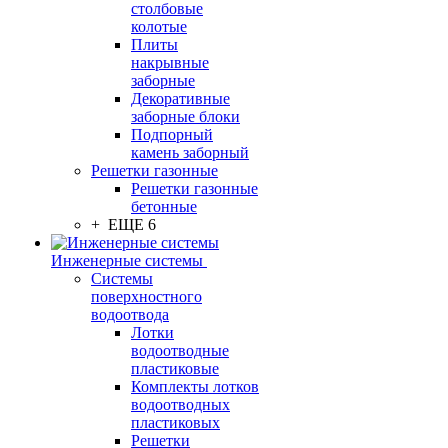
столбовые
колотые
Плиты
накрывные
заборные
Декоративные
заборные блоки
Подпорный
камень заборный
Решетки газонные
Решетки газонные
бетонные
+ ЕЩЕ 6
Инженерные системы
Системы
поверхностного
водоотвода
Лотки
водоотводные
пластиковые
Комплекты лотков
водоотводных
пластиковых
Решетки