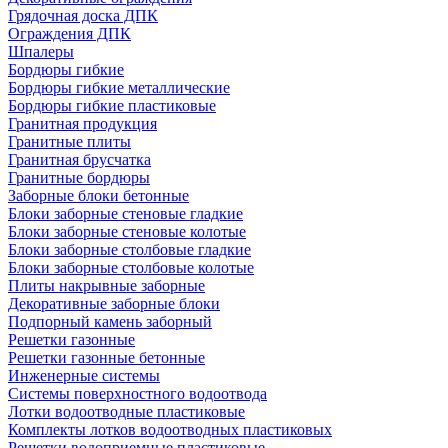
Грядочная доска ДПК
Ограждения ДПК
Шпалеры
Бордюры гибкие
Бордюры гибкие металлические
Бордюры гибкие пластиковые
Гранитная продукция
Гранитные плиты
Гранитная брусчатка
Гранитные бордюры
Заборные блоки бетонные
Блоки заборные стеновые гладкие
Блоки заборные стеновые колотые
Блоки заборные столбовые гладкие
Блоки заборные столбовые колотые
Плиты накрывные заборные
Декоративные заборные блоки
Подпорный камень заборный
Решетки газонные
Решетки газонные бетонные
Инженерные системы
Системы поверхностного водоотвода
Лотки водоотводные пластиковые
Комплекты лотков водоотводных пластиковых
Решетки водоприемные пластиковые