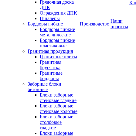
Грядочная доска
Ка
ДПК
Ограждения ДПК
Шпалеры
Наши
Бордюры гибкие
Производство
проекты
Бордюры гибкие
металлические
Бордюры гибкие
пластиковые
Гранитная продукция
Гранитные плиты
Гранитная
брусчатка
Гранитные
бордюры
Заборные блоки
бетонные
Блоки заборные
стеновые гладкие
Блоки заборные
стеновые колотые
Блоки заборные
столбовые
гладкие
Блоки заборные