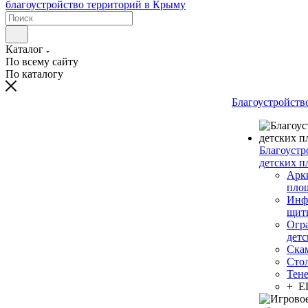
Каталог
По всему сайту
По каталогу
Благоустройств
Благоустр
детских п
Арки
пло
Инф
щит
Огр
дет
Ска
Сто
Тен
+ 