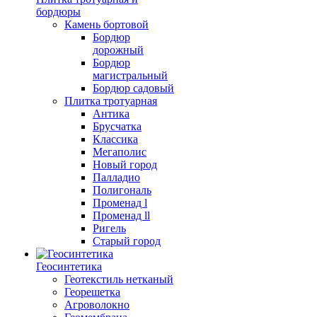
бордюры
Камень бортовой
Бордюр
дорожный
Бордюр
магистральный
Бордюр садовый
Плитка тротуарная
Антика
Брусчатка
Классика
Мегаполис
Новый город
Палладио
Полигональ
Променад l
Променад ll
Ригель
Старый город
Геосинтетика
Геотекстиль нетканый
Георешетка
Агроволокно