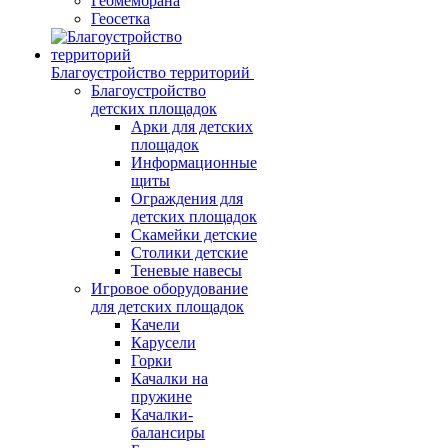
Геомембрана
Геосетка
Благоустройство территорий
Благоустройство
детских площадок
Арки для детских
площадок
Информационные
щиты
Ограждения для
детских площадок
Скамейки детские
Столики детские
Теневые навесы
Игровое оборудование
для детских площадок
Качели
Карусели
Горки
Качалки на
пружине
Качалки-
балансиры