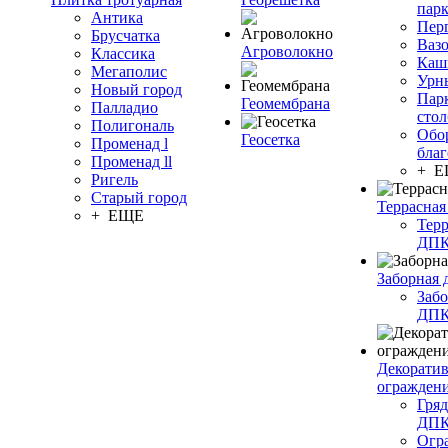
пар
Антика
Пер
Брусчатка
Ваз
Агроволокно
Классика
Каш
Мегаполис
Урн
Новый город
Пар
Геомембрана
Палладио
сто
Полигональ
Обо
Геосетка
Променад l
благ
Променад ll
+ 
Ригель
Старый город
Террасная
+ ЕЩЕ
Терр
ДП
Заборная 
Забо
ДП
Декорати
огражден
Гряд
ДП
Огр