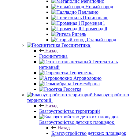
Мегаполис
Новый город
Палладио
Полигональ
Променад l
Променад ll
Ригель
Старый город
Геосинтетика
Назад
Геосинтетика
Геотекстиль
нетканый
Георешетка
Агроволокно
Геомембрана
Геосетка
Благоустройство
территорий
Назад
Благоустройство территорий
Благоустройство детских площадок
Назад
Благоустройство детских площадок