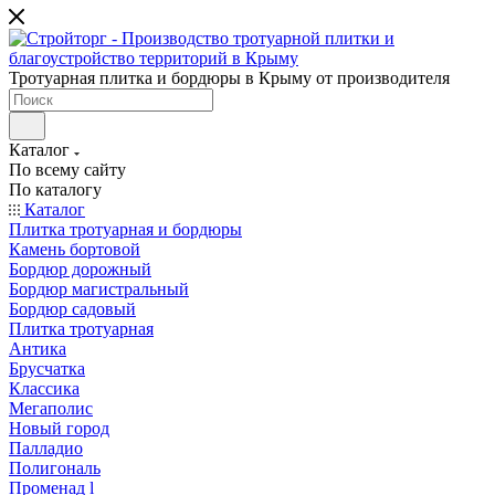
Тротуарная плитка и бордюры в Крыму от производителя
Каталог
По всему сайту
По каталогу
Каталог
Плитка тротуарная и бордюры
Камень бортовой
Бордюр дорожный
Бордюр магистральный
Бордюр садовый
Плитка тротуарная
Антика
Брусчатка
Классика
Мегаполис
Новый город
Палладио
Полигональ
Променад l