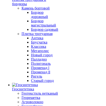
бордюры
Камень бортовой
Бордюр
дорожный
Бордюр
магистральный
Бордюр садовый
Плитка тротуарная
Антика
Брусчатка
Классика
Мегаполис
Новый город
Палладио
Полигональ
Променад l
Променад ll
Ригель
Старый город
Геосинтетика
Геотекстиль нетканый
Георешетка
Агроволокно