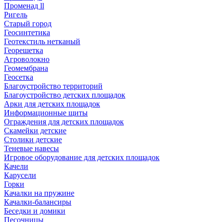
Променад ll
Ригель
Старый город
Геосинтетика
Геотекстиль нетканый
Георешетка
Агроволокно
Геомембрана
Геосетка
Благоустройство территорий
Благоустройство детских площадок
Арки для детских площадок
Информационные щиты
Ограждения для детских площадок
Скамейки детские
Столики детские
Теневые навесы
Игровое оборудование для детских площадок
Качели
Карусели
Горки
Качалки на пружине
Качалки-балансиры
Беседки и домики
Песочницы