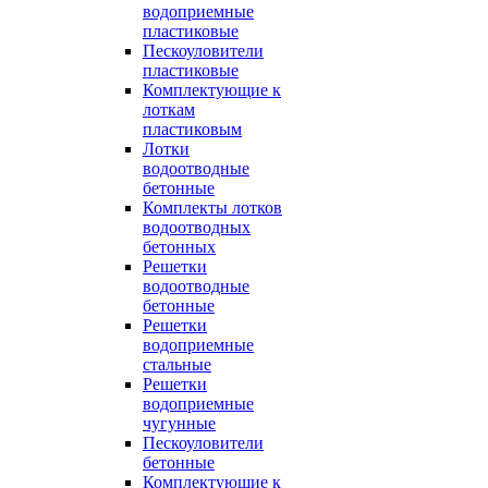
водоприемные
пластиковые
Пескоуловители
пластиковые
Комплектующие к
лоткам
пластиковым
Лотки
водоотводные
бетонные
Комплекты лотков
водоотводных
бетонных
Решетки
водоотводные
бетонные
Решетки
водоприемные
стальные
Решетки
водоприемные
чугунные
Пескоуловители
бетонные
Комплектующие к