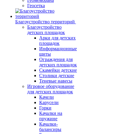
Геомембрана
Геосетка
Благоустройство территорий
Благоустройство
детских площадок
Арки для детских
площадок
Информационные
щиты
Ограждения для
детских площадок
Скамейки детские
Столики детские
Теневые навесы
Игровое оборудование
для детских площадок
Качели
Карусели
Горки
Качалки на
пружине
Качалки-
балансиры