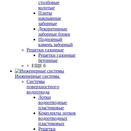
столбовые
колотые
Плиты
накрывные
заборные
Декоративные
заборные блоки
Подпорный
камень заборный
Решетки газонные
Решетки газонные
бетонные
+ ЕЩЕ 6
Инженерные системы
Системы
поверхностного
водоотвода
Лотки
водоотводные
пластиковые
Комплекты лотков
водоотводных
пластиковых
Решетки