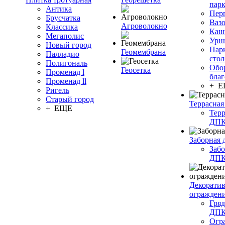
пар
Антика
Пер
Брусчатка
Ваз
Агроволокно
Классика
Каш
Мегаполис
Урн
Новый город
Пар
Геомембрана
Палладио
сто
Полигональ
Обо
Геосетка
Променад l
благ
Променад ll
+ 
Ригель
Старый город
Террасная
+ ЕЩЕ
Терр
ДП
Заборная 
Забо
ДП
Декорати
огражден
Гряд
ДП
Огр