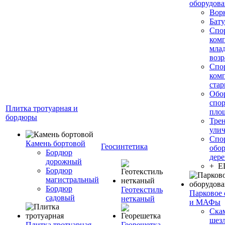
оборудов
Вор
Бату
Спо
ком
мла
возр
Спо
ком
стар
Обо
спо
Плитка тротуарная и
пло
бордюры
Тре
ули
Спо
Камень бортовой
Геосинтетика
обор
Бордюр
дере
дорожный
+ 
Бордюр
магистральный
Бордюр
Геотекстиль
Парковое 
садовый
нетканый
и МАФы
Ска
шез
Плитка тротуарная
Георешетка