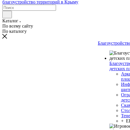
Каталог
По всему сайту
По каталогу
Благоустройств
Благоустр
детских п
Арки
пло
Инф
щит
Огр
дет
Ска
Сто
Тен
+ 