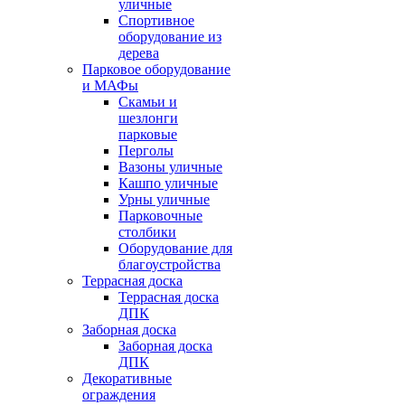
уличные
Спортивное
оборудование из
дерева
Парковое оборудование
и МАФы
Скамьи и
шезлонги
парковые
Перголы
Вазоны уличные
Кашпо уличные
Урны уличные
Парковочные
столбики
Оборудование для
благоустройства
Террасная доска
Террасная доска
ДПК
Заборная доска
Заборная доска
ДПК
Декоративные
ограждения