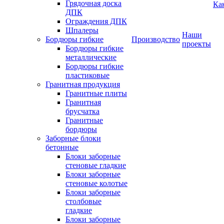
Грядочная доска
Ка
ДПК
Ограждения ДПК
Шпалеры
Наши
Бордюры гибкие
Производство
проекты
Бордюры гибкие
металлические
Бордюры гибкие
пластиковые
Гранитная продукция
Гранитные плиты
Гранитная
брусчатка
Гранитные
бордюры
Заборные блоки
бетонные
Блоки заборные
стеновые гладкие
Блоки заборные
стеновые колотые
Блоки заборные
столбовые
гладкие
Блоки заборные