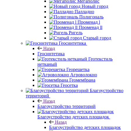
Мегаполис
Новый город
Палладио
Полигональ
Променад l
Променад ll
Ригель
Старый город
Геосинтетика
Назад
Геосинтетика
Геотекстиль
нетканый
Георешетка
Агроволокно
Геомембрана
Геосетка
Благоустройство
территорий
Назад
Благоустройство территорий
Благоустройство детских площадок
Назад
Благоустройство детских площадок