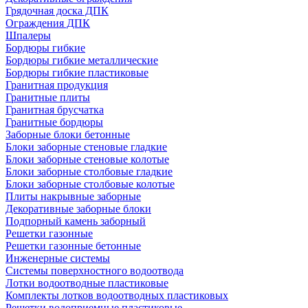
Грядочная доска ДПК
Ограждения ДПК
Шпалеры
Бордюры гибкие
Бордюры гибкие металлические
Бордюры гибкие пластиковые
Гранитная продукция
Гранитные плиты
Гранитная брусчатка
Гранитные бордюры
Заборные блоки бетонные
Блоки заборные стеновые гладкие
Блоки заборные стеновые колотые
Блоки заборные столбовые гладкие
Блоки заборные столбовые колотые
Плиты накрывные заборные
Декоративные заборные блоки
Подпорный камень заборный
Решетки газонные
Решетки газонные бетонные
Инженерные системы
Системы поверхностного водоотвода
Лотки водоотводные пластиковые
Комплекты лотков водоотводных пластиковых
Решетки водоприемные пластиковые