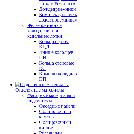
лоткам бетонным
Дождеприемники
Комплектующие к
дождеприемникам
Железобетонные
кольца, люки и
канальные лотки
Кольца с дном
КЦД
Днище колодцев
ПН
Кольца стеновые
КС
Крышки колодцев
ПП
Отделочные материалы
Фасадные материалы и
подсистемы
Фасадные панели
Облицовочный
камень
Облицовочный
кирпич
Ригельный