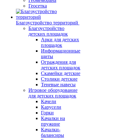
Геомембрана
Геосетка
Благоустройство территорий
Благоустройство
детских площадок
Арки для детских
площадок
Информационные
щиты
Ограждения для
детских площадок
Скамейки детские
Столики детские
Теневые навесы
Игровое оборудование
для детских площадок
Качели
Карусели
Горки
Качалки на
пружине
Качалки-
балансиры