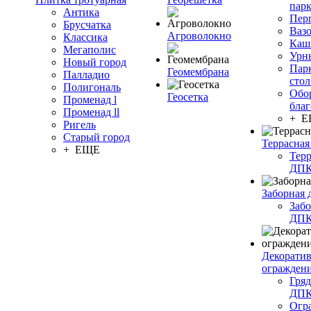
пар
Антика
Пер
Брусчатка
Ваз
Агроволокно
Классика
Каш
Мегаполис
Урн
Новый город
Пар
Геомембрана
Палладио
сто
Полигональ
Обо
Геосетка
Променад l
благ
Променад ll
+ 
Ригель
Старый город
Террасная
+ ЕЩЕ
Терр
ДП
Заборная 
Забо
ДП
Декорати
огражден
Гряд
ДП
Огр