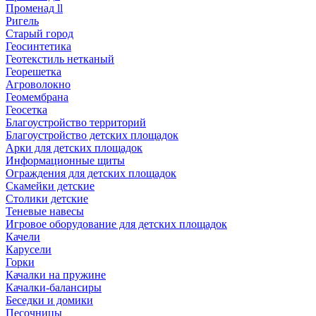
Променад ll
Ригель
Старый город
Геосинтетика
Геотекстиль нетканый
Георешетка
Агроволокно
Геомембрана
Геосетка
Благоустройство территорий
Благоустройство детских площадок
Арки для детских площадок
Информационные щиты
Ограждения для детских площадок
Скамейки детские
Столики детские
Теневые навесы
Игровое оборудование для детских площадок
Качели
Карусели
Горки
Качалки на пружине
Качалки-балансиры
Беседки и домики
Песочницы