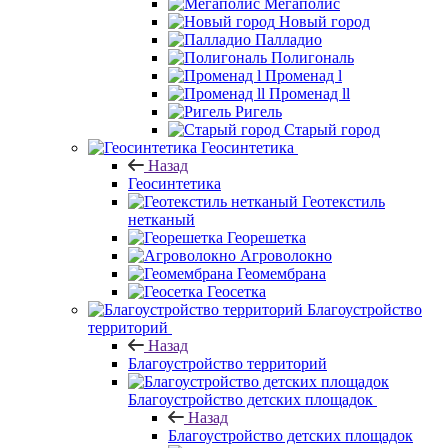
Мегаполис
Новый город
Палладио
Полигональ
Променад l
Променад ll
Ригель
Старый город
Геосинтетика
Назад
Геосинтетика
Геотекстиль
нетканый
Георешетка
Агроволокно
Геомембрана
Геосетка
Благоустройство
территорий
Назад
Благоустройство территорий
Благоустройство детских площадок
Назад
Благоустройство детских площадок