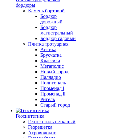
бордюры
Камень бортовой
Бордюр
дорожный
Бордюр
магистральный
Бордюр садовый
Плитка тротуарная
Антика
Брусчатка
Классика
Мегаполис
Новый город
Палладио
Полигональ
Променад l
Променад ll
Ригель
Старый город
Геосинтетика
Геотекстиль нетканый
Георешетка
Агроволокно