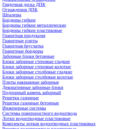
Грядочная доска ДПК
Ограждения ДПК
Шпалеры
Бордюры гибкие
Бордюры гибкие металлические
Бордюры гибкие пластиковые
Гранитная продукция
Гранитные плиты
Гранитная брусчатка
Гранитные бордюры
Заборные блоки бетонные
Блоки заборные стеновые гладкие
Блоки заборные стеновые колотые
Блоки заборные столбовые гладкие
Блоки заборные столбовые колотые
Плиты накрывные заборные
Декоративные заборные блоки
Подпорный камень заборный
Решетки газонные
Решетки газонные бетонные
Инженерные системы
Системы поверхностного водоотвода
Лотки водоотводные пластиковые
Комплекты лотков водоотводных пластиковых
Решетки водоприемные пластиковые