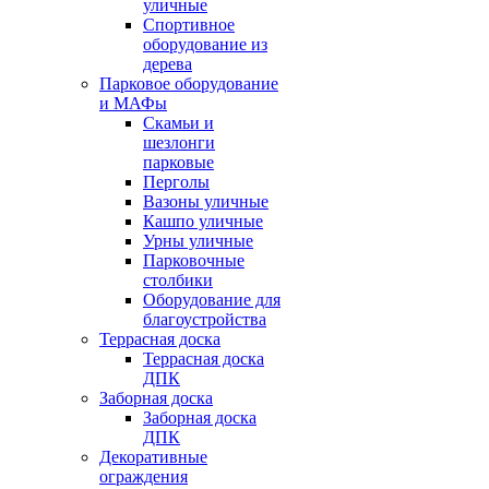
уличные
Спортивное
оборудование из
дерева
Парковое оборудование
и МАФы
Скамьи и
шезлонги
парковые
Перголы
Вазоны уличные
Кашпо уличные
Урны уличные
Парковочные
столбики
Оборудование для
благоустройства
Террасная доска
Террасная доска
ДПК
Заборная доска
Заборная доска
ДПК
Декоративные
ограждения