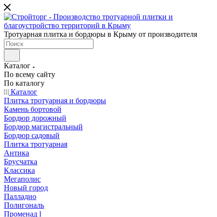
Тротуарная плитка и бордюры в Крыму от производителя
Каталог
По всему сайту
По каталогу
Каталог
Плитка тротуарная и бордюры
Камень бортовой
Бордюр дорожный
Бордюр магистральный
Бордюр садовый
Плитка тротуарная
Антика
Брусчатка
Классика
Мегаполис
Новый город
Палладио
Полигональ
Променад l