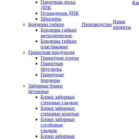
Грядочная доска
Ка
ДПК
Ограждения ДПК
Шпалеры
Наши
Бордюры гибкие
Производство
проекты
Бордюры гибкие
металлические
Бордюры гибкие
пластиковые
Гранитная продукция
Гранитные плиты
Гранитная
брусчатка
Гранитные
бордюры
Заборные блоки
бетонные
Блоки заборные
стеновые гладкие
Блоки заборные
стеновые колотые
Блоки заборные
столбовые
гладкие
Блоки заборные