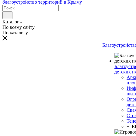
Каталог
По всему сайту
По каталогу
Благоустройств
Благоустр
детских п
Арки
пло
Инф
щит
Огр
дет
Ска
Сто
Тен
+ 