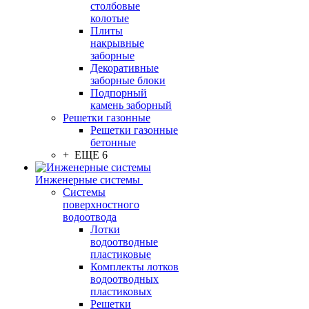
столбовые
колотые
Плиты
накрывные
заборные
Декоративные
заборные блоки
Подпорный
камень заборный
Решетки газонные
Решетки газонные
бетонные
+ ЕЩЕ 6
Инженерные системы
Системы
поверхностного
водоотвода
Лотки
водоотводные
пластиковые
Комплекты лотков
водоотводных
пластиковых
Решетки