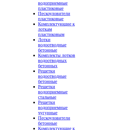
водоприемные
пластиковые
Пескоуловители
пластиковые
Комплектующие к
лоткам
пластиковым
Лотки
водоотводные
бетонные
Комплекты лотков
водоотводных
бетонных
Решетки
водоотводные
бетонные
Решетки
водоприемные
стальные
Решетки
водоприемные
чугунные
Пескоуловители
бетонные
Комплектующие к