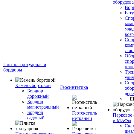
оборудов
Вор
Бату
Спо
ком
мла
возр
Спо
ком
стар
Обо
спо
Плитка тротуарная и
пло
бордюры
Тре
ули
Спо
Камень бортовой
Геосинтетика
обор
Бордюр
дере
дорожный
+ 
Бордюр
магистральный
Бордюр
Геотекстиль
Парковое 
садовый
нетканый
и МАФы
Ска
шез
Плитка тротуарная
Георешетка