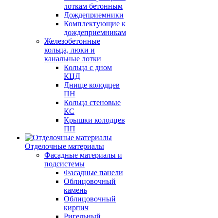
лоткам бетонным
Дождеприемники
Комплектующие к
дождеприемникам
Железобетонные
кольца, люки и
канальные лотки
Кольца с дном
КЦД
Днище колодцев
ПН
Кольца стеновые
КС
Крышки колодцев
ПП
Отделочные материалы
Фасадные материалы и
подсистемы
Фасадные панели
Облицовочный
камень
Облицовочный
кирпич
Ригельный