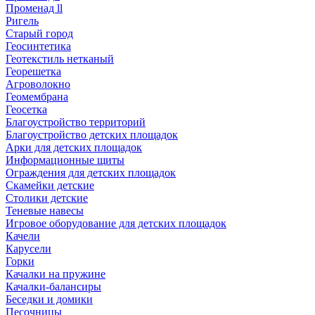
Променад ll
Ригель
Старый город
Геосинтетика
Геотекстиль нетканый
Георешетка
Агроволокно
Геомембрана
Геосетка
Благоустройство территорий
Благоустройство детских площадок
Арки для детских площадок
Информационные щиты
Ограждения для детских площадок
Скамейки детские
Столики детские
Теневые навесы
Игровое оборудование для детских площадок
Качели
Карусели
Горки
Качалки на пружине
Качалки-балансиры
Беседки и домики
Песочницы