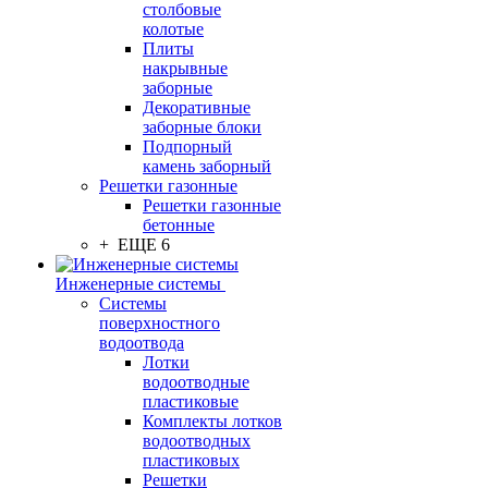
столбовые
колотые
Плиты
накрывные
заборные
Декоративные
заборные блоки
Подпорный
камень заборный
Решетки газонные
Решетки газонные
бетонные
+ ЕЩЕ 6
Инженерные системы
Системы
поверхностного
водоотвода
Лотки
водоотводные
пластиковые
Комплекты лотков
водоотводных
пластиковых
Решетки