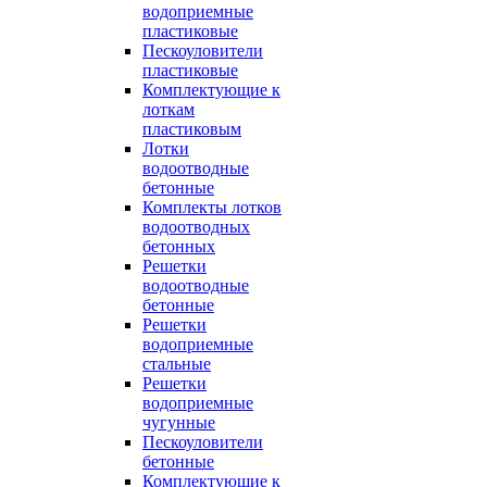
водоприемные
пластиковые
Пескоуловители
пластиковые
Комплектующие к
лоткам
пластиковым
Лотки
водоотводные
бетонные
Комплекты лотков
водоотводных
бетонных
Решетки
водоотводные
бетонные
Решетки
водоприемные
стальные
Решетки
водоприемные
чугунные
Пескоуловители
бетонные
Комплектующие к