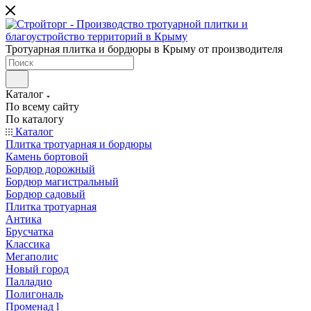
Тротуарная плитка и бордюры в Крыму от производителя
Каталог
По всему сайту
По каталогу
Каталог
Плитка тротуарная и бордюры
Камень бортовой
Бордюр дорожный
Бордюр магистральный
Бордюр садовый
Плитка тротуарная
Антика
Брусчатка
Классика
Мегаполис
Новый город
Палладио
Полигональ
Променад l