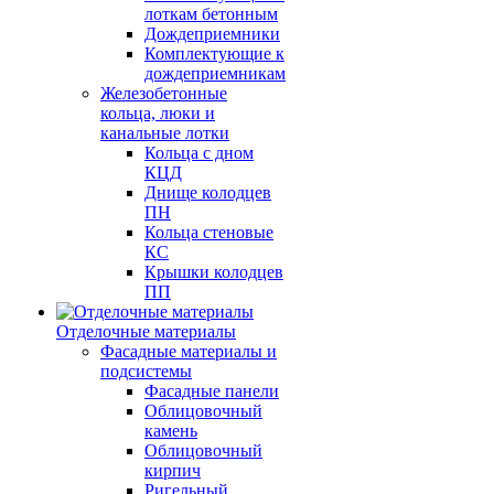
лоткам бетонным
Дождеприемники
Комплектующие к
дождеприемникам
Железобетонные
кольца, люки и
канальные лотки
Кольца с дном
КЦД
Днище колодцев
ПН
Кольца стеновые
КС
Крышки колодцев
ПП
Отделочные материалы
Фасадные материалы и
подсистемы
Фасадные панели
Облицовочный
камень
Облицовочный
кирпич
Ригельный