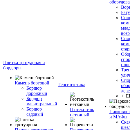
оборудов
Вор
Бату
Спо
ком
мла
возр
Спо
ком
стар
Обо
спо
Плитка тротуарная и
пло
бордюры
Тре
ули
Спо
Камень бортовой
Геосинтетика
обор
Бордюр
дере
дорожный
+ 
Бордюр
магистральный
Бордюр
Геотекстиль
Парковое 
садовый
нетканый
и МАФы
Ска
шез
Плитка тротуарная
Георешетка