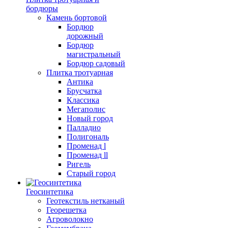
бордюры
Камень бортовой
Бордюр
дорожный
Бордюр
магистральный
Бордюр садовый
Плитка тротуарная
Антика
Брусчатка
Классика
Мегаполис
Новый город
Палладио
Полигональ
Променад l
Променад ll
Ригель
Старый город
Геосинтетика
Геотекстиль нетканый
Георешетка
Агроволокно