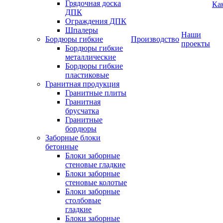
Грядочная доска
Ка
ДПК
Ограждения ДПК
Шпалеры
Наши
Бордюры гибкие
Производство
проекты
Бордюры гибкие
металлические
Бордюры гибкие
пластиковые
Гранитная продукция
Гранитные плиты
Гранитная
брусчатка
Гранитные
бордюры
Заборные блоки
бетонные
Блоки заборные
стеновые гладкие
Блоки заборные
стеновые колотые
Блоки заборные
столбовые
гладкие
Блоки заборные