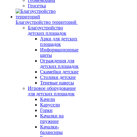
Геомембрана
Геосетка
Благоустройство территорий
Благоустройство
детских площадок
Арки для детских
площадок
Информационные
щиты
Ограждения для
детских площадок
Скамейки детские
Столики детские
Теневые навесы
Игровое оборудование
для детских площадок
Качели
Карусели
Горки
Качалки на
пружине
Качалки-
балансиры