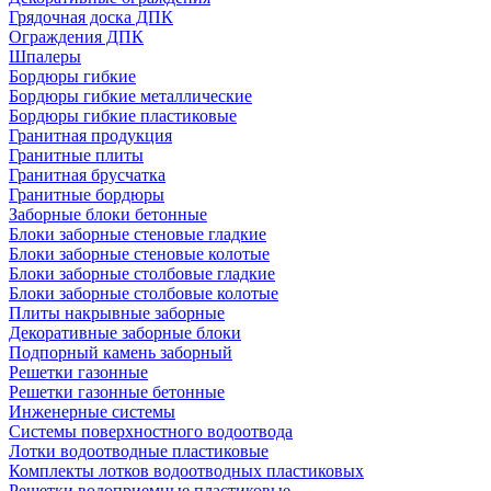
Грядочная доска ДПК
Ограждения ДПК
Шпалеры
Бордюры гибкие
Бордюры гибкие металлические
Бордюры гибкие пластиковые
Гранитная продукция
Гранитные плиты
Гранитная брусчатка
Гранитные бордюры
Заборные блоки бетонные
Блоки заборные стеновые гладкие
Блоки заборные стеновые колотые
Блоки заборные столбовые гладкие
Блоки заборные столбовые колотые
Плиты накрывные заборные
Декоративные заборные блоки
Подпорный камень заборный
Решетки газонные
Решетки газонные бетонные
Инженерные системы
Системы поверхностного водоотвода
Лотки водоотводные пластиковые
Комплекты лотков водоотводных пластиковых
Решетки водоприемные пластиковые