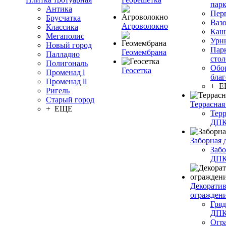
пар
Антика
Пер
Брусчатка
Ваз
Агроволокно
Классика
Каш
Мегаполис
Урн
Новый город
Пар
Геомембрана
Палладио
сто
Полигональ
Обо
Геосетка
Променад l
благ
Променад ll
+ 
Ригель
Старый город
Террасная
+ ЕЩЕ
Терр
ДП
Заборная 
Забо
ДП
Декорати
огражден
Гряд
ДП
Огр