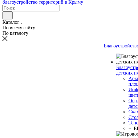
Каталог
По всему сайту
По каталогу
Благоустройств
Благоустр
детских п
Арки
пло
Инф
щит
Огр
дет
Ска
Сто
Тен
+ 