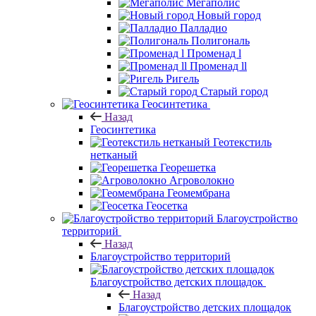
Мегаполис
Новый город
Палладио
Полигональ
Променад l
Променад ll
Ригель
Старый город
Геосинтетика
Назад
Геосинтетика
Геотекстиль
нетканый
Георешетка
Агроволокно
Геомембрана
Геосетка
Благоустройство
территорий
Назад
Благоустройство территорий
Благоустройство детских площадок
Назад
Благоустройство детских площадок