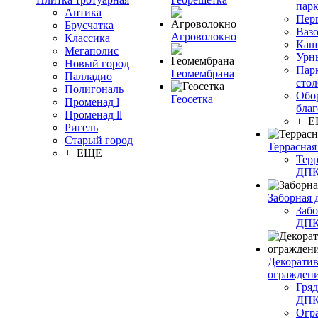
пар
Антика
Пер
Брусчатка
Ваз
Агроволокно
Классика
Каш
Мегаполис
Урн
Новый город
Пар
Геомембрана
Палладио
сто
Полигональ
Обо
Геосетка
Променад l
благ
Променад ll
+ 
Ригель
Старый город
Террасная
+ ЕЩЕ
Терр
ДП
Заборная 
Забо
ДП
Декорати
огражден
Гряд
ДП
Огр