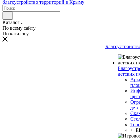
Каталог
По всему сайту
По каталогу
Благоустройств
Благоустр
детских п
Арки
пло
Инф
щит
Огр
дет
Ска
Сто
Тен
+ 