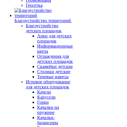
Геомембрана
Геосетка
Благоустройство территорий
Благоустройство
детских площадок
Арки для детских
площадок
Информационные
щиты
Ограждения для
детских площадок
Скамейки детские
Столики детские
Теневые навесы
Игровое оборудование
для детских площадок
Качели
Карусели
Горки
Качалки на
пружине
Качалки-
балансиры