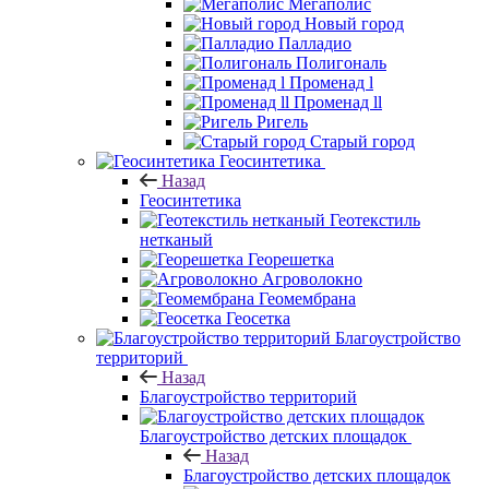
Мегаполис
Новый город
Палладио
Полигональ
Променад l
Променад ll
Ригель
Старый город
Геосинтетика
Назад
Геосинтетика
Геотекстиль
нетканый
Георешетка
Агроволокно
Геомембрана
Геосетка
Благоустройство
территорий
Назад
Благоустройство территорий
Благоустройство детских площадок
Назад
Благоустройство детских площадок