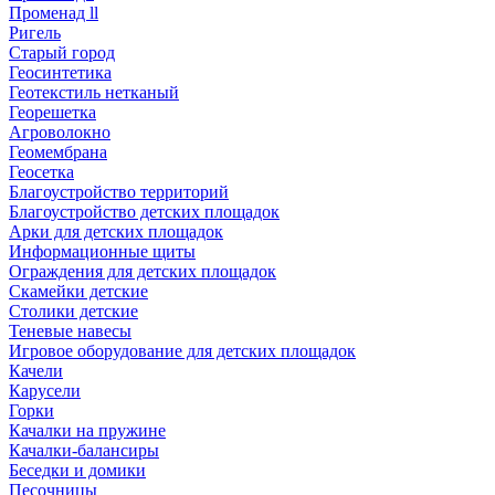
Променад ll
Ригель
Старый город
Геосинтетика
Геотекстиль нетканый
Георешетка
Агроволокно
Геомембрана
Геосетка
Благоустройство территорий
Благоустройство детских площадок
Арки для детских площадок
Информационные щиты
Ограждения для детских площадок
Скамейки детские
Столики детские
Теневые навесы
Игровое оборудование для детских площадок
Качели
Карусели
Горки
Качалки на пружине
Качалки-балансиры
Беседки и домики
Песочницы