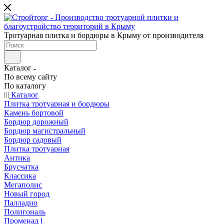
Тротуарная плитка и бордюры в Крыму от производителя
Каталог
По всему сайту
По каталогу
Каталог
Плитка тротуарная и бордюры
Камень бортовой
Бордюр дорожный
Бордюр магистральный
Бордюр садовый
Плитка тротуарная
Антика
Брусчатка
Классика
Мегаполис
Новый город
Палладио
Полигональ
Променад l