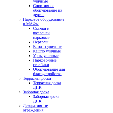
уличные
Спортивное
оборудование из
дерева
Парковое оборудование
и МАФы
Скамьи и
шезлонги
парковые
Перголы
Вазоны уличные
Кашпо уличные
Урны уличные
Парковочные
столбики
Оборудование для
благоустройства
Террасная доска
Террасная доска
ДПК
Заборная доска
Заборная доска
ДПК
Декоративные
ограждения