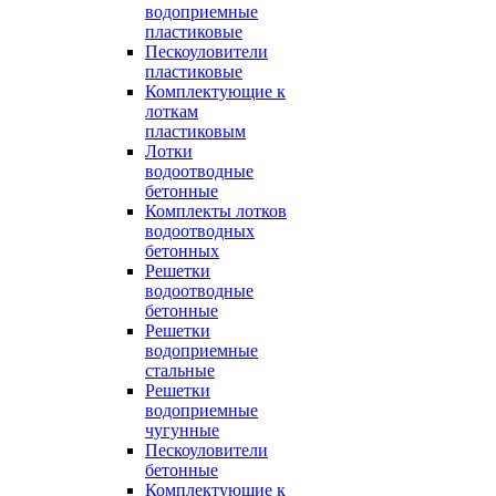
водоприемные
пластиковые
Пескоуловители
пластиковые
Комплектующие к
лоткам
пластиковым
Лотки
водоотводные
бетонные
Комплекты лотков
водоотводных
бетонных
Решетки
водоотводные
бетонные
Решетки
водоприемные
стальные
Решетки
водоприемные
чугунные
Пескоуловители
бетонные
Комплектующие к