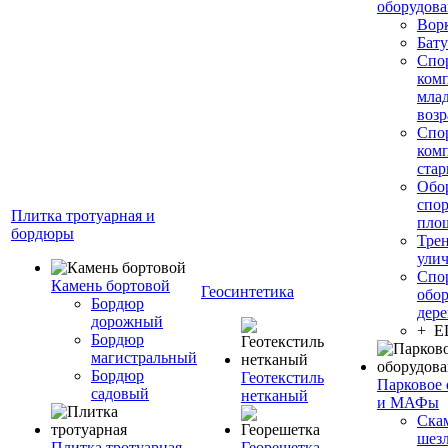
оборудов
Вор
Бату
Спо
ком
мла
возр
Спо
ком
стар
Обо
спо
Плитка тротуарная и
пло
бордюры
Тре
ули
Спо
Камень бортовой
Геосинтетика
обор
Бордюр
дере
дорожный
+ 
Бордюр
магистральный
Бордюр
Геотекстиль
Парковое 
садовый
нетканый
и МАФы
Ска
шез
Плитка тротуарная
Георешетка