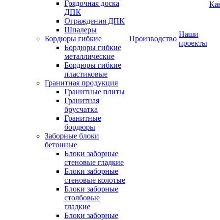
Грядочная доска
Ка
ДПК
Ограждения ДПК
Шпалеры
Наши
Бордюры гибкие
Производство
проекты
Бордюры гибкие
металлические
Бордюры гибкие
пластиковые
Гранитная продукция
Гранитные плиты
Гранитная
брусчатка
Гранитные
бордюры
Заборные блоки
бетонные
Блоки заборные
стеновые гладкие
Блоки заборные
стеновые колотые
Блоки заборные
столбовые
гладкие
Блоки заборные