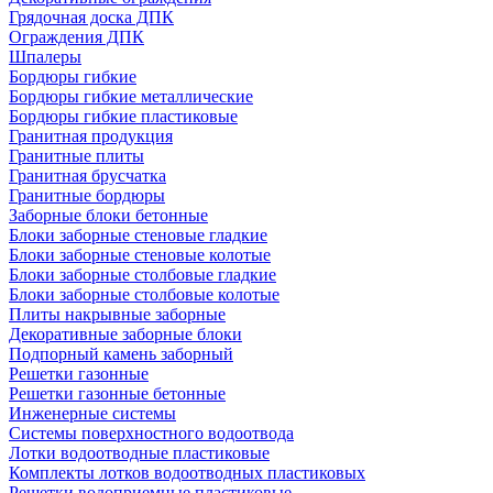
Грядочная доска ДПК
Ограждения ДПК
Шпалеры
Бордюры гибкие
Бордюры гибкие металлические
Бордюры гибкие пластиковые
Гранитная продукция
Гранитные плиты
Гранитная брусчатка
Гранитные бордюры
Заборные блоки бетонные
Блоки заборные стеновые гладкие
Блоки заборные стеновые колотые
Блоки заборные столбовые гладкие
Блоки заборные столбовые колотые
Плиты накрывные заборные
Декоративные заборные блоки
Подпорный камень заборный
Решетки газонные
Решетки газонные бетонные
Инженерные системы
Системы поверхностного водоотвода
Лотки водоотводные пластиковые
Комплекты лотков водоотводных пластиковых
Решетки водоприемные пластиковые