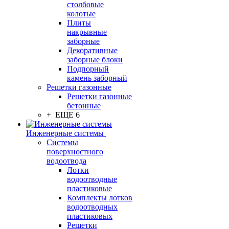
столбовые
колотые
Плиты
накрывные
заборные
Декоративные
заборные блоки
Подпорный
камень заборный
Решетки газонные
Решетки газонные
бетонные
+ ЕЩЕ 6
Инженерные системы
Системы
поверхностного
водоотвода
Лотки
водоотводные
пластиковые
Комплекты лотков
водоотводных
пластиковых
Решетки