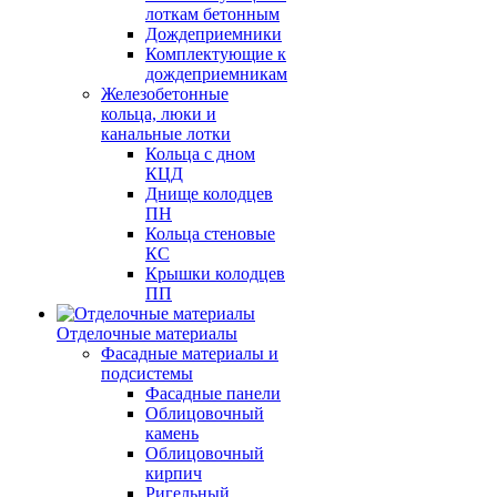
лоткам бетонным
Дождеприемники
Комплектующие к
дождеприемникам
Железобетонные
кольца, люки и
канальные лотки
Кольца с дном
КЦД
Днище колодцев
ПН
Кольца стеновые
КС
Крышки колодцев
ПП
Отделочные материалы
Фасадные материалы и
подсистемы
Фасадные панели
Облицовочный
камень
Облицовочный
кирпич
Ригельный