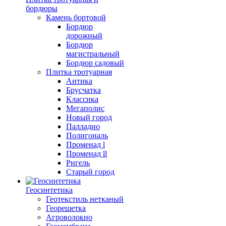
бордюры
Камень бортовой
Бордюр
дорожный
Бордюр
магистральный
Бордюр садовый
Плитка тротуарная
Антика
Брусчатка
Классика
Мегаполис
Новый город
Палладио
Полигональ
Променад l
Променад ll
Ригель
Старый город
Геосинтетика
Геотекстиль нетканый
Георешетка
Агроволокно