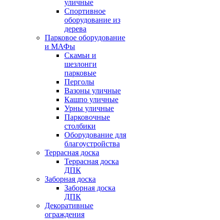
уличные
Спортивное
оборудование из
дерева
Парковое оборудование
и МАФы
Скамьи и
шезлонги
парковые
Перголы
Вазоны уличные
Кашпо уличные
Урны уличные
Парковочные
столбики
Оборудование для
благоустройства
Террасная доска
Террасная доска
ДПК
Заборная доска
Заборная доска
ДПК
Декоративные
ограждения