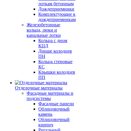
лоткам бетонным
Дождеприемники
Комплектующие к
дождеприемникам
Железобетонные
кольца, люки и
канальные лотки
Кольца с дном
КЦД
Днище колодцев
ПН
Кольца стеновые
КС
Крышки колодцев
ПП
Отделочные материалы
Фасадные материалы и
подсистемы
Фасадные панели
Облицовочный
камень
Облицовочный
кирпич
Ригельный