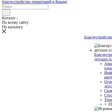
Каталог
По всему сайту
По каталогу
Благоустройств
Благоустр
детских п
Арки
пло
Инф
щит
Огр
дет
Ска
Сто
Тен
+ 