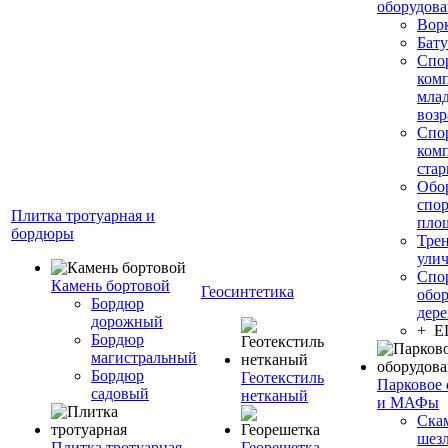
оборудов
Вор
Бату
Спо
ком
мла
возр
Спо
ком
стар
Обо
спо
Плитка тротуарная и
пло
бордюры
Тре
ули
Спо
Камень бортовой
Геосинтетика
обор
Бордюр
дере
дорожный
+ 
Бордюр
магистральный
Бордюр
Геотекстиль
Парковое 
садовый
нетканый
и МАФы
Ска
шез
Плитка тротуарная
Георешетка