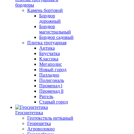
бордюры
Камень бортовой
Бордюр
дорожный
Бордюр
магистральный
Бордюр садовый
Плитка тротуарная
Антика
Брусчатка
Классика
Мегаполис
Новый город
Палладио
Полигональ
Променад l
Променад ll
Ригель
Старый город
Геосинтетика
Геотекстиль нетканый
Георешетка
Агроволокно