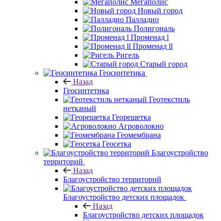
Мегаполис
Новый город
Палладио
Полигональ
Променад l
Променад ll
Ригель
Старый город
Геосинтетика
Назад
Геосинтетика
Геотекстиль
нетканый
Георешетка
Агроволокно
Геомембрана
Геосетка
Благоустройство
территорий
Назад
Благоустройство территорий
Благоустройство детских площадок
Назад
Благоустройство детских площадок