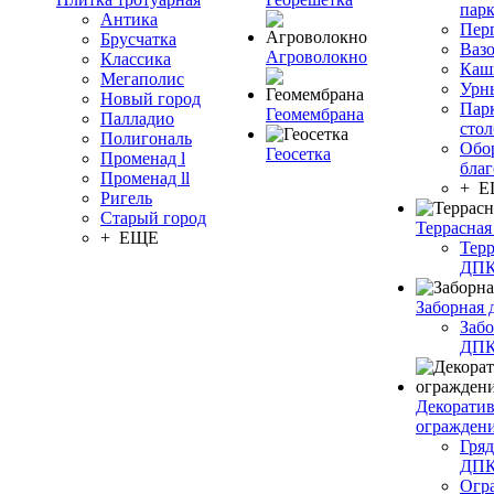
пар
Антика
Пер
Брусчатка
Ваз
Агроволокно
Классика
Каш
Мегаполис
Урн
Новый город
Пар
Геомембрана
Палладио
сто
Полигональ
Обо
Геосетка
Променад l
благ
Променад ll
+ 
Ригель
Старый город
Террасная
+ ЕЩЕ
Терр
ДП
Заборная 
Забо
ДП
Декорати
огражден
Гряд
ДП
Огр