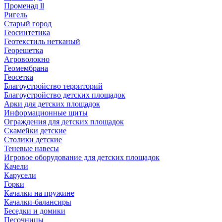
Променад ll
Ригель
Старый город
Геосинтетика
Геотекстиль нетканый
Георешетка
Агроволокно
Геомембрана
Геосетка
Благоустройство территорий
Благоустройство детских площадок
Арки для детских площадок
Информационные щиты
Ограждения для детских площадок
Скамейки детские
Столики детские
Теневые навесы
Игровое оборудование для детских площадок
Качели
Карусели
Горки
Качалки на пружине
Качалки-балансиры
Беседки и домики
Песочницы