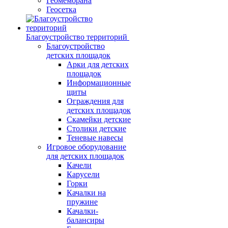
Геомембрана
Геосетка
Благоустройство территорий
Благоустройство
детских площадок
Арки для детских
площадок
Информационные
щиты
Ограждения для
детских площадок
Скамейки детские
Столики детские
Теневые навесы
Игровое оборудование
для детских площадок
Качели
Карусели
Горки
Качалки на
пружине
Качалки-
балансиры