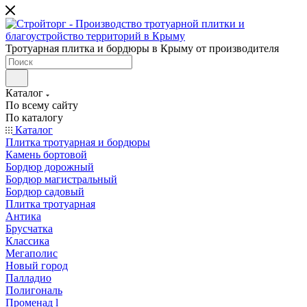
Тротуарная плитка и бордюры в Крыму от производителя
Каталог
По всему сайту
По каталогу
Каталог
Плитка тротуарная и бордюры
Камень бортовой
Бордюр дорожный
Бордюр магистральный
Бордюр садовый
Плитка тротуарная
Антика
Брусчатка
Классика
Мегаполис
Новый город
Палладио
Полигональ
Променад l