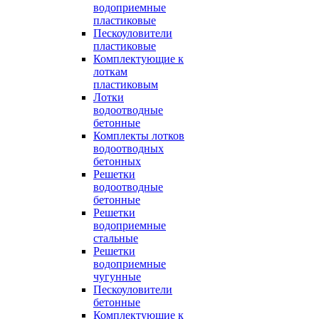
водоприемные
пластиковые
Пескоуловители
пластиковые
Комплектующие к
лоткам
пластиковым
Лотки
водоотводные
бетонные
Комплекты лотков
водоотводных
бетонных
Решетки
водоотводные
бетонные
Решетки
водоприемные
стальные
Решетки
водоприемные
чугунные
Пескоуловители
бетонные
Комплектующие к