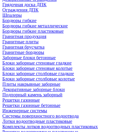
Грядочная доска ДПК
Ограждения ДПК
Шпалеры
Бордюры гибкие
Бордюры гибкие металлические
Бордюры гибкие пластиковые
Гранитная продукция
Гранитные плиты
Гранитная брусчатка
Гранитные бордюры
Заборные блоки бетонные
Блоки заборные стеновые гладкие
Блоки заборные стеновые колотые
Блоки заборные столбовые гладкие
Блоки заборные столбовые колотые
Плиты накрывные заборные
Декоративные заборные блоки
Подпорный камень заборный
Решетки газонные
Решетки газонные бетонные
Инженерные системы
Системы поверхностного водоотвода
Лотки водоотводные пластиковые
Комплекты лотков водоотводных пластиковых
Решетки водоприемные пластиковые