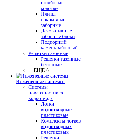
столбовые
колотые
Плиты
накрывные
заборные
Декоративные
заборные блоки
Подпорный
камень заборный
Решетки газонные
Решетки газонные
бетонные
+ ЕЩЕ 6
Инженерные системы
Системы
поверхностного
водоотвода
Лотки
водоотводные
пластиковые
Комплекты лотков
водоотводных
пластиковых
Решетки