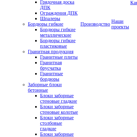
Грядочная доска
Ка
ДПК
Ограждения ДПК
Шпалеры
Наши
Бордюры гибкие
Производство
проекты
Бордюры гибкие
металлические
Бордюры гибкие
пластиковые
Гранитная продукция
Гранитные плиты
Гранитная
брусчатка
Гранитные
бордюры
Заборные блоки
бетонные
Блоки заборные
стеновые гладкие
Блоки заборные
стеновые колотые
Блоки заборные
столбовые
гладкие
Блоки заборные