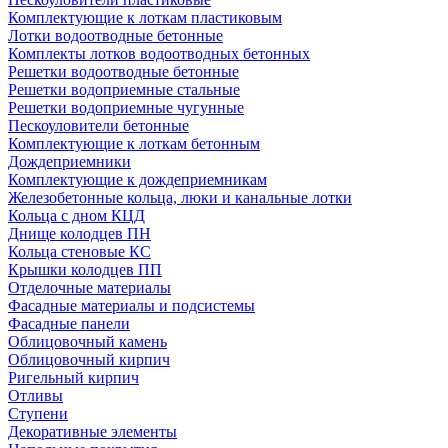
Комплектующие к лоткам пластиковым
Лотки водоотводные бетонные
Комплекты лотков водоотводных бетонных
Решетки водоотводные бетонные
Решетки водоприемные стальные
Решетки водоприемные чугунные
Пескоуловители бетонные
Комплектующие к лоткам бетонным
Дождеприемники
Комплектующие к дождеприемникам
Железобетонные кольца, люки и канальные лотки
Кольца с дном КЦД
Днище колодцев ПН
Кольца стеновые КС
Крышки колодцев ПП
Отделочные материалы
Фасадные материалы и подсистемы
Фасадные панели
Облицовочный камень
Облицовочный кирпич
Ригельный кирпич
Отливы
Ступени
Декоративные элементы