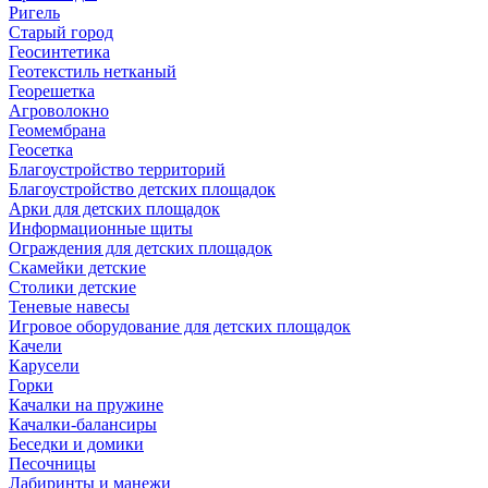
Ригель
Старый город
Геосинтетика
Геотекстиль нетканый
Георешетка
Агроволокно
Геомембрана
Геосетка
Благоустройство территорий
Благоустройство детских площадок
Арки для детских площадок
Информационные щиты
Ограждения для детских площадок
Скамейки детские
Столики детские
Теневые навесы
Игровое оборудование для детских площадок
Качели
Карусели
Горки
Качалки на пружине
Качалки-балансиры
Беседки и домики
Песочницы
Лабиринты и манежи