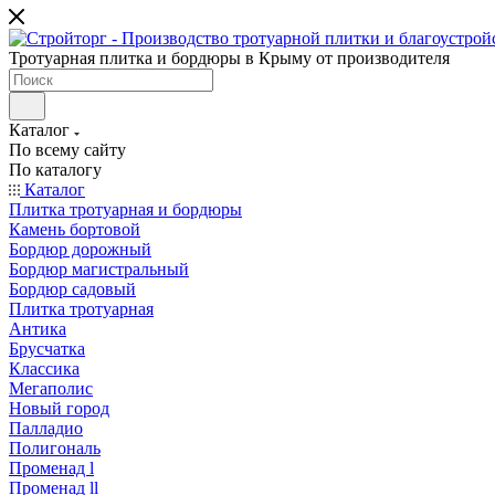
Тротуарная плитка и бордюры в Крыму от производителя
Каталог
По всему сайту
По каталогу
Каталог
Плитка тротуарная и бордюры
Камень бортовой
Бордюр дорожный
Бордюр магистральный
Бордюр садовый
Плитка тротуарная
Антика
Брусчатка
Классика
Мегаполис
Новый город
Палладио
Полигональ
Променад l
Променад ll