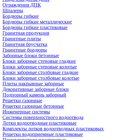
Ограждения ДПК
Шпалеры
Бордюры гибкие
Бордюры гибкие металлические
Бордюры гибкие пластиковые
Гранитная продукция
Гранитные плиты
Гранитная брусчатка
Гранитные бордюры
Заборные блоки бетонные
Блоки заборные стеновые гладкие
Блоки заборные стеновые колотые
Блоки заборные столбовые гладкие
Блоки заборные столбовые колотые
Плиты накрывные заборные
Декоративные заборные блоки
Подпорный камень заборный
Решетки газонные
Решетки газонные бетонные
Инженерные системы
Системы поверхностного водоотвода
Лотки водоотводные пластиковые
Комплекты лотков водоотводных пластиковых
Решетки водоприемные пластиковые
Пескоуловители пластиковые