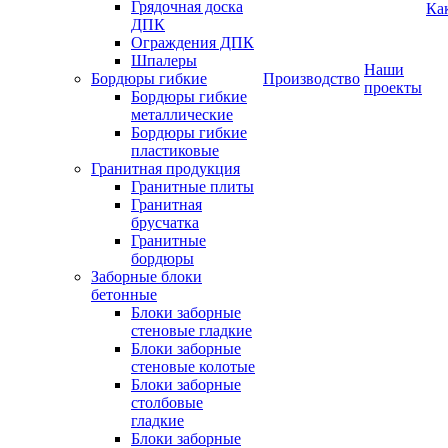
Грядочная доска
Ка
ДПК
Ограждения ДПК
Шпалеры
Наши
Бордюры гибкие
Производство
проекты
Бордюры гибкие
металлические
Бордюры гибкие
пластиковые
Гранитная продукция
Гранитные плиты
Гранитная
брусчатка
Гранитные
бордюры
Заборные блоки
бетонные
Блоки заборные
стеновые гладкие
Блоки заборные
стеновые колотые
Блоки заборные
столбовые
гладкие
Блоки заборные