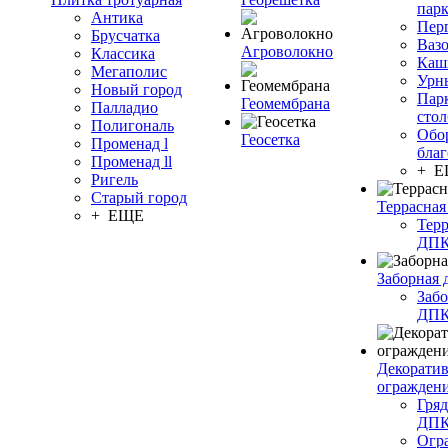
пар
Антика
Пер
Брусчатка
Ваз
Агроволокно
Классика
Каш
Мегаполис
Урн
Новый город
Пар
Геомембрана
Палладио
сто
Полигональ
Обо
Геосетка
Променад l
благ
Променад ll
+ 
Ригель
Старый город
Террасная
+ ЕЩЕ
Терр
ДП
Заборная 
Забо
ДП
Декорати
огражден
Гряд
ДП
Огр