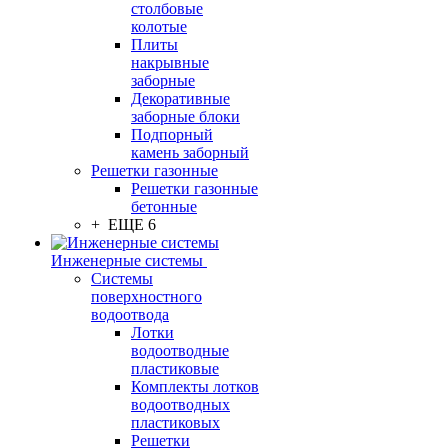
столбовые
колотые
Плиты
накрывные
заборные
Декоративные
заборные блоки
Подпорный
камень заборный
Решетки газонные
Решетки газонные
бетонные
+ ЕЩЕ 6
Инженерные системы
Системы
поверхностного
водоотвода
Лотки
водоотводные
пластиковые
Комплекты лотков
водоотводных
пластиковых
Решетки