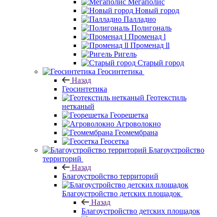
Мегаполис
Новый город
Палладио
Полигональ
Променад l
Променад ll
Ригель
Старый город
Геосинтетика
Назад
Геосинтетика
Геотекстиль
нетканый
Георешетка
Агроволокно
Геомембрана
Геосетка
Благоустройство
территорий
Назад
Благоустройство территорий
Благоустройство детских площадок
Назад
Благоустройство детских площадок