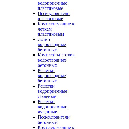
водоприемные
пластиковые
Пескоуловители
пластиковые
Комплектующие к
лоткам
пластиковым
Лотки
водоотводные
бетонные
Комплекты лотков
водоотводных
бетонных
Решетки
водоотводные
бетонные
Решетки
водоприемные
стальные
Решетки
водоприемные
чугунные
Пескоуловители
бетонные
Комплектующие к