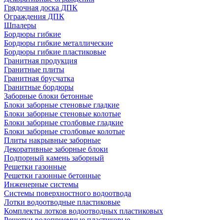
Грядочная доска ДПК
Ограждения ДПК
Шпалеры
Бордюры гибкие
Бордюры гибкие металлические
Бордюры гибкие пластиковые
Гранитная продукция
Гранитные плиты
Гранитная брусчатка
Гранитные бордюры
Заборные блоки бетонные
Блоки заборные стеновые гладкие
Блоки заборные стеновые колотые
Блоки заборные столбовые гладкие
Блоки заборные столбовые колотые
Плиты накрывные заборные
Декоративные заборные блоки
Подпорный камень заборный
Решетки газонные
Решетки газонные бетонные
Инженерные системы
Системы поверхностного водоотвода
Лотки водоотводные пластиковые
Комплекты лотков водоотводных пластиковых
Решетки водоприемные пластиковые