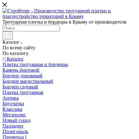
Тротуарная плитка и бордюры в Крыму от производителя
Каталог
По всему сайту
По каталогу
Каталог
Плитка тротуарная и бордюры
Камень бортовой
Бордюр дорожный
Бордюр магистральный
Бордюр садовый
Плитка тротуарная
Антика
Брусчатка
Классика
Мегаполис
Новый город
Палладио
Полигональ
Променад l