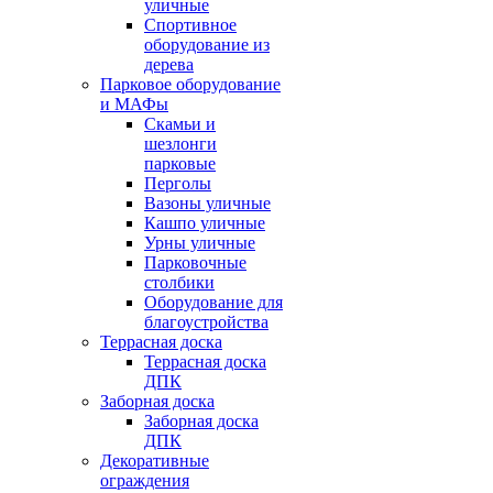
уличные
Спортивное
оборудование из
дерева
Парковое оборудование
и МАФы
Скамьи и
шезлонги
парковые
Перголы
Вазоны уличные
Кашпо уличные
Урны уличные
Парковочные
столбики
Оборудование для
благоустройства
Террасная доска
Террасная доска
ДПК
Заборная доска
Заборная доска
ДПК
Декоративные
ограждения