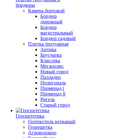
бордюры
Камень бортовой
Бордюр
дорожный
Бордюр
магистральный
Бордюр садовый
Плитка тротуарная
Антика
Брусчатка
Классика
Мегаполис
Новый город
Палладио
Полигональ
Променад l
Променад ll
Ригель
Старый город
Геосинтетика
Геотекстиль нетканый
Георешетка
Агроволокно