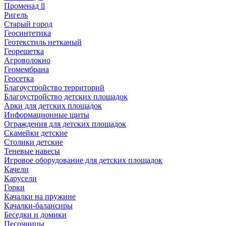
Променад ll
Ригель
Старый город
Геосинтетика
Геотекстиль нетканый
Георешетка
Агроволокно
Геомембрана
Геосетка
Благоустройство территорий
Благоустройство детских площадок
Арки для детских площадок
Информационные щиты
Ограждения для детских площадок
Скамейки детские
Столики детские
Теневые навесы
Игровое оборудование для детских площадок
Качели
Карусели
Горки
Качалки на пружине
Качалки-балансиры
Беседки и домики
Песочницы