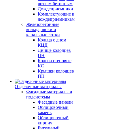
лоткам бетонным
Дождеприемники
Комплектующие к
дождеприемникам
Железобетонные
кольца, люки и
канальные лотки
Кольца с дном
КЦД
Днище колодцев
ПН
Кольца стеновые
КС
Крышки колодцев
ПП
Отделочные материалы
Фасадные материалы и
подсистемы
Фасадные панели
Облицовочный
камень
Облицовочный
кирпич
Ригельный