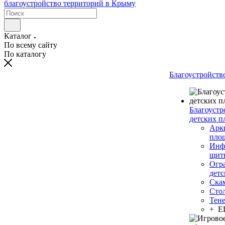
Каталог
По всему сайту
По каталогу
Благоустройств
Благоустр
детских п
Арки
пло
Инф
щит
Огр
дет
Ска
Сто
Тен
+ 