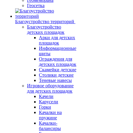
Геомембрана
Геосетка
Благоустройство территорий
Благоустройство
детских площадок
Арки для детских
площадок
Информационные
щиты
Ограждения для
детских площадок
Скамейки детские
Столики детские
Теневые навесы
Игровое оборудование
для детских площадок
Качели
Карусели
Горки
Качалки на
пружине
Качалки-
балансиры