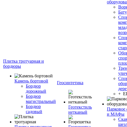
оборудов
Вор
Бату
Спо
ком
мла
возр
Спо
ком
стар
Обо
спо
Плитка тротуарная и
пло
бордюры
Тре
ули
Спо
Камень бортовой
Геосинтетика
обор
Бордюр
дере
дорожный
+ 
Бордюр
магистральный
Бордюр
Геотекстиль
Парковое 
садовый
нетканый
и МАФы
Ска
шез
Плитка тротуарная
Георешетка