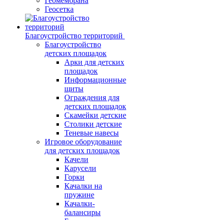
Геомембрана
Геосетка
Благоустройство территорий
Благоустройство
детских площадок
Арки для детских
площадок
Информационные
щиты
Ограждения для
детских площадок
Скамейки детские
Столики детские
Теневые навесы
Игровое оборудование
для детских площадок
Качели
Карусели
Горки
Качалки на
пружине
Качалки-
балансиры