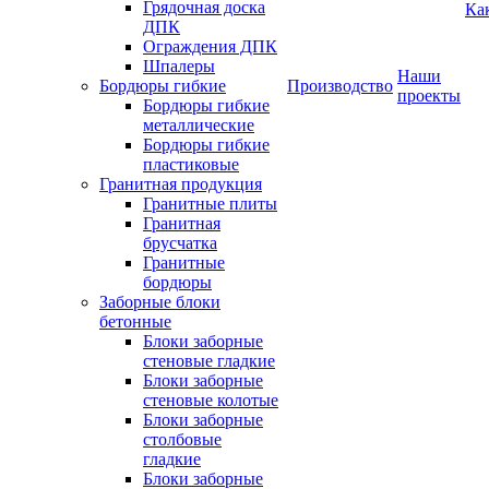
Грядочная доска
Ка
ДПК
Ограждения ДПК
Шпалеры
Наши
Бордюры гибкие
Производство
проекты
Бордюры гибкие
металлические
Бордюры гибкие
пластиковые
Гранитная продукция
Гранитные плиты
Гранитная
брусчатка
Гранитные
бордюры
Заборные блоки
бетонные
Блоки заборные
стеновые гладкие
Блоки заборные
стеновые колотые
Блоки заборные
столбовые
гладкие
Блоки заборные