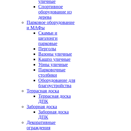
уличные
Спортивное
оборудование из
дерева
Парковое оборудование
и МАФы
Скамьи и
шезлонги
парковые
Перголы
Вазоны уличные
Кашпо уличные
Урны уличные
Парковочные
столбики
Оборудование для
благоустройства
Террасная доска
Террасная доска
ДПК
Заборная доска
Заборная доска
ДПК
Декоративные
ограждения