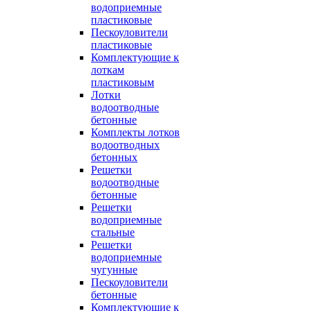
водоприемные
пластиковые
Пескоуловители
пластиковые
Комплектующие к
лоткам
пластиковым
Лотки
водоотводные
бетонные
Комплекты лотков
водоотводных
бетонных
Решетки
водоотводные
бетонные
Решетки
водоприемные
стальные
Решетки
водоприемные
чугунные
Пескоуловители
бетонные
Комплектующие к