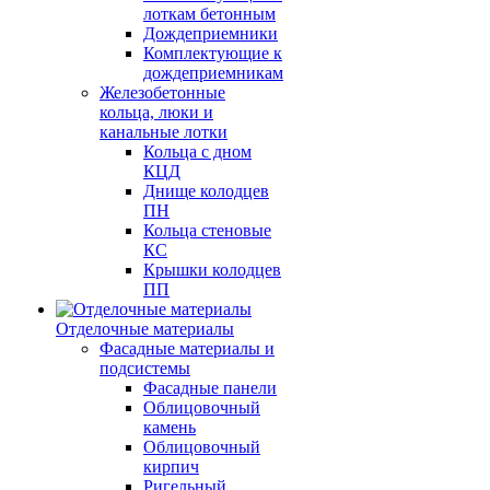
лоткам бетонным
Дождеприемники
Комплектующие к
дождеприемникам
Железобетонные
кольца, люки и
канальные лотки
Кольца с дном
КЦД
Днище колодцев
ПН
Кольца стеновые
КС
Крышки колодцев
ПП
Отделочные материалы
Фасадные материалы и
подсистемы
Фасадные панели
Облицовочный
камень
Облицовочный
кирпич
Ригельный