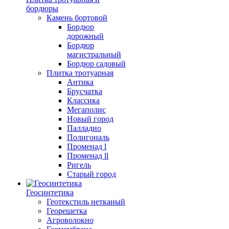
бордюры
Камень бортовой
Бордюр
дорожный
Бордюр
магистральный
Бордюр садовый
Плитка тротуарная
Антика
Брусчатка
Классика
Мегаполис
Новый город
Палладио
Полигональ
Променад l
Променад ll
Ригель
Старый город
Геосинтетика
Геотекстиль нетканый
Георешетка
Агроволокно