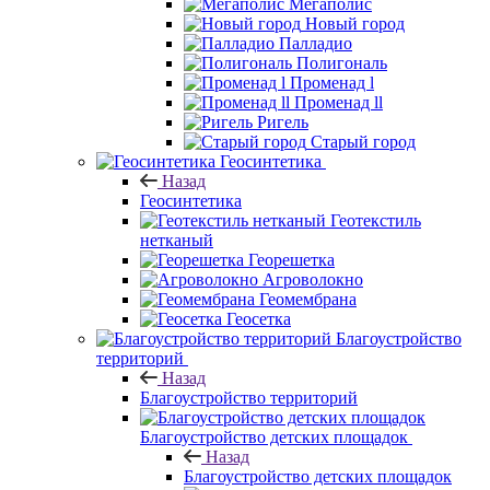
Мегаполис
Новый город
Палладио
Полигональ
Променад l
Променад ll
Ригель
Старый город
Геосинтетика
Назад
Геосинтетика
Геотекстиль
нетканый
Георешетка
Агроволокно
Геомембрана
Геосетка
Благоустройство
территорий
Назад
Благоустройство территорий
Благоустройство детских площадок
Назад
Благоустройство детских площадок