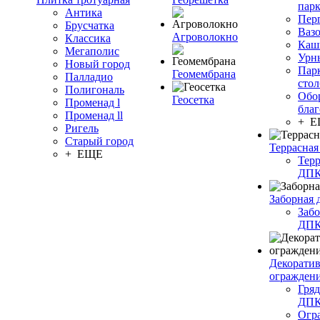
пар
Антика
Пер
Брусчатка
Ваз
Агроволокно
Классика
Каш
Мегаполис
Урн
Новый город
Пар
Геомембрана
Палладио
сто
Полигональ
Обо
Геосетка
Променад l
благ
Променад ll
+ 
Ригель
Старый город
Террасная
+ ЕЩЕ
Терр
ДП
Заборная 
Забо
ДП
Декорати
огражден
Гряд
ДП
Огр