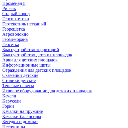
Променад ll
Ригель
Старый город
Геосинтетика
Геотекстиль нетканый
Георешетка
Агроволокно
Геомембрана
Геосетка
Благоустройство территорий
Благоустройство детских площадок
Арки для детских площадок
Информационные щиты
Ограждения для детских площадок
Скамейки детские
Столики детские
Теневые навесы
Игровое оборудование для детских площадок
Качели
Карусели
Горки
Качалки на пружине
Качалки-балансиры
Беседки и домики
Песочницы