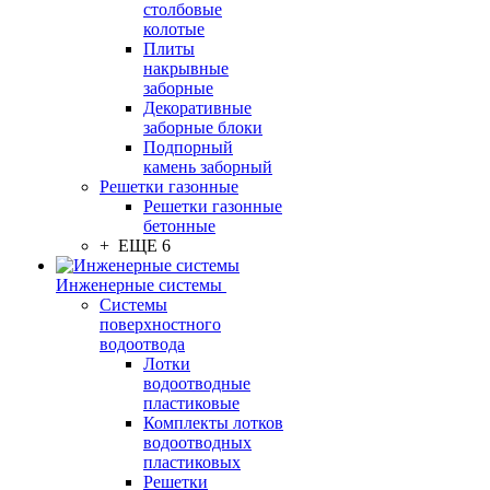
столбовые
колотые
Плиты
накрывные
заборные
Декоративные
заборные блоки
Подпорный
камень заборный
Решетки газонные
Решетки газонные
бетонные
+ ЕЩЕ 6
Инженерные системы
Системы
поверхностного
водоотвода
Лотки
водоотводные
пластиковые
Комплекты лотков
водоотводных
пластиковых
Решетки