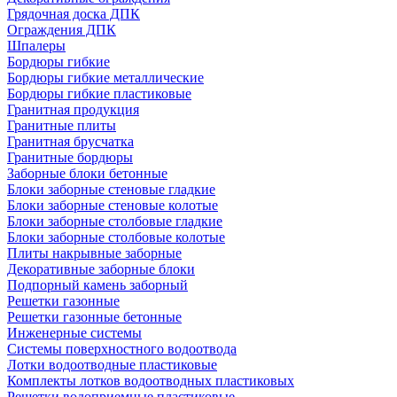
Грядочная доска ДПК
Ограждения ДПК
Шпалеры
Бордюры гибкие
Бордюры гибкие металлические
Бордюры гибкие пластиковые
Гранитная продукция
Гранитные плиты
Гранитная брусчатка
Гранитные бордюры
Заборные блоки бетонные
Блоки заборные стеновые гладкие
Блоки заборные стеновые колотые
Блоки заборные столбовые гладкие
Блоки заборные столбовые колотые
Плиты накрывные заборные
Декоративные заборные блоки
Подпорный камень заборный
Решетки газонные
Решетки газонные бетонные
Инженерные системы
Системы поверхностного водоотвода
Лотки водоотводные пластиковые
Комплекты лотков водоотводных пластиковых
Решетки водоприемные пластиковые