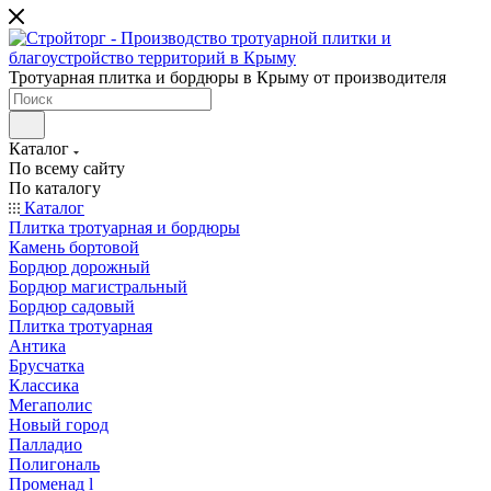
Тротуарная плитка и бордюры в Крыму от производителя
Каталог
По всему сайту
По каталогу
Каталог
Плитка тротуарная и бордюры
Камень бортовой
Бордюр дорожный
Бордюр магистральный
Бордюр садовый
Плитка тротуарная
Антика
Брусчатка
Классика
Мегаполис
Новый город
Палладио
Полигональ
Променад l