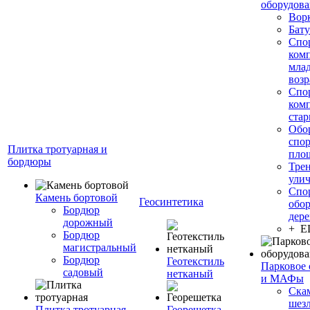
оборудов
Вор
Бату
Спо
ком
мла
возр
Спо
ком
стар
Обо
спо
Плитка тротуарная и
пло
бордюры
Тре
ули
Спо
Камень бортовой
Геосинтетика
обор
Бордюр
дере
дорожный
+ 
Бордюр
магистральный
Бордюр
Геотекстиль
Парковое 
садовый
нетканый
и МАФы
Ска
шез
Плитка тротуарная
Георешетка