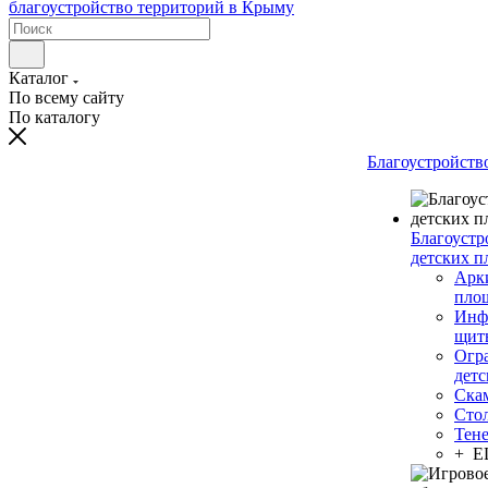
Каталог
По всему сайту
По каталогу
Благоустройств
Благоустр
детских п
Арки
пло
Инф
щит
Огр
дет
Ска
Сто
Тен
+ 