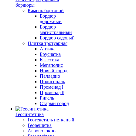
бордюры
Камень бортовой
Бордюр
дорожный
Бордюр
магистральный
Бордюр садовый
Плитка тротуарная
Антика
Брусчатка
Классика
Мегаполис
Новый город
Палладио
Полигональ
Променад l
Променад ll
Ригель
Старый город
Геосинтетика
Геотекстиль нетканый
Георешетка
Агроволокно