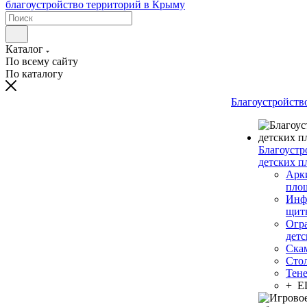
Каталог
По всему сайту
По каталогу
Благоустройств
Благоустр
детских п
Арки
пло
Инф
щит
Огр
дет
Ска
Сто
Тен
+ 