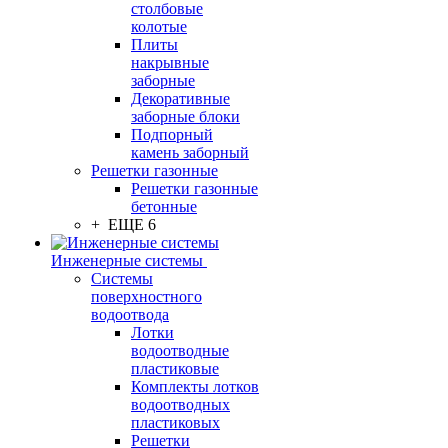
столбовые
колотые
Плиты
накрывные
заборные
Декоративные
заборные блоки
Подпорный
камень заборный
Решетки газонные
Решетки газонные
бетонные
+ ЕЩЕ 6
Инженерные системы
Системы
поверхностного
водоотвода
Лотки
водоотводные
пластиковые
Комплекты лотков
водоотводных
пластиковых
Решетки