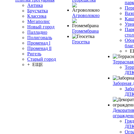
пар
Антика
Пер
Брусчатка
Ваз
Агроволокно
Классика
Каш
Мегаполис
Урн
Новый город
Пар
Геомембрана
Палладио
сто
Полигональ
Обо
Геосетка
Променад l
благ
Променад ll
+ 
Ригель
Старый город
Террасная
+ ЕЩЕ
Терр
ДП
Заборная 
Забо
ДП
Декорати
огражден
Гряд
ДП
Огр