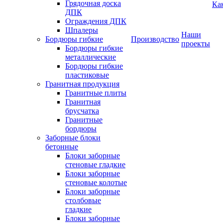
Грядочная доска
Ка
ДПК
Ограждения ДПК
Шпалеры
Наши
Бордюры гибкие
Производство
проекты
Бордюры гибкие
металлические
Бордюры гибкие
пластиковые
Гранитная продукция
Гранитные плиты
Гранитная
брусчатка
Гранитные
бордюры
Заборные блоки
бетонные
Блоки заборные
стеновые гладкие
Блоки заборные
стеновые колотые
Блоки заборные
столбовые
гладкие
Блоки заборные