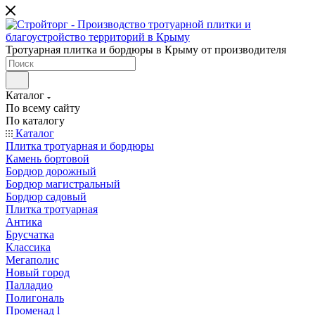
Тротуарная плитка и бордюры в Крыму от производителя
Каталог
По всему сайту
По каталогу
Каталог
Плитка тротуарная и бордюры
Камень бортовой
Бордюр дорожный
Бордюр магистральный
Бордюр садовый
Плитка тротуарная
Антика
Брусчатка
Классика
Мегаполис
Новый город
Палладио
Полигональ
Променад l