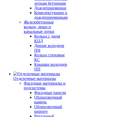
лоткам бетонным
Дождеприемники
Комплектующие к
дождеприемникам
Железобетонные
кольца, люки и
канальные лотки
Кольца с дном
КЦД
Днище колодцев
ПН
Кольца стеновые
КС
Крышки колодцев
ПП
Отделочные материалы
Фасадные материалы и
подсистемы
Фасадные панели
Облицовочный
камень
Облицовочный
кирпич
Ригельный