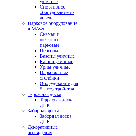
уличные
Спортивное
оборудование из
дерева
Парковое оборудование
и МАФы
Скамьи и
шезлонги
парковые
Перголы
Вазоны уличные
Кашпо уличные
Урны уличные
Парковочные
столбики
Оборудование для
благоустройства
Террасная доска
Террасная доска
ДПК
Заборная доска
Заборная доска
ДПК
Декоративные
ограждения