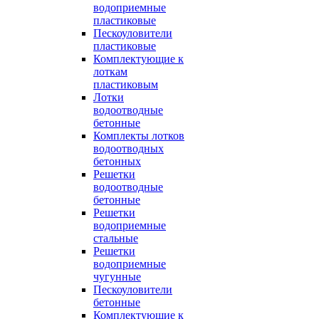
водоприемные
пластиковые
Пескоуловители
пластиковые
Комплектующие к
лоткам
пластиковым
Лотки
водоотводные
бетонные
Комплекты лотков
водоотводных
бетонных
Решетки
водоотводные
бетонные
Решетки
водоприемные
стальные
Решетки
водоприемные
чугунные
Пескоуловители
бетонные
Комплектующие к