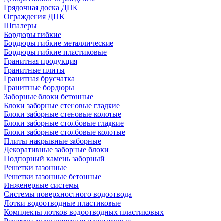
Грядочная доска ДПК
Ограждения ДПК
Шпалеры
Бордюры гибкие
Бордюры гибкие металлические
Бордюры гибкие пластиковые
Гранитная продукция
Гранитные плиты
Гранитная брусчатка
Гранитные бордюры
Заборные блоки бетонные
Блоки заборные стеновые гладкие
Блоки заборные стеновые колотые
Блоки заборные столбовые гладкие
Блоки заборные столбовые колотые
Плиты накрывные заборные
Декоративные заборные блоки
Подпорный камень заборный
Решетки газонные
Решетки газонные бетонные
Инженерные системы
Системы поверхностного водоотвода
Лотки водоотводные пластиковые
Комплекты лотков водоотводных пластиковых
Решетки водоприемные пластиковые