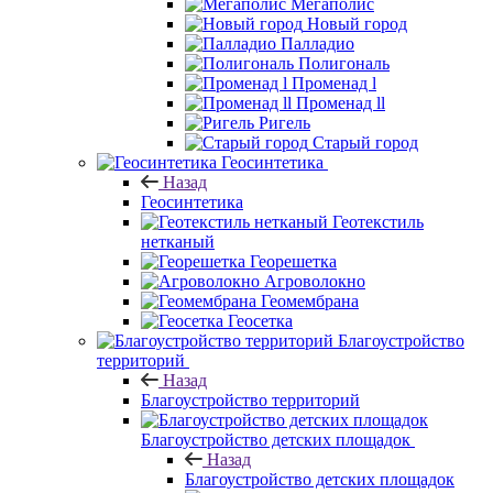
Мегаполис
Новый город
Палладио
Полигональ
Променад l
Променад ll
Ригель
Старый город
Геосинтетика
Назад
Геосинтетика
Геотекстиль
нетканый
Георешетка
Агроволокно
Геомембрана
Геосетка
Благоустройство
территорий
Назад
Благоустройство территорий
Благоустройство детских площадок
Назад
Благоустройство детских площадок