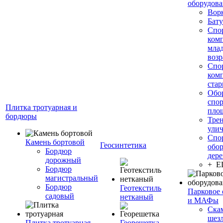
оборудов
Вор
Бату
Спо
ком
мла
возр
Спо
ком
стар
Обо
спо
Плитка тротуарная и
пло
бордюры
Тре
ули
Спо
Камень бортовой
Геосинтетика
обор
Бордюр
дере
дорожный
+ 
Бордюр
магистральный
Бордюр
Геотекстиль
Парковое 
садовый
нетканый
и МАФы
Ска
шез
Плитка тротуарная
Георешетка