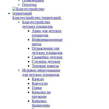
Геомембрана
Геосетка
Благоустройство территорий
Благоустройство
детских площадок
Арки для детских
площадок
Информационные
щиты
Ограждения для
детских площадок
Скамейки детские
Столики детские
Теневые навесы
Игровое оборудование
для детских площадок
Качели
Карусели
Горки
Качалки на
пружине
Качалки-
балансиры