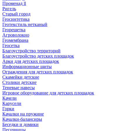
Променад ll
Ригель
Старый город
Геосинтетика
Геотекстиль нетканый
Георешетка
Агроволокно
Геомембрана
Геосетка
Благоустройство территорий
Благоустройство детских площадок
Арки для детских площадок
Информационные щиты
Ограждения для детских площадок
Скамейки детские
Столики детские
Теневые навесы
Игровое оборудование для детских площадок
Качели
Карусели
Горки
Качалки на пружине
Качалки-балансиры
Беседки и домики
Песочницы