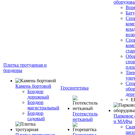
оборудов
Вор
Бату
Спо
ком
мла
возр
Спо
ком
стар
Обо
спо
Плитка тротуарная и
пло
бордюры
Тре
ули
Спо
Камень бортовой
Геосинтетика
обор
Бордюр
дере
дорожный
+ 
Бордюр
магистральный
Бордюр
Геотекстиль
Парковое 
садовый
нетканый
и МАФы
Ска
шез
Плитка тротуарная
Георешетка