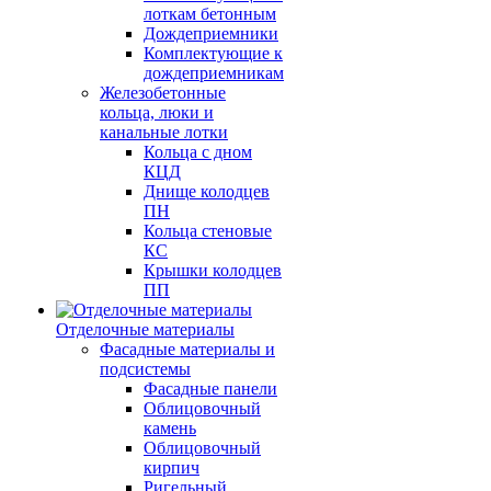
лоткам бетонным
Дождеприемники
Комплектующие к
дождеприемникам
Железобетонные
кольца, люки и
канальные лотки
Кольца с дном
КЦД
Днище колодцев
ПН
Кольца стеновые
КС
Крышки колодцев
ПП
Отделочные материалы
Фасадные материалы и
подсистемы
Фасадные панели
Облицовочный
камень
Облицовочный
кирпич
Ригельный