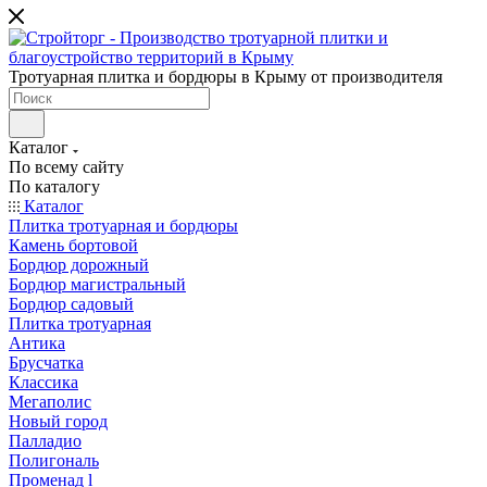
Тротуарная плитка и бордюры в Крыму от производителя
Каталог
По всему сайту
По каталогу
Каталог
Плитка тротуарная и бордюры
Камень бортовой
Бордюр дорожный
Бордюр магистральный
Бордюр садовый
Плитка тротуарная
Антика
Брусчатка
Классика
Мегаполис
Новый город
Палладио
Полигональ
Променад l