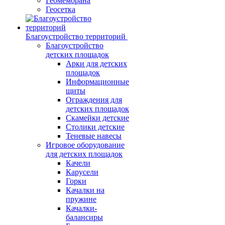
Геомембрана
Геосетка
Благоустройство территорий
Благоустройство
детских площадок
Арки для детских
площадок
Информационные
щиты
Ограждения для
детских площадок
Скамейки детские
Столики детские
Теневые навесы
Игровое оборудование
для детских площадок
Качели
Карусели
Горки
Качалки на
пружине
Качалки-
балансиры