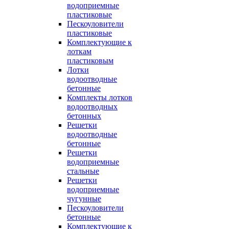
водоприемные
пластиковые
Пескоуловители
пластиковые
Комплектующие к
лоткам
пластиковым
Лотки
водоотводные
бетонные
Комплекты лотков
водоотводных
бетонных
Решетки
водоотводные
бетонные
Решетки
водоприемные
стальные
Решетки
водоприемные
чугунные
Пескоуловители
бетонные
Комплектующие к