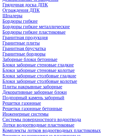
Грядочная доска ДПК
Ограждения ДПК
Шпалеры
Бордюры гибкие
Бордюры гибкие металлические
Бордюры гибкие пластиковые
Гранитная продукция
Гранитные плиты
Гранитная брусчатка
Гранитные бордюры
Заборные блоки бетонные
Блоки заборные стеновые гладкие
Блоки заборные стеновые колотые
Блоки заборные столбовые гладкие
Блоки заборные столбовые колотые
Плиты накрывные заборные
Декоративные заборные блоки
Подпорный камень заборный
Решетки газонные
Решетки газонные бетонные
Инженерные системы
Системы поверхностного водоотвода
Лотки водоотводные пластиковые
Комплекты лотков водоотводных пластиковых
Решетки водоприемные пластиковые