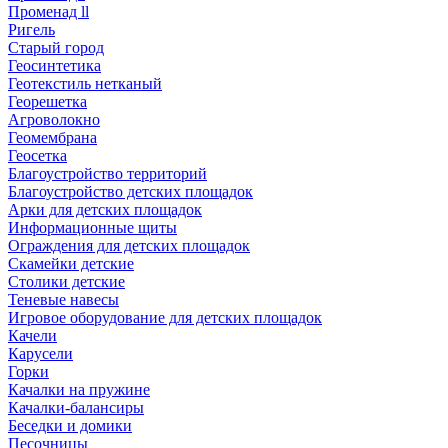
Променад ll
Ригель
Старый город
Геосинтетика
Геотекстиль нетканый
Георешетка
Агроволокно
Геомембрана
Геосетка
Благоустройство территорий
Благоустройство детских площадок
Арки для детских площадок
Информационные щиты
Ограждения для детских площадок
Скамейки детские
Столики детские
Теневые навесы
Игровое оборудование для детских площадок
Качели
Карусели
Горки
Качалки на пружине
Качалки-балансиры
Беседки и домики
Песочницы