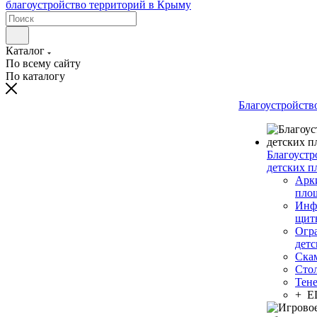
Каталог
По всему сайту
По каталогу
Благоустройств
Благоустр
детских п
Арки
пло
Инф
щит
Огр
дет
Ска
Сто
Тен
+ 