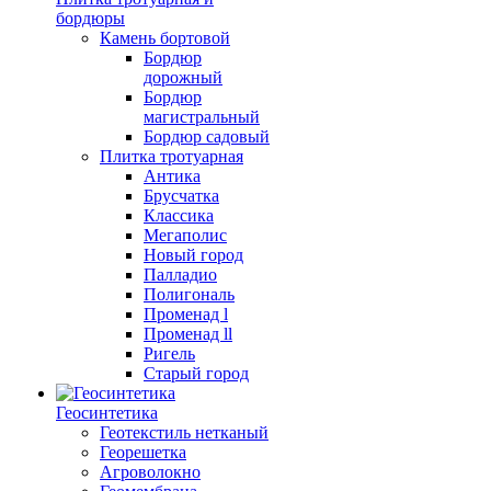
бордюры
Камень бортовой
Бордюр
дорожный
Бордюр
магистральный
Бордюр садовый
Плитка тротуарная
Антика
Брусчатка
Классика
Мегаполис
Новый город
Палладио
Полигональ
Променад l
Променад ll
Ригель
Старый город
Геосинтетика
Геотекстиль нетканый
Георешетка
Агроволокно