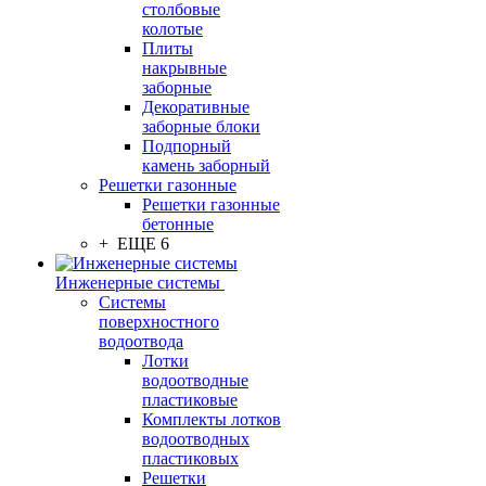
столбовые
колотые
Плиты
накрывные
заборные
Декоративные
заборные блоки
Подпорный
камень заборный
Решетки газонные
Решетки газонные
бетонные
+ ЕЩЕ 6
Инженерные системы
Системы
поверхностного
водоотвода
Лотки
водоотводные
пластиковые
Комплекты лотков
водоотводных
пластиковых
Решетки