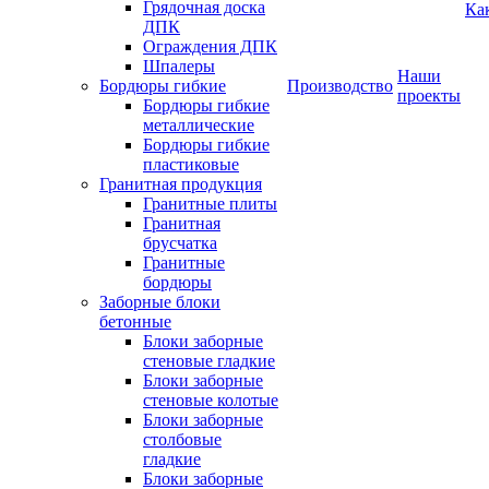
Грядочная доска
Ка
ДПК
Ограждения ДПК
Шпалеры
Наши
Бордюры гибкие
Производство
проекты
Бордюры гибкие
металлические
Бордюры гибкие
пластиковые
Гранитная продукция
Гранитные плиты
Гранитная
брусчатка
Гранитные
бордюры
Заборные блоки
бетонные
Блоки заборные
стеновые гладкие
Блоки заборные
стеновые колотые
Блоки заборные
столбовые
гладкие
Блоки заборные