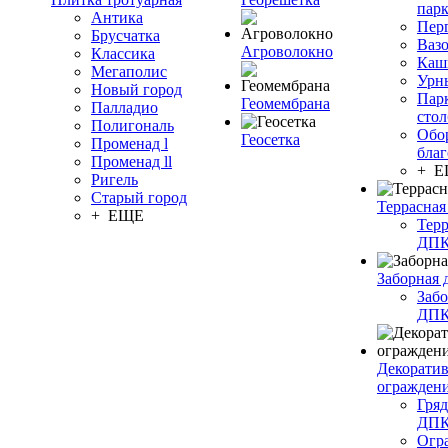
пар
Антика
Пер
Брусчатка
Ваз
Агроволокно
Классика
Каш
Мегаполис
Урн
Новый город
Пар
Геомембрана
Палладио
сто
Полигональ
Обо
Геосетка
Променад l
благ
Променад ll
+ 
Ригель
Старый город
Террасная
+ ЕЩЕ
Терр
ДП
Заборная 
Забо
ДП
Декорати
огражден
Гряд
ДП
Огр