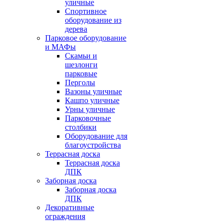
уличные
Спортивное
оборудование из
дерева
Парковое оборудование
и МАФы
Скамьи и
шезлонги
парковые
Перголы
Вазоны уличные
Кашпо уличные
Урны уличные
Парковочные
столбики
Оборудование для
благоустройства
Террасная доска
Террасная доска
ДПК
Заборная доска
Заборная доска
ДПК
Декоративные
ограждения