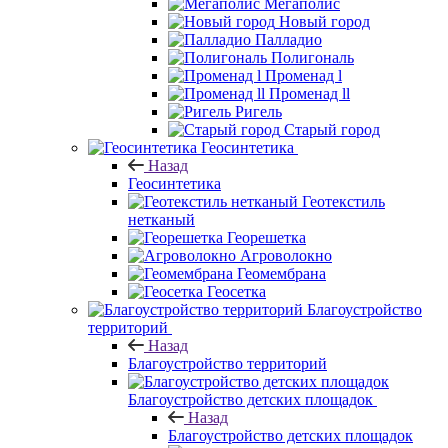
Мегаполис
Новый город
Палладио
Полигональ
Променад l
Променад ll
Ригель
Старый город
Геосинтетика
Назад
Геосинтетика
Геотекстиль
нетканый
Георешетка
Агроволокно
Геомембрана
Геосетка
Благоустройство
территорий
Назад
Благоустройство территорий
Благоустройство детских площадок
Назад
Благоустройство детских площадок