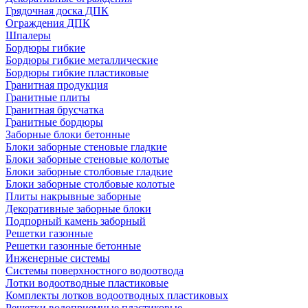
Грядочная доска ДПК
Ограждения ДПК
Шпалеры
Бордюры гибкие
Бордюры гибкие металлические
Бордюры гибкие пластиковые
Гранитная продукция
Гранитные плиты
Гранитная брусчатка
Гранитные бордюры
Заборные блоки бетонные
Блоки заборные стеновые гладкие
Блоки заборные стеновые колотые
Блоки заборные столбовые гладкие
Блоки заборные столбовые колотые
Плиты накрывные заборные
Декоративные заборные блоки
Подпорный камень заборный
Решетки газонные
Решетки газонные бетонные
Инженерные системы
Системы поверхностного водоотвода
Лотки водоотводные пластиковые
Комплекты лотков водоотводных пластиковых
Решетки водоприемные пластиковые