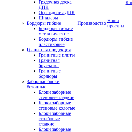
Грядочная доска
Ка
ДПК
Ограждения ДПК
Шпалеры
Наши
Бордюры гибкие
Производство
проекты
Бордюры гибкие
металлические
Бордюры гибкие
пластиковые
Гранитная продукция
Гранитные плиты
Гранитная
брусчатка
Гранитные
бордюры
Заборные блоки
бетонные
Блоки заборные
стеновые гладкие
Блоки заборные
стеновые колотые
Блоки заборные
столбовые
гладкие
Блоки заборные