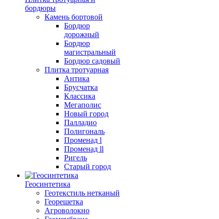
бордюры
Камень бортовой
Бордюр
дорожный
Бордюр
магистральный
Бордюр садовый
Плитка тротуарная
Антика
Брусчатка
Классика
Мегаполис
Новый город
Палладио
Полигональ
Променад l
Променад ll
Ригель
Старый город
Геосинтетика
Геотекстиль нетканый
Георешетка
Агроволокно