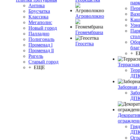
пар
Антика
Пер
Брусчатка
Ваз
Агроволокно
Классика
Каш
Мегаполис
Урн
Новый город
Пар
Геомембрана
Палладио
сто
Полигональ
Обо
Геосетка
Променад l
благ
Променад ll
+ 
Ригель
Старый город
Террасная
+ ЕЩЕ
Терр
ДП
Заборная 
Забо
ДП
Декорати
огражден
Гряд
ДП
Огр