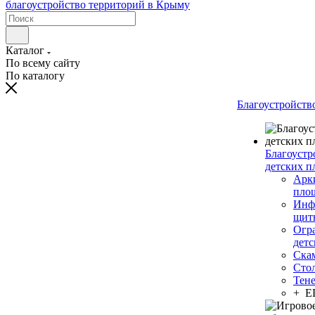
Каталог
По всему сайту
По каталогу
Благоустройств
Благоустр
детских п
Арки
пло
Инф
щит
Огр
дет
Ска
Сто
Тен
+ 