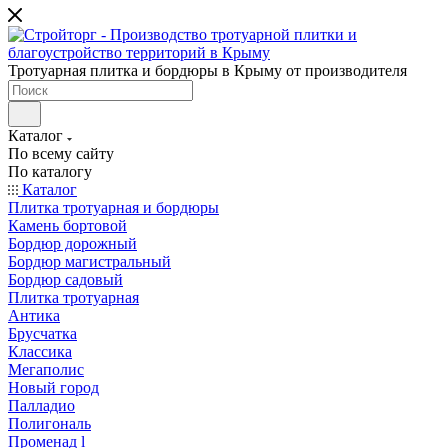
Тротуарная плитка и бордюры в Крыму от производителя
Каталог
По всему сайту
По каталогу
Каталог
Плитка тротуарная и бордюры
Камень бортовой
Бордюр дорожный
Бордюр магистральный
Бордюр садовый
Плитка тротуарная
Антика
Брусчатка
Классика
Мегаполис
Новый город
Палладио
Полигональ
Променад l