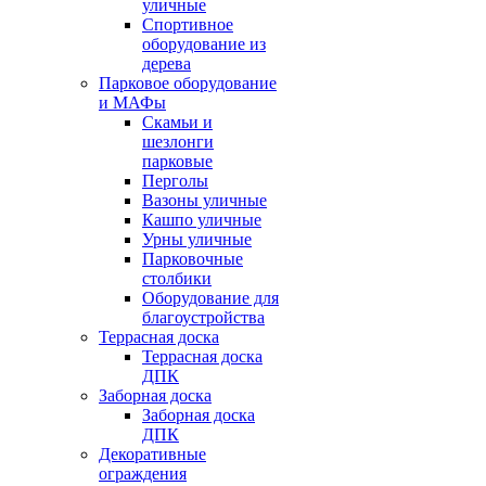
уличные
Спортивное
оборудование из
дерева
Парковое оборудование
и МАФы
Скамьи и
шезлонги
парковые
Перголы
Вазоны уличные
Кашпо уличные
Урны уличные
Парковочные
столбики
Оборудование для
благоустройства
Террасная доска
Террасная доска
ДПК
Заборная доска
Заборная доска
ДПК
Декоративные
ограждения