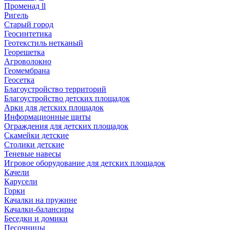
Променад ll
Ригель
Старый город
Геосинтетика
Геотекстиль нетканый
Георешетка
Агроволокно
Геомембрана
Геосетка
Благоустройство территорий
Благоустройство детских площадок
Арки для детских площадок
Информационные щиты
Ограждения для детских площадок
Скамейки детские
Столики детские
Теневые навесы
Игровое оборудование для детских площадок
Качели
Карусели
Горки
Качалки на пружине
Качалки-балансиры
Беседки и домики
Песочницы