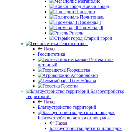
Мегаполис
Новый город
Палладио
Полигональ
Променад l
Променад ll
Ригель
Старый город
Геосинтетика
Назад
Геосинтетика
Геотекстиль
нетканый
Георешетка
Агроволокно
Геомембрана
Геосетка
Благоустройство
территорий
Назад
Благоустройство территорий
Благоустройство детских площадок
Назад
Благоустройство детских площадок