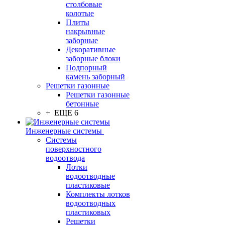
столбовые
колотые
Плиты
накрывные
заборные
Декоративные
заборные блоки
Подпорный
камень заборный
Решетки газонные
Решетки газонные
бетонные
+ ЕЩЕ 6
Инженерные системы
Системы
поверхностного
водоотвода
Лотки
водоотводные
пластиковые
Комплекты лотков
водоотводных
пластиковых
Решетки