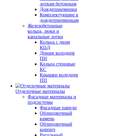
лоткам бетонным
Дождеприемники
Комплектующие к
дождеприемникам
Железобетонные
кольца, люки и
канальные лотки
Кольца с дном
КЦД
Днище колодцев
ПН
Кольца стеновые
КС
Крышки колодцев
ПП
Отделочные материалы
Фасадные материалы и
подсистемы
Фасадные панели
Облицовочный
камень
Облицовочный
кирпич
Ригельный