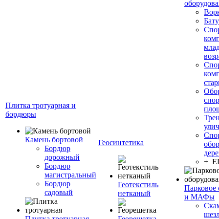
оборудов
Вор
Бату
Спо
ком
мла
возр
Спо
ком
стар
Обо
спо
Плитка тротуарная и
пло
бордюры
Тре
ули
Спо
Камень бортовой
Геосинтетика
обор
Бордюр
дере
дорожный
+ 
Бордюр
магистральный
Бордюр
Геотекстиль
Парковое 
садовый
нетканый
и МАФы
Ска
шез
Плитка тротуарная
Георешетка