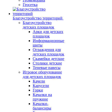
Геомембрана
Геосетка
Благоустройство территорий
Благоустройство
детских площадок
Арки для детских
площадок
Информационные
щиты
Ограждения для
детских площадок
Скамейки детские
Столики детские
Теневые навесы
Игровое оборудование
для детских площадок
Качели
Карусели
Горки
Качалки на
пружине
Качалки-
балансиры