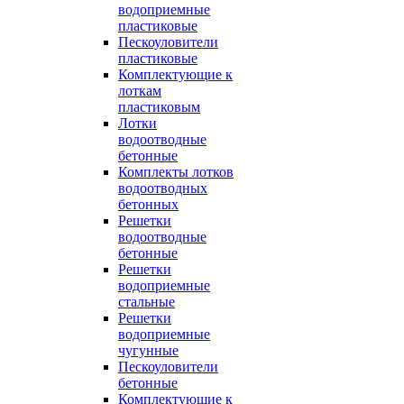
водоприемные
пластиковые
Пескоуловители
пластиковые
Комплектующие к
лоткам
пластиковым
Лотки
водоотводные
бетонные
Комплекты лотков
водоотводных
бетонных
Решетки
водоотводные
бетонные
Решетки
водоприемные
стальные
Решетки
водоприемные
чугунные
Пескоуловители
бетонные
Комплектующие к