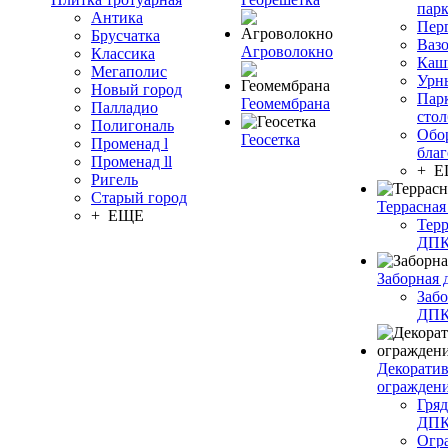
пар
Антика
Пер
Брусчатка
Ваз
Агроволокно
Классика
Каш
Мегаполис
Урн
Новый город
Пар
Геомембрана
Палладио
сто
Полигональ
Обо
Геосетка
Променад l
благ
Променад ll
+ 
Ригель
Старый город
Террасная
+ ЕЩЕ
Терр
ДП
Заборная 
Забо
ДП
Декорати
огражден
Гряд
ДП
Огр