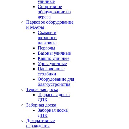
уличные
Спортивное
оборудование из
дерева
Парковое оборудование
и МАФы
Скамьи и
шезлонги
парковые
Перголы
Вазоны уличные
Кашпо уличные
Урны уличные
Парковочные
столбики
Оборудование для
благоустройства
Террасная доска
Террасная доска
ДПК
Заборная доска
Заборная доска
ДПК
Декоративные
ограждения