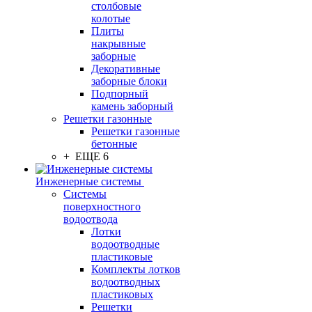
столбовые
колотые
Плиты
накрывные
заборные
Декоративные
заборные блоки
Подпорный
камень заборный
Решетки газонные
Решетки газонные
бетонные
+ ЕЩЕ 6
Инженерные системы
Системы
поверхностного
водоотвода
Лотки
водоотводные
пластиковые
Комплекты лотков
водоотводных
пластиковых
Решетки