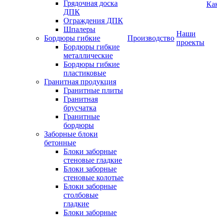
Грядочная доска
Ка
ДПК
Ограждения ДПК
Шпалеры
Наши
Бордюры гибкие
Производство
проекты
Бордюры гибкие
металлические
Бордюры гибкие
пластиковые
Гранитная продукция
Гранитные плиты
Гранитная
брусчатка
Гранитные
бордюры
Заборные блоки
бетонные
Блоки заборные
стеновые гладкие
Блоки заборные
стеновые колотые
Блоки заборные
столбовые
гладкие
Блоки заборные