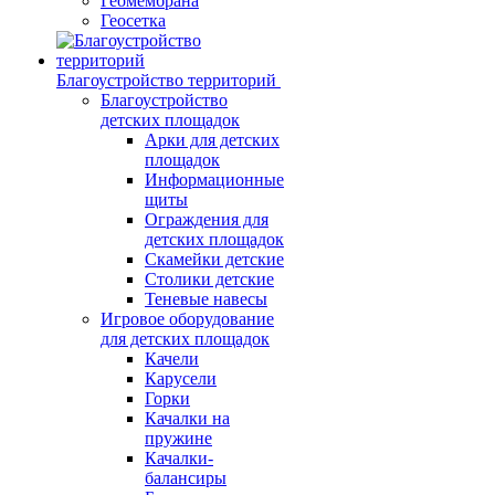
Геомембрана
Геосетка
Благоустройство территорий
Благоустройство
детских площадок
Арки для детских
площадок
Информационные
щиты
Ограждения для
детских площадок
Скамейки детские
Столики детские
Теневые навесы
Игровое оборудование
для детских площадок
Качели
Карусели
Горки
Качалки на
пружине
Качалки-
балансиры