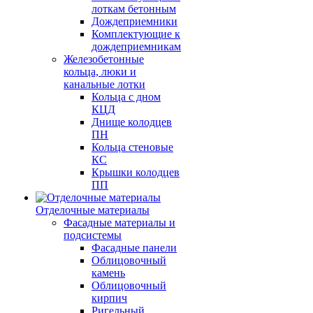
лоткам бетонным
Дождеприемники
Комплектующие к
дождеприемникам
Железобетонные
кольца, люки и
канальные лотки
Кольца с дном
КЦД
Днище колодцев
ПН
Кольца стеновые
КС
Крышки колодцев
ПП
Отделочные материалы
Фасадные материалы и
подсистемы
Фасадные панели
Облицовочный
камень
Облицовочный
кирпич
Ригельный