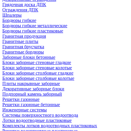
Грядочная доска ДПК
Ограждения ДПК
Шпалеры
Бордюры гибкие
Бордюры гибкие металлические
Бордюры гибкие пластиковые
Гранитная продукция
Гранитные плиты
Гранитная брусчатка
Гранитные бордюры
Заборные блоки бетонные
Блоки заборные стеновые гладкие
Блоки заборные стеновые колотые
Блоки заборные столбовые гладкие
Блоки заборные столбовые колотые
Плиты накрывные заборные
Декоративные заборные блоки
Подпорный камень заборный
Решетки газонные
Решетки газонные бетонные
Инженерные системы
Системы поверхностного водоотвода
Лотки водоотводные пластиковые
Комплекты лотков водоотводных пластиковых
Решетки водоприемные пластиковые