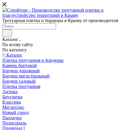
Тротуарная плитка и бордюры в Крыму от производителя
Каталог
По всему сайту
По каталогу
Каталог
Плитка тротуарная и бордюры
Камень бортовой
Бордюр дорожный
Бордюр магистральный
Бордюр садовый
Плитка тротуарная
Антика
Брусчатка
Классика
Мегаполис
Новый город
Палладио
Полигональ
Променад l