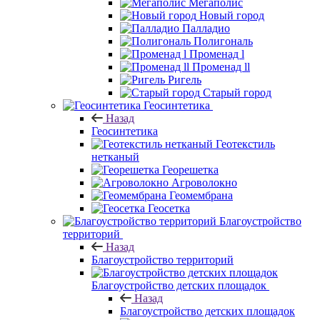
Мегаполис
Новый город
Палладио
Полигональ
Променад l
Променад ll
Ригель
Старый город
Геосинтетика
Назад
Геосинтетика
Геотекстиль
нетканый
Георешетка
Агроволокно
Геомембрана
Геосетка
Благоустройство
территорий
Назад
Благоустройство территорий
Благоустройство детских площадок
Назад
Благоустройство детских площадок