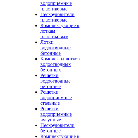
водоприемные
пластиковые
Пескоуловители
пластиковые
Комплектующие к
лоткам
пластиковым
Лотки
водоотводные
бетонные
Комплекты лотков
водоотводных
бетонных
Решетки
водоотводные
бетонные
Решетки
водоприемные
стальные
Решетки
водоприемные
чугунные
Пескоуловители
бетонные
Комплектующие к