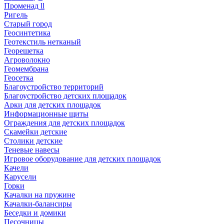
Променад ll
Ригель
Старый город
Геосинтетика
Геотекстиль нетканый
Георешетка
Агроволокно
Геомембрана
Геосетка
Благоустройство территорий
Благоустройство детских площадок
Арки для детских площадок
Информационные щиты
Ограждения для детских площадок
Скамейки детские
Столики детские
Теневые навесы
Игровое оборудование для детских площадок
Качели
Карусели
Горки
Качалки на пружине
Качалки-балансиры
Беседки и домики
Песочницы