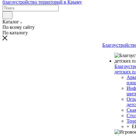
Каталог
По всему сайту
По каталогу
Благоустройств
Благоустр
детских п
Арки
пло
Инф
щит
Огр
дет
Ска
Сто
Тен
+ 