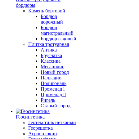
бордюры
Камень бортовой
Бордюр
дорожный
Бордюр
магистральный
Бордюр садовый
Плитка тротуарная
Антика
Брусчатка
Классика
Мегаполис
Новый город
Палладио
Полигональ
Променад l
Променад ll
Ригель
Старый город
Геосинтетика
Геотекстиль нетканый
Георешетка
Агроволокно