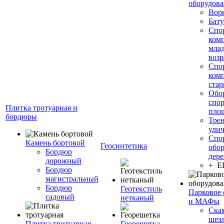
оборудов
Вор
Бату
Спо
ком
мла
возр
Спо
ком
стар
Обо
спо
Плитка тротуарная и
пло
бордюры
Тре
ули
Спо
Камень бортовой
Геосинтетика
обор
Бордюр
дере
дорожный
+ 
Бордюр
магистральный
Бордюр
Геотекстиль
Парковое 
садовый
нетканый
и МАФы
Ска
шез
Плитка тротуарная
Георешетка