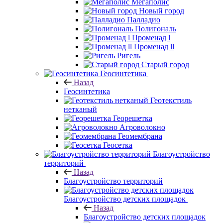
Мегаполис
Новый город
Палладио
Полигональ
Променад l
Променад ll
Ригель
Старый город
Геосинтетика
Назад
Геосинтетика
Геотекстиль
нетканый
Георешетка
Агроволокно
Геомембрана
Геосетка
Благоустройство
территорий
Назад
Благоустройство территорий
Благоустройство детских площадок
Назад
Благоустройство детских площадок