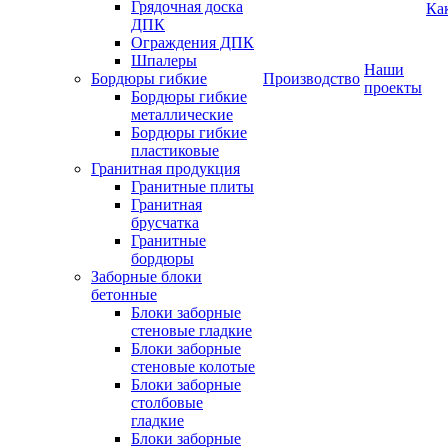
Грядочная доска
Ка
ДПК
Ограждения ДПК
Шпалеры
Наши
Бордюры гибкие
Производство
проекты
Бордюры гибкие
металлические
Бордюры гибкие
пластиковые
Гранитная продукция
Гранитные плиты
Гранитная
брусчатка
Гранитные
бордюры
Заборные блоки
бетонные
Блоки заборные
стеновые гладкие
Блоки заборные
стеновые колотые
Блоки заборные
столбовые
гладкие
Блоки заборные