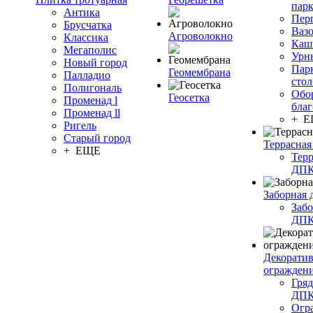
пар
Антика
Пер
Брусчатка
Ваз
Агроволокно
Классика
Каш
Мегаполис
Урн
Новый город
Пар
Геомембрана
Палладио
сто
Полигональ
Обо
Геосетка
Променад l
благ
Променад ll
+ 
Ригель
Старый город
Террасная
+ ЕЩЕ
Терр
ДП
Заборная 
Забо
ДП
Декорати
огражден
Гряд
ДП
Огр