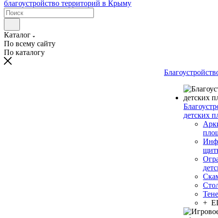
Каталог
По всему сайту
По каталогу
Благоустройств
Благоустр
детских п
Арки
пло
Инф
щит
Огр
дет
Ска
Сто
Тен
+ 