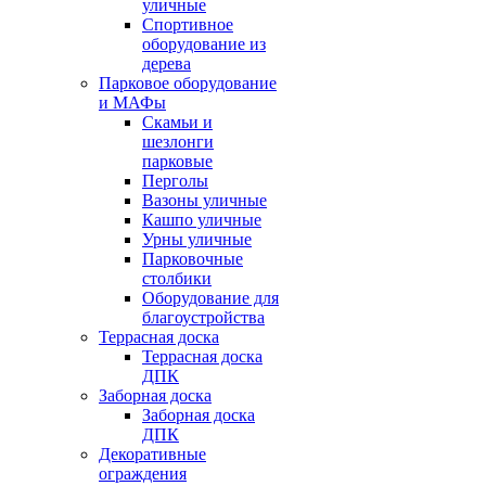
уличные
Спортивное
оборудование из
дерева
Парковое оборудование
и МАФы
Скамьи и
шезлонги
парковые
Перголы
Вазоны уличные
Кашпо уличные
Урны уличные
Парковочные
столбики
Оборудование для
благоустройства
Террасная доска
Террасная доска
ДПК
Заборная доска
Заборная доска
ДПК
Декоративные
ограждения