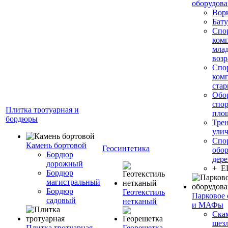
оборудов
Вор
Бату
Спо
ком
мла
возр
Спо
ком
стар
Обо
спо
Плитка тротуарная и
пло
бордюры
Тре
ули
Спо
Камень бортовой
Геосинтетика
обор
Бордюр
дере
дорожный
+ 
Бордюр
магистральный
Бордюр
Геотекстиль
Парковое 
садовый
нетканый
и МАФы
Ска
шез
Плитка тротуарная
Георешетка