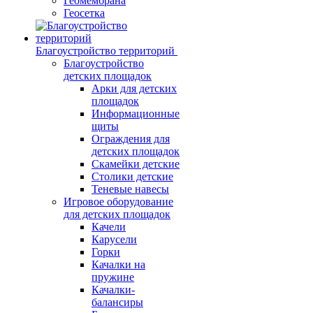
Геомембрана
Геосетка
Благоустройство территорий
Благоустройство
детских площадок
Арки для детских
площадок
Информационные
щиты
Ограждения для
детских площадок
Скамейки детские
Столики детские
Теневые навесы
Игровое оборудование
для детских площадок
Качели
Карусели
Горки
Качалки на
пружине
Качалки-
балансиры