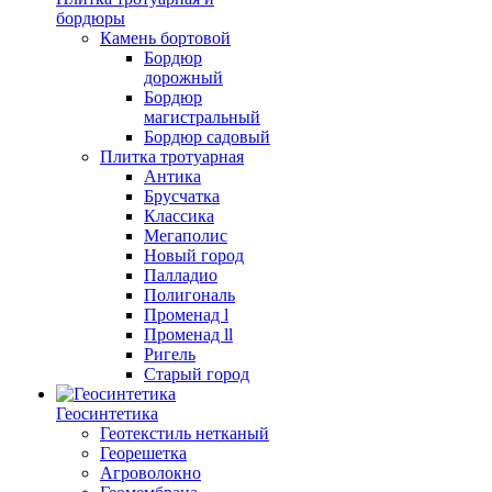
бордюры
Камень бортовой
Бордюр
дорожный
Бордюр
магистральный
Бордюр садовый
Плитка тротуарная
Антика
Брусчатка
Классика
Мегаполис
Новый город
Палладио
Полигональ
Променад l
Променад ll
Ригель
Старый город
Геосинтетика
Геотекстиль нетканый
Георешетка
Агроволокно