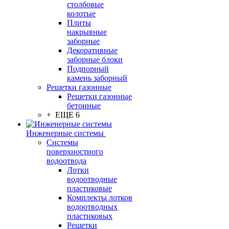
столбовые
колотые
Плиты
накрывные
заборные
Декоративные
заборные блоки
Подпорный
камень заборный
Решетки газонные
Решетки газонные
бетонные
+ ЕЩЕ 6
Инженерные системы
Системы
поверхностного
водоотвода
Лотки
водоотводные
пластиковые
Комплекты лотков
водоотводных
пластиковых
Решетки