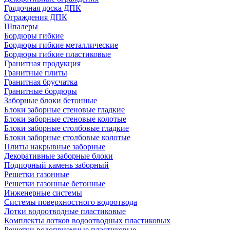
Грядочная доска ДПК
Ограждения ДПК
Шпалеры
Бордюры гибкие
Бордюры гибкие металлические
Бордюры гибкие пластиковые
Гранитная продукция
Гранитные плиты
Гранитная брусчатка
Гранитные бордюры
Заборные блоки бетонные
Блоки заборные стеновые гладкие
Блоки заборные стеновые колотые
Блоки заборные столбовые гладкие
Блоки заборные столбовые колотые
Плиты накрывные заборные
Декоративные заборные блоки
Подпорный камень заборный
Решетки газонные
Решетки газонные бетонные
Инженерные системы
Системы поверхностного водоотвода
Лотки водоотводные пластиковые
Комплекты лотков водоотводных пластиковых
Решетки водоприемные пластиковые