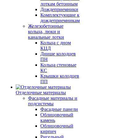
лоткам бетонным
Дождеприемники
Комплектующие к
дождеприемникам
Железобетонные
кольца, люки и
канальные лотки
Кольца с дном
КЦД
Днище колодцев
ПН
Кольца стеновые
КС
Крышки колодцев
ПП
Отделочные материалы
Фасадные материалы и
подсистемы
Фасадные панели
Облицовочный
камень
Облицовочный
кирпич
Ригельный