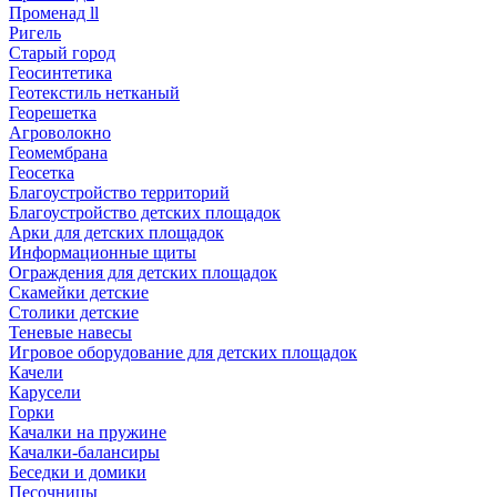
Променад ll
Ригель
Старый город
Геосинтетика
Геотекстиль нетканый
Георешетка
Агроволокно
Геомембрана
Геосетка
Благоустройство территорий
Благоустройство детских площадок
Арки для детских площадок
Информационные щиты
Ограждения для детских площадок
Скамейки детские
Столики детские
Теневые навесы
Игровое оборудование для детских площадок
Качели
Карусели
Горки
Качалки на пружине
Качалки-балансиры
Беседки и домики
Песочницы