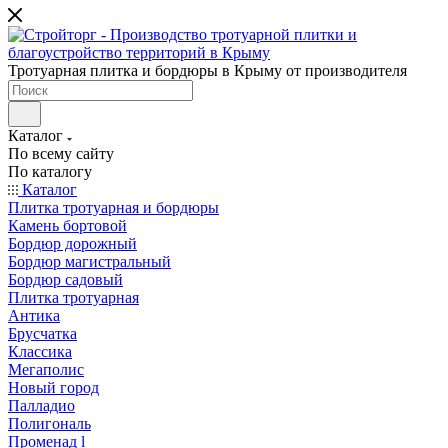
Тротуарная плитка и бордюры в Крыму от производителя
Каталог
По всему сайту
По каталогу
Каталог
Плитка тротуарная и бордюры
Камень бортовой
Бордюр дорожный
Бордюр магистральный
Бордюр садовый
Плитка тротуарная
Антика
Брусчатка
Классика
Мегаполис
Новый город
Палладио
Полигональ
Променад l