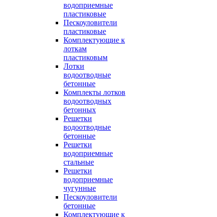
водоприемные
пластиковые
Пескоуловители
пластиковые
Комплектующие к
лоткам
пластиковым
Лотки
водоотводные
бетонные
Комплекты лотков
водоотводных
бетонных
Решетки
водоотводные
бетонные
Решетки
водоприемные
стальные
Решетки
водоприемные
чугунные
Пескоуловители
бетонные
Комплектующие к