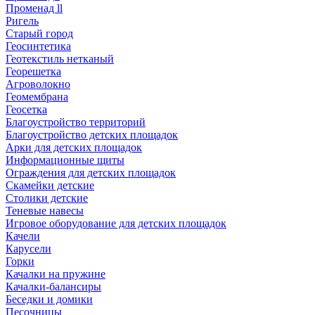
Променад ll
Ригель
Старый город
Геосинтетика
Геотекстиль нетканый
Георешетка
Агроволокно
Геомембрана
Геосетка
Благоустройство территорий
Благоустройство детских площадок
Арки для детских площадок
Информационные щиты
Ограждения для детских площадок
Скамейки детские
Столики детские
Теневые навесы
Игровое оборудование для детских площадок
Качели
Карусели
Горки
Качалки на пружине
Качалки-балансиры
Беседки и домики
Песочницы