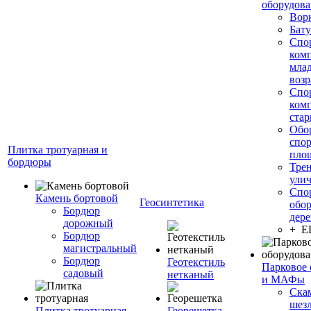
оборудов
Вор
Бату
Спо
ком
мла
возр
Спо
ком
стар
Обо
спо
Плитка тротуарная и
пло
бордюры
Тре
ули
Спо
Камень бортовой
Геосинтетика
обор
Бордюр
дере
дорожный
+ 
Бордюр
магистральный
Бордюр
Геотекстиль
Парковое 
садовый
нетканый
и МАФы
Ска
шез
Плитка тротуарная
Георешетка