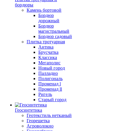
бордюры
Камень бортовой
Бордюр
дорожный
Бордюр
магистральный
Бордюр садовый
Плитка тротуарная
Антика
Брусчатка
Классика
Мегаполис
Новый город
Палладио
Полигональ
Променад l
Променад ll
Ригель
Старый город
Геосинтетика
Геотекстиль нетканый
Георешетка
Агроволокно