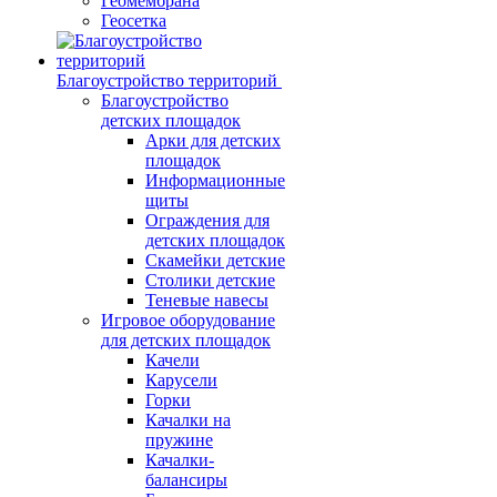
Геомембрана
Геосетка
Благоустройство территорий
Благоустройство
детских площадок
Арки для детских
площадок
Информационные
щиты
Ограждения для
детских площадок
Скамейки детские
Столики детские
Теневые навесы
Игровое оборудование
для детских площадок
Качели
Карусели
Горки
Качалки на
пружине
Качалки-
балансиры