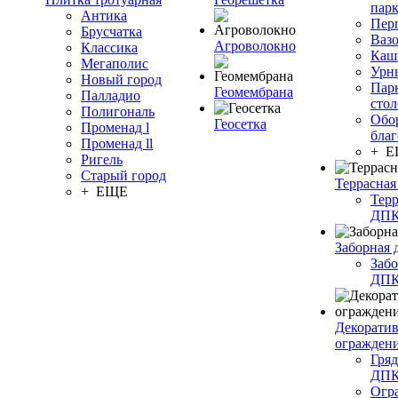
пар
Антика
Пер
Брусчатка
Ваз
Агроволокно
Классика
Каш
Мегаполис
Урн
Новый город
Пар
Геомембрана
Палладио
сто
Полигональ
Обо
Геосетка
Променад l
благ
Променад ll
+ 
Ригель
Старый город
Террасная
+ ЕЩЕ
Терр
ДП
Заборная 
Забо
ДП
Декорати
огражден
Гряд
ДП
Огр