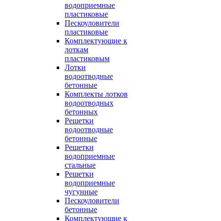
водоприемные
пластиковые
Пескоуловители
пластиковые
Комплектующие к
лоткам
пластиковым
Лотки
водоотводные
бетонные
Комплекты лотков
водоотводных
бетонных
Решетки
водоотводные
бетонные
Решетки
водоприемные
стальные
Решетки
водоприемные
чугунные
Пескоуловители
бетонные
Комплектующие к