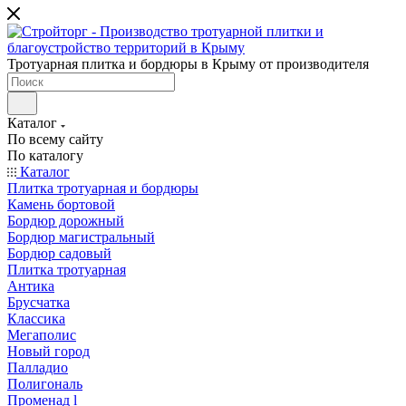
Тротуарная плитка и бордюры в Крыму от производителя
Каталог
По всему сайту
По каталогу
Каталог
Плитка тротуарная и бордюры
Камень бортовой
Бордюр дорожный
Бордюр магистральный
Бордюр садовый
Плитка тротуарная
Антика
Брусчатка
Классика
Мегаполис
Новый город
Палладио
Полигональ
Променад l