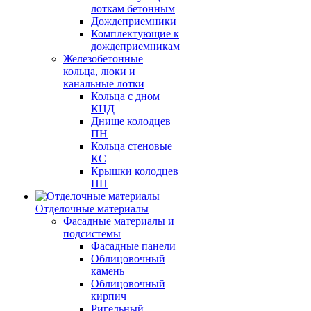
лоткам бетонным
Дождеприемники
Комплектующие к
дождеприемникам
Железобетонные
кольца, люки и
канальные лотки
Кольца с дном
КЦД
Днище колодцев
ПН
Кольца стеновые
КС
Крышки колодцев
ПП
Отделочные материалы
Фасадные материалы и
подсистемы
Фасадные панели
Облицовочный
камень
Облицовочный
кирпич
Ригельный