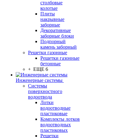
столбовые
колотые
Плиты
накрывные
заборные
Декоративные
заборные блоки
Подпорный
камень заборный
Решетки газонные
Решетки газонные
бетонные
+ ЕЩЕ 6
Инженерные системы
Системы
поверхностного
водоотвода
Лотки
водоотводные
пластиковые
Комплекты лотков
водоотводных
пластиковых
Решетки