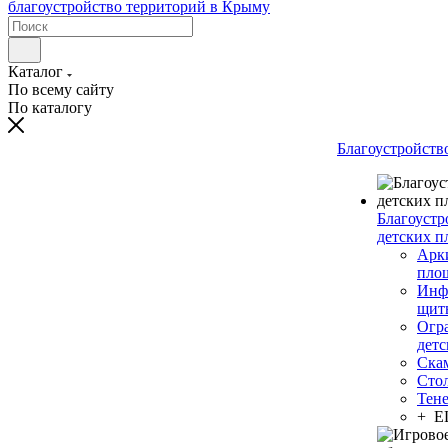
Каталог
По всему сайту
По каталогу
Благоустройств
Благоустр
детских п
Арки
пло
Инф
щит
Огр
дет
Ска
Сто
Тен
+ 