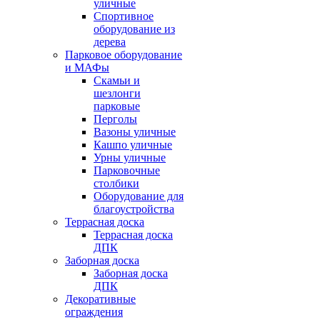
уличные
Спортивное
оборудование из
дерева
Парковое оборудование
и МАФы
Скамьи и
шезлонги
парковые
Перголы
Вазоны уличные
Кашпо уличные
Урны уличные
Парковочные
столбики
Оборудование для
благоустройства
Террасная доска
Террасная доска
ДПК
Заборная доска
Заборная доска
ДПК
Декоративные
ограждения