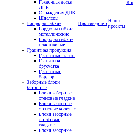
Грядочная доска
Ка
ДПК
Ограждения ДПК
Шпалеры
Наши
Бордюры гибкие
Производство
проекты
Бордюры гибкие
металлические
Бордюры гибкие
пластиковые
Гранитная продукция
Гранитные плиты
Гранитная
брусчатка
Гранитные
бордюры
Заборные блоки
бетонные
Блоки заборные
стеновые гладкие
Блоки заборные
стеновые колотые
Блоки заборные
столбовые
гладкие
Блоки заборные