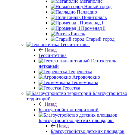
Мегаполис
Новый город
Палладио
Полигональ
Променад l
Променад ll
Ригель
Старый город
Геосинтетика
Назад
Геосинтетика
Геотекстиль
нетканый
Георешетка
Агроволокно
Геомембрана
Геосетка
Благоустройство
территорий
Назад
Благоустройство территорий
Благоустройство детских площадок
Назад
Благоустройство детских площадок