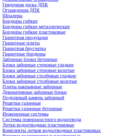
Грядочная доска ДПК
Ограждения ДПК
Шпалеры
Бордюры гибкие
Бордюры гибкие металлические
Бордюры гибкие пластиковые
Гранитная продукция
Гранитные плиты
Гранитная брусчатка
Гранитные бордюры
Заборные блоки бетонные
Блоки заборные стеновые гладкие
Блоки заборные стеновые колотые
Блоки заборные столбовые гладкие
Блоки заборные столбовые колотые
Плиты накрывные заборные
Декоративные заборные блоки
Подпорный камень заборный
Решетки газонные
Решетки газонные бетонные
Инженерные системы
Системы поверхностного водоотвода
Лотки водоотводные пластиковые
Комплекты лотков водоотводных пластиковых
Решетки водоприемные пластиковые