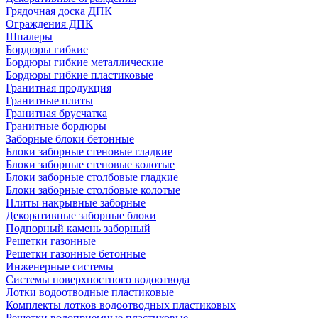
Грядочная доска ДПК
Ограждения ДПК
Шпалеры
Бордюры гибкие
Бордюры гибкие металлические
Бордюры гибкие пластиковые
Гранитная продукция
Гранитные плиты
Гранитная брусчатка
Гранитные бордюры
Заборные блоки бетонные
Блоки заборные стеновые гладкие
Блоки заборные стеновые колотые
Блоки заборные столбовые гладкие
Блоки заборные столбовые колотые
Плиты накрывные заборные
Декоративные заборные блоки
Подпорный камень заборный
Решетки газонные
Решетки газонные бетонные
Инженерные системы
Системы поверхностного водоотвода
Лотки водоотводные пластиковые
Комплекты лотков водоотводных пластиковых
Решетки водоприемные пластиковые