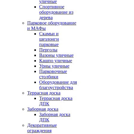
уличные
Спортивное
оборудование из
дерева
Парковое оборудование
и МАФы
Скамьи и
шезлонги
парковые
Перголы
Вазоны уличные
Кашпо уличные
Урны уличные
Парковочные
столбики
Оборудование для
благоустройства
Террасная доска
Террасная доска
ДПК
Заборная доска
Заборная доска
ДПК
Декоративные
ограждения