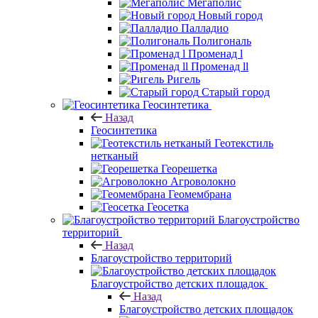
Мегаполис
Новый город
Палладио
Полигональ
Променад l
Променад ll
Ригель
Старый город
Геосинтетика
Назад
Геосинтетика
Геотекстиль
нетканый
Георешетка
Агроволокно
Геомембрана
Геосетка
Благоустройство
территорий
Назад
Благоустройство территорий
Благоустройство детских площадок
Назад
Благоустройство детских площадок