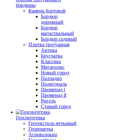
бордюры
Камень бортовой
Бордюр
дорожный
Бордюр
магистральный
Бордюр садовый
Плитка тротуарная
Антика
Брусчатка
Классика
Мегаполис
Новый город
Палладио
Полигональ
Променад l
Променад ll
Ригель
Старый город
Геосинтетика
Геотекстиль нетканый
Георешетка
Агроволокно