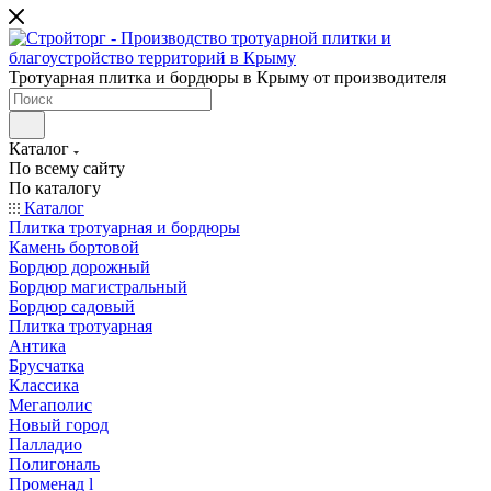
Тротуарная плитка и бордюры в Крыму от производителя
Каталог
По всему сайту
По каталогу
Каталог
Плитка тротуарная и бордюры
Камень бортовой
Бордюр дорожный
Бордюр магистральный
Бордюр садовый
Плитка тротуарная
Антика
Брусчатка
Классика
Мегаполис
Новый город
Палладио
Полигональ
Променад l