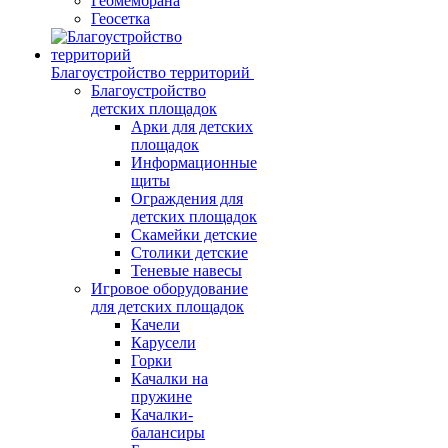
Геомембрана
Геосетка
Благоустройство территорий
Благоустройство
детских площадок
Арки для детских
площадок
Информационные
щиты
Ограждения для
детских площадок
Скамейки детские
Столики детские
Теневые навесы
Игровое оборудование
для детских площадок
Качели
Карусели
Горки
Качалки на
пружине
Качалки-
балансиры