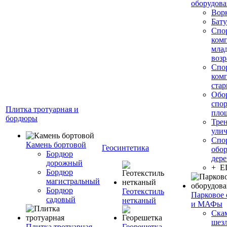
оборудов
Вор
Бату
Спо
ком
мла
возр
Спо
ком
стар
Обо
спо
Плитка тротуарная и
пло
бордюры
Тре
ули
Спо
Камень бортовой
Геосинтетика
обор
Бордюр
дере
дорожный
+ 
Бордюр
магистральный
Бордюр
Геотекстиль
Парковое 
садовый
нетканый
и МАФы
Ска
шез
Плитка тротуарная
Георешетка