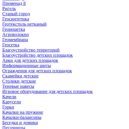
Променад ll
Ригель
Старый город
Геосинтетика
Геотекстиль нетканый
Георешетка
Агроволокно
Геомембрана
Геосетка
Благоустройство территорий
Благоустройство детских площадок
Арки для детских площадок
Информационные щиты
Ограждения для детских площадок
Скамейки детские
Столики детские
Теневые навесы
Игровое оборудование для детских площадок
Качели
Карусели
Горки
Качалки на пружине
Качалки-балансиры
Беседки и домики
Песочницы