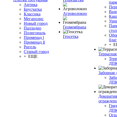
пар
Антика
Пер
Брусчатка
Ваз
Агроволокно
Классика
Каш
Мегаполис
Урн
Новый город
Пар
Геомембрана
Палладио
сто
Полигональ
Обо
Геосетка
Променад l
благ
Променад ll
+ 
Ригель
Старый город
Террасная
+ ЕЩЕ
Терр
ДП
Заборная 
Забо
ДП
Декорати
огражден
Гряд
ДП
Огр