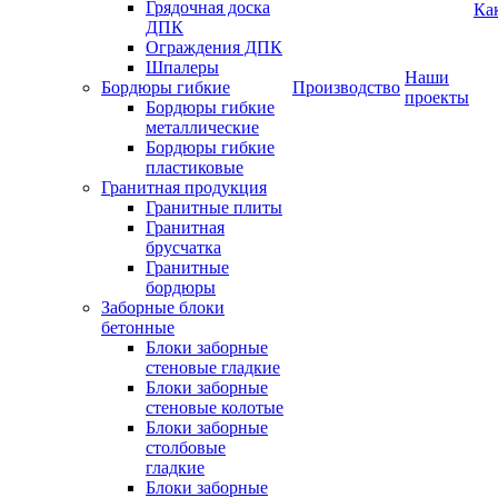
Грядочная доска
Ка
ДПК
Ограждения ДПК
Шпалеры
Наши
Бордюры гибкие
Производство
проекты
Бордюры гибкие
металлические
Бордюры гибкие
пластиковые
Гранитная продукция
Гранитные плиты
Гранитная
брусчатка
Гранитные
бордюры
Заборные блоки
бетонные
Блоки заборные
стеновые гладкие
Блоки заборные
стеновые колотые
Блоки заборные
столбовые
гладкие
Блоки заборные