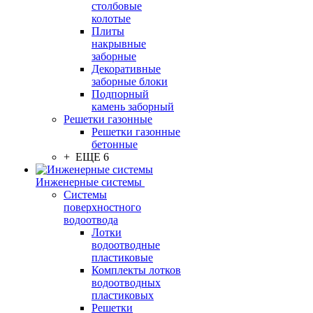
столбовые
колотые
Плиты
накрывные
заборные
Декоративные
заборные блоки
Подпорный
камень заборный
Решетки газонные
Решетки газонные
бетонные
+ ЕЩЕ 6
Инженерные системы
Системы
поверхностного
водоотвода
Лотки
водоотводные
пластиковые
Комплекты лотков
водоотводных
пластиковых
Решетки