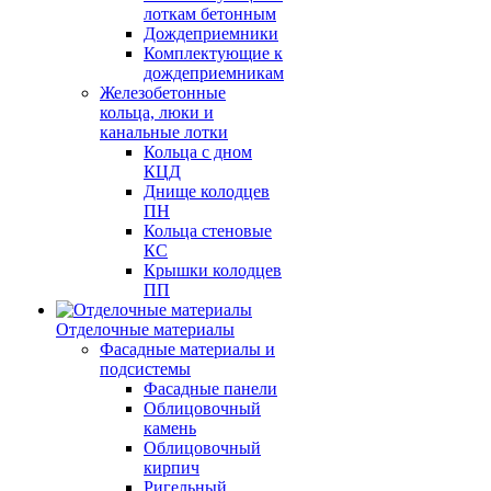
лоткам бетонным
Дождеприемники
Комплектующие к
дождеприемникам
Железобетонные
кольца, люки и
канальные лотки
Кольца с дном
КЦД
Днище колодцев
ПН
Кольца стеновые
КС
Крышки колодцев
ПП
Отделочные материалы
Фасадные материалы и
подсистемы
Фасадные панели
Облицовочный
камень
Облицовочный
кирпич
Ригельный