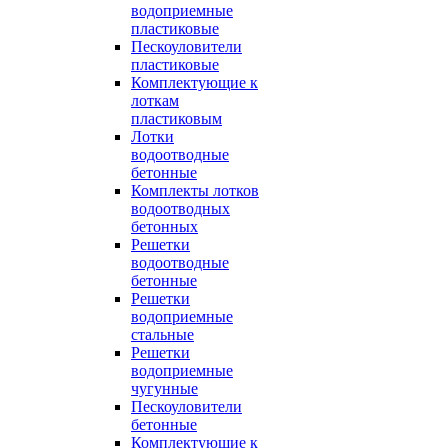
водоприемные
пластиковые
Пескоуловители
пластиковые
Комплектующие к
лоткам
пластиковым
Лотки
водоотводные
бетонные
Комплекты лотков
водоотводных
бетонных
Решетки
водоотводные
бетонные
Решетки
водоприемные
стальные
Решетки
водоприемные
чугунные
Пескоуловители
бетонные
Комплектующие к