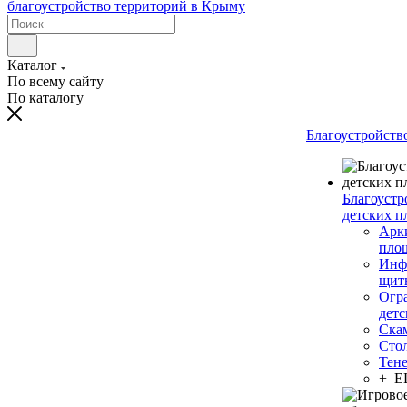
Каталог
По всему сайту
По каталогу
Благоустройств
Благоустр
детских п
Арки
пло
Инф
щит
Огр
дет
Ска
Сто
Тен
+ 