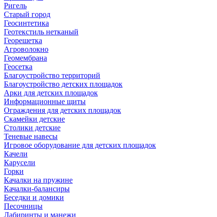
Ригель
Старый город
Геосинтетика
Геотекстиль нетканый
Георешетка
Агроволокно
Геомембрана
Геосетка
Благоустройство территорий
Благоустройство детских площадок
Арки для детских площадок
Информационные щиты
Ограждения для детских площадок
Скамейки детские
Столики детские
Теневые навесы
Игровое оборудование для детских площадок
Качели
Карусели
Горки
Качалки на пружине
Качалки-балансиры
Беседки и домики
Песочницы
Лабиринты и манежи