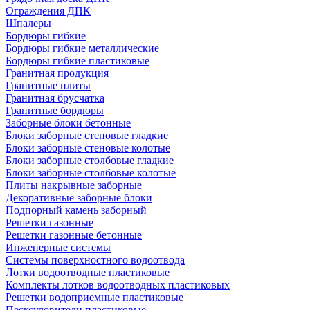
Ограждения ДПК
Шпалеры
Бордюры гибкие
Бордюры гибкие металлические
Бордюры гибкие пластиковые
Гранитная продукция
Гранитные плиты
Гранитная брусчатка
Гранитные бордюры
Заборные блоки бетонные
Блоки заборные стеновые гладкие
Блоки заборные стеновые колотые
Блоки заборные столбовые гладкие
Блоки заборные столбовые колотые
Плиты накрывные заборные
Декоративные заборные блоки
Подпорный камень заборный
Решетки газонные
Решетки газонные бетонные
Инженерные системы
Системы поверхностного водоотвода
Лотки водоотводные пластиковые
Комплекты лотков водоотводных пластиковых
Решетки водоприемные пластиковые
Пескоуловители пластиковые