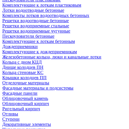
Комплектующие к лоткам пластиковым
Лотки водоотводные бетонные
Комплекты лотков водоотводных бетонных
Решетки водоотводные бетонные
Решетки водоприемные стальные
Решетки водоприемные чугунные
Пескоуловители бетонные
Комплектующие к лоткам бетонным
Дождеприемники
Комплектующие к дождеприемникам
Железобетонные кольца, люки и канальные лотки
Кольца с дном КЦД
Днище колодцев ПН
Кольца стеновые КС
Крышки колодцев ПП
Отделочные материалы
Фасадные материалы и подсистемы
Фасадные панели
Облицовочный камень
Облицовочный кирпич
Ригельный кирпич
Отливы
Ступени
Декоративные элементы