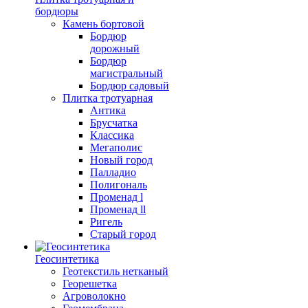
бордюры
Камень бортовой
Бордюр
дорожный
Бордюр
магистральный
Бордюр садовый
Плитка тротуарная
Антика
Брусчатка
Классика
Мегаполис
Новый город
Палладио
Полигональ
Променад l
Променад ll
Ригель
Старый город
Геосинтетика
Геотекстиль нетканый
Георешетка
Агроволокно