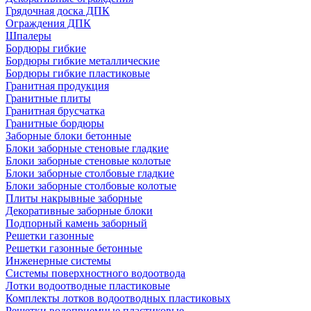
Грядочная доска ДПК
Ограждения ДПК
Шпалеры
Бордюры гибкие
Бордюры гибкие металлические
Бордюры гибкие пластиковые
Гранитная продукция
Гранитные плиты
Гранитная брусчатка
Гранитные бордюры
Заборные блоки бетонные
Блоки заборные стеновые гладкие
Блоки заборные стеновые колотые
Блоки заборные столбовые гладкие
Блоки заборные столбовые колотые
Плиты накрывные заборные
Декоративные заборные блоки
Подпорный камень заборный
Решетки газонные
Решетки газонные бетонные
Инженерные системы
Системы поверхностного водоотвода
Лотки водоотводные пластиковые
Комплекты лотков водоотводных пластиковых
Решетки водоприемные пластиковые