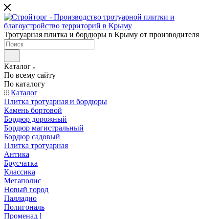
Тротуарная плитка и бордюры в Крыму от производителя
Каталог
По всему сайту
По каталогу
Каталог
Плитка тротуарная и бордюры
Камень бортовой
Бордюр дорожный
Бордюр магистральный
Бордюр садовый
Плитка тротуарная
Антика
Брусчатка
Классика
Мегаполис
Новый город
Палладио
Полигональ
Променад l