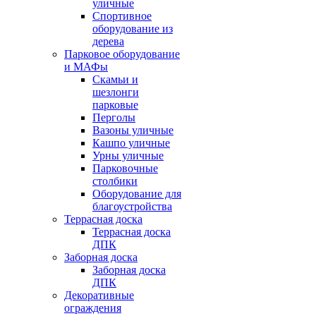
уличные
Спортивное
оборудование из
дерева
Парковое оборудование
и МАФы
Скамьи и
шезлонги
парковые
Перголы
Вазоны уличные
Кашпо уличные
Урны уличные
Парковочные
столбики
Оборудование для
благоустройства
Террасная доска
Террасная доска
ДПК
Заборная доска
Заборная доска
ДПК
Декоративные
ограждения