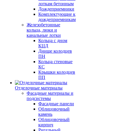
лоткам бетонным
Дождеприемники
Комплектующие к
дождеприемникам
Железобетонные
кольца, люки и
канальные лотки
Кольца с дном
КЦД
Днище колодцев
ПН
Кольца стеновые
КС
Крышки колодцев
ПП
Отделочные материалы
Фасадные материалы и
подсистемы
Фасадные панели
Облицовочный
камень
Облицовочный
кирпич
Ригельный