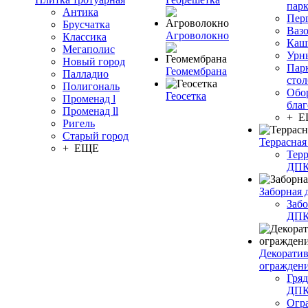
пар
Антика
Пер
Брусчатка
Ваз
Агроволокно
Классика
Каш
Мегаполис
Урн
Новый город
Пар
Геомембрана
Палладио
сто
Полигональ
Обо
Геосетка
Променад l
благ
Променад ll
+ 
Ригель
Старый город
Террасная
+ ЕЩЕ
Терр
ДП
Заборная 
Забо
ДП
Декорати
огражден
Гряд
ДП
Огр