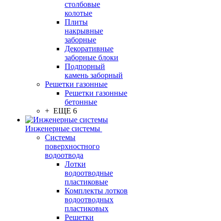
столбовые
колотые
Плиты
накрывные
заборные
Декоративные
заборные блоки
Подпорный
камень заборный
Решетки газонные
Решетки газонные
бетонные
+ ЕЩЕ 6
Инженерные системы
Системы
поверхностного
водоотвода
Лотки
водоотводные
пластиковые
Комплекты лотков
водоотводных
пластиковых
Решетки