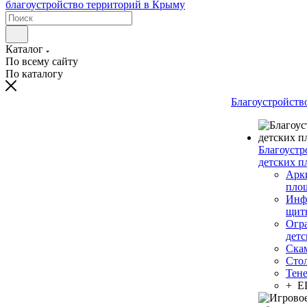
Каталог
По всему сайту
По каталогу
Благоустройств
Благоустр
детских п
Арки
пло
Инф
щит
Огр
дет
Ска
Сто
Тен
+ 