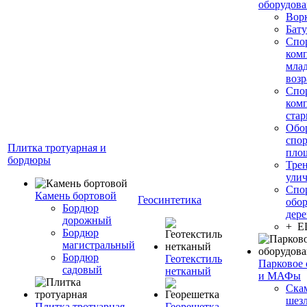
оборудов
Вор
Бату
Спо
ком
мла
возр
Спо
ком
стар
Обо
спо
Плитка тротуарная и
пло
бордюры
Тре
ули
Спо
Камень бортовой
Геосинтетика
обор
Бордюр
дере
дорожный
+ 
Бордюр
магистральный
Бордюр
Геотекстиль
Парковое 
садовый
нетканый
и МАФы
Ска
шез
Плитка тротуарная
Георешетка