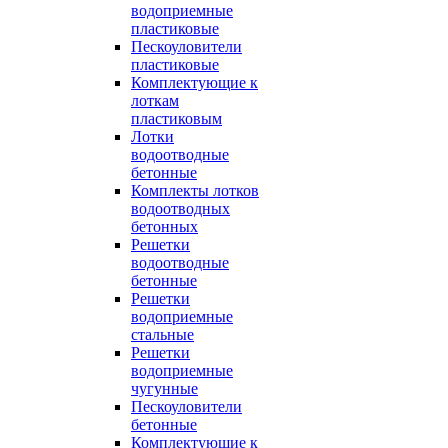
водоприемные
пластиковые
Пескоуловители
пластиковые
Комплектующие к
лоткам
пластиковым
Лотки
водоотводные
бетонные
Комплекты лотков
водоотводных
бетонных
Решетки
водоотводные
бетонные
Решетки
водоприемные
стальные
Решетки
водоприемные
чугунные
Пескоуловители
бетонные
Комплектующие к