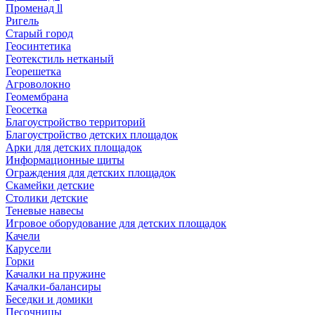
Променад ll
Ригель
Старый город
Геосинтетика
Геотекстиль нетканый
Георешетка
Агроволокно
Геомембрана
Геосетка
Благоустройство территорий
Благоустройство детских площадок
Арки для детских площадок
Информационные щиты
Ограждения для детских площадок
Скамейки детские
Столики детские
Теневые навесы
Игровое оборудование для детских площадок
Качели
Карусели
Горки
Качалки на пружине
Качалки-балансиры
Беседки и домики
Песочницы