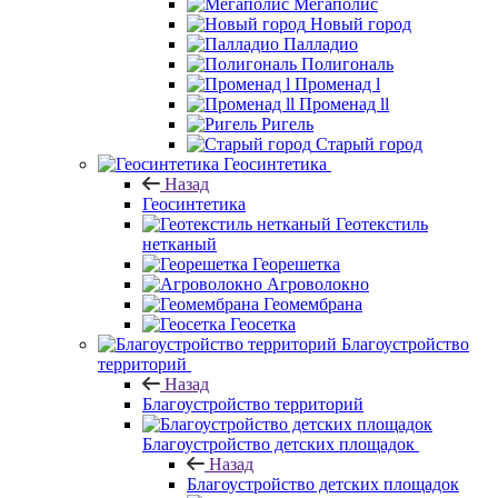
Мегаполис
Новый город
Палладио
Полигональ
Променад l
Променад ll
Ригель
Старый город
Геосинтетика
Назад
Геосинтетика
Геотекстиль
нетканый
Георешетка
Агроволокно
Геомембрана
Геосетка
Благоустройство
территорий
Назад
Благоустройство территорий
Благоустройство детских площадок
Назад
Благоустройство детских площадок