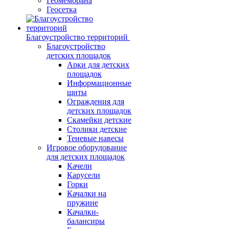
Геомембрана
Геосетка
Благоустройство территорий
Благоустройство
детских площадок
Арки для детских
площадок
Информационные
щиты
Ограждения для
детских площадок
Скамейки детские
Столики детские
Теневые навесы
Игровое оборудование
для детских площадок
Качели
Карусели
Горки
Качалки на
пружине
Качалки-
балансиры