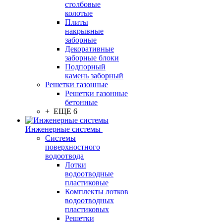
столбовые
колотые
Плиты
накрывные
заборные
Декоративные
заборные блоки
Подпорный
камень заборный
Решетки газонные
Решетки газонные
бетонные
+ ЕЩЕ 6
Инженерные системы
Системы
поверхностного
водоотвода
Лотки
водоотводные
пластиковые
Комплекты лотков
водоотводных
пластиковых
Решетки