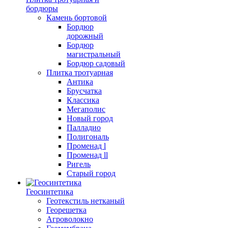
бордюры
Камень бортовой
Бордюр
дорожный
Бордюр
магистральный
Бордюр садовый
Плитка тротуарная
Антика
Брусчатка
Классика
Мегаполис
Новый город
Палладио
Полигональ
Променад l
Променад ll
Ригель
Старый город
Геосинтетика
Геотекстиль нетканый
Георешетка
Агроволокно