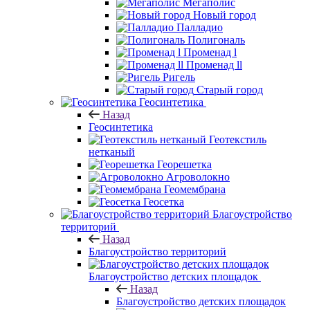
Мегаполис
Новый город
Палладио
Полигональ
Променад l
Променад ll
Ригель
Старый город
Геосинтетика
Назад
Геосинтетика
Геотекстиль
нетканый
Георешетка
Агроволокно
Геомембрана
Геосетка
Благоустройство
территорий
Назад
Благоустройство территорий
Благоустройство детских площадок
Назад
Благоустройство детских площадок