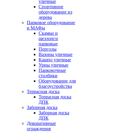
уличные
Спортивное
оборудование из
дерева
Парковое оборудование
и МАФы
Скамьи и
шезлонги
парковые
Перголы
Вазоны уличные
Кашпо уличные
Урны уличные
Парковочные
столбики
Оборудование для
благоустройства
Террасная доска
Террасная доска
ДПК
Заборная доска
Заборная доска
ДПК
Декоративные
ограждения