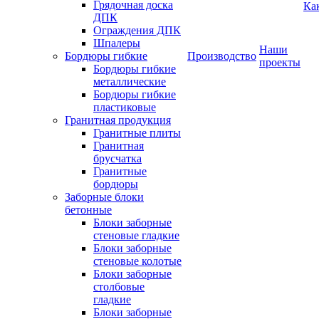
Грядочная доска
Ка
ДПК
Ограждения ДПК
Шпалеры
Наши
Бордюры гибкие
Производство
проекты
Бордюры гибкие
металлические
Бордюры гибкие
пластиковые
Гранитная продукция
Гранитные плиты
Гранитная
брусчатка
Гранитные
бордюры
Заборные блоки
бетонные
Блоки заборные
стеновые гладкие
Блоки заборные
стеновые колотые
Блоки заборные
столбовые
гладкие
Блоки заборные