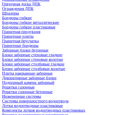
Грядочная доска ДПК
Ограждения ДПК
Шпалеры
Бордюры гибкие
Бордюры гибкие металлические
Бордюры гибкие пластиковые
Гранитная продукция
Гранитные плиты
Гранитная брусчатка
Гранитные бордюры
Заборные блоки бетонные
Блоки заборные стеновые гладкие
Блоки заборные стеновые колотые
Блоки заборные столбовые гладкие
Блоки заборные столбовые колотые
Плиты накрывные заборные
Декоративные заборные блоки
Подпорный камень заборный
Решетки газонные
Решетки газонные бетонные
Инженерные системы
Системы поверхностного водоотвода
Лотки водоотводные пластиковые
Комплекты лотков водоотводных пластиковых
Решетки водоприемные пластиковые