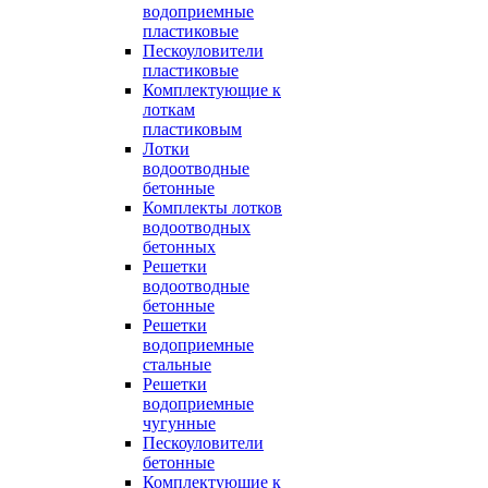
водоприемные
пластиковые
Пескоуловители
пластиковые
Комплектующие к
лоткам
пластиковым
Лотки
водоотводные
бетонные
Комплекты лотков
водоотводных
бетонных
Решетки
водоотводные
бетонные
Решетки
водоприемные
стальные
Решетки
водоприемные
чугунные
Пескоуловители
бетонные
Комплектующие к