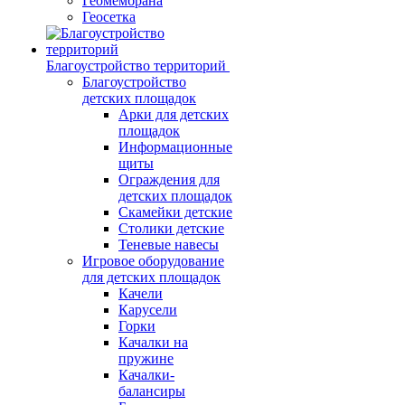
Геомембрана
Геосетка
Благоустройство территорий
Благоустройство
детских площадок
Арки для детских
площадок
Информационные
щиты
Ограждения для
детских площадок
Скамейки детские
Столики детские
Теневые навесы
Игровое оборудование
для детских площадок
Качели
Карусели
Горки
Качалки на
пружине
Качалки-
балансиры