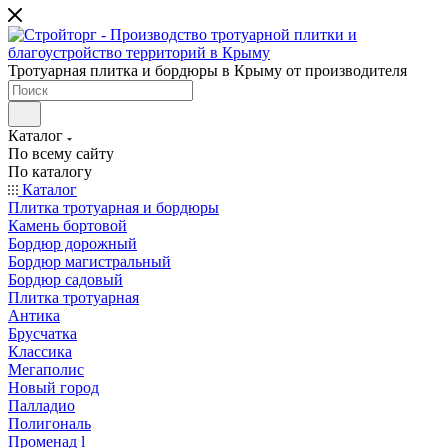
Тротуарная плитка и бордюры в Крыму от производителя
Каталог
По всему сайту
По каталогу
Каталог
Плитка тротуарная и бордюры
Камень бортовой
Бордюр дорожный
Бордюр магистральный
Бордюр садовый
Плитка тротуарная
Антика
Брусчатка
Классика
Мегаполис
Новый город
Палладио
Полигональ
Променад l