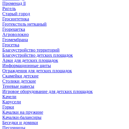
Променад ll
Ригель
Старый город
Геосинтетика
Геотекстиль нетканый
Георешетка
Агроволокно
Геомембрана
Геосетка
Благоустройство территорий
Благоустройство детских площадок
Арки для детских площадок
Информационные щиты
Ограждения для детских площадок
Скамейки детские
Столики детские
Теневые навесы
Игровое оборудование для детских площадок
Качели
Карусели
Горки
Качалки на пружине
Качалки-балансиры
Беседки и домики
Песочницы