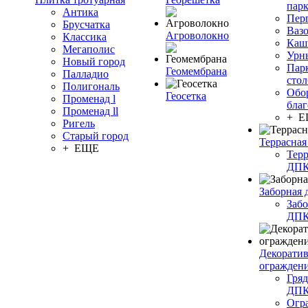
пар
Антика
Пер
Брусчатка
Ваз
Агроволокно
Классика
Каш
Мегаполис
Урн
Новый город
Пар
Геомембрана
Палладио
сто
Полигональ
Обо
Геосетка
Променад l
благ
Променад ll
+ 
Ригель
Старый город
Террасная
+ ЕЩЕ
Терр
ДП
Заборная 
Забо
ДП
Декорати
огражден
Гряд
ДП
Огр