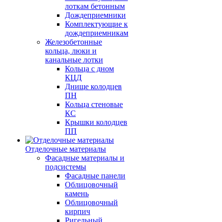
лоткам бетонным
Дождеприемники
Комплектующие к
дождеприемникам
Железобетонные
кольца, люки и
канальные лотки
Кольца с дном
КЦД
Днище колодцев
ПН
Кольца стеновые
КС
Крышки колодцев
ПП
Отделочные материалы
Фасадные материалы и
подсистемы
Фасадные панели
Облицовочный
камень
Облицовочный
кирпич
Ригельный