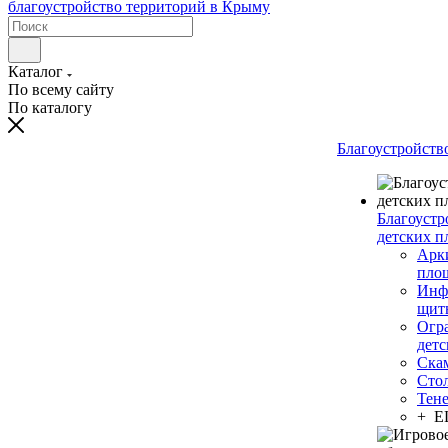
Каталог
По всему сайту
По каталогу
Благоустройств
Благоустр
детских п
Арки
пло
Инф
щит
Огр
дет
Ска
Сто
Тен
+ 