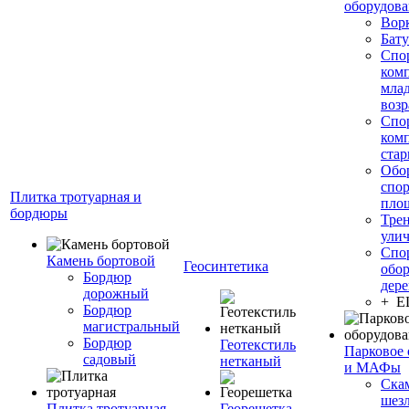
оборудов
Вор
Бату
Спо
ком
мла
возр
Спо
ком
стар
Обо
спо
Плитка тротуарная и
пло
бордюры
Тре
ули
Спо
Камень бортовой
Геосинтетика
обор
Бордюр
дере
дорожный
+ 
Бордюр
магистральный
Бордюр
Геотекстиль
Парковое 
садовый
нетканый
и МАФы
Ска
шез
Плитка тротуарная
Георешетка