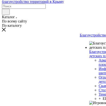
Каталог
По всему сайту
По каталогу
Благоустройств
Благоустр
детских п
Арки
пло
Инф
щит
Огр
дет
Ска
Сто
Тен
+ 