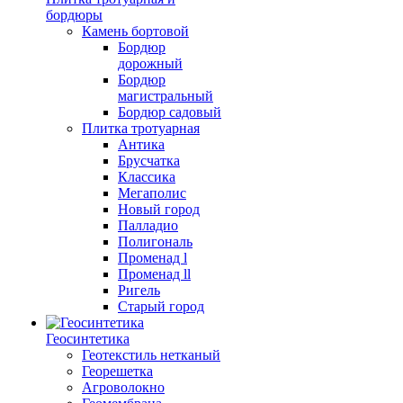
бордюры
Камень бортовой
Бордюр
дорожный
Бордюр
магистральный
Бордюр садовый
Плитка тротуарная
Антика
Брусчатка
Классика
Мегаполис
Новый город
Палладио
Полигональ
Променад l
Променад ll
Ригель
Старый город
Геосинтетика
Геотекстиль нетканый
Георешетка
Агроволокно