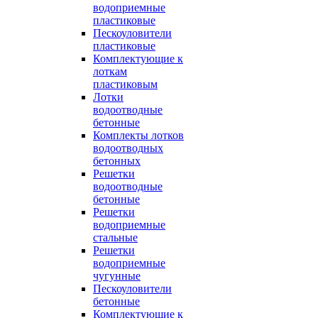
водоприемные
пластиковые
Пескоуловители
пластиковые
Комплектующие к
лоткам
пластиковым
Лотки
водоотводные
бетонные
Комплекты лотков
водоотводных
бетонных
Решетки
водоотводные
бетонные
Решетки
водоприемные
стальные
Решетки
водоприемные
чугунные
Пескоуловители
бетонные
Комплектующие к