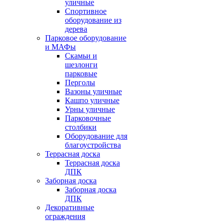
уличные
Спортивное
оборудование из
дерева
Парковое оборудование
и МАФы
Скамьи и
шезлонги
парковые
Перголы
Вазоны уличные
Кашпо уличные
Урны уличные
Парковочные
столбики
Оборудование для
благоустройства
Террасная доска
Террасная доска
ДПК
Заборная доска
Заборная доска
ДПК
Декоративные
ограждения