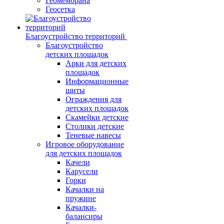
Геомембрана
Геосетка
Благоустройство территорий
Благоустройство
детских площадок
Арки для детских
площадок
Информационные
щиты
Ограждения для
детских площадок
Скамейки детские
Столики детские
Теневые навесы
Игровое оборудование
для детских площадок
Качели
Карусели
Горки
Качалки на
пружине
Качалки-
балансиры