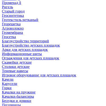
Променад ll
Ригель
Старый город
Геосинтетика
Геотекстиль нетканый
Георешетка
Агроволокно
Геомембрана
Геосетка
Благоустройство территорий
Благоустройство детских площадок
Арки для детских площадок
Информационные щиты
Ограждения для детских площадок
Скамейки детские
Столики детские
Теневые навесы
Игровое оборудование для детских площадок
Качели
Карусели
Горки
Качалки на пружине
Качалки-балансиры
Беседки и домики
Песочницы