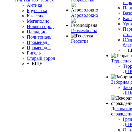
пар
Антика
Пер
Брусчатка
Ваз
Агроволокно
Классика
Каш
Мегаполис
Урн
Новый город
Пар
Геомембрана
Палладио
сто
Полигональ
Обо
Геосетка
Променад l
благ
Променад ll
+ 
Ригель
Старый город
Террасная
+ ЕЩЕ
Терр
ДП
Заборная 
Забо
ДП
Декорати
огражден
Гряд
ДП
Огр