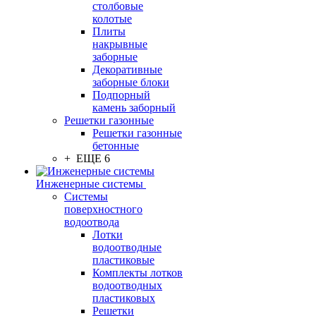
столбовые
колотые
Плиты
накрывные
заборные
Декоративные
заборные блоки
Подпорный
камень заборный
Решетки газонные
Решетки газонные
бетонные
+ ЕЩЕ 6
Инженерные системы
Системы
поверхностного
водоотвода
Лотки
водоотводные
пластиковые
Комплекты лотков
водоотводных
пластиковых
Решетки