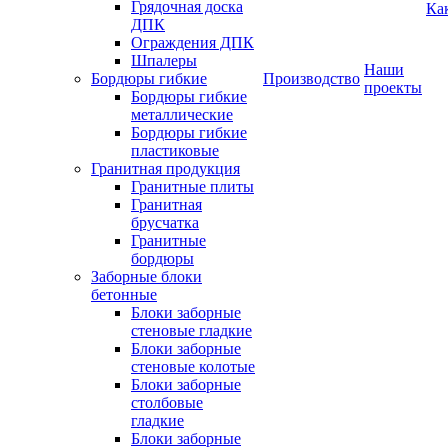
Грядочная доска
Ка
ДПК
Ограждения ДПК
Шпалеры
Наши
Бордюры гибкие
Производство
проекты
Бордюры гибкие
металлические
Бордюры гибкие
пластиковые
Гранитная продукция
Гранитные плиты
Гранитная
брусчатка
Гранитные
бордюры
Заборные блоки
бетонные
Блоки заборные
стеновые гладкие
Блоки заборные
стеновые колотые
Блоки заборные
столбовые
гладкие
Блоки заборные