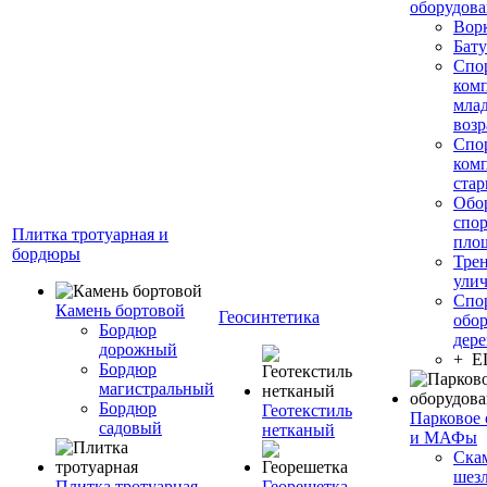
оборудов
Вор
Бату
Спо
ком
мла
возр
Спо
ком
стар
Обо
спо
Плитка тротуарная и
пло
бордюры
Тре
ули
Спо
Камень бортовой
Геосинтетика
обор
Бордюр
дере
дорожный
+ 
Бордюр
магистральный
Бордюр
Геотекстиль
Парковое 
садовый
нетканый
и МАФы
Ска
шез
Плитка тротуарная
Георешетка