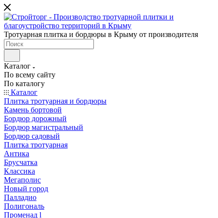
Тротуарная плитка и бордюры в Крыму от производителя
Каталог
По всему сайту
По каталогу
Каталог
Плитка тротуарная и бордюры
Камень бортовой
Бордюр дорожный
Бордюр магистральный
Бордюр садовый
Плитка тротуарная
Антика
Брусчатка
Классика
Мегаполис
Новый город
Палладио
Полигональ
Променад l