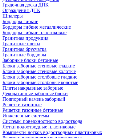
Грядочная доска ДПК
Ограждения ДПК
Шпалеры
Бордюры гибкие
Бордюры гибкие металлические
Бордюры гибкие пластиковые
Гранитная продукция
Гранитные плиты
Гранитная брусчатка
Гранитные бордюры
Заборные блоки бетонные
Блоки заборные стеновые гладкие
Блоки заборные стеновые колотые
Блоки заборные столбовые гладкие
Блоки заборные столбовые колотые
Плиты накрывные заборные
Декоративные заборные блоки
Подпорный камень заборный
Решетки газонные
Решетки газонные бетонные
Инженерные системы
Системы поверхностного водоотвода
Лотки водоотводные пластиковые
Комплекты лотков водоотводных пластиковых
Решетки водоприемные пластиковые