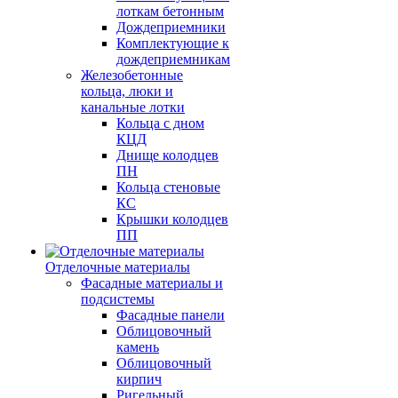
лоткам бетонным
Дождеприемники
Комплектующие к
дождеприемникам
Железобетонные
кольца, люки и
канальные лотки
Кольца с дном
КЦД
Днище колодцев
ПН
Кольца стеновые
КС
Крышки колодцев
ПП
Отделочные материалы
Фасадные материалы и
подсистемы
Фасадные панели
Облицовочный
камень
Облицовочный
кирпич
Ригельный