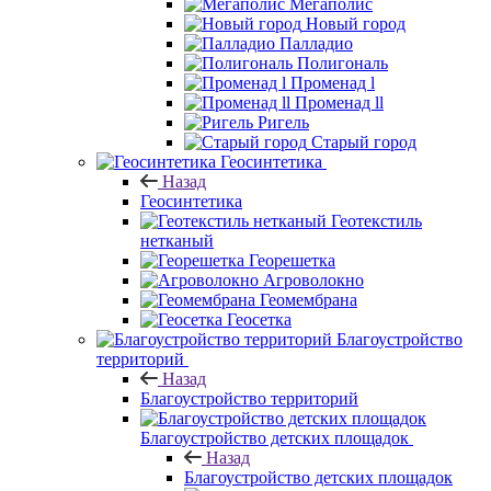
Мегаполис
Новый город
Палладио
Полигональ
Променад l
Променад ll
Ригель
Старый город
Геосинтетика
Назад
Геосинтетика
Геотекстиль
нетканый
Георешетка
Агроволокно
Геомембрана
Геосетка
Благоустройство
территорий
Назад
Благоустройство территорий
Благоустройство детских площадок
Назад
Благоустройство детских площадок