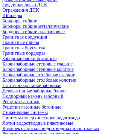
Грядочная доска ДПК
Ограждения ДПК
Шпалеры
Бордюры гибкие
Бордюры гибкие металлические
Бордюры гибкие пластиковые
Гранитная продукция
Гранитные плиты
Гранитная брусчатка
Гранитные бордюры
Заборные блоки бетонные
Блоки заборные стеновые гладкие
Блоки заборные стеновые колотые
Блоки заборные столбовые гладкие
Блоки заборные столбовые колотые
Плиты накрывные заборные
Декоративные заборные блоки
Подпорный камень заборный
Решетки газонные
Решетки газонные бетонные
Инженерные системы
Системы поверхностного водоотвода
Лотки водоотводные пластиковые
Комплекты лотков водоотводных пластиковых
Решетки водоприемные пластиковые