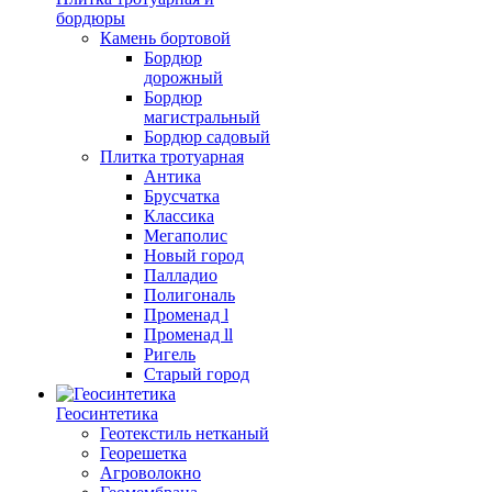
бордюры
Камень бортовой
Бордюр
дорожный
Бордюр
магистральный
Бордюр садовый
Плитка тротуарная
Антика
Брусчатка
Классика
Мегаполис
Новый город
Палладио
Полигональ
Променад l
Променад ll
Ригель
Старый город
Геосинтетика
Геотекстиль нетканый
Георешетка
Агроволокно