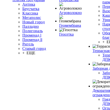
пар
Антика
Пер
Брусчатка
Ваз
Агроволокно
Классика
Каш
Мегаполис
Урн
Новый город
Пар
Геомембрана
Палладио
сто
Полигональ
Обо
Геосетка
Променад l
благ
Променад ll
+ 
Ригель
Старый город
Террасная
+ ЕЩЕ
Терр
ДП
Заборная 
Забо
ДП
Декорати
огражден
Гряд
ДП
Огр