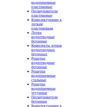
водоприемные
пластиковые
Пескоуловители
пластиковые
Комплектующие к
лоткам
пластиковым
Лотки
водоотводные
бетонные
Комплекты лотков
водоотводных
бетонных
Решетки
водоотводные
бетонные
Решетки
водоприемные
стальные
Решетки
водоприемные
чугунные
Пескоуловители
бетонные
Комплектующие к