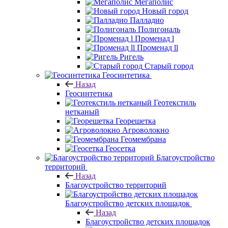
Мегаполис
Новый город
Палладио
Полигональ
Променад l
Променад ll
Ригель
Старый город
Геосинтетика
Назад
Геосинтетика
Геотекстиль
нетканый
Георешетка
Агроволокно
Геомембрана
Геосетка
Благоустройство
территорий
Назад
Благоустройство территорий
Благоустройство детских площадок
Назад
Благоустройство детских площадок