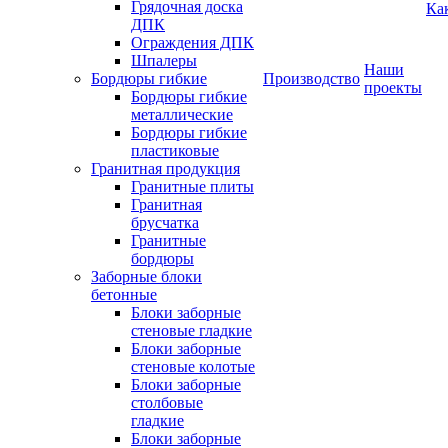
Грядочная доска
Ка
ДПК
Ограждения ДПК
Шпалеры
Наши
Бордюры гибкие
Производство
проекты
Бордюры гибкие
металлические
Бордюры гибкие
пластиковые
Гранитная продукция
Гранитные плиты
Гранитная
брусчатка
Гранитные
бордюры
Заборные блоки
бетонные
Блоки заборные
стеновые гладкие
Блоки заборные
стеновые колотые
Блоки заборные
столбовые
гладкие
Блоки заборные