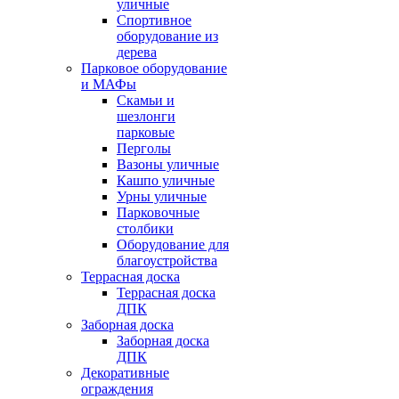
уличные
Спортивное
оборудование из
дерева
Парковое оборудование
и МАФы
Скамьи и
шезлонги
парковые
Перголы
Вазоны уличные
Кашпо уличные
Урны уличные
Парковочные
столбики
Оборудование для
благоустройства
Террасная доска
Террасная доска
ДПК
Заборная доска
Заборная доска
ДПК
Декоративные
ограждения