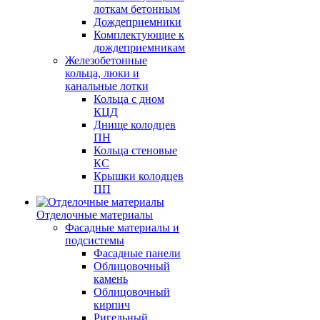
лоткам бетонным
Дождеприемники
Комплектующие к
дождеприемникам
Железобетонные
кольца, люки и
канальные лотки
Кольца с дном
КЦД
Днище колодцев
ПН
Кольца стеновые
КС
Крышки колодцев
ПП
Отделочные материалы
Фасадные материалы и
подсистемы
Фасадные панели
Облицовочный
камень
Облицовочный
кирпич
Ригельный