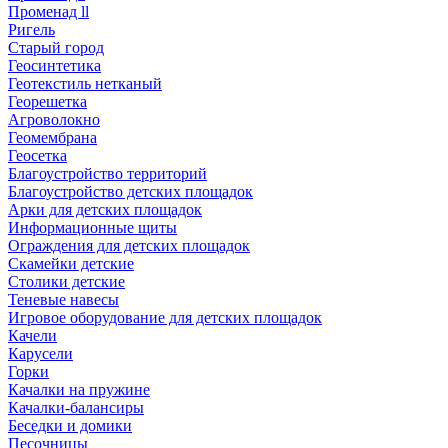
Променад ll
Ригель
Старый город
Геосинтетика
Геотекстиль нетканый
Георешетка
Агроволокно
Геомембрана
Геосетка
Благоустройство территорий
Благоустройство детских площадок
Арки для детских площадок
Информационные щиты
Ограждения для детских площадок
Скамейки детские
Столики детские
Теневые навесы
Игровое оборудование для детских площадок
Качели
Карусели
Горки
Качалки на пружине
Качалки-балансиры
Беседки и домики
Песочницы