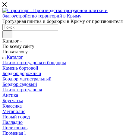
Тротуарная плитка и бордюры в Крыму от производителя
Каталог
По всему сайту
По каталогу
Каталог
Плитка тротуарная и бордюры
Камень бортовой
Бордюр дорожный
Бордюр магистральный
Бордюр садовый
Плитка тротуарная
Антика
Брусчатка
Классика
Мегаполис
Новый город
Палладио
Полигональ
Променад l