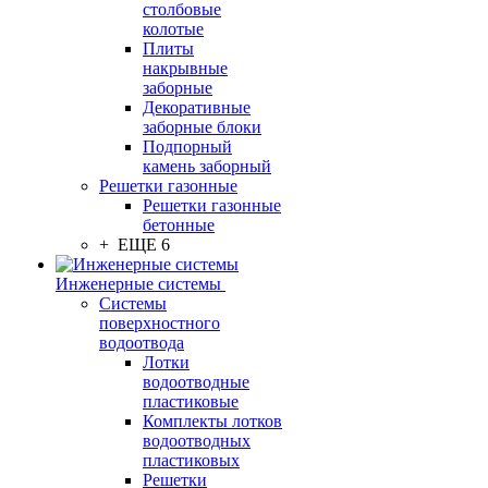
столбовые
колотые
Плиты
накрывные
заборные
Декоративные
заборные блоки
Подпорный
камень заборный
Решетки газонные
Решетки газонные
бетонные
+ ЕЩЕ 6
Инженерные системы
Системы
поверхностного
водоотвода
Лотки
водоотводные
пластиковые
Комплекты лотков
водоотводных
пластиковых
Решетки