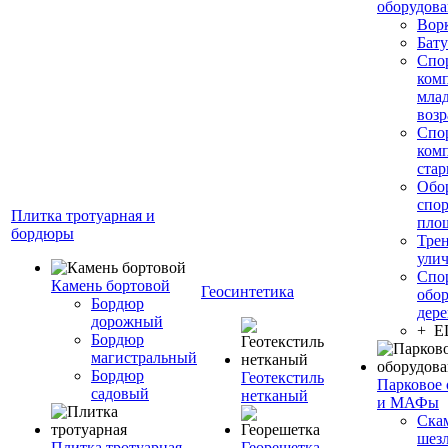
оборудов
Вор
Бату
Спо
ком
мла
возр
Спо
ком
стар
Обо
спо
Плитка тротуарная и
пло
бордюры
Тре
ули
Спо
Камень бортовой
Геосинтетика
обор
Бордюр
дере
дорожный
+ 
Бордюр
магистральный
Бордюр
Геотекстиль
Парковое 
садовый
нетканый
и МАФы
Ска
шез
Плитка тротуарная
Георешетка