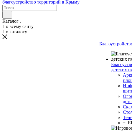
Каталог
По всему сайту
По каталогу
Благоустройств
Благоустр
детских п
Арки
пло
Инф
щит
Огр
дет
Ска
Сто
Тен
+ 