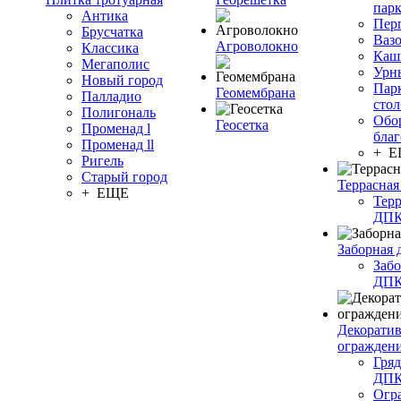
пар
Антика
Пер
Брусчатка
Ваз
Агроволокно
Классика
Каш
Мегаполис
Урн
Новый город
Пар
Геомембрана
Палладио
сто
Полигональ
Обо
Геосетка
Променад l
благ
Променад ll
+ 
Ригель
Старый город
Террасная
+ ЕЩЕ
Терр
ДП
Заборная 
Забо
ДП
Декорати
огражден
Гряд
ДП
Огр