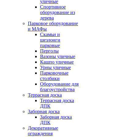
уличные
Спортивное
оборудование из
дерева
Парковое оборудование
и МАФы
Скамьи и
шезлонги
парковые
Перголы
Вазоны уличные
Кашпо уличные
Урны уличные
Парковочные
столбики
Оборудование для
благоустройства
Террасная доска
Террасная доска
ДПК
Заборная доска
Заборная доска
ДПК
Декоративные
ограждения