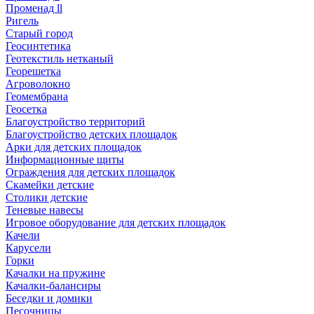
Променад ll
Ригель
Старый город
Геосинтетика
Геотекстиль нетканый
Георешетка
Агроволокно
Геомембрана
Геосетка
Благоустройство территорий
Благоустройство детских площадок
Арки для детских площадок
Информационные щиты
Ограждения для детских площадок
Скамейки детские
Столики детские
Теневые навесы
Игровое оборудование для детских площадок
Качели
Карусели
Горки
Качалки на пружине
Качалки-балансиры
Беседки и домики
Песочницы