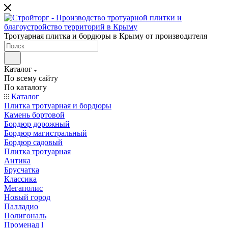
Тротуарная плитка и бордюры в Крыму от производителя
Каталог
По всему сайту
По каталогу
Каталог
Плитка тротуарная и бордюры
Камень бортовой
Бордюр дорожный
Бордюр магистральный
Бордюр садовый
Плитка тротуарная
Антика
Брусчатка
Классика
Мегаполис
Новый город
Палладио
Полигональ
Променад l