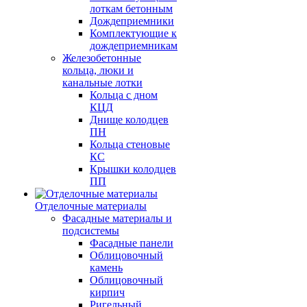
лоткам бетонным
Дождеприемники
Комплектующие к
дождеприемникам
Железобетонные
кольца, люки и
канальные лотки
Кольца с дном
КЦД
Днище колодцев
ПН
Кольца стеновые
КС
Крышки колодцев
ПП
Отделочные материалы
Фасадные материалы и
подсистемы
Фасадные панели
Облицовочный
камень
Облицовочный
кирпич
Ригельный