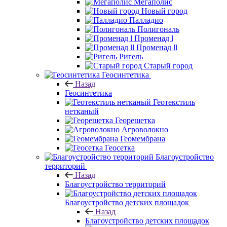
Мегаполис
Новый город
Палладио
Полигональ
Променад l
Променад ll
Ригель
Старый город
Геосинтетика
Назад
Геосинтетика
Геотекстиль
нетканый
Георешетка
Агроволокно
Геомембрана
Геосетка
Благоустройство
территорий
Назад
Благоустройство территорий
Благоустройство детских площадок
Назад
Благоустройство детских площадок