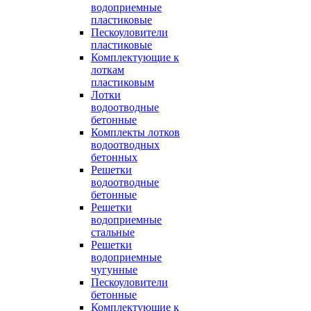
водоприемные
пластиковые
Пескоуловители
пластиковые
Комплектующие к
лоткам
пластиковым
Лотки
водоотводные
бетонные
Комплекты лотков
водоотводных
бетонных
Решетки
водоотводные
бетонные
Решетки
водоприемные
стальные
Решетки
водоприемные
чугунные
Пескоуловители
бетонные
Комплектующие к