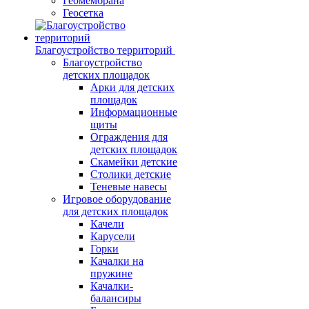
Геомембрана
Геосетка
Благоустройство территорий
Благоустройство
детских площадок
Арки для детских
площадок
Информационные
щиты
Ограждения для
детских площадок
Скамейки детские
Столики детские
Теневые навесы
Игровое оборудование
для детских площадок
Качели
Карусели
Горки
Качалки на
пружине
Качалки-
балансиры