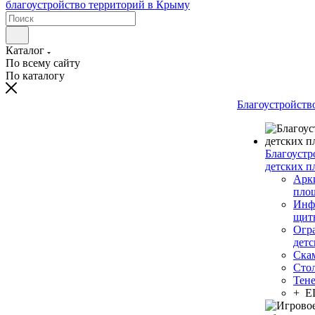
Каталог
По всему сайту
По каталогу
Благоустройств
Благоустр
детских п
Арки
пло
Инф
щит
Огр
дет
Ска
Сто
Тен
+ 