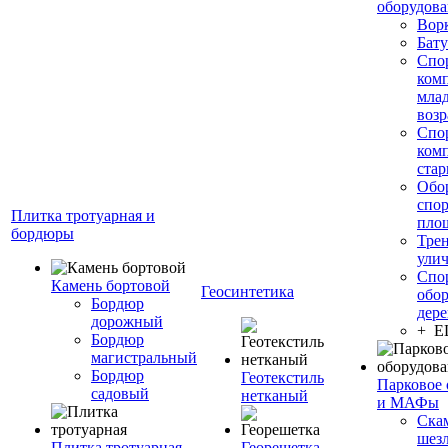
оборудов
Вор
Бату
Спо
ком
мла
возр
Спо
ком
стар
Обо
спо
Плитка тротуарная и
пло
бордюры
Тре
ули
Спо
Камень бортовой
Геосинтетика
обор
Бордюр
дере
дорожный
+ 
Бордюр
магистральный
Бордюр
Геотекстиль
Парковое 
садовый
нетканый
и МАФы
Ска
шез
Плитка тротуарная
Георешетка