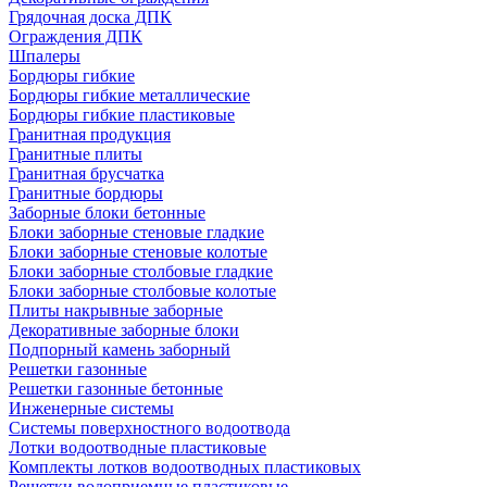
Грядочная доска ДПК
Ограждения ДПК
Шпалеры
Бордюры гибкие
Бордюры гибкие металлические
Бордюры гибкие пластиковые
Гранитная продукция
Гранитные плиты
Гранитная брусчатка
Гранитные бордюры
Заборные блоки бетонные
Блоки заборные стеновые гладкие
Блоки заборные стеновые колотые
Блоки заборные столбовые гладкие
Блоки заборные столбовые колотые
Плиты накрывные заборные
Декоративные заборные блоки
Подпорный камень заборный
Решетки газонные
Решетки газонные бетонные
Инженерные системы
Системы поверхностного водоотвода
Лотки водоотводные пластиковые
Комплекты лотков водоотводных пластиковых
Решетки водоприемные пластиковые