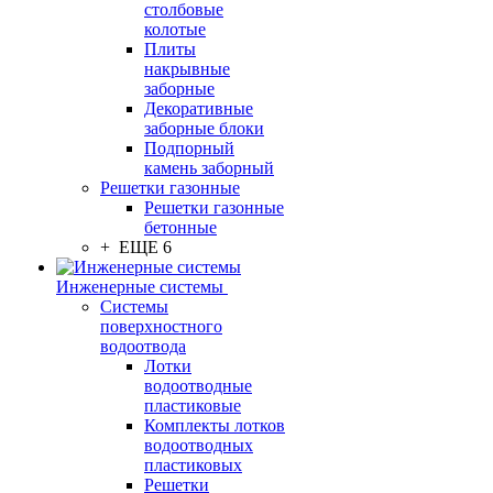
столбовые
колотые
Плиты
накрывные
заборные
Декоративные
заборные блоки
Подпорный
камень заборный
Решетки газонные
Решетки газонные
бетонные
+ ЕЩЕ 6
Инженерные системы
Системы
поверхностного
водоотвода
Лотки
водоотводные
пластиковые
Комплекты лотков
водоотводных
пластиковых
Решетки