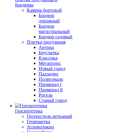
бордюры
Камень бортовой
Бордюр
дорожный
Бордюр
магистральный
Бордюр садовый
Плитка тротуарная
Антика
Брусчатка
Классика
Мегаполис
Новый город
Палладио
Полигональ
Променад l
Променад ll
Ригель
Старый город
Геосинтетика
Геотекстиль нетканый
Георешетка
Агроволокно