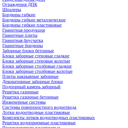
Ограждения ДПК
Шпалеры
Бордюры гибкие
Бордюры гибкие металлические
Бордюры гибкие пластиковые
Гранитная продукция
Гранитные плиты
Гранитная брусчатка
Гранитные бордюры
Заборные блоки бетонные
Блоки заборные стеновые гладкие
Блоки заборные стеновые колотые
Блоки заборные столбовые гладкие
Блоки заборные столбовые колотые
Плиты накрывные заборные
Декоративные заборные блоки
Подпорный камень заборный
Решетки газонные
Решетки газонные бетонные
Инженерные системы
Системы поверхностного водоотвода
Лотки водоотводные пластиковые
Комплекты лотков водоотводных пластиковых
Решетки водоприемные пластиковые
Пескоуловители пластиковые