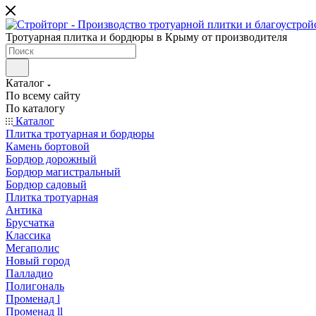
Тротуарная плитка и бордюры в Крыму от производителя
Каталог
По всему сайту
По каталогу
Каталог
Плитка тротуарная и бордюры
Камень бортовой
Бордюр дорожный
Бордюр магистральный
Бордюр садовый
Плитка тротуарная
Антика
Брусчатка
Классика
Мегаполис
Новый город
Палладио
Полигональ
Променад l
Променад ll