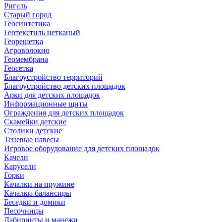
Ригель
Старый город
Геосинтетика
Геотекстиль нетканый
Георешетка
Агроволокно
Геомембрана
Геосетка
Благоустройство территорий
Благоустройство детских площадок
Арки для детских площадок
Информационные щиты
Ограждения для детских площадок
Скамейки детские
Столики детские
Теневые навесы
Игровое оборудование для детских площадок
Качели
Карусели
Горки
Качалки на пружине
Качалки-балансиры
Беседки и домики
Песочницы
Лабиринты и манежи