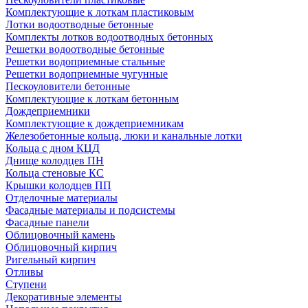
Комплектующие к лоткам пластиковым
Лотки водоотводные бетонные
Комплекты лотков водоотводных бетонных
Решетки водоотводные бетонные
Решетки водоприемные стальные
Решетки водоприемные чугунные
Пескоуловители бетонные
Комплектующие к лоткам бетонным
Дождеприемники
Комплектующие к дождеприемникам
Железобетонные кольца, люки и канальные лотки
Кольца с дном КЦД
Днище колодцев ПН
Кольца стеновые КС
Крышки колодцев ПП
Отделочные материалы
Фасадные материалы и подсистемы
Фасадные панели
Облицовочный камень
Облицовочный кирпич
Ригельный кирпич
Отливы
Ступени
Декоративные элементы