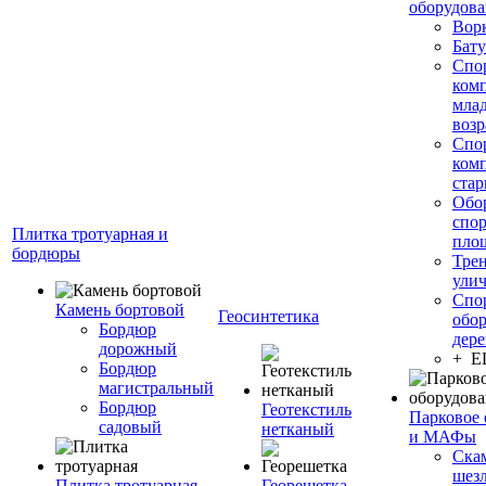
оборудов
Вор
Бату
Спо
ком
мла
возр
Спо
ком
стар
Обо
спо
Плитка тротуарная и
пло
бордюры
Тре
ули
Спо
Камень бортовой
Геосинтетика
обор
Бордюр
дере
дорожный
+ 
Бордюр
магистральный
Бордюр
Геотекстиль
Парковое 
садовый
нетканый
и МАФы
Ска
шез
Плитка тротуарная
Георешетка