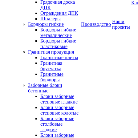
Грядочная доска
Ка
ДПК
Ограждения ДПК
Шпалеры
Наши
Бордюры гибкие
Производство
проекты
Бордюры гибкие
металлические
Бордюры гибкие
пластиковые
Гранитная продукция
Гранитные плиты
Гранитная
брусчатка
Гранитные
бордюры
Заборные блоки
бетонные
Блоки заборные
стеновые гладкие
Блоки заборные
стеновые колотые
Блоки заборные
столбовые
гладкие
Блоки заборные