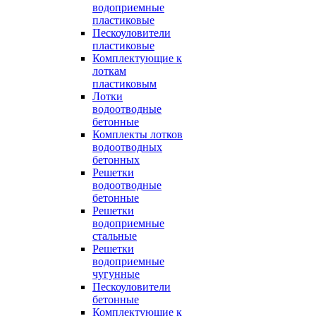
водоприемные
пластиковые
Пескоуловители
пластиковые
Комплектующие к
лоткам
пластиковым
Лотки
водоотводные
бетонные
Комплекты лотков
водоотводных
бетонных
Решетки
водоотводные
бетонные
Решетки
водоприемные
стальные
Решетки
водоприемные
чугунные
Пескоуловители
бетонные
Комплектующие к