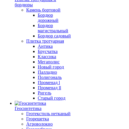
бордюры
Камень бортовой
Бордюр
дорожный
Бордюр
магистральный
Бордюр садовый
Плитка тротуарная
Антика
Брусчатка
Классика
Мегаполис
Новый город
Палладио
Полигональ
Променад l
Променад ll
Ригель
Старый город
Геосинтетика
Геотекстиль нетканый
Георешетка
Агроволокно