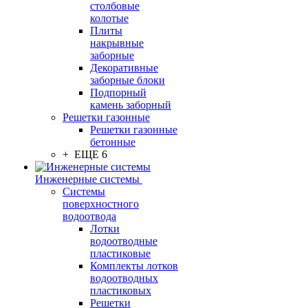
столбовые
колотые
Плиты
накрывные
заборные
Декоративные
заборные блоки
Подпорный
камень заборный
Решетки газонные
Решетки газонные
бетонные
+ ЕЩЕ 6
Инженерные системы
Системы
поверхностного
водоотвода
Лотки
водоотводные
пластиковые
Комплекты лотков
водоотводных
пластиковых
Решетки