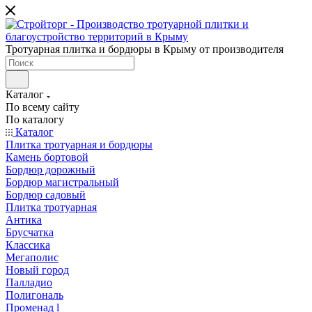
Тротуарная плитка и бордюры в Крыму от производителя
Каталог
По всему сайту
По каталогу
Каталог
Плитка тротуарная и бордюры
Камень бортовой
Бордюр дорожный
Бордюр магистральный
Бордюр садовый
Плитка тротуарная
Антика
Брусчатка
Классика
Мегаполис
Новый город
Палладио
Полигональ
Променад l