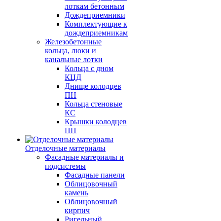
лоткам бетонным
Дождеприемники
Комплектующие к
дождеприемникам
Железобетонные
кольца, люки и
канальные лотки
Кольца с дном
КЦД
Днище колодцев
ПН
Кольца стеновые
КС
Крышки колодцев
ПП
Отделочные материалы
Фасадные материалы и
подсистемы
Фасадные панели
Облицовочный
камень
Облицовочный
кирпич
Ригельный