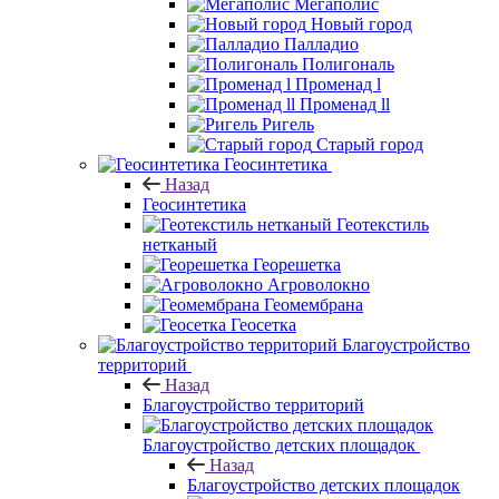
Мегаполис
Новый город
Палладио
Полигональ
Променад l
Променад ll
Ригель
Старый город
Геосинтетика
Назад
Геосинтетика
Геотекстиль
нетканый
Георешетка
Агроволокно
Геомембрана
Геосетка
Благоустройство
территорий
Назад
Благоустройство территорий
Благоустройство детских площадок
Назад
Благоустройство детских площадок