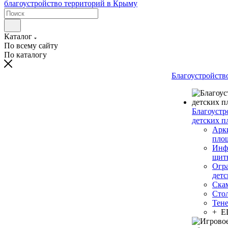
Каталог
По всему сайту
По каталогу
Благоустройств
Благоустр
детских п
Арки
пло
Инф
щит
Огр
дет
Ска
Сто
Тен
+ 