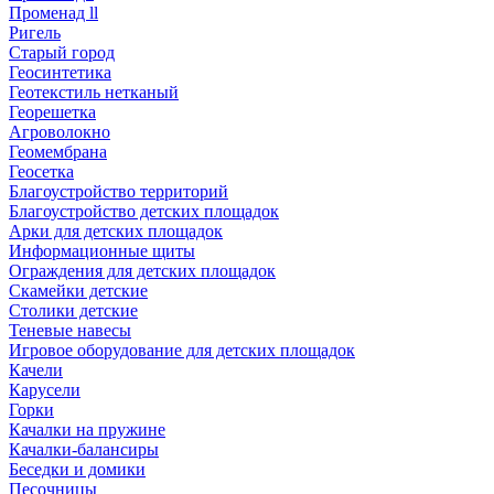
Променад ll
Ригель
Старый город
Геосинтетика
Геотекстиль нетканый
Георешетка
Агроволокно
Геомембрана
Геосетка
Благоустройство территорий
Благоустройство детских площадок
Арки для детских площадок
Информационные щиты
Ограждения для детских площадок
Скамейки детские
Столики детские
Теневые навесы
Игровое оборудование для детских площадок
Качели
Карусели
Горки
Качалки на пружине
Качалки-балансиры
Беседки и домики
Песочницы