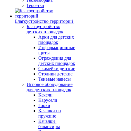
Геомембрана
Геосетка
Благоустройство территорий
Благоустройство
детских площадок
Арки для детских
площадок
Информационные
щиты
Ограждения для
детских площадок
Скамейки детские
Столики детские
Теневые навесы
Игровое оборудование
для детских площадок
Качели
Карусели
Горки
Качалки на
пружине
Качалки-
балансиры