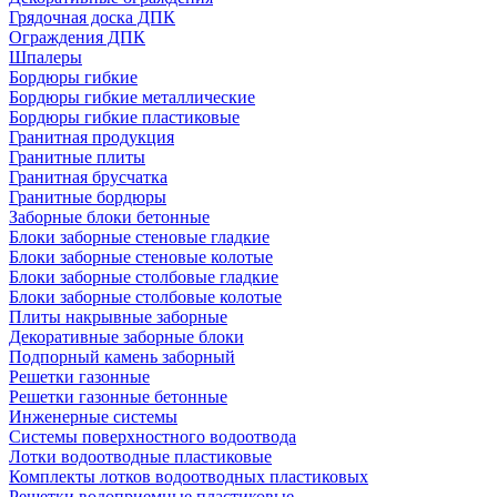
Грядочная доска ДПК
Ограждения ДПК
Шпалеры
Бордюры гибкие
Бордюры гибкие металлические
Бордюры гибкие пластиковые
Гранитная продукция
Гранитные плиты
Гранитная брусчатка
Гранитные бордюры
Заборные блоки бетонные
Блоки заборные стеновые гладкие
Блоки заборные стеновые колотые
Блоки заборные столбовые гладкие
Блоки заборные столбовые колотые
Плиты накрывные заборные
Декоративные заборные блоки
Подпорный камень заборный
Решетки газонные
Решетки газонные бетонные
Инженерные системы
Системы поверхностного водоотвода
Лотки водоотводные пластиковые
Комплекты лотков водоотводных пластиковых
Решетки водоприемные пластиковые