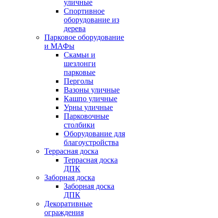
уличные
Спортивное
оборудование из
дерева
Парковое оборудование
и МАФы
Скамьи и
шезлонги
парковые
Перголы
Вазоны уличные
Кашпо уличные
Урны уличные
Парковочные
столбики
Оборудование для
благоустройства
Террасная доска
Террасная доска
ДПК
Заборная доска
Заборная доска
ДПК
Декоративные
ограждения