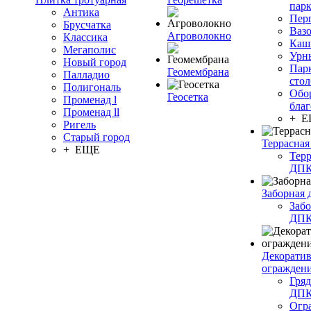
пар
Антика
Пер
Брусчатка
Ваз
Агроволокно
Классика
Каш
Мегаполис
Урн
Новый город
Пар
Геомембрана
Палладио
сто
Полигональ
Обо
Геосетка
Променад l
благ
Променад ll
+ 
Ригель
Старый город
Террасная
+ ЕЩЕ
Терр
ДП
Заборная 
Забо
ДП
Декорати
огражден
Гряд
ДП
Огр