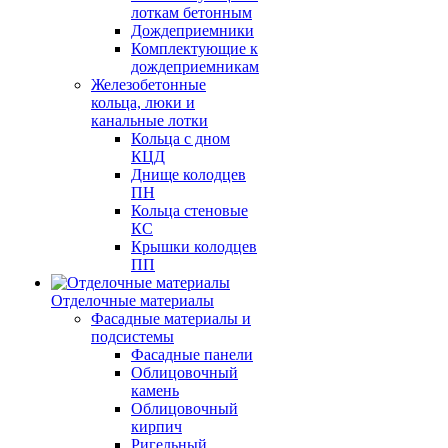
лоткам бетонным
Дождеприемники
Комплектующие к
дождеприемникам
Железобетонные
кольца, люки и
канальные лотки
Кольца с дном
КЦД
Днище колодцев
ПН
Кольца стеновые
КС
Крышки колодцев
ПП
Отделочные материалы
Фасадные материалы и
подсистемы
Фасадные панели
Облицовочный
камень
Облицовочный
кирпич
Ригельный