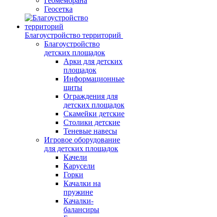
Геомембрана
Геосетка
Благоустройство территорий
Благоустройство
детских площадок
Арки для детских
площадок
Информационные
щиты
Ограждения для
детских площадок
Скамейки детские
Столики детские
Теневые навесы
Игровое оборудование
для детских площадок
Качели
Карусели
Горки
Качалки на
пружине
Качалки-
балансиры