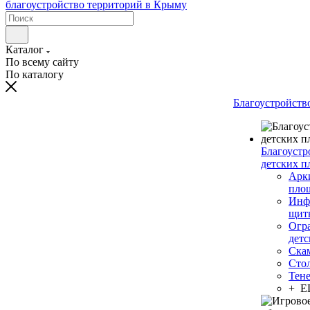
Каталог
По всему сайту
По каталогу
Благоустройств
Благоустр
детских п
Арки
пло
Инф
щит
Огр
дет
Ска
Сто
Тен
+ 