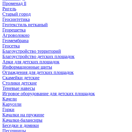
Променад ll
Ригель
Старый город
Геосинтетика
Геотекстиль нетканый
Георешетка
Агроволокно
Геомембрана
Геосетка
Благоустройство территорий
Благоустройство детских площадок
Арки для детских площадок
Информационные щиты
Ограждения для детских площадок
Скамейки детские
Столики детские
Теневые навесы
Игровое оборудование для детских площадок
Качели
Карусели
Горки
Качалки на пружине
Качалки-балансиры
Беседки и домики
Песочницы