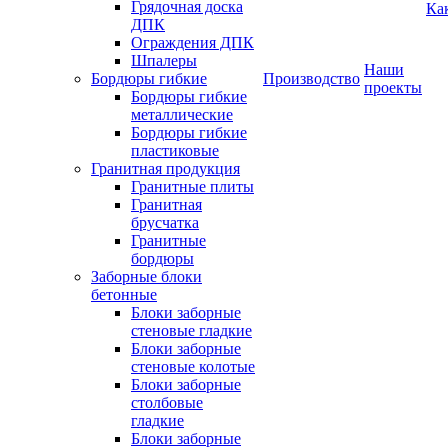
Грядочная доска
Ка
ДПК
Ограждения ДПК
Шпалеры
Наши
Бордюры гибкие
Производство
проекты
Бордюры гибкие
металлические
Бордюры гибкие
пластиковые
Гранитная продукция
Гранитные плиты
Гранитная
брусчатка
Гранитные
бордюры
Заборные блоки
бетонные
Блоки заборные
стеновые гладкие
Блоки заборные
стеновые колотые
Блоки заборные
столбовые
гладкие
Блоки заборные