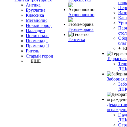
пар
Антика
Пер
Брусчатка
Ваз
Агроволокно
Классика
Каш
Мегаполис
Урн
Новый город
Пар
Геомембрана
Палладио
сто
Полигональ
Обо
Геосетка
Променад l
благ
Променад ll
+ 
Ригель
Старый город
Террасная
+ ЕЩЕ
Терр
ДП
Заборная 
Забо
ДП
Декорати
огражден
Гряд
ДП
Огр