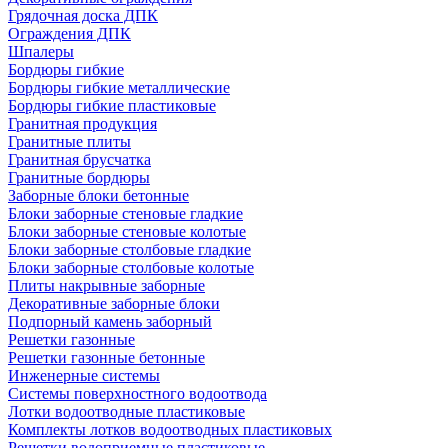
Грядочная доска ДПК
Ограждения ДПК
Шпалеры
Бордюры гибкие
Бордюры гибкие металлические
Бордюры гибкие пластиковые
Гранитная продукция
Гранитные плиты
Гранитная брусчатка
Гранитные бордюры
Заборные блоки бетонные
Блоки заборные стеновые гладкие
Блоки заборные стеновые колотые
Блоки заборные столбовые гладкие
Блоки заборные столбовые колотые
Плиты накрывные заборные
Декоративные заборные блоки
Подпорный камень заборный
Решетки газонные
Решетки газонные бетонные
Инженерные системы
Системы поверхностного водоотвода
Лотки водоотводные пластиковые
Комплекты лотков водоотводных пластиковых
Решетки водоприемные пластиковые