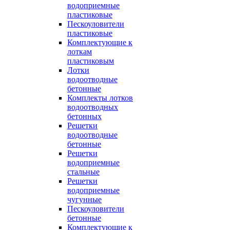
водоприемные
пластиковые
Пескоуловители
пластиковые
Комплектующие к
лоткам
пластиковым
Лотки
водоотводные
бетонные
Комплекты лотков
водоотводных
бетонных
Решетки
водоотводные
бетонные
Решетки
водоприемные
стальные
Решетки
водоприемные
чугунные
Пескоуловители
бетонные
Комплектующие к