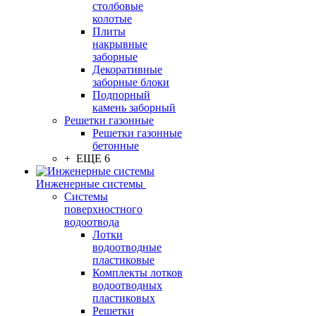
столбовые
колотые
Плиты
накрывные
заборные
Декоративные
заборные блоки
Подпорный
камень заборный
Решетки газонные
Решетки газонные
бетонные
+ ЕЩЕ 6
Инженерные системы
Системы
поверхностного
водоотвода
Лотки
водоотводные
пластиковые
Комплекты лотков
водоотводных
пластиковых
Решетки