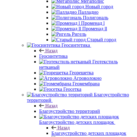
Мегаполис
Новый город
Палладио
Полигональ
Променад l
Променад ll
Ригель
Старый город
Геосинтетика
Назад
Геосинтетика
Геотекстиль
нетканый
Георешетка
Агроволокно
Геомембрана
Геосетка
Благоустройство
территорий
Назад
Благоустройство территорий
Благоустройство детских площадок
Назад
Благоустройство детских площадок