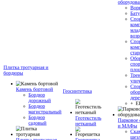
оборудов
Вор
Бату
Спо
ком
мла
возр
Спо
ком
стар
Обо
спо
Плитка тротуарная и
пло
бордюры
Тре
ули
Спо
Камень бортовой
Геосинтетика
обор
Бордюр
дере
дорожный
+ 
Бордюр
магистральный
Бордюр
Геотекстиль
Парковое 
садовый
нетканый
и МАФы
Ска
шез
Плитка тротуарная
Георешетка