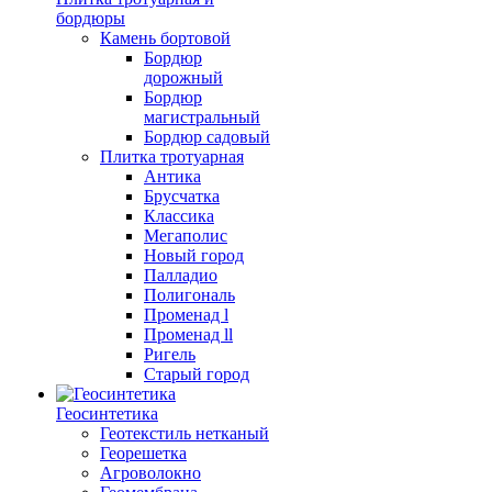
бордюры
Камень бортовой
Бордюр
дорожный
Бордюр
магистральный
Бордюр садовый
Плитка тротуарная
Антика
Брусчатка
Классика
Мегаполис
Новый город
Палладио
Полигональ
Променад l
Променад ll
Ригель
Старый город
Геосинтетика
Геотекстиль нетканый
Георешетка
Агроволокно