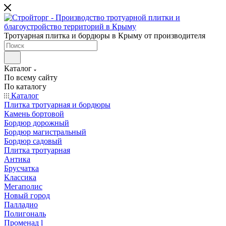
Тротуарная плитка и бордюры в Крыму от производителя
Каталог
По всему сайту
По каталогу
Каталог
Плитка тротуарная и бордюры
Камень бортовой
Бордюр дорожный
Бордюр магистральный
Бордюр садовый
Плитка тротуарная
Антика
Брусчатка
Классика
Мегаполис
Новый город
Палладио
Полигональ
Променад l