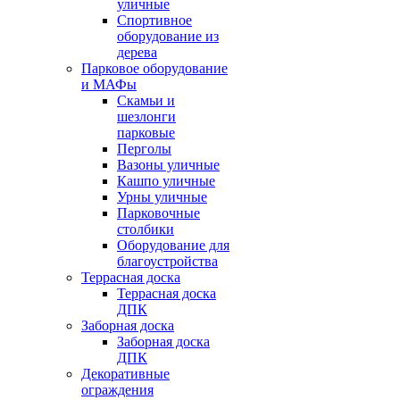
уличные
Спортивное
оборудование из
дерева
Парковое оборудование
и МАФы
Скамьи и
шезлонги
парковые
Перголы
Вазоны уличные
Кашпо уличные
Урны уличные
Парковочные
столбики
Оборудование для
благоустройства
Террасная доска
Террасная доска
ДПК
Заборная доска
Заборная доска
ДПК
Декоративные
ограждения