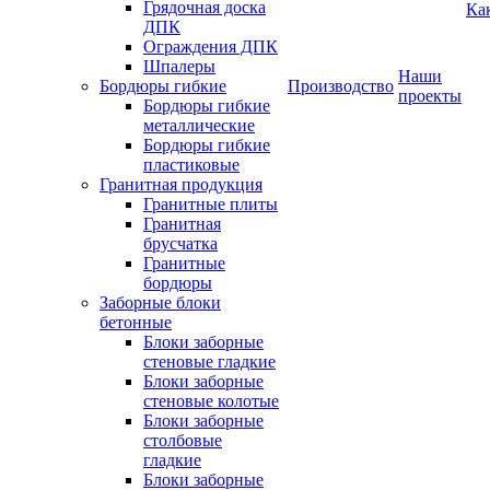
Грядочная доска
Ка
ДПК
Ограждения ДПК
Шпалеры
Наши
Бордюры гибкие
Производство
проекты
Бордюры гибкие
металлические
Бордюры гибкие
пластиковые
Гранитная продукция
Гранитные плиты
Гранитная
брусчатка
Гранитные
бордюры
Заборные блоки
бетонные
Блоки заборные
стеновые гладкие
Блоки заборные
стеновые колотые
Блоки заборные
столбовые
гладкие
Блоки заборные