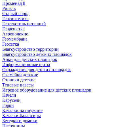
Променад ll
Ригель
Старый город
Геосинтетика
Геотекстиль нетканый
Георешетка
Агроволокно
Геомембрана
Геосетка
Благоустройство территорий
Благоустройство детских площадок
Арки для детских площадок
Информационные щиты
Ограждения для детских площадок
Скамейки детские
Столики детские
Теневые навесы
Игровое оборудование для детских площадок
Качели
Карусели
Горки
Качалки на пружине
Качалки-балансиры
Беседки и домики
Песочницы