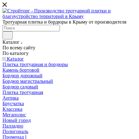
Тротуарная плитка и бордюры в Крыму от производителя
Каталог
По всему сайту
По каталогу
Каталог
Плитка тротуарная и бордюры
Камень бортовой
Бордюр дорожный
Бордюр магистральный
Бордюр садовый
Плитка тротуарная
Антика
Брусчатка
Классика
Мегаполис
Новый город
Палладио
Полигональ
Променад l