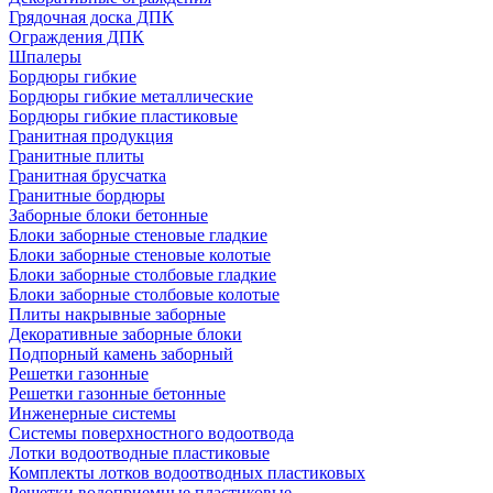
Грядочная доска ДПК
Ограждения ДПК
Шпалеры
Бордюры гибкие
Бордюры гибкие металлические
Бордюры гибкие пластиковые
Гранитная продукция
Гранитные плиты
Гранитная брусчатка
Гранитные бордюры
Заборные блоки бетонные
Блоки заборные стеновые гладкие
Блоки заборные стеновые колотые
Блоки заборные столбовые гладкие
Блоки заборные столбовые колотые
Плиты накрывные заборные
Декоративные заборные блоки
Подпорный камень заборный
Решетки газонные
Решетки газонные бетонные
Инженерные системы
Системы поверхностного водоотвода
Лотки водоотводные пластиковые
Комплекты лотков водоотводных пластиковых
Решетки водоприемные пластиковые