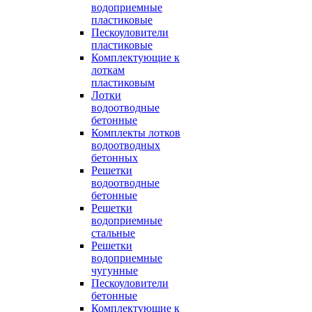
водоприемные
пластиковые
Пескоуловители
пластиковые
Комплектующие к
лоткам
пластиковым
Лотки
водоотводные
бетонные
Комплекты лотков
водоотводных
бетонных
Решетки
водоотводные
бетонные
Решетки
водоприемные
стальные
Решетки
водоприемные
чугунные
Пескоуловители
бетонные
Комплектующие к