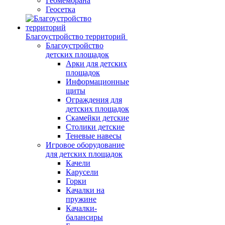
Геомембрана
Геосетка
Благоустройство территорий
Благоустройство
детских площадок
Арки для детских
площадок
Информационные
щиты
Ограждения для
детских площадок
Скамейки детские
Столики детские
Теневые навесы
Игровое оборудование
для детских площадок
Качели
Карусели
Горки
Качалки на
пружине
Качалки-
балансиры