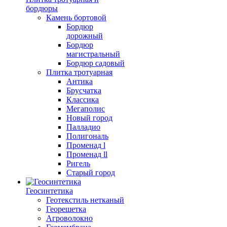
бордюры
Камень бортовой
Бордюр
дорожный
Бордюр
магистральный
Бордюр садовый
Плитка тротуарная
Антика
Брусчатка
Классика
Мегаполис
Новый город
Палладио
Полигональ
Променад l
Променад ll
Ригель
Старый город
Геосинтетика
Геотекстиль нетканый
Георешетка
Агроволокно