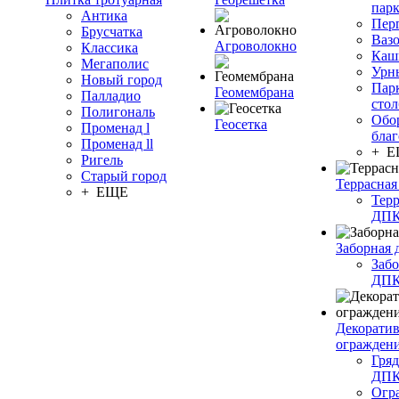
пар
Антика
Пер
Брусчатка
Ваз
Агроволокно
Классика
Каш
Мегаполис
Урн
Новый город
Пар
Геомембрана
Палладио
сто
Полигональ
Обо
Геосетка
Променад l
благ
Променад ll
+ 
Ригель
Старый город
Террасная
+ ЕЩЕ
Терр
ДП
Заборная 
Забо
ДП
Декорати
огражден
Гряд
ДП
Огр