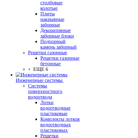
столбовые
колотые
Плиты
накрывные
заборные
Декоративные
заборные блоки
Подпорный
камень заборный
Решетки газонные
Решетки газонные
бетонные
+ ЕЩЕ 6
Инженерные системы
Системы
поверхностного
водоотвода
Лотки
водоотводные
пластиковые
Комплекты лотков
водоотводных
пластиковых
Решетки