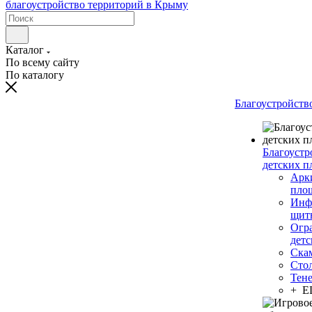
Каталог
По всему сайту
По каталогу
Благоустройств
Благоустр
детских п
Арки
пло
Инф
щит
Огр
дет
Ска
Сто
Тен
+ 