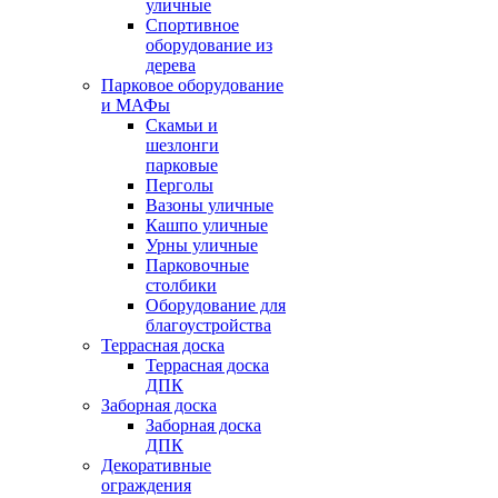
уличные
Спортивное
оборудование из
дерева
Парковое оборудование
и МАФы
Скамьи и
шезлонги
парковые
Перголы
Вазоны уличные
Кашпо уличные
Урны уличные
Парковочные
столбики
Оборудование для
благоустройства
Террасная доска
Террасная доска
ДПК
Заборная доска
Заборная доска
ДПК
Декоративные
ограждения