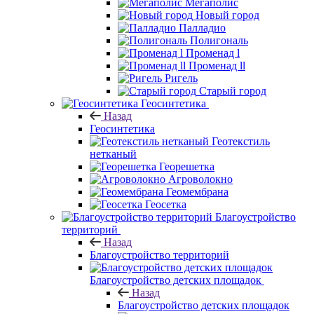
Мегаполис
Новый город
Палладио
Полигональ
Променад l
Променад ll
Ригель
Старый город
Геосинтетика
Назад
Геосинтетика
Геотекстиль
нетканый
Георешетка
Агроволокно
Геомембрана
Геосетка
Благоустройство
территорий
Назад
Благоустройство территорий
Благоустройство детских площадок
Назад
Благоустройство детских площадок