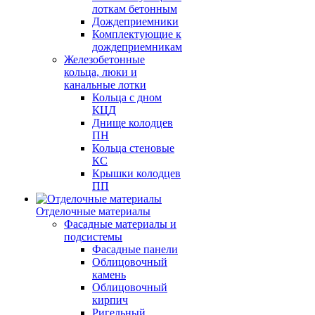
лоткам бетонным
Дождеприемники
Комплектующие к
дождеприемникам
Железобетонные
кольца, люки и
канальные лотки
Кольца с дном
КЦД
Днище колодцев
ПН
Кольца стеновые
КС
Крышки колодцев
ПП
Отделочные материалы
Фасадные материалы и
подсистемы
Фасадные панели
Облицовочный
камень
Облицовочный
кирпич
Ригельный