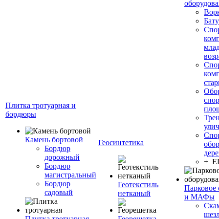
оборудов
Вор
Бату
Спо
ком
мла
возр
Спо
ком
стар
Обо
спо
Плитка тротуарная и
пло
бордюры
Тре
ули
Спо
Камень бортовой
Геосинтетика
обор
Бордюр
дере
дорожный
+ 
Бордюр
магистральный
Бордюр
Геотекстиль
Парковое 
садовый
нетканый
и МАФы
Ска
шез
Плитка тротуарная
Георешетка