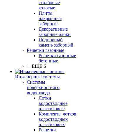
столбовые
колотые
Плиты
накрывные
заборные
Декоративные
заборные блоки
Подпорный
камень заборный
Решетки газонные
Решетки газонные
бетонные
+ ЕЩЕ 6
Инженерные системы
Системы
поверхностного
водоотвода
Лотки
водоотводные
пластиковые
Комплекты лотков
водоотводных
пластиковых
Решетки