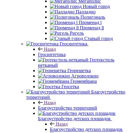
Мегаполис
Новый город
Палладио
Полигональ
Променад l
Променад ll
Ригель
Старый город
Геосинтетика
Назад
Геосинтетика
Геотекстиль
нетканый
Георешетка
Агроволокно
Геомембрана
Геосетка
Благоустройство
территорий
Назад
Благоустройство территорий
Благоустройство детских площадок
Назад
Благоустройство детских площадок