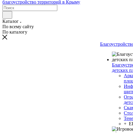
Каталог
По всему сайту
По каталогу
Благоустройств
Благоустр
детских п
Арки
пло
Инф
щит
Огр
дет
Ска
Сто
Тен
+ 