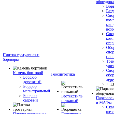
оборудов
Вор
Бату
Спо
ком
мла
возр
Спо
ком
стар
Обо
спо
Плитка тротуарная и
пло
бордюры
Тре
ули
Спо
Камень бортовой
Геосинтетика
обор
Бордюр
дере
дорожный
+ 
Бордюр
магистральный
Бордюр
Геотекстиль
Парковое 
садовый
нетканый
и МАФы
Ска
шез
Плитка тротуарная
Георешетка