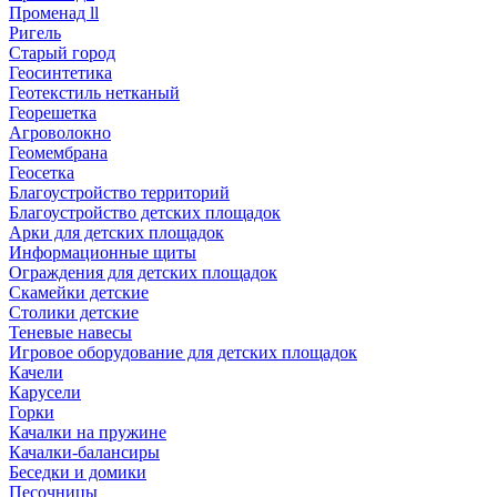
Променад ll
Ригель
Старый город
Геосинтетика
Геотекстиль нетканый
Георешетка
Агроволокно
Геомембрана
Геосетка
Благоустройство территорий
Благоустройство детских площадок
Арки для детских площадок
Информационные щиты
Ограждения для детских площадок
Скамейки детские
Столики детские
Теневые навесы
Игровое оборудование для детских площадок
Качели
Карусели
Горки
Качалки на пружине
Качалки-балансиры
Беседки и домики
Песочницы