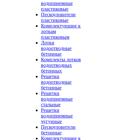
водоприемные
пластиковые
Пескоуловители
пластиковые
Комплектующие к
лоткам
пластиковым
Лотки
водоотводные
бетонные
Комплекты лотков
водоотводных
бетонных
Решетки
водоотводные
бетонные
Решетки
водоприемные
стальные
Решетки
водоприемные
чугунные
Пескоуловители
бетонные
Комплектующие к