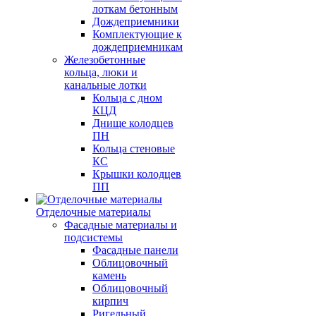
лоткам бетонным
Дождеприемники
Комплектующие к
дождеприемникам
Железобетонные
кольца, люки и
канальные лотки
Кольца с дном
КЦД
Днище колодцев
ПН
Кольца стеновые
КС
Крышки колодцев
ПП
Отделочные материалы
Фасадные материалы и
подсистемы
Фасадные панели
Облицовочный
камень
Облицовочный
кирпич
Ригельный