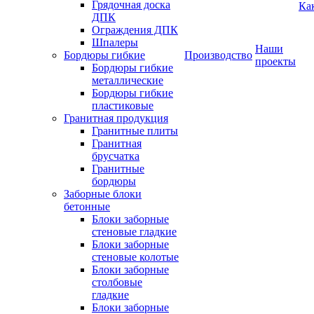
Грядочная доска
Ка
ДПК
Ограждения ДПК
Шпалеры
Наши
Бордюры гибкие
Производство
проекты
Бордюры гибкие
металлические
Бордюры гибкие
пластиковые
Гранитная продукция
Гранитные плиты
Гранитная
брусчатка
Гранитные
бордюры
Заборные блоки
бетонные
Блоки заборные
стеновые гладкие
Блоки заборные
стеновые колотые
Блоки заборные
столбовые
гладкие
Блоки заборные