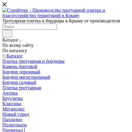
Тротуарная плитка и бордюры в Крыму от производителя
Каталог
По всему сайту
По каталогу
Каталог
Плитка тротуарная и бордюры
Камень бортовой
Бордюр дорожный
Бордюр магистральный
Бордюр садовый
Плитка тротуарная
Антика
Брусчатка
Классика
Мегаполис
Новый город
Палладио
Полигональ
Променад l