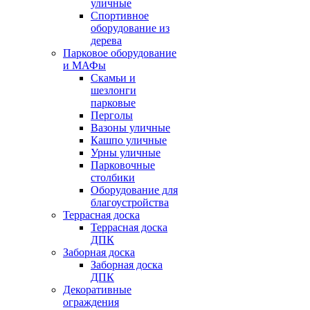
уличные
Спортивное
оборудование из
дерева
Парковое оборудование
и МАФы
Скамьи и
шезлонги
парковые
Перголы
Вазоны уличные
Кашпо уличные
Урны уличные
Парковочные
столбики
Оборудование для
благоустройства
Террасная доска
Террасная доска
ДПК
Заборная доска
Заборная доска
ДПК
Декоративные
ограждения