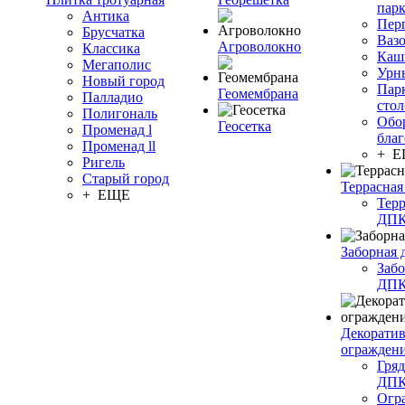
пар
Антика
Пер
Брусчатка
Ваз
Агроволокно
Классика
Каш
Мегаполис
Урн
Новый город
Пар
Геомембрана
Палладио
сто
Полигональ
Обо
Геосетка
Променад l
благ
Променад ll
+ 
Ригель
Старый город
Террасная
+ ЕЩЕ
Терр
ДП
Заборная 
Забо
ДП
Декорати
огражден
Гряд
ДП
Огр