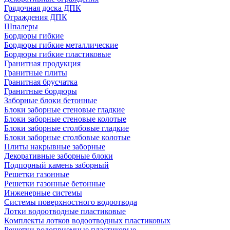
Грядочная доска ДПК
Ограждения ДПК
Шпалеры
Бордюры гибкие
Бордюры гибкие металлические
Бордюры гибкие пластиковые
Гранитная продукция
Гранитные плиты
Гранитная брусчатка
Гранитные бордюры
Заборные блоки бетонные
Блоки заборные стеновые гладкие
Блоки заборные стеновые колотые
Блоки заборные столбовые гладкие
Блоки заборные столбовые колотые
Плиты накрывные заборные
Декоративные заборные блоки
Подпорный камень заборный
Решетки газонные
Решетки газонные бетонные
Инженерные системы
Системы поверхностного водоотвода
Лотки водоотводные пластиковые
Комплекты лотков водоотводных пластиковых
Решетки водоприемные пластиковые