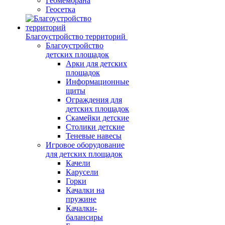
Геомембрана
Геосетка
Благоустройство территорий
Благоустройство
детских площадок
Арки для детских
площадок
Информационные
щиты
Ограждения для
детских площадок
Скамейки детские
Столики детские
Теневые навесы
Игровое оборудование
для детских площадок
Качели
Карусели
Горки
Качалки на
пружине
Качалки-
балансиры