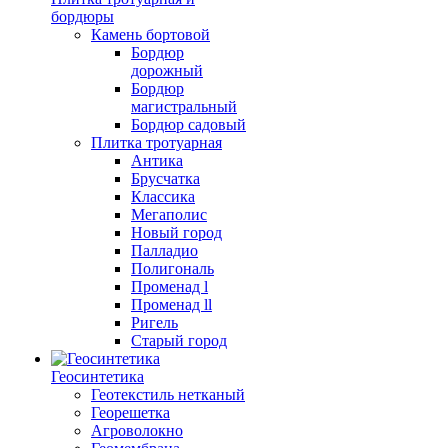
бордюры
Камень бортовой
Бордюр
дорожный
Бордюр
магистральный
Бордюр садовый
Плитка тротуарная
Антика
Брусчатка
Классика
Мегаполис
Новый город
Палладио
Полигональ
Променад l
Променад ll
Ригель
Старый город
Геосинтетика
Геотекстиль нетканый
Георешетка
Агроволокно