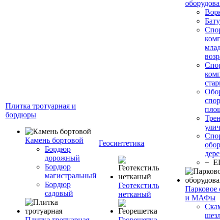
оборудов
Вор
Бату
Спо
ком
мла
возр
Спо
ком
стар
Обо
спо
Плитка тротуарная и
пло
бордюры
Тре
ули
Спо
Камень бортовой
Геосинтетика
обор
Бордюр
дере
дорожный
+ 
Бордюр
магистральный
Бордюр
Геотекстиль
Парковое 
садовый
нетканый
и МАФы
Ска
шез
Плитка тротуарная
Георешетка