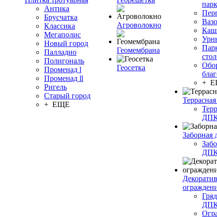
пар
Антика
Пер
Брусчатка
Ваз
Агроволокно
Классика
Каш
Мегаполис
Урн
Новый город
Пар
Геомембрана
Палладио
сто
Полигональ
Обо
Геосетка
Променад l
благ
Променад ll
+ 
Ригель
Старый город
Террасная
+ ЕЩЕ
Терр
ДП
Заборная 
Забо
ДП
Декорати
огражден
Гряд
ДП
Огр