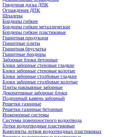
Грядочная доска ДПК
Ограждения ДПК
Шпалеры
Бордюры гибкие
Бордюры гибкие металлические
Бордюры гибкие пластиковые
Гранитная продукция
Гранитные плиты
Гранитная брусчатка
Гранитные бордюры
Заборные блоки бетонные
Блоки заборные стеновые гладкие
Блоки заборные стеновые колотые
Блоки заборные столбовые гладкие
Блоки заборные столбовые колотые
Плиты накрывные заборные
Декоративные заборные блоки
Подпорный камень заборный
Решетки газонные
Решетки газонные бетонные
Инженерные системы
Системы поверхностного водоотвода
Лотки водоотводные пластиковые
Комплекты лотков водоотводных пластиковых
Решетки водоприемные пластиковые