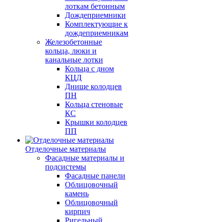
лоткам бетонным
Дождеприемники
Комплектующие к
дождеприемникам
Железобетонные
кольца, люки и
канальные лотки
Кольца с дном
КЦД
Днище колодцев
ПН
Кольца стеновые
КС
Крышки колодцев
ПП
Отделочные материалы
Фасадные материалы и
подсистемы
Фасадные панели
Облицовочный
камень
Облицовочный
кирпич
Ригельный