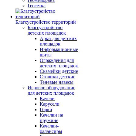
Геомембрана
Геосетка
Благоустройство территорий
Благоустройство
детских площадок
Арки для детских
площадок
Информационные
щиты
Ограждения для
детских площадок
Скамейки детские
Столики детские
Теневые навесы
Игровое оборудование
для детских площадок
Качели
Карусели
Горки
Качалки на
пружине
Качалки-
балансиры