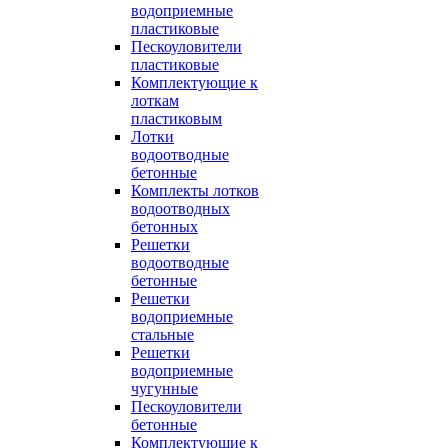
водоприемные
пластиковые
Пескоуловители
пластиковые
Комплектующие к
лоткам
пластиковым
Лотки
водоотводные
бетонные
Комплекты лотков
водоотводных
бетонных
Решетки
водоотводные
бетонные
Решетки
водоприемные
стальные
Решетки
водоприемные
чугунные
Пескоуловители
бетонные
Комплектующие к