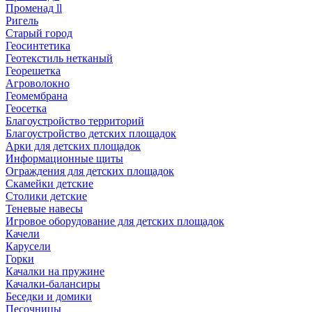
Променад ll
Ригель
Старый город
Геосинтетика
Геотекстиль нетканый
Георешетка
Агроволокно
Геомембрана
Геосетка
Благоустройство территорий
Благоустройство детских площадок
Арки для детских площадок
Информационные щиты
Ограждения для детских площадок
Скамейки детские
Столики детские
Теневые навесы
Игровое оборудование для детских площадок
Качели
Карусели
Горки
Качалки на пружине
Качалки-балансиры
Беседки и домики
Песочницы