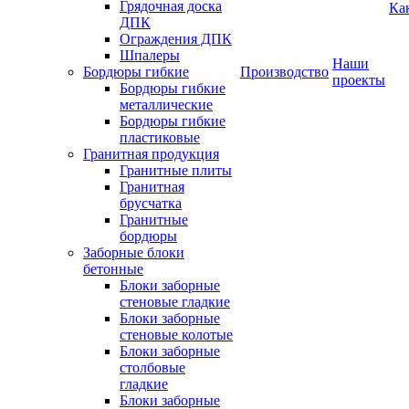
Грядочная доска
Ка
ДПК
Ограждения ДПК
Шпалеры
Наши
Бордюры гибкие
Производство
проекты
Бордюры гибкие
металлические
Бордюры гибкие
пластиковые
Гранитная продукция
Гранитные плиты
Гранитная
брусчатка
Гранитные
бордюры
Заборные блоки
бетонные
Блоки заборные
стеновые гладкие
Блоки заборные
стеновые колотые
Блоки заборные
столбовые
гладкие
Блоки заборные