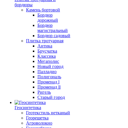
бордюры
Камень бортовой
Бордюр
дорожный
Бордюр
магистральный
Бордюр садовый
Плитка тротуарная
Антика
Брусчатка
Классика
Мегаполис
Новый город
Палладио
Полигональ
Променад l
Променад ll
Ригель
Старый город
Геосинтетика
Геотекстиль нетканый
Георешетка
Агроволокно