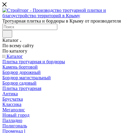
Тротуарная плитка и бордюры в Крыму от производителя
Каталог
По всему сайту
По каталогу
Каталог
Плитка тротуарная и бордюры
Камень бортовой
Бордюр дорожный
Бордюр магистральный
Бордюр садовый
Плитка тротуарная
Антика
Брусчатка
Классика
Мегаполис
Новый город
Палладио
Полигональ
Променад l