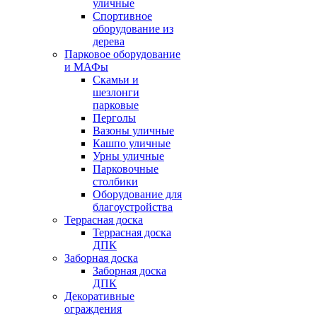
уличные
Спортивное
оборудование из
дерева
Парковое оборудование
и МАФы
Скамьи и
шезлонги
парковые
Перголы
Вазоны уличные
Кашпо уличные
Урны уличные
Парковочные
столбики
Оборудование для
благоустройства
Террасная доска
Террасная доска
ДПК
Заборная доска
Заборная доска
ДПК
Декоративные
ограждения