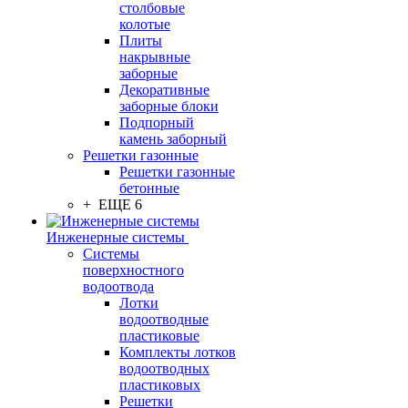
столбовые
колотые
Плиты
накрывные
заборные
Декоративные
заборные блоки
Подпорный
камень заборный
Решетки газонные
Решетки газонные
бетонные
+ ЕЩЕ 6
Инженерные системы
Системы
поверхностного
водоотвода
Лотки
водоотводные
пластиковые
Комплекты лотков
водоотводных
пластиковых
Решетки