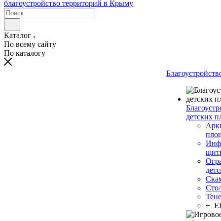
Каталог
По всему сайту
По каталогу
Благоустройств
Благоустр
детских п
Арки
пло
Инф
щит
Огр
дет
Ска
Сто
Тен
+ 