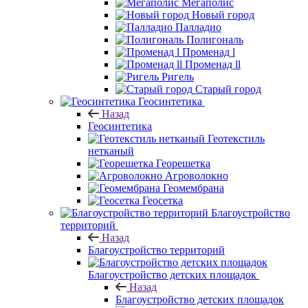
Мегаполис
Новый город
Палладио
Полигональ
Променад l
Променад ll
Ригель
Старый город
Геосинтетика
Назад
Геосинтетика
Геотекстиль
нетканый
Георешетка
Агроволокно
Геомембрана
Геосетка
Благоустройство
территорий
Назад
Благоустройство территорий
Благоустройство детских площадок
Назад
Благоустройство детских площадок